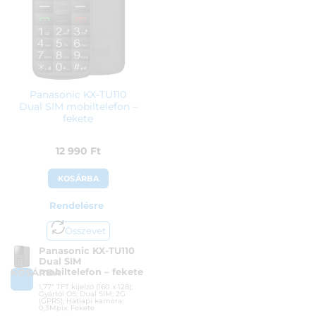
Panasonic KX-TU110
Dual SIM mobiltelefon –
fekete
12 990
Ft
KOSÁRBA
Rendelésre
Összevet
Panasonic KX-TU110
Dual SIM
mobiltelefon – fekete
KOSÁRBA
1,77″ TFT kijelző (160 x 128);
Gyártói OS; Dual SIM; 2G
(GPRS); Hátlapi kamera:
0,3Mpix; Fekete