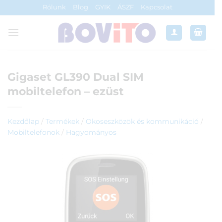
Skip
Rólunk
Blog
GYIK
ÁSZF
Kapcsolat
to
content
Gigaset GL390 Dual SIM
mobiltelefon – ezüst
Kezdőlap
/
Termékek
/
Okoseszközök és kommunikáció
/
Mobiltelefonok
/
Hagyományos