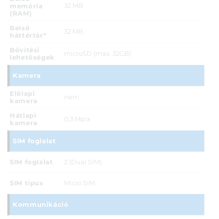
32 MB
memória
(RAM)
Belső
32 MB
háttértár*
Bővítési
microSD (max. 32GB)
lehetőségek
Kamera
Előlapi
nem
kamera
Hátlapi
0,3 Mpix
kamera
SIM foglalat
SIM foglalat
2 (Dual SIM)
SIM típus
Micro SIM
Kommunikáció