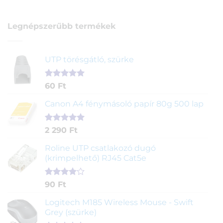
Legnépszerűbb termékek
UTP törésgátló, szürke
Értékelés
1
60
Ft
5.00
az 5-
ből,
Canon A4 fénymásoló papír 80g 500 lap
értékelés
alapján
Értékelés
2
2 290
Ft
5.00
az 5-
ből,
Roline UTP csatlakozó dugó
értékelés
(krimpelhető) RJ45 Cat5e
alapján
Értékelés
2
90
Ft
4.00
az
5-ből,
Logitech M185 Wireless Mouse - Swift
értékelés
Grey (szürke)
alapján