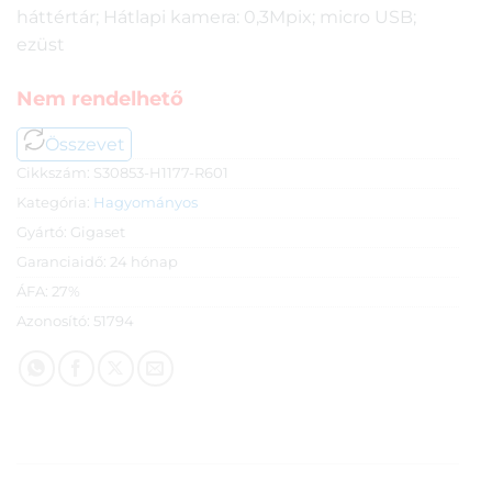
háttértár; Hátlapi kamera: 0,3Mpix; micro USB;
ezüst
Nem rendelhető
Összevet
Cikkszám:
S30853-H1177-R601
Kategória:
Hagyományos
Gyártó:
Gigaset
Garanciaidő:
24 hónap
ÁFA:
27%
Azonosító:
51794