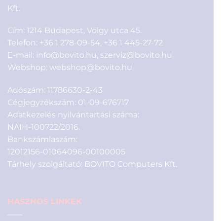
Kft.
Cím: 1214 Budapest, Völgy utca 45.
Telefon:
+36 1 278-09-54
,
+36 1 445-27-72
E-mail:
info@bovito.hu
,
szerviz@bovito.hu
Webshop:
webshop@bovito.hu
Adószám: 11786630-2-43
Cégjegyzékszám: 01-09-676717
Adatkezelés nyilvántartási száma:
NAIH-100722/2016.
Bankszámlaszám:
12012156-01064096-00100005
Tárhely szolgáltató: BOVITO Computers Kft.
HASZNOS LINKEK