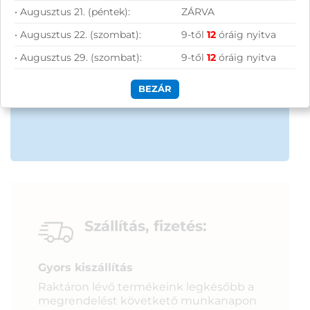
Hűségprogram
• Augusztus 21. (péntek):
ZÁRVA
50 000 Ft felett ingyenes szállítás
• Augusztus 22. (szombat):
9-től
12
óráig nyitva
Szolgáltatásaink vállalkozásoknak
• Augusztus 29. (szombat):
9-től
12
óráig nyitva
BEZÁR
Szállítás, fizetés:
Gyors kiszállítás
Raktáron lévő termékeink legkésőbb a
megrendelést követkető munkanapon