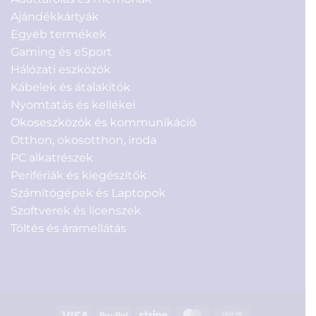
Ajándékkártyák
Egyéb termékek
Gaming és eSport
Hálózati eszközök
Kábelek és átalakítók
Nyomtatás és kellékei
Okoseszközök és kommunikáció
Otthon, okosotthon, iroda
PC alkatrészek
Perifériák és kiegészítők
Számítógépek és Laptopok
Szoftverek és licenszek
Töltés és áramellátás
Visa
PayPal
Stripe
MasterCard
Cash