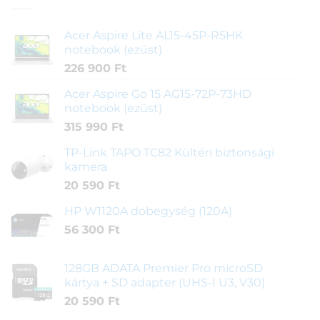
Acer Aspire Lite AL15-45P-R5HK
notebook (ezüst)
226 900
Ft
Acer Aspire Go 15 AG15-72P-73HD
notebook (ezüst)
315 990
Ft
TP-Link TAPO TC82 Kültéri biztonsági
kamera
20 590
Ft
HP W1120A dobegység (120A)
56 300
Ft
128GB ADATA Premier Pro microSD
kártya + SD adapter (UHS-I U3, V30)
20 590
Ft