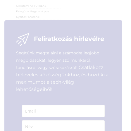
Cikkszám:
KX-TU110EXB
Kategória:
Hagyományos
Gyártó:
Panasonic
Garanciaidő:
24 hónap
ÁFA:
27%
Azonosító:
45257
Feliratkozás hírlevélre
12 990
Ft
Segítünk megtalálni a számodra legjobb
megoldásokat, legyen szó munkáról,
Csatlakozz
tanulásról vagy szórakozásról!
hírleveles közösségünkhöz, és hozd ki a
maximumot a tech-világ
lehetőségeiből!