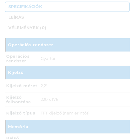
SPECIFIKÁCIÓK
LEÍRÁS
VÉLEMÉNYEK (0)
Operációs rendszer
Operációs
Gyártói
rendszer
Kijelző
Kijelző méret
2,2"
Kijelző
220 x 176
felbontása
Kijelző típus
TFT kijelző (nem érintős)
Memória
Belső