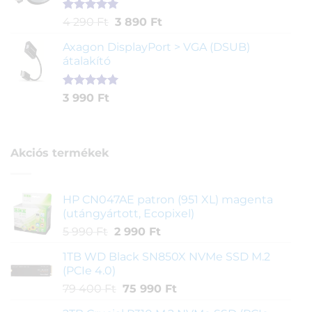
Értékelés
1
Original
Current
4 290
Ft
3 890
Ft
5.00
az 5-
price
price
ből,
Axagon DisplayPort > VGA (DSUB)
was:
is:
értékelés
átalakító
4
3
alapján
290 Ft.
890 Ft.
Értékelés
1
3 990
Ft
5.00
az 5-
ből,
értékelés
alapján
Akciós termékek
HP CN047AE patron (951 XL) magenta
(utángyártott, Ecopixel)
Original
Current
5 990
Ft
2 990
Ft
price
price
1TB WD Black SN850X NVMe SSD M.2
was:
is:
(PCIe 4.0)
5
2
Original
Current
79 400
Ft
75 990
Ft
990 Ft.
990 Ft.
price
price