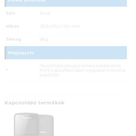
Fizikai jellemzők
Szín
Ezüst
Méret
131,5 x 65,3 x 13,4 mm
Tömeg
88 g
Megjegyzés
*Az elérhető aktuális tárhely kisebb lehet,
*
mint a specifikációban megadott memória
kapacitás.
Kapcsolódó termékek