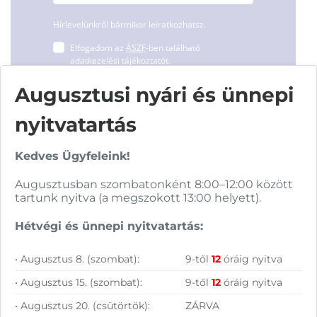
Hírlevelünkről bármikor leiratkozhatsz.
Elfogadom az
ÁSZF
-ben található
adatkezelési tájékoztatót.
Augusztusi nyári és ünnepi
FELIRATKOZOM
nyitvatartás
Kedves Ügyfeleink!
Augusztusban szombatonként 8:00–12:00 között
tartunk nyitva (a megszokott 13:00 helyett).
Vásárolj nálunk!
Hétvégi és ünnepi nyitvatartás:
• Augusztus 8. (szombat):
9-től
12
óráig nyitva
Nagy raktárkészlet
• Augusztus 15. (szombat):
9-től
12
óráig nyitva
Garanciavállalás
• Augusztus 20. (csütörtök):
ZÁRVA