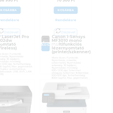
66 990
Ft
70 500
Ft
KOSÁRBA
KOSÁRBA
Rendelésre
Rendelésre
Összevet
Összevet
 LaserJet Pro
Canon i-Sensys
002dw
MF3010 mono
BA
omtató
multifunkciós
KOSÁRBA
ireless)
lézernyomtató
(printer/szkenner)
 lézer; Funkciók:
mtatás; Nyomtatási
Mono lézer; Funkciók:
sség: 35 lap/perc;
Nyomtatás, másolás,
mtatási minőség:
szkennelés; Nyomtatási
×1200 dpi; Terhelhetőség:
sebesség: 18 lap/perc;
0 lap/hó; Max. papírméret:
Nyomtatási minőség:
Duplex: automatikus;
600×1200 dpi; Szkenner:
lakozások: USB, WiFi, LAN
síkágyas; Szkenner felbontása:
100)
600×600 dpi; Terhelhetőség:
8000 lap/hó; Max. papírméret:
A4; Csatlakozások: USB
kszám:
3G652F
gória:
Egyfunkciós
Cikkszám:
5252B004AA
tó:
Hewlett Packard
Kategória:
Többfunkciós
nciaidő:
12 hónap
Gyártó:
Canon
:
27%
Garanciaidő:
12 hónap
osító:
46162
ÁFA:
27%
Azonosító:
52518