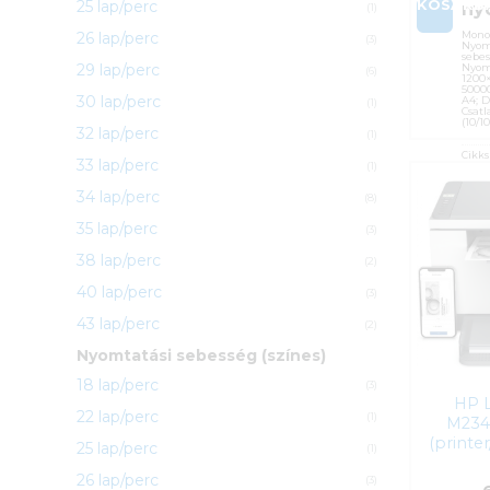
KOSÁRB
25 lap/perc
ny
(1)
Mono 
26 lap/perc
(3)
Nyom
sebes
29 lap/perc
Nyom
(6)
1200×
50000
30 lap/perc
A4; D
(1)
Csatl
(10/1
32 lap/perc
(1)
Cikk
33 lap/perc
(1)
Kateg
34 lap/perc
Gyárt
(8)
Garan
35 lap/perc
(3)
ÁFA:
38 lap/perc
Azono
(2)
40 lap/perc
59 
(3)
43 lap/perc
(2)
Nyomtatási sebesség (színes)
18 lap/perc
(3)
HP 
22 lap/perc
(1)
M234
(printe
25 lap/perc
(1)
26 lap/perc
(3)