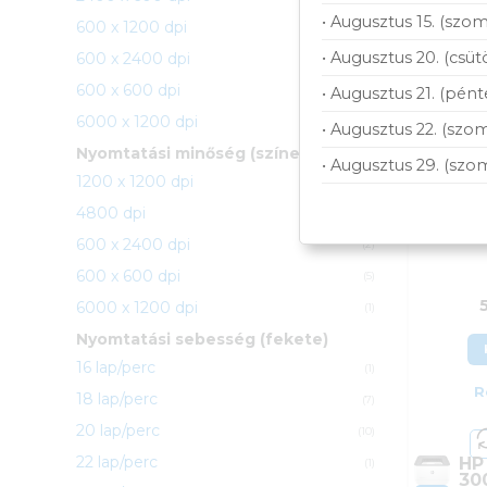
Kateg
• Augusztus 15. (szom
600 x 1200 dpi
(1)
Gyárt
Garan
• Augusztus 20. (csüt
600 x 2400 dpi
(2)
ÁFA:
600 x 600 dpi
(26)
• Augusztus 21. (pént
Azono
6000 x 1200 dpi
(1)
57 
• Augusztus 22. (szom
Nyomtatási minőség (színes)
• Augusztus 29. (szo
1200 x 1200 dpi
(4)
4800 dpi
(1)
HP 
3002
600 x 2400 dpi
(2)
600 x 600 dpi
(5)
6000 x 1200 dpi
(1)
Nyomtatási sebesség (fekete)
16 lap/perc
(1)
R
18 lap/perc
(7)
20 lap/perc
(10)
22 lap/perc
HP
(1)
30