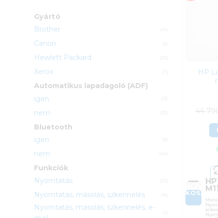
Gyártó
Brother
(14)
Canon
(6)
Hewlett Packard
(25)
Xerox
HP L
(7)
Automatikus lapadagoló (ADF)
igen
(13)
44 7
nem
(33)
Bluetooth
igen
(6)
nem
(44)
Funkciók
Nyomtatás
HP
(25)
M1
KOSÁRB
Nyomtatás, másolás, szkennelés
(16)
Mono 
Nyom
Nyomtatás, másolás, szkennelés, e-
sebes
(1)
Nyom
mail