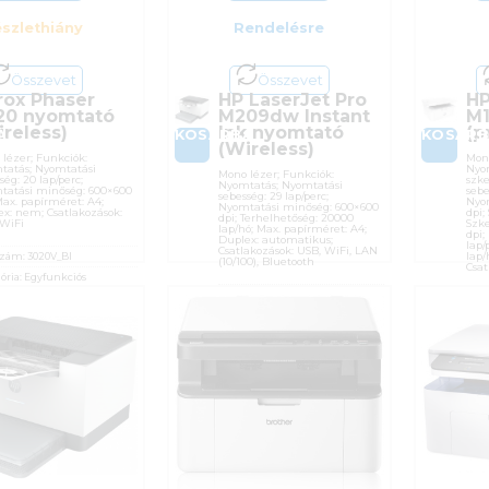
szlethiány
Rendelésre
Összevet
Összevet
rox Phaser
HP LaserJet Pro
HP
20 nyomtató
M209dw Instant
M1
ireless)
Ink nyomtató
(p
A
KOSÁRBA
KOSÁR
(Wireless)
lézer; Funkciók:
Mono
tatás; Nyomtatási
Nyom
Mono lézer; Funkciók:
ség: 20 lap/perc;
szke
Nyomtatás; Nyomtatási
tatási minőség: 600×600
sebe
sebesség: 29 lap/perc;
Max. papírméret: A4;
Nyo
Nyomtatási minőség: 600×600
x: nem; Csatlakozások:
dpi;
dpi; Terhelhetőség: 20000
 WiFi
Szke
lap/hó; Max. papírméret: A4;
dpi;
Duplex: automatikus;
lap/
Csatlakozások: USB, WiFi, LAN
lap/
szám:
3020V_BI
(10/100), Bluetooth
Csat
ória:
Egyfunkciós
Cikkszám:
6GW62F
ó:
Xerox
Cik
Kategória:
Többfunkciós
ciaidő:
24 hónap
Kate
Gyártó:
Hewlett Packard
27%
Gyár
Garanciaidő:
12 hónap
sító:
21940
Gara
ÁFA:
27%
ÁFA
990
Ft
Azonosító:
40767
Azon
49 790
Ft
49