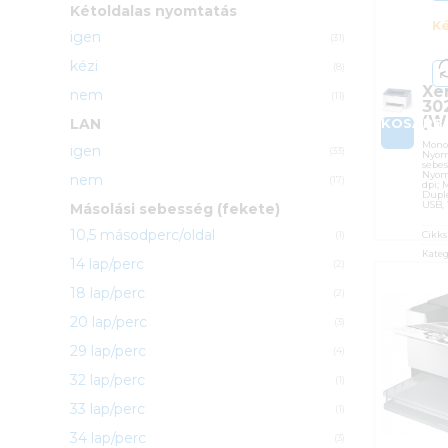
Kétoldalas nyomtatás
Ké
igen
(31)
kézi
(8)
Xe
nem
(11)
30
(W
LAN
KOSÁRB
Mono 
igen
(33)
Nyom
sebes
Nyom
nem
(17)
dpi; 
Duple
USB,
Másolási sebesség (fekete)
10,5 másodperc/oldal
Cikk
(1)
Kateg
14 lap/perc
(2)
Gyárt
18 lap/perc
Garan
(2)
ÁFA:
20 lap/perc
(3)
Azono
29 lap/perc
(4)
47 
32 lap/perc
(1)
33 lap/perc
(1)
34 lap/perc
(3)