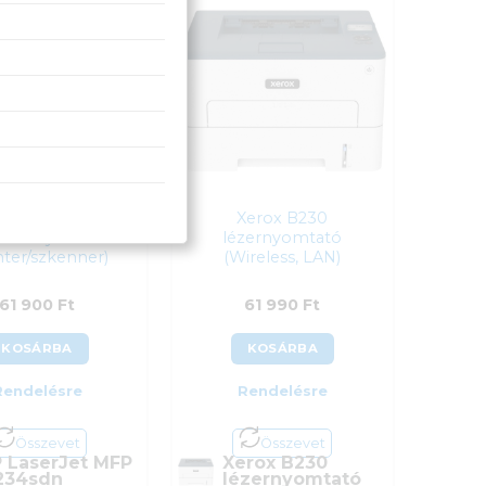
Cikkszám:
8J9K4F
 WiFi
Kategória:
Többfunkciós
kszám:
3025V_BI
Gyártó:
Hewlett Packard
gória:
Többfunkciós
Garanciaidő:
12 hónap
tó:
Xerox
ÁFA:
27%
nciaidő:
24 hónap
Azonosító:
51275
:
27%
59 600
Ft
osító:
31620
 990
Ft
LaserJet MFP
Xerox B230
sdn nyomtató
lézernyomtató
nter/szkenner)
(Wireless, LAN)
61 900
Ft
61 990
Ft
KOSÁRBA
KOSÁRBA
Rendelésre
Rendelésre
Összevet
Összevet
 LaserJet MFP
Xerox B230
234sdn
lézernyomtató