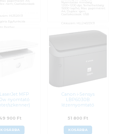
 Max. papírméret: A4;
Nyomtatási minőség:
ex: nem; Csatlakozások:
1200×1200 dpi; Terhelhetőség:
15000 lap/hó; Max. papírméret:
A4; Duplex: igen;
Csatlakozások: USB
kszám:
HL1112EYJ1
gória:
Egyfunkciós
Cikkszám:
HLL2402DYJ1
tó:
Brother
Kategória:
Egyfunkciós
nciaidő:
24 hónap
Gyártó:
Brother
:
27%
Garanciaidő:
24 hónap
osító:
42073
ÁFA:
27%
Azonosító:
55696
 990
Ft
41 990
Ft
LaserJet MFP
Canon i-Sensys
0w nyomtató
LBP6030B
nter/szkenner)
lézernyomtató
49 900
Ft
51 800
Ft
KOSÁRBA
KOSÁRBA