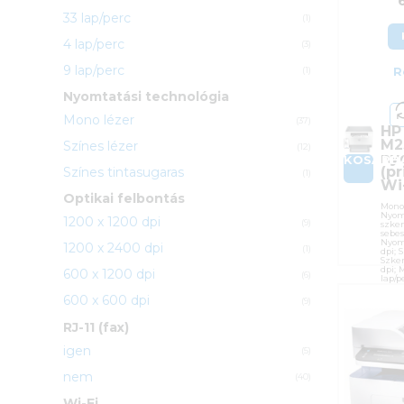
33 lap/perc
(1)
4 lap/perc
(3)
9 lap/perc
(1)
R
Nyomtatási technológia
Mono lézer
(37)
HP
M2
Színes lézer
(12)
ny
KOSÁRB
(pr
Színes tintasugaras
(1)
Wi
Optikai felbontás
Mono 
Nyom
1200 x 1200 dpi
(9)
szke
sebes
Nyom
1200 x 2400 dpi
(1)
dpi; 
Szken
dpi; 
600 x 1200 dpi
(6)
lap/p
lap/h
Dupl
600 x 600 dpi
(9)
Csatl
(10/1
RJ-11 (fax)
Cikk
igen
(5)
Kateg
nem
Gyárt
(40)
Garan
Wi-Fi