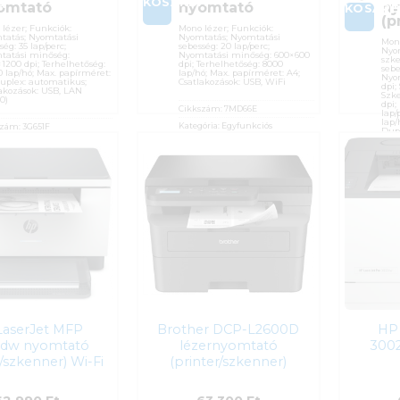
KOSÁRBA
A
omtató
nyomtató
ny
KOSÁR
(p
lézer; Funkciók:
Mono lézer; Funkciók:
tatás; Nyomtatási
Nyomtatás; Nyomtatási
Mono
ség: 35 lap/perc;
sebesség: 20 lap/perc;
Nyom
tatási minőség:
Nyomtatási minőség: 600×600
szke
1200 dpi; Terhelhetőség:
dpi; Terhelhetőség: 8000
sebe
 lap/hó; Max. papírméret:
lap/hó; Max. papírméret: A4;
Nyo
uplex: automatikus;
Csatlakozások: USB, WiFi
dpi;
akozások: USB, LAN
Szke
00)
dpi;
Cikkszám:
7MD66E
lap/
lap/
Kategória:
Egyfunkciós
szám:
3G651F
Dupl
Csat
Gyártó:
Hewlett Packard
ória:
Egyfunkciós
(10/
Garanciaidő:
12 hónap
ó:
Hewlett Packard
Cik
ÁFA:
27%
ciaidő:
12 hónap
Kate
Azonosító:
42977
27%
Gyár
sító:
46161
59 990
Ft
Gara
990
Ft
ÁFA
Azon
61
LaserJet MFP
Brother DCP-L2600D
HP 
dw nyomtató
lézernyomtató
300
r/szkenner) Wi-Fi
(printer/szkenner)