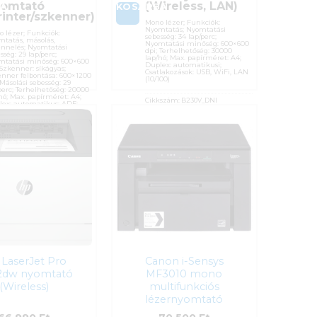
omtató
(Wireless, LAN)
BA
KOSÁRBA
rinter/szkenner)
Mono lézer; Funkciók:
Nyomtatás; Nyomtatási
 lézer; Funkciók:
sebesség: 34 lap/perc;
tatás, másolás,
Nyomtatási minőség: 600×600
nnelés; Nyomtatási
dpi; Terhelhetőség: 30000
sség: 29 lap/perc;
lap/hó; Max. papírméret: A4;
mtatási minőség: 600×600
Duplex: automatikusi;
 Szkenner: síkágyas;
Csatlakozások: USB, WiFi, LAN
nner felbontása: 600×1200
(10/100)
 Másolási sebesség: 29
perc; Terhelhetőség: 20000
hó; Max. papírméret: A4;
Cikkszám:
B230V_DNI
ex: automatikus; ADF;
lakozások: USB, LAN
Kategória:
Egyfunkciós
100)
Gyártó:
Xerox
kszám:
6GX00F
Garanciaidő:
12 hónap
gória:
Többfunkciós
ÁFA:
27%
tó:
Hewlett Packard
Azonosító:
41931
nciaidő:
12 hónap
61 990
Ft
:
27%
osító:
41189
 900
Ft
LaserJet Pro
Canon i-Sensys
2dw nyomtató
MF3010 mono
(Wireless)
multifunkciós
lézernyomtató
(printer/szkenner)