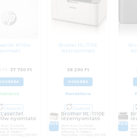
aserJet M110w
Brother HL-1110E
Bro
nyomtató
lézernyomtató
lé
Original
Current
90
Ft
37 750
Ft
38 290
Ft
price
price
KOSÁRBA
KOSÁRBA
was:
is:
Raktáron
Rendelésre
44
37
790 Ft.
750 Ft.
Összevet
Összevet
 LaserJet
Brother HL-1110E
Br
10w nyomtató
lézernyomtató
lé
A
KOSÁRBA
KOSÁR
lézer; Funkciók:
Mono lézer; Funkciók:
Mono
tatás; Nyomtatási
Nyomtatás; Nyomtatási
Nyo
ség: 20 lap/perc;
sebesség: 20 lap/perc;
sebe
tatási minőség: 600×600
Nyomtatási minőség: 600×600
Nyo