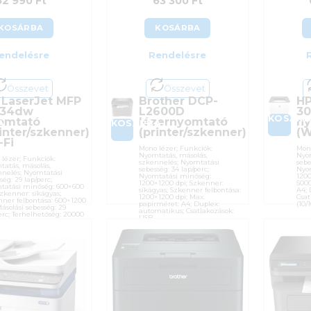
62 990
Ft
63 300
Ft
KOSÁRBA
KOSÁRBA
endelésre
Rendelésre
Összevet
Összevet
 LaserJet MFP
Brother DCP-
HP
34dw
L2600D
3
KOSÁR
omtató
lézernyomtató
ny
A
KOSÁRBA
inter/szkenner)
(printer/szkenner)
(W
-Fi
Mono lézer; Funkciók:
Mono
Nyomtatás, másolás,
Nyo
lézer; Funkciók:
szkennelés; Nyomtatási
sebe
tatás, másolás,
sebesség: 34 lap/perc;
Nyo
nnelés; Nyomtatási
Nyomtatási minőség:
1200
ség: 29 lap/perc;
1200×1200 dpi; Szkenner:
5000
tatási minőség: 600×600
síkágyas; Szkenner felbontása:
A4; 
Szkenner: síkágyas;
1200×1200 dpi; Max.
Csat
ner felbontása: 600×1200
papírméret: A4; Duplex:
(10/
Másolási sebesség: 29
automatikus; Csatlakozások:
erc; Terhelhetőség: 20000
USB
ó; Max. papírméret: A4;
Cik
ex: automatikus;
akozások: USB, LAN
Kate
Cikkszám:
DCPL2600DYJ1
00), WiFi, Bluetooth
Gyár
Kategória:
Többfunkciós
szám:
6GW99F
Gara
Gyártó:
Brother
ória:
Többfunkciós
ÁFA
Garanciaidő:
36 hónap
ó:
Hewlett Packard
Azon
ÁFA:
27%
ciaidő:
12 hónap
Azonosító:
51384