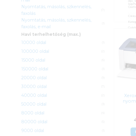
dpi; 
lap/h
Nyomtatás, másolás, szkennelés,
Csatl
(7)
faxolás
Cikk
Nyomtatás, másolás, szkennelés,
Kateg
(1)
faxolás, e-mail
Gyárt
Garan
Havi terhelhetőség (max.)
ÁFA:
10000 oldal
(1)
Azono
100000 oldal
(2)
44 
15000 oldal
(6)
150000 oldal
(1)
20000 oldal
(9)
30000 oldal
(7)
40000 oldal
Xero
(2)
nyomt
50000 oldal
(3)
8000 oldal
(4)
80000 oldal
(5)
9000 oldal
(1)