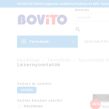
Skip
50.000 Ft felett ingyenes szállítás Packeta és MPL futár
to
Keresés
content
×
Termékek
SZOLGÁLTAT
Kezdőlap
/
Termékek
/
Nyomtatás és
Lézernyomtatók
Szűrés ár szerint
Min
Max
SZŰRÉS
ár
ár
Szűrés készlet szerint
-16%
Készleten