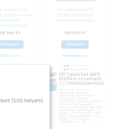
ox WorkCentre
HP LaserJet MFP
I többfunkciós
M234d nyomtató
nyomtató
(printer/szkenner)
nter/szkenner)
58 990
Ft
59 600
Ft
KOSÁRBA
KOSÁRBA
Raktáron
Rendelésre
Összevet
Összevet
rox
HP LaserJet MFP
rkCentre
M234d nyomtató
25BI
(printer/szkenner)
BA
KOSÁRBA
bbfunkciós
Mono lézer; Funkciók:
omtató
Nyomtatás, másolás,
rinter/szkenner)
szkennelés; Nyomtatási
sebesség: 29 lap/perc;
tt 13:00 helyett).
Nyomtatási minőség: 600×600
 lézer; Funkciók:
dpi; Szkenner: síkágyas;
tatás, másolás,
Szkenner felbontása: 600×1200
nnelés; Nyomtatási
dpi; Másolási sebesség: 29
sség: 20 lap/perc;
lap/perc; Terhelhetőség: 20000
mtatási minőség: 600×600
lap/hó; Max. papírméret: A4;
 Szkenner: síkágyas;
Duplex: automatikus;
nner felbontása: 600×600
Csatlakozások: USB
 Terhelhetőség: 15000
hó; Max. papírméret: A4;
ex: kézi; Csatlakozások: