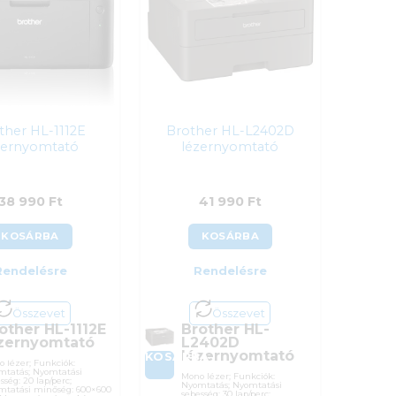
ther HL-1112E
Brother HL-L2402D
zernyomtató
lézernyomtató
38 990
Ft
41 990
Ft
KOSÁRBA
KOSÁRBA
Rendelésre
Rendelésre
Összevet
Összevet
other HL-1112E
Brother HL-
zernyomtató
L2402D
lézernyomtató
BA
KOSÁRBA
 lézer; Funkciók:
mtatás; Nyomtatási
Mono lézer; Funkciók:
sség: 20 lap/perc;
Nyomtatás; Nyomtatási
mtatási minőség: 600×600
sebesség: 30 lap/perc;