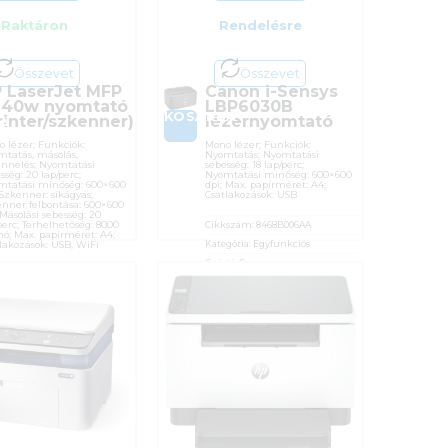
Raktáron
Rendelésre
Összevet
Összevet
 LaserJet MFP
Canon i-Sensys
40w nyomtató
LBP6030B
KOSÁRBA
rinter/szkenner)
lézernyomtató
BA
 lézer; Funkciók:
Mono lézer; Funkciók:
tatás, másolás,
Nyomtatás; Nyomtatási
nnelés; Nyomtatási
sebesség: 18 lap/perc;
sség: 20 lap/perc;
Nyomtatási minőség: 600×600
mtatási minőség: 600×600
dpi; Max. papírméret: A4;
 Szkenner: síkágyas;
Csatlakozások: USB
nner felbontása: 600×600
 Másolási sebesség: 20
perc; Terhelhetőség: 8000
Cikkszám:
8468B006AA
hó; Max. papírméret: A4;
Kategória:
Egyfunkciós
lakozások: USB, WiFi
Gyártó:
Canon
kszám:
7MD72F
Garanciaidő:
12 hónap
gória:
Többfunkciós
ÁFA:
27%
tó:
Hewlett Packard
Azonosító:
24498
nciaidő:
24 hónap
51 800
Ft
:
27%
osító:
42976
 900
Ft