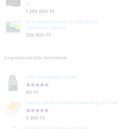
11)
1 299 000
Ft
Acer Aspire Lite AL15-45P-R5HK
notebook (ezüst)
226 900
Ft
Legnépszerűbb termékek
UTP törésgátló, szürke
Értékelés
1
60
Ft
5.00
az 5-
ből,
Canon A4 fénymásoló papír 80g 500 lap
értékelés
alapján
Értékelés
2
2 290
Ft
5.00
az 5-
ből,
Roline UTP csatlakozó dugó