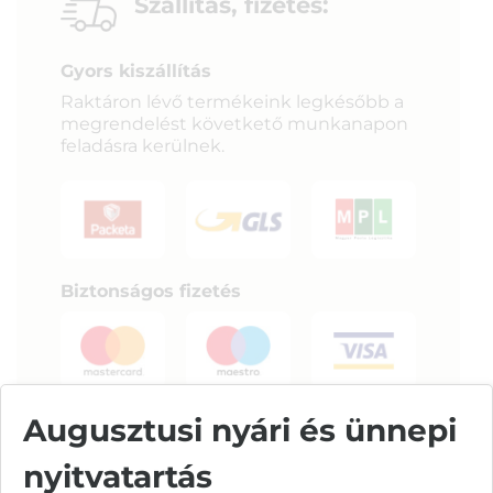
Szállítás, fizetés:
Gyors kiszállítás
Raktáron lévő termékeink legkésőbb a
megrendelést követkető munkanapon
feladásra kerülnek.
Biztonságos fizetés
Augusztusi nyári és ünnepi
nyitvatartás