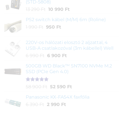
(STD-5808)
Original
Current
13 290
Ft
10 990
Ft
price
price
PS2 switch kábel (M/M) 6m (Roline)
was:
is:
Original
Current
1 990
Ft
950
13
Ft
10
price
price
290 Ft.
990 Ft.
was:
is:
220V-os hálózati elosztó 2 aljzattal, 4
1
950 Ft.
USB-A csatlakozóval (3m kábellel) Well
990 Ft.
Original
Current
6 990
Ft
6 900
Ft
price
price
500GB WD Black™ SN7100 NVMe M.2
was:
is:
SSD (PCIe Gen 4.0)
6
6
990 Ft.
900 Ft.
Értékelés
1
Original
Current
58 900
Ft
52 590
Ft
5.00
az 5-
price
price
ből,
Panasonic KX-FA54X faxfólia
was:
is:
értékelés
Original
Current
6 390
Ft
2 990
58
Ft
52
alapján
price
price
900 Ft.
590 Ft.
was:
is:
6
2