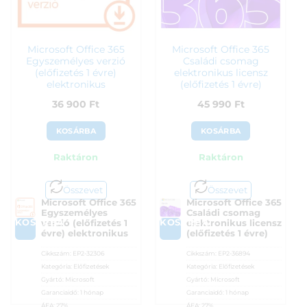
Microsoft Office 365
Microsoft Office 365
Egyszemélyes verzió
Családi csomag
(előfizetés 1 évre)
elektronikus licensz
elektronikus
(előfizetés 1 évre)
36 900
Ft
45 990
Ft
KOSÁRBA
KOSÁRBA
Raktáron
Raktáron
Összevet
Összevet
Microsoft Office 365
Microsoft Office 365
Egyszemélyes
Családi csomag
KOSÁRBA
KOSÁRBA
verzió (előfizetés 1
elektronikus licensz
évre) elektronikus
(előfizetés 1 évre)
Cikkszám:
EP2-32306
Cikkszám:
EP2-36894
Kategória:
Előfizetések
Kategória:
Előfizetések
Gyártó:
Microsoft
Gyártó:
Microsoft
Garanciaidő:
1 hónap
Garanciaidő:
1 hónap
ÁFA:
27%
ÁFA:
27%