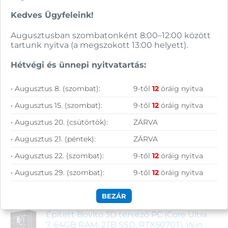
Kedves Ügyfeleink!
Augusztusban szombatonként 8:00–12:00 között
tartunk nyitva (a megszokott 13:00 helyett).
Legújabb termékek
Hétvégi és ünnepi nyitvatartás:
• Augusztus 8. (szombat):
9-től
12
óráig nyitva
Xiaomi Redmi Buds 8 Active Bluetooth
fülhallgató (fehér)
• Augusztus 15. (szombat):
9-től
12
óráig nyitva
6 690
Ft
• Augusztus 20. (csütörtök):
ZÁRVA
Épített Bovito 3D tervező PC (Core Ultra
• Augusztus 21. (péntek):
ZÁRVA
5, 32GB RAM, 2TB SSD, RTX5060Ti, Win 11)
739 900
Ft
• Augusztus 22. (szombat):
9-től
12
óráig nyitva
Acer Aspire Lite AL17-31P-35T2 notebook
• Augusztus 29. (szombat):
9-től
12
óráig nyitva
(ezüst)
228 990
Ft
BEZÁR
Épített Bovito 3D tervező PC (Core Ultra
7, 64GB RAM, 2TB SSD, RTX5070Ti, Win