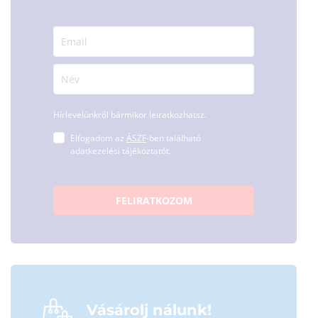
Hírlevelünkről bármikor leiratkozhatsz.
Elfogadom az
ÁSZF
-ben található
adatkezelési tájékoztatót.
FELIRATKOZOM
Vásárolj nálunk!