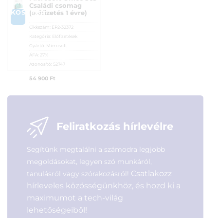
Családi csomag
KOSÁRBA
(előfizetés 1 évre)
Cikkszám:
EP2-32372
Kategória:
Előfizetések
Gyártó:
Microsoft
ÁFA:
27%
Azonosító:
52747
54 900
Ft
Feliratkozás hírlevélre
Segítünk megtalálni a számodra legjobb
megoldásokat, legyen szó munkáról,
Csatlakozz
tanulásról vagy szórakozásról!
hírleveles közösségünkhöz, és hozd ki a
maximumot a tech-világ
lehetőségeiből!