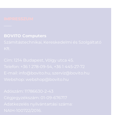
390 Ft.
990 Ft.
IMPRESSZUM
BOVITO Computers
Számítástechnikai, Kereskedelmi és Szolgáltató
Kft.
Cím: 1214 Budapest, Völgy utca 45.
Telefon:
+36 1 278-09-54
,
+36 1 445-27-72
E-mail:
info@bovito.hu
,
szerviz@bovito.hu
Webshop:
webshop@bovito.hu
Adószám: 11786630-2-43
Cégjegyzékszám: 01-09-676717
Adatkezelés nyilvántartási száma:
NAIH-100722/2016.