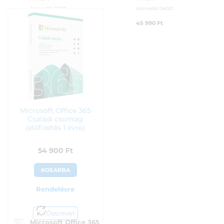
Azonosító:
55074
Azonosító:
54021
36 900
Ft
45 990
Ft
Microsoft Office 365
Családi csomag
(előfizetés 1 évre)
54 900
Ft
KOSÁRBA
Rendelésre
Összevet
Microsoft Office 365