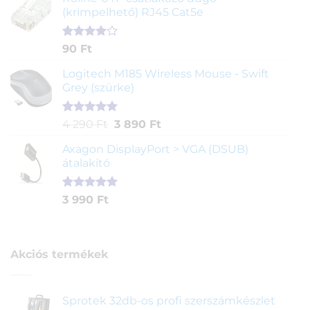
értékelés
(krimpelhető) RJ45 Cat5e
alapján
Értékelés
2
90
Ft
4.00
az
5-ből,
Logitech M185 Wireless Mouse - Swift
értékelés
Grey (szürke)
alapján
Értékelés
1
Original
Current
4 290
Ft
3 890
Ft
5.00
az 5-
price
price
ből,
Axagon DisplayPort > VGA (DSUB)
was:
is:
értékelés
átalakító
4
3
alapján
290 Ft.
890 Ft.
Értékelés
1
3 990
Ft
5.00
az 5-
ből,
értékelés
alapján
Akciós termékek
Sprotek 32db-os profi szerszámkészlet