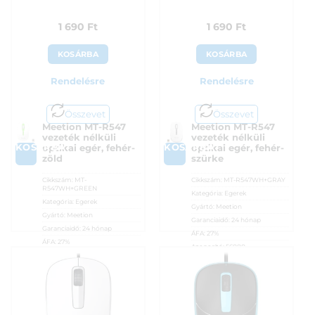
1 690
Ft
1 690
Ft
KOSÁRBA
KOSÁRBA
Rendelésre
Rendelésre
Összevet
Összevet
Meetion MT-R547
Meetion MT-R547
vezeték nélküli
vezeték nélküli
KOSÁRBA
KOSÁRBA
optikai egér, fehér-
optikai egér, fehér-
zöld
szürke
Cikkszám:
MT-
Cikkszám:
MT-R547WH+GRAY
R547WH+GREEN
Kategória:
Egerek
Kategória:
Egerek
Gyártó:
Meetion
Gyártó:
Meetion
Garanciaidő:
24 hónap
Garanciaidő:
24 hónap
ÁFA:
27%
ÁFA:
27%
Azonosító:
56080
Azonosító:
56079
1 690
Ft
1 690
Ft