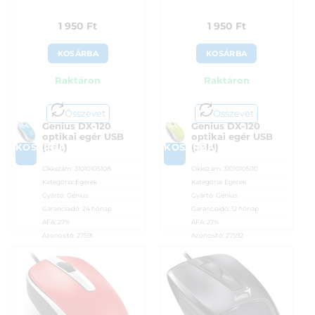
1 950
Ft
1 950
Ft
KOSÁRBA
KOSÁRBA
Raktáron
Raktáron
Összevet
Összevet
Genius DX-120
Genius DX-120
optikai egér USB
optikai egér USB
KOSÁRBA
KOSÁRBA
(kék)
(zöld)
Cikkszám:
31010105108
Cikkszám:
31010105110
Kategória:
Egerek
Kategória:
Egerek
Gyártó:
Genius
Gyártó:
Genius
Garanciaidő:
24 hónap
Garanciaidő:
12 hónap
ÁFA:
27%
ÁFA:
27%
Azonosító:
27591
Azonosító:
27592
1 950
Ft
1 950
Ft