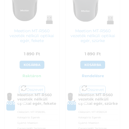
Meetion MT-R560
Meetion MT-R560
vezeték nélküli optikai
vezeték nélküli optikai
egér, fekete
egér, szürke
1 890
Ft
1 890
Ft
KOSÁRBA
KOSÁRBA
Raktáron
Rendelésre
Összevet
Összevet
Meetion MT-R560
Meetion MT-R560
vezeték nélküli
vezeték nélküli
KOSÁRBA
KOSÁRBA
optikai egér, fekete
optikai egér, szürke
Cikkszám:
MT-R560BL
Cikkszám:
MT-R560GR
Kategória:
Egerek
Kategória:
Egerek
Gyártó:
Meetion
Gyártó:
Meetion
Garanciaidő:
24 hónap
Garanciaidő:
24 hónap