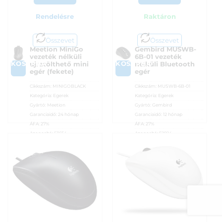
Rendelésre
Raktáron
Összevet
Összevet
Meetion MiniGo
Gembird MUSWB-
vezeték nélküli
6B-01 vezeték
KOSÁRBA
KOSÁRBA
újratölthető mini
nélküli Bluetooth
egér (fekete)
egér
Cikkszám:
MINIGOBLACK
Cikkszám:
MUSWB-6B-01
Kategória:
Egerek
Kategória:
Egerek
Gyártó:
Meetion
Gyártó:
Gembird
Garanciaidő:
24 hónap
Garanciaidő:
12 hónap
ÁFA:
27%
ÁFA:
27%
Azonosító:
53654
Azonosító:
52924
2 790
Ft
2 890
Ft