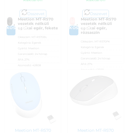
Összevet
Összevet
Meetion MT-R570
Meetion MT-R570
vezeték nélküli
vezeték nélküli
KOSÁRBA
KOSÁRBA
optikai egér, fekete
optikai egér,
rózsaszín
Cikkszám:
MT-R570BL
Cikkszám:
MT-R570PK
Kategória:
Egerek
Kategória:
Egerek
Gyártó:
Meetion
Gyártó:
Meetion
Garanciaidő:
24 hónap
Garanciaidő:
24 hónap
ÁFA:
27%
ÁFA:
27%
Azonosító:
42808
Azonosító:
42809
2 290
Ft
2 290
Ft
Meetion MT-R570
Meetion MT-R570