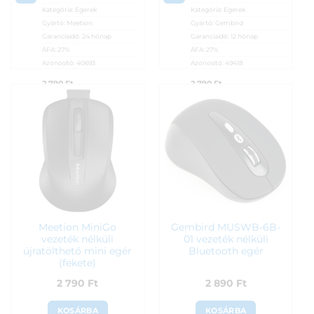
Kategória:
Egerek
Kategória:
Egerek
Gyártó:
Meetion
Gyártó:
Gembird
Garanciaidő:
24 hónap
Garanciaidő:
12 hónap
ÁFA:
27%
ÁFA:
27%
Azonosító:
40693
Azonosító:
49418
2 790
Ft
2 790
Ft
Meetion MiniGo
Gembird MUSWB-6B-
vezeték nélküli
01 vezeték nélküli
újratölthető mini egér
Bluetooth egér
(fekete)
2 790
Ft
2 890
Ft
KOSÁRBA
KOSÁRBA