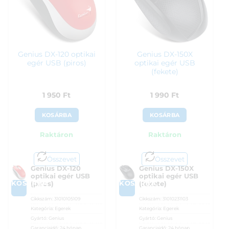
Genius DX-120 optikai
Genius DX-150X
egér USB (piros)
optikai egér USB
(fekete)
1 950
Ft
1 990
Ft
KOSÁRBA
KOSÁRBA
Raktáron
Raktáron
Összevet
Összevet
Genius DX-120
Genius DX-150X
optikai egér USB
optikai egér USB
KOSÁRBA
KOSÁRBA
(piros)
(fekete)
Cikkszám:
31010105109
Cikkszám:
31010231103
Kategória:
Egerek
Kategória:
Egerek
Gyártó:
Genius
Gyártó:
Genius
Garanciaidő:
24 hónap
Garanciaidő:
24 hónap