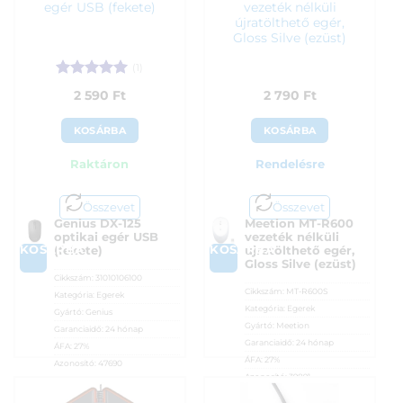
egér USB (fekete)
vezeték nélküli
újratölthető egér,
Gloss Silve (ezüst)
(1)
Értékelés:
5
2 590
Ft
2 790
Ft
/ 5
KOSÁRBA
KOSÁRBA
Raktáron
Rendelésre
Összevet
Összevet
Genius DX-125
Meetion MT-R600
optikai egér USB
vezeték nélküli
KOSÁRBA
KOSÁRBA
(fekete)
újratölthető egér,
Gloss Silve (ezüst)
Cikkszám:
31010106100
Cikkszám:
MT-R600S
Kategória:
Egerek
Kategória:
Egerek
Gyártó:
Genius
Gyártó:
Meetion
Garanciaidő:
24 hónap
Garanciaidő:
24 hónap
ÁFA:
27%
ÁFA:
27%
Azonosító:
47690
Azonosító:
39891
2 590
Ft
2 790
Ft