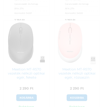
Garanciaidő:
24 hónap
Garanciaidő:
24 hónap
ÁFA:
27%
ÁFA:
27%
Azonosító:
54521
Azonosító:
54522
2 250
Ft
2 250
Ft
Meetion MT-R570
Meetion MT-R570
vezeték nélküli optikai
vezeték nélküli optikai
egér, fekete
egér, rózsaszín
2 290
Ft
2 290
Ft
KOSÁRBA
KOSÁRBA
Raktáron
Raktáron