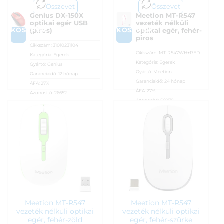
Összevet
Összevet
Genius DX-150X
Meetion MT-R547
optikai egér USB
vezeték nélküli
KOSÁRBA
KOSÁRBA
(piros)
optikai egér, fehér-
piros
Cikkszám:
31010231104
Cikkszám:
MT-R547WH+RED
Kategória:
Egerek
Kategória:
Egerek
Gyártó:
Genius
Gyártó:
Meetion
Garanciaidő:
12 hónap
Garanciaidő:
24 hónap
ÁFA:
27%
ÁFA:
27%
Azonosító:
26652
Azonosító:
56078
1 690
Ft
1 690
Ft
Meetion MT-R547
Meetion MT-R547
vezeték nélküli optikai
vezeték nélküli optikai
egér, fehér-zöld
egér, fehér-szürke