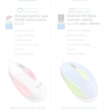
Összevet
Összevet
Omega optikai egér
Meetion MT-R545
OM05 fekete-piros
vezeték nélküli
KOSÁRBA
KOSÁRBA
(USB)
optikai egér, fekete
Cikkszám:
OM05R
Cikkszám:
MT-R545BK
Kategória:
Egerek
Kategória:
Egerek
Gyártó:
Omega
Gyártó:
Meetion
Garanciaidő:
12 hónap
Garanciaidő:
12 hónap
ÁFA:
27%
ÁFA:
27%
Azonosító:
20506
Azonosító:
39887
2 150
Ft
2 190
Ft
Genius DX-Mini RGB
Genius DX-Mini RGB