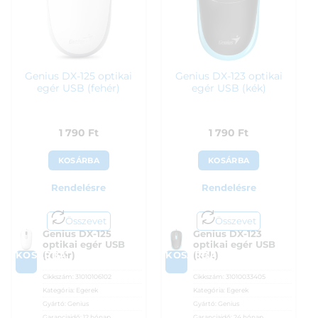
Genius DX-125 optikai
Genius DX-123 optikai
egér USB (fehér)
egér USB (kék)
1 790
Ft
1 790
Ft
KOSÁRBA
KOSÁRBA
Rendelésre
Rendelésre
Összevet
Összevet
Genius DX-125
Genius DX-123
optikai egér USB
optikai egér USB
KOSÁRBA
KOSÁRBA
(fehér)
(kék)
Cikkszám:
31010106102
Cikkszám:
31010033405
Kategória:
Egerek
Kategória:
Egerek
Gyártó:
Genius
Gyártó:
Genius
Garanciaidő:
12 hónap
Garanciaidő:
24 hónap