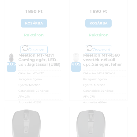
1 890
Ft
1 890
Ft
KOSÁRBA
KOSÁRBA
Raktáron
Raktáron
Összevet
Összevet
Meetion MT-M371
Meetion MT-R560
Gaming egér, LED-
vezeték nélküli
KOSÁRBA
KOSÁRBA
es világítással (USB)
optikai egér, fehér
Cikkszám:
MT-M371
Cikkszám:
MT-R560WH
Kategória:
Egerek
Kategória:
Egerek
Gyártó:
Meetion
Gyártó:
Meetion
Garanciaidő:
24 hónap
Garanciaidő:
24 hónap
ÁFA:
27%
ÁFA:
27%
Azonosító:
42556
Azonosító:
49944
1 890
Ft
1 890
Ft