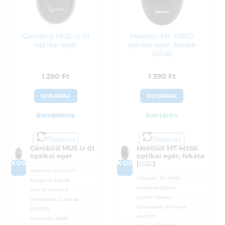
Gembird MUS-U-01
Meetion MT-M360
optikai egér
optikai egér, fekete
(USB)
1 290
Ft
1 390
Ft
KOSÁRBA
KOSÁRBA
Rendelésre
Raktáron
Összevet
Összevet
Gembird MUS-U-01
Meetion MT-M360
optikai egér
optikai egér, fekete
KOSÁRBA
KOSÁRBA
(USB)
Cikkszám:
MUS-U-01
Cikkszám:
MT-M360
Kategória:
Egerek
Kategória:
Egerek
Gyártó:
Gembird
Gyártó:
Meetion
Garanciaidő:
12 hónap
Garanciaidő:
24 hónap
ÁFA:
27%
ÁFA:
27%
Azonosító:
46489