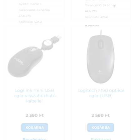
Gyártó:
Meetion
Garanciaidő:
24 hónap
Garanciaidő:
24 hónap
ÁFA:
27%
ÁFA:
27%
Azonosító:
49941
Azonosító:
42812
2 390
Ft
2 290
Ft
Logilink mini USB
Logitech M90 optikai
egér visszahúzható
egér (USB)
kábellel
2 390
Ft
2 590
Ft
KOSÁRBA
KOSÁRBA
Rendelésre
Raktáron