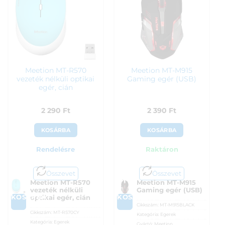
Meetion MT-R570
Meetion MT-M915
vezeték nélküli optikai
Gaming egér (USB)
egér, cián
2 290
Ft
2 390
Ft
KOSÁRBA
KOSÁRBA
Rendelésre
Raktáron
Összevet
Összevet
Meetion MT-R570
Meetion MT-M915
vezeték nélküli
Gaming egér (USB)
KOSÁRBA
KOSÁRBA
optikai egér, cián
Cikkszám:
MT-M915BLACK
Cikkszám:
MT-R570CY
Kategória:
Egerek
Kategória:
Egerek
Gyártó:
Meetion