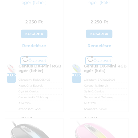
egér (fehér)
egér (kék)
2 250
Ft
2 250
Ft
KOSÁRBA
KOSÁRBA
Rendelésre
Rendelésre
Összevet
Összevet
Genius DX-Mini RGB
Genius DX-Mini RGB
egér (fehér)
egér (kék)
KOSÁRBA
KOSÁRBA
Cikkszám:
31010025405
Cikkszám:
31010025406
Kategória:
Egerek
Kategória:
Egerek
Gyártó:
Genius
Gyártó:
Genius
Garanciaidő:
24 hónap
Garanciaidő:
24 hónap
ÁFA:
27%
ÁFA:
27%
Azonosító:
54519
Azonosító:
54520
2 250
Ft
2 250
Ft