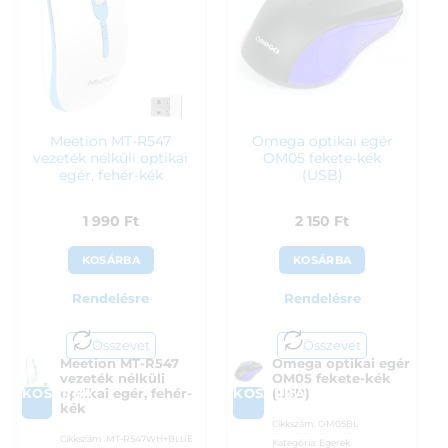
Meetion MT-R547
Omega optikai egér
vezeték nélküli optikai
OM05 fekete-kék
egér, fehér-kék
(USB)
1 990
Ft
2 150
Ft
KOSÁRBA
KOSÁRBA
Rendelésre
Rendelésre
Összevet
Összevet
Meetion MT-R547
Omega optikai egér
vezeték nélküli
OM05 fekete-kék
KOSÁRBA
KOSÁRBA
optikai egér, fehér-
(USB)
kék
Cikkszám:
OM05BL
Cikkszám:
MT-R547WH+BLUE
Kategória:
Egerek