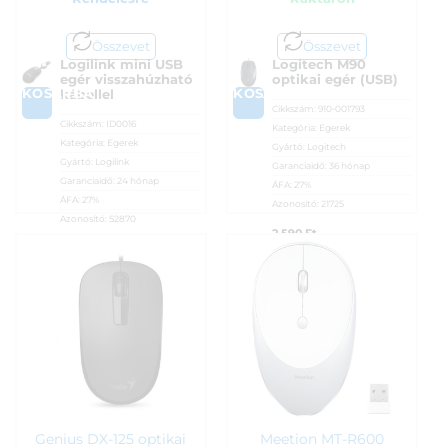
Összevet
Összevet
Logilink mini USB
Logitech M90
egér visszahúzható
optikai egér (USB)
KOSÁRBA
KOSÁRBA
kábellel
Cikkszám:
910-001793
Cikkszám:
ID0016
Kategória:
Egerek
Kategória:
Egerek
Gyártó:
Logitech
Gyártó:
Logilink
Garanciaidő:
36 hónap
Garanciaidő:
24 hónap
ÁFA:
27%
ÁFA:
27%
Azonosító:
21725
Azonosító:
52870
2 590
Ft
2 390
Ft
Genius DX-125 optikai
Meetion MT-R600