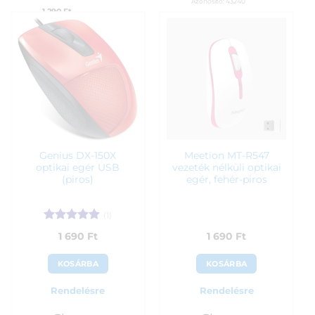
Azonosító:
43240
1 290
Ft
1 390
Ft
Genius DX-150X
Meetion MT-R547
optikai egér USB
vezeték nélküli optikai
(piros)
egér, fehér-piros
(1)
Értékelés:
5
1 690
Ft
1 690
Ft
/ 5
KOSÁRBA
KOSÁRBA
Rendelésre
Rendelésre