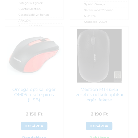
Kategória:
Egerek
Gyártó:
Omega
Gyártó:
Meetion
Garanciaidő:
12 hónap
Garanciaidő:
24 hónap
ÁFA:
27%
ÁFA:
27%
Azonosító:
20503
Azonosító:
56085
2 150
Ft
1 990
Ft
Omega optikai egér
Meetion MT-R545
OM05 fekete-piros
vezeték nélküli optikai
(USB)
egér, fekete
2 150
Ft
2 190
Ft
KOSÁRBA
KOSÁRBA
Rendelésre
Raktáron