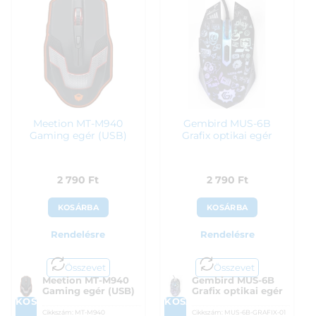
Meetion MT-M940
Gembird MUS-6B
Gaming egér (USB)
Grafix optikai egér
2 790
Ft
2 790
Ft
KOSÁRBA
KOSÁRBA
Rendelésre
Rendelésre
Összevet
Összevet
Meetion MT-M940
Gembird MUS-6B
Gaming egér (USB)
Grafix optikai egér
KOSÁRBA
KOSÁRBA
Cikkszám:
MT-M940
Cikkszám:
MUS-6B-GRAFIX-01