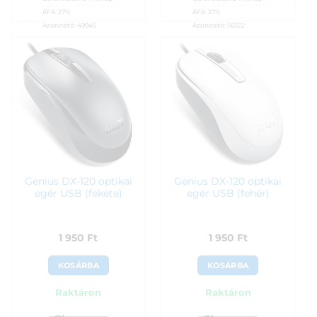
ÁFA:
27%
ÁFA:
27%
Azonosító:
49945
Azonosító:
56322
1 890
Ft
1 890
Ft
Genius DX-120 optikai
Genius DX-120 optikai
egér USB (fekete)
egér USB (fehér)
1 950
Ft
1 950
Ft
KOSÁRBA
KOSÁRBA
Raktáron
Raktáron