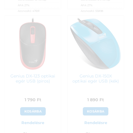
ÁFA:
27%
ÁFA:
27%
Azonosító:
47691
Azonosító:
55898
1 790
Ft
1 790
Ft
Genius DX-123 optikai
Genius DX-150X
egér USB (piros)
optikai egér USB (kék)
1 790
Ft
1 890
Ft
KOSÁRBA
KOSÁRBA
Rendelésre
Rendelésre