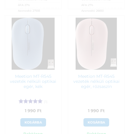
ÁFA:
27%
ÁFA:
27%
Azonosító:
27593
Azonosító:
26650
1 950
Ft
1 990
Ft
Meetion MT-R545
Meetion MT-R545
vezeték nélküli optikai
vezeték nélküli optikai
egér, kék
egér, rózsaszín
(1)
Értékelés:
5
1 990
Ft
1 990
Ft
/ 5
KOSÁRBA
KOSÁRBA
Raktáron
Raktáron