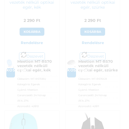
vezeték nélküli optikai
vezeték nélküli optikai
egér, kék
egér, szürke
2 290
Ft
2 290
Ft
KOSÁRBA
KOSÁRBA
Rendelésre
Rendelésre
Összevet
Összevet
Meetion MT-R570
Meetion MT-R570
vezeték nélküli
vezeték nélküli
KOSÁRBA
KOSÁRBA
optikai egér, kék
optikai egér, szürke
Cikkszám:
MT-R570BU
Cikkszám:
MT-R570GR
Kategória:
Egerek
Kategória:
Egerek
Gyártó:
Meetion
Gyártó:
Meetion
Garanciaidő:
24 hónap
Garanciaidő:
24 hónap
ÁFA:
27%
ÁFA:
27%
Azonosító:
42810
Azonosító:
42811
2 290
Ft
2 290
Ft