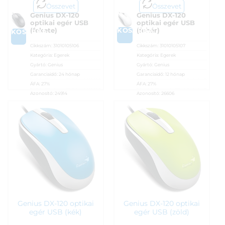
Összevet
Összevet
Genius DX-120
Genius DX-120
optikai egér USB
optikai egér USB
KOSÁRBA
(fekete)
(fehér)
KOSÁRBA
Cikkszám:
31010105106
Cikkszám:
31010105107
Kategória:
Egerek
Kategória:
Egerek
Gyártó:
Genius
Gyártó:
Genius
Garanciaidő:
24 hónap
Garanciaidő:
12 hónap
ÁFA:
27%
ÁFA:
27%
Azonosító:
24914
Azonosító:
26606
1 950
Ft
1 950
Ft
Genius DX-120 optikai
Genius DX-120 optikai
egér USB (kék)
egér USB (zöld)