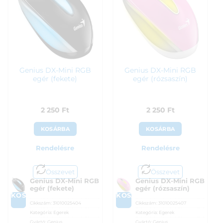
Genius DX-Mini RGB
Genius DX-Mini RGB
egér (fekete)
egér (rózsaszín)
2 250
Ft
2 250
Ft
KOSÁRBA
KOSÁRBA
Rendelésre
Rendelésre
Összevet
Összevet
Genius DX-Mini RGB
Genius DX-Mini RGB
egér (fekete)
egér (rózsaszín)
KOSÁRBA
KOSÁRBA
Cikkszám:
31010025404
Cikkszám:
31010025407
Kategória:
Egerek
Kategória:
Egerek
Gyártó:
Genius
Gyártó:
Genius