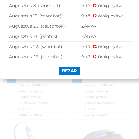
vezeték nélküli optikai
vezeték nélküli optikai
• Augusztus 8. (szombat):
9-től
12
óráig nyitva
egér, fehér
egér, fekete
• Augusztus 15. (szombat):
9-től
12
óráig nyitva
1 990
Ft
1 990
Ft
• Augusztus 20. (csütörtök):
ZÁRVA
KOSÁRBA
KOSÁRBA
• Augusztus 21. (péntek):
ZÁRVA
• Augusztus 22. (szombat):
9-től
12
óráig nyitva
Rendelésre
Raktáron
• Augusztus 29. (szombat):
9-től
12
óráig nyitva
Összevet
Összevet
Meetion MT-R545
Meetion MT-R547
BEZÁR
vezeték nélküli
vezeték nélküli
KOSÁRBA
KOSÁRBA
optikai egér, fehér
optikai egér, fekete
Cikkszám:
MT-R545W
Cikkszám:
MT-R547BL
Kategória:
Egerek
Kategória:
Egerek
Gyártó:
Meetion
Gyártó:
Meetion
Garanciaidő:
12 hónap
Garanciaidő:
24 hónap
ÁFA:
27%
ÁFA:
27%
Azonosító:
39893
Azonosító:
56070
1 990
Ft
1 990
Ft