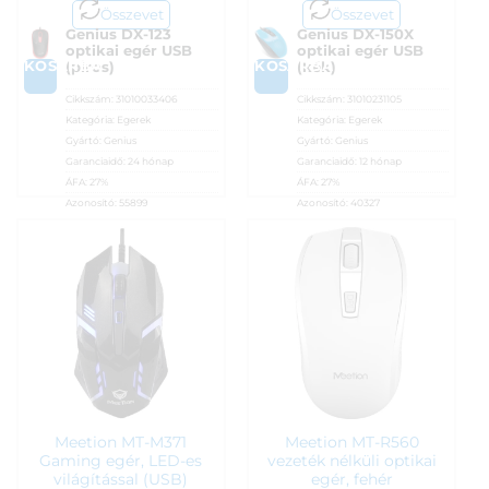
Összevet
Összevet
Genius DX-123
Genius DX-150X
optikai egér USB
optikai egér USB
KOSÁRBA
KOSÁRBA
(piros)
(kék)
Cikkszám:
31010033406
Cikkszám:
31010231105
Kategória:
Egerek
Kategória:
Egerek
Gyártó:
Genius
Gyártó:
Genius
Garanciaidő:
24 hónap
Garanciaidő:
12 hónap
ÁFA:
27%
ÁFA:
27%
Azonosító:
55899
Azonosító:
40327
1 790
Ft
1 890
Ft
Meetion MT-M371
Meetion MT-R560
Gaming egér, LED-es
vezeték nélküli optikai
világítással (USB)
egér, fehér