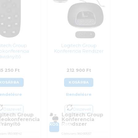
itech Group
Logitech Group
okonferencia
Konferencia Rendszer
ávirányító
15 250
Ft
212 900
Ft
KOSÁRBA
KOSÁRBA
endelésre
Rendelésre
Összevet
Összevet
gitech Group
Logitech Group
deokonferencia
Konferencia
irányító
Rendszer
A
KOSÁRBA
szám:
993-001142
Cikkszám:
960-001057