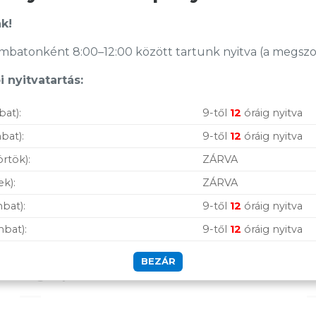
k!
batonként 8:00–12:00 között tartunk nyitva (a megszoko
 nyitvatartás:
bat):
9-től
12
óráig nyitva
bat):
9-től
12
óráig nyitva
örtök):
ZÁRVA
ek):
ZÁRVA
bat):
9-től
12
óráig nyitva
mbat):
9-től
12
óráig nyitva
BEZÁR
Legnépszerűbb termékek
A