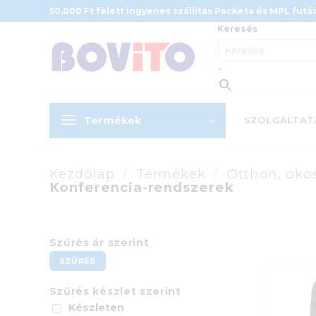
Skip
50.000 Ft felett ingyenes szállítás Packeta és MPL futár
to
Keresés
content
×
Termékek
SZOLGÁLTAT
Kezdőlap
/
Termékek
/
Otthon, oko
Konferencia-rendszerek
Szűrés ár szerint
Min
Max
SZŰRÉS
ár
ár
Szűrés készlet szerint
Készleten