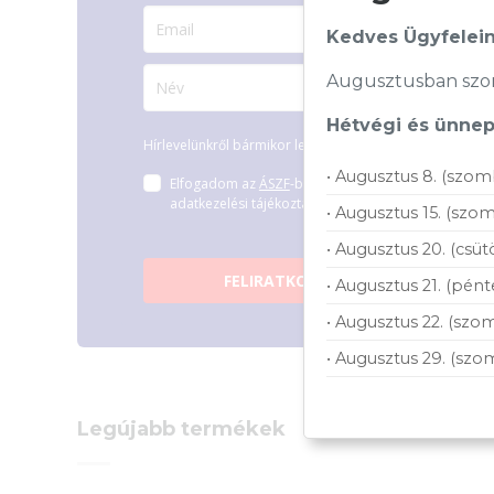
Kedves Ügyfelein
Augusztusban szom
Hétvégi és ünnepi
Hírlevelünkről bármikor leiratkozhatsz.
• Augusztus 8. (szom
Elfogadom az
ÁSZF
-ben található
adatkezelési tájékoztatót.
• Augusztus 15. (szom
• Augusztus 20. (csüt
FELIRATKOZOM
• Augusztus 21. (pént
• Augusztus 22. (szom
• Augusztus 29. (szo
Legújabb termékek