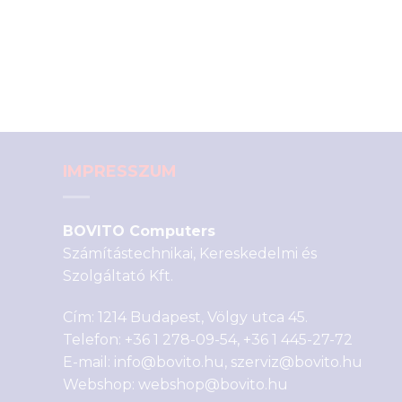
IMPRESSZUM
BOVITO Computers
Számítástechnikai, Kereskedelmi és
Szolgáltató Kft.
Cím: 1214 Budapest, Völgy utca 45.
Telefon:
+36 1 278-09-54
,
+36 1 445-27-72
E-mail:
info@bovito.hu
,
szerviz@bovito.hu
Webshop:
webshop@bovito.hu