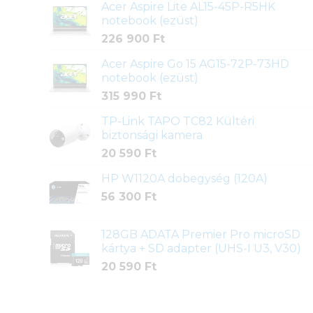
Acer Aspire Lite AL15-45P-R5HK
notebook (ezüst)
226 900
Ft
Acer Aspire Go 15 AG15-72P-73HD
notebook (ezüst)
315 990
Ft
TP-Link TAPO TC82 Kültéri
biztonsági kamera
20 590
Ft
HP W1120A dobegység (120A)
56 300
Ft
128GB ADATA Premier Pro microSD
kártya + SD adapter (UHS-I U3, V30)
20 590
Ft