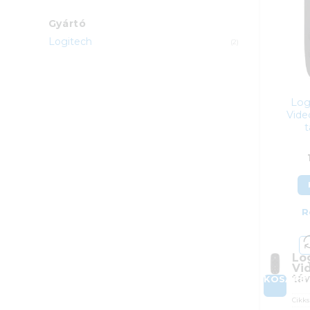
Gyártó
Logitech
(2)
Log
Vide
t
R
Lo
Vi
táv
KOSÁRB
Cikk