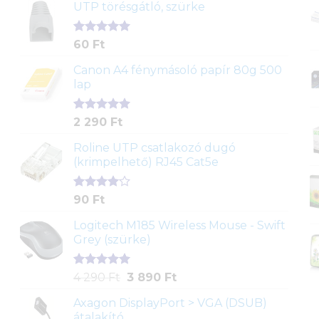
UTP törésgátló, szürke
Értékelés
1
60
Ft
5.00
az 5-
ből,
Canon A4 fénymásoló papír 80g 500
értékelés
lap
alapján
Értékelés
2
2 290
Ft
5.00
az 5-
ből,
Roline UTP csatlakozó dugó
értékelés
(krimpelhető) RJ45 Cat5e
alapján
Értékelés
2
90
Ft
4.00
az
5-ből,
Logitech M185 Wireless Mouse - Swift
értékelés
Grey (szürke)
alapján
Értékelés
1
Original
Current
4 290
Ft
3 890
Ft
5.00
az 5-
price
price
ből,
Axagon DisplayPort > VGA (DSUB)
was:
is:
értékelés
átalakító