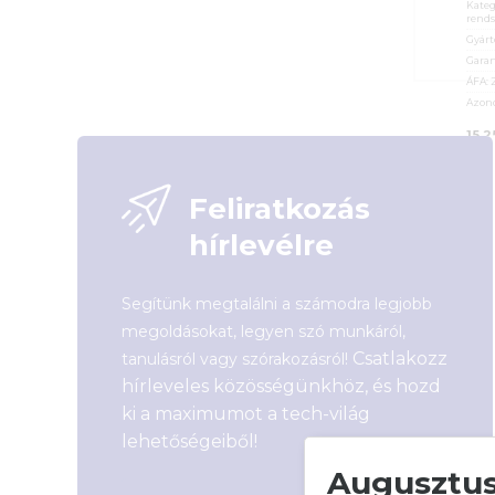
Kateg
rend
Gyárt
Garan
ÁFA:
Azono
15 
Feliratkozás
hírlevélre
Segítünk megtalálni a számodra legjobb
megoldásokat, legyen szó munkáról,
Csatlakozz
tanulásról vagy szórakozásról!
hírleveles közösségünkhöz, és hozd
ki a maximumot a tech-világ
lehetőségeiből!
Augusztusi