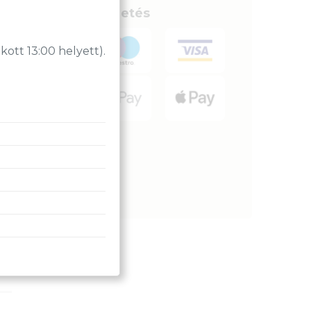
Biztonságos fizetés
tt 13:00 helyett).
kciós termékek