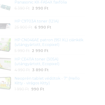
Panasonic KX-FA54X faxfólia
Original
Current
6 390
Ft
2 990
Ft
price
price
was:
is:
HP C9703A toner (121A)
6
2
Original
Current
25 900
Ft
6 990
Ft
390 Ft.
990 Ft.
price
price
was:
is:
HP CN046AE patron (951 XL) ciánkék
25
6
(utángyártott, Ecopixel)
900 Ft.
990 Ft.
Original
Current
5 990
Ft
2 990
Ft
price
price
HP CE411A toner (305A)
was:
is:
(utángyártott, Ecopixel)
5
2
Original
Current
4 990
Ft
3 890
Ft
990 Ft.
990 Ft.
price
price
Neoprén tablet védőtok - 7" (Hello
was:
is:
Kitty - virágos Kitty)
4
3
Original
Current
1 990
Ft
990
Ft
990 Ft.
890 Ft.
price
price
was:
is:
1
990 Ft.