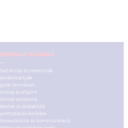
990 Ft.
ERMÉKKATEGÓRIÁK
dattárolás és memóriák
jándékkártyák
gyéb termékek
aming és eSport
álózati eszközök
ábelek és átalakítók
yomtatás és kellékei
koseszközök és kommunikáció
tthon, okosotthon, iroda