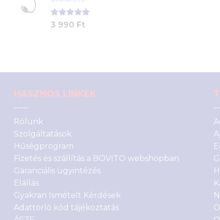
4
3
alapján
290 Ft.
890 Ft.
Értékelés
1
3 990
Ft
5.00
az 5-
ből,
értékelés
alapján
HASZNOS LINKEK
T
Rólunk
A
Szolgáltatások
A
Hűségprogram
E
Fizetés és szállítás a BOVITO webshopban
G
Garanciális ügyintézés
H
Elállás
K
Gyakran Ismételt Kérdések
N
Adattörlő kód tájékoztatás
O
ÁSZF
O