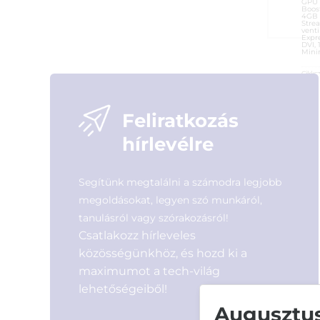
GPU 
Boos
4GB 
Strea
venti
Expre
DVI, 
Mini
Cikks
A4G (
Kateg
Gyárt
Feliratkozás
Garan
ÁFA:
hírlevélre
Azono
18 9
Segítünk megtalálni a számodra legjobb
megoldásokat, legyen szó munkáról,
tanulásról vagy szórakozásról!
Csatlakozz hírleveles
közösségünkhöz, és hozd ki a
maximumot a tech-világ
lehetőségeiből!
Augusztusi