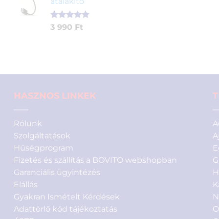
átalakító
4
3
alapján
290 Ft.
890 Ft.
Értékelés
1
3 990
Ft
5.00
az 5-
ből,
értékelés
alapján
HASZNOS LINKEK
T
Rólunk
A
Szolgáltatások
A
Hűségprogram
E
Fizetés és szállítás a BOVITO webshopban
G
Garanciális ügyintézés
H
Elállás
K
Gyakran Ismételt Kérdések
N
Adattörlő kód tájékoztatás
O