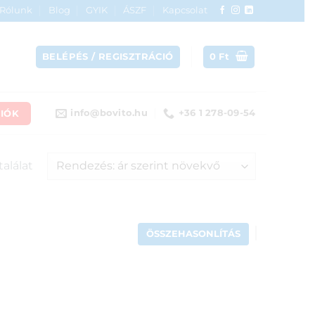
Rólunk
Blog
GYIK
ÁSZF
Kapcsolat
BELÉPÉS / REGISZTRÁCIÓ
0
Ft
IÓK
info@bovito.hu
+36 1 278-09-54
találat
ÖSSZEHASONLÍTÁS