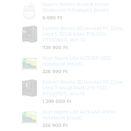
Xiaomi Redmi Buds 8 Active
Bluetooth fülhallgató (fehér)
6 690
Ft
Épített Bovito 3D tervező PC (Core
Ultra 5, 32GB RAM, 2TB SSD,
RTX5060Ti, Win 11)
739 900
Ft
Acer Aspire Lite AL17-31P-35T2
notebook (ezüst)
228 990
Ft
Épített Bovito 3D tervező PC (Core
Ultra 7, 64GB RAM, 2TB SSD,
RTX5070Ti, Win 11)
1 299 000
Ft
Acer Aspire Lite AL15-45P-R5HK
notebook (ezüst)
226 900
Ft