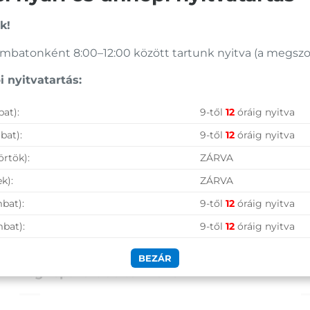
k!
batonként 8:00–12:00 között tartunk nyitva (a megszoko
 nyitvatartás:
at):
9-től
12
óráig nyitva
bat):
9-től
12
óráig nyitva
örtök):
ZÁRVA
k):
ZÁRVA
bat):
9-től
12
óráig nyitva
mbat):
9-től
12
óráig nyitva
BEZÁR
Legnépszerűbb termékek
A