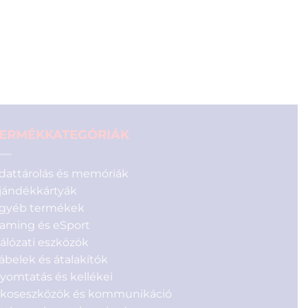
790 Ft.
ERMÉKKATEGÓRIÁK
dattárolás és memóriák
jándékkártyák
gyéb termékek
aming és eSport
álózati eszközök
ábelek és átalakítók
yomtatás és kellékei
koseszközök és kommunikáció