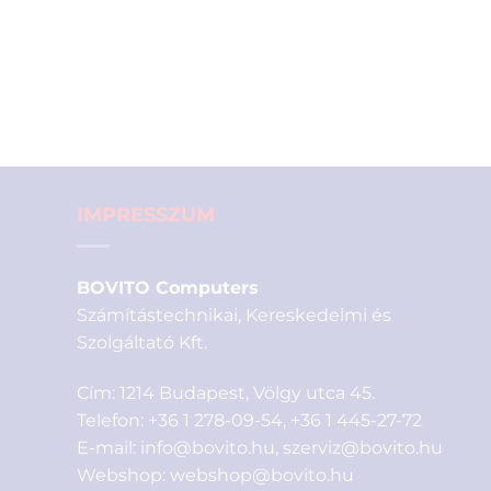
IMPRESSZUM
BOVITO Computers
Számítástechnikai, Kereskedelmi és
Szolgáltató Kft.
Cím: 1214 Budapest, Völgy utca 45.
Telefon:
+36 1 278-09-54
,
+36 1 445-27-72
E-mail:
info@bovito.hu
,
szerviz@bovito.hu
Webshop:
webshop@bovito.hu