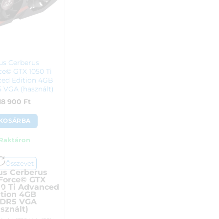
us Cerberus
e© GTX 1050 Ti
ed Edition 4GB
VGA (használt)
18 900
Ft
KOSÁRBA
Raktáron
Összevet
us Cerberus
Force© GTX
50 Ti Advanced
A
ition 4GB
DR5 VGA
sznált)