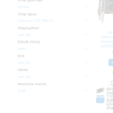
Chip gyártója
nVidia
(1)
Chip típus
GeForce GTX 1050 Ti
(1)
DisplayPort
As
van (1x)
(1)
GeForc
Advanc
DSUB (VGA)
GDDR5 
nem
(1)
DVI
van (1x)
(1)
HDMI
van (1x)
(1)
Memória méret
As
4GB
(1)
Ge
10
KOSÁRB
Ed
GD
(ha