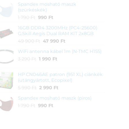
Spandex mosható maszk
(szürkéskék)
Original
Current
1 790
Ft
990
Ft
price
price
16GB DDR4 3200MHz (PC4-25600)
was:
is:
G.Skill Aegis Dual RAM KIT 2x8GB
1
990 Ft.
Original
Current
49 900
Ft
47 990
Ft
790 Ft.
price
price
WiFi antenna kábel 1m (N-TMC H155)
was:
is:
Original
Current
3 290
Ft
1 990
49
Ft
47
price
price
900 Ft.
990 Ft.
was:
is:
HP CN046AE patron (951 XL) ciánkék
3
1
(utángyártott, Ecopixel)
290 Ft.
990 Ft.
Original
Current
5 990
Ft
2 990
Ft
price
price
Spandex mosható maszk (piros)
was:
is:
Original
Current
1 790
Ft
990
5
Ft
2
price
price
990 Ft.
990 Ft.
was:
is:
1
990 Ft.