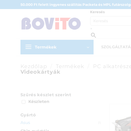
Skip
50.000 Ft felett ingyenes szállítás Packeta és MPL futárszolgá
to
Keresés
content
×
Termékek
SZOLGÁLTAT
Kezdőlap
/
Termékek
/
PC alkatrész
Videokártyák
Szűrés készlet szerint
Készleten
Gyártó
Asus
(1)