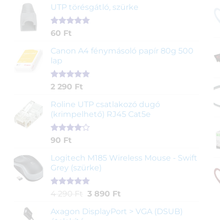
UTP törésgátló, szürke
Értékelés
1
60
Ft
5.00
az 5-
ből,
Canon A4 fénymásoló papír 80g 500
értékelés
lap
alapján
Értékelés
2
2 290
Ft
5.00
az 5-
ből,
Roline UTP csatlakozó dugó
értékelés
(krimpelhető) RJ45 Cat5e
alapján
Értékelés
2
90
Ft
4.00
az
5-ből,
Logitech M185 Wireless Mouse - Swift
értékelés
Grey (szürke)
alapján
Értékelés
1
Original
Current
4 290
Ft
3 890
Ft
5.00
az 5-
price
price
ből,
Axagon DisplayPort > VGA (DSUB)
was:
is:
értékelés