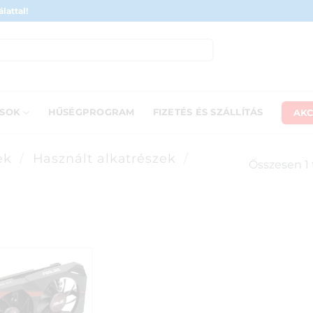
lattal!
AKC
ÁSOK
HŰSÉGPROGRAM
FIZETÉS ÉS SZÁLLÍTÁS
ek
/
Használt alkatrészek
/
Összesen 1 