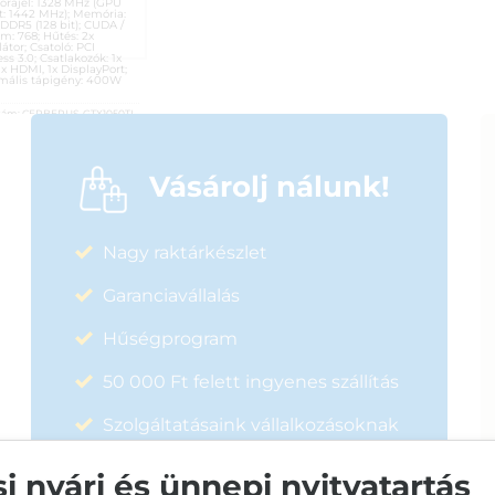
órajel: 1328 MHz (GPU
t: 1442 MHz); Memória:
DDR5 (128 bit); CUDA /
m: 768; Hűtés: 2x
látor; Csatoló: PCI
ss 3.0; Csatlakozók: 1x
1x HDMI, 1x DisplayPort;
mális tápigény: 400W
zám:
CERBERUS-GTX1050TI-
2)
ória:
Videokártyák
ó:
Asus
Vásárolj nálunk!
ciaidő:
12 hónap
0%
sító:
56389
Nagy raktárkészlet
00
Ft
Garanciavállalás
Hűségprogram
50 000 Ft felett ingyenes szállítás
Szolgáltatásaink vállalkozásoknak
 nyári és ünnepi nyitvatartás