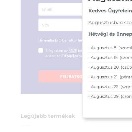
Kedves Ügyfelein
Augusztusban szom
Hétvégi és ünnepi
Hírlevelünkről bármikor leiratkozhatsz.
• Augusztus 8. (szomb
Elfogadom az
ÁSZF
-ben található
adatkezelési tájékoztatót.
• Augusztus 15. (szom
• Augusztus 20. (csüt
FELIRATKOZOM
• Augusztus 21. (pénte
• Augusztus 22. (szom
• Augusztus 29. (szo
Legújabb termékek