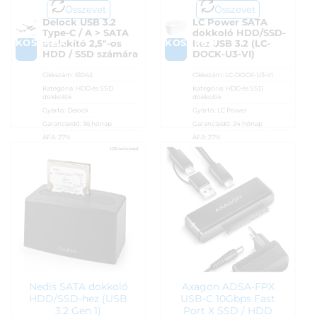
Összevet
Összevet
Delock USB 3.2
LC Power SATA
Type-C / A > SATA
dokkoló HDD/SSD-
KOSÁRBA
KOSÁRBA
átalakító 2,5″-os
hez USB 3.2 (LC-
HDD / SSD számára
DOCK-U3-VI)
Cikkszám:
61042
Cikkszám:
LC-DOCK-U3-VI
Kategória:
HDD és SSD
Kategória:
HDD és SSD
dokkolók
dokkolók
Gyártó:
Delock
Gyártó:
LC Power
Garanciaidő:
36 hónap
Garanciaidő:
24 hónap
ÁFA:
27%
ÁFA:
27%
Azonosító:
46354
Azonosító:
47675
9 990
Ft
10 990
Ft
Nedis SATA dokkoló
Axagon ADSA-FPX
HDD/SSD-hez (USB
USB-C 10Gbps Fast
3.2 Gen 1)
Port X SSD / HDD