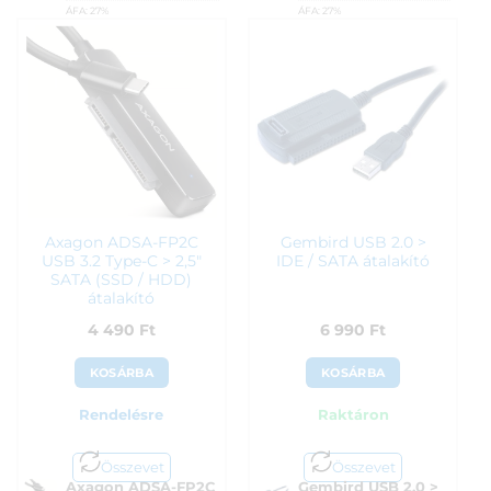
ÁFA:
27%
ÁFA:
27%
Azonosító:
35741
Azonosító:
46937
4 390
Ft
4 390
Ft
Axagon ADSA-FP2C
Gembird USB 2.0 >
USB 3.2 Type-C > 2,5″
IDE / SATA átalakító
SATA (SSD / HDD)
átalakító
4 490
Ft
6 990
Ft
KOSÁRBA
KOSÁRBA
Rendelésre
Raktáron
Összevet
Összevet
Axagon ADSA-FP2C
Gembird USB 2.0 >