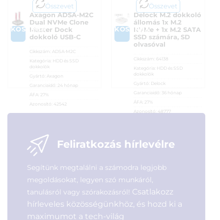
Összevet
Összevet
Axagon ADSA-M2C
Delock M.2 dokkoló
Dual NVMe Clone
állomás 1x M.2
KOSÁRBA
KOSÁRBA
Master Dock
NVMe + 1x M.2 SATA
dokkoló USB-C
SSD számára, SD
olvasóval
Cikkszám:
ADSA-M2C
Cikkszám:
64138
Kategória:
HDD és SSD
dokkolók
Kategória:
HDD és SSD
dokkolók
Gyártó:
Axagon
Gyártó:
Delock
Garanciaidő:
24 hónap
Garanciaidő:
36 hónap
ÁFA:
27%
ÁFA:
27%
Azonosító:
42542
Azonosító:
48777
36 990
Ft
76 500
Ft
Feliratkozás hírlevélre
Segítünk megtalálni a számodra legjobb
megoldásokat, legyen szó munkáról,
Csatlakozz
tanulásról vagy szórakozásról!
hírleveles közösségünkhöz, és hozd ki a
maximumot a tech-világ