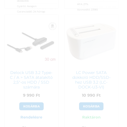
dokkolók
ÁFA:
27%
Gyártó:
Axagon
Azonosító:
23185
Garanciaidő:
24 hónap
ÁFA:
27%
9 990
Ft
Azonosító:
51133
8 990
Ft
Delock USB 3.2 Type-
LC Power SATA
C / A > SATA átalakító
dokkoló HDD/SSD-
2,5″-os HDD / SSD
hez USB 3.2 (LC-
számára
DOCK-U3-VI)
9 990
Ft
10 990
Ft
KOSÁRBA
KOSÁRBA
Rendelésre
Raktáron