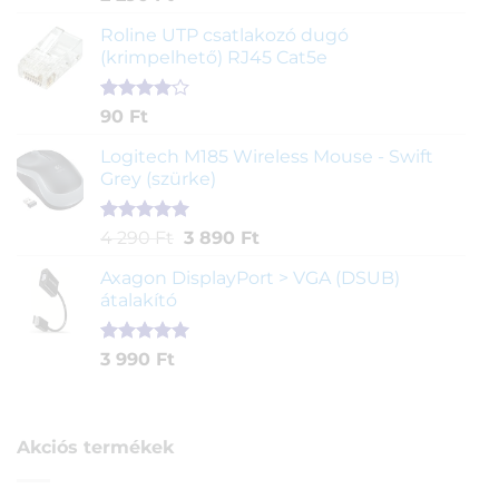
5.00
az 5-
ből,
Roline UTP csatlakozó dugó
értékelés
(krimpelhető) RJ45 Cat5e
alapján
Értékelés
2
90
Ft
4.00
az
5-ből,
Logitech M185 Wireless Mouse - Swift
értékelés
Grey (szürke)
alapján
Értékelés
1
Original
Current
4 290
Ft
3 890
Ft
5.00
az 5-
price
price
ből,
Axagon DisplayPort > VGA (DSUB)
was:
is:
értékelés
átalakító
4
3
alapján
290 Ft.
890 Ft.
Értékelés
1
3 990
Ft
5.00
az 5-
ből,
értékelés
alapján
Akciós termékek