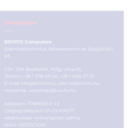
29
22
990 Ft.
990 Ft.
IMPRESSZUM
BOVITO Computers
Számítástechnikai, Kereskedelmi és Szolgáltató
Kft.
Cím: 1214 Budapest, Völgy utca 45.
Telefon:
+36 1 278-09-54
,
+36 1 445-27-72
E-mail:
info@bovito.hu
,
szerviz@bovito.hu
Webshop:
webshop@bovito.hu
Adószám: 11786630-2-43
Cégjegyzékszám: 01-09-676717
Adatkezelés nyilvántartási száma:
NAIH-100722/2016.