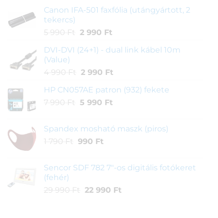
Canon IFA-501 faxfólia (utángyártott, 2
tekercs)
Original
Current
5 990
Ft
2 990
Ft
price
price
DVI-DVI (24+1) - dual link kábel 10m
was:
is:
(Value)
5
2
Original
Current
4 990
Ft
2 990
Ft
990 Ft.
990 Ft.
price
price
HP CN057AE patron (932) fekete
was:
is:
Original
Current
7 990
Ft
5 990
4
Ft
2
price
price
990 Ft.
990 Ft.
was:
is:
Spandex mosható maszk (piros)
7
5
Original
Current
1 790
Ft
990
Ft
990 Ft.
990 Ft.
price
price
was:
is:
Sencor SDF 782 7"-os digitális fotókeret
1
990 Ft.
(fehér)
790 Ft.
Original
Current
29 990
Ft
22 990
Ft
price
price
was:
is: