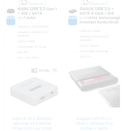
Összevet
Összevet
Nedis USB 3.2 Gen 1
Delock USB 3.0 >
> IDE / SATA
SATA 6 Gb/s / IDE
KOSÁRBA
KOSÁRBA
átalakító
átalakító biztonsági
mentési funkcióval
Cikkszám:
HDADIS110BK
Cikkszám:
61486
Kategória:
HDD és SSD
dokkolók
Kategória:
HDD és SSD
dokkolók
Gyártó:
Nedis
Gyártó:
Delock
Garanciaidő:
24 hónap
Garanciaidő:
36 hónap
ÁFA:
27%
ÁFA:
27%
Azonosító:
51534
Azonosító:
27189
12 790
Ft
17 390
Ft
Delock M.2 dokkoló
Axagon ADSA-CC
állomás M.2 NVMe
USB-C 10Gbps M.2
PCIe SSD-hez (USB
NVMe + SATA