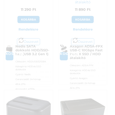
átalakító
11 290
Ft
11 890
Ft
KOSÁRBA
KOSÁRBA
Rendelésre
Rendelésre
Összevet
Összevet
Nedis SATA
Axagon ADSA-FPX
dokkoló HDD/SSD-
USB-C 10Gbps Fast
KOSÁRBA
KOSÁRBA
hez (USB 3.2 Gen 1)
Port X SSD / HDD
átalakító
Cikkszám:
HDDUSB3210BK
Cikkszám:
ADSA-FPX
Kategória:
HDD és SSD
dokkolók
Kategória:
HDD és SSD
dokkolók
Gyártó:
Nedis
Gyártó:
Axagon
Garanciaidő:
24 hónap
Garanciaidő:
24 hónap
ÁFA:
27%
ÁFA:
27%
Azonosító:
47974
Azonosító:
52109
11 290
Ft
11 890
Ft