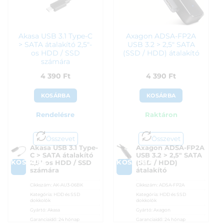
Akasa USB 3.1 Type-C
Axagon ADSA-FP2A
> SATA átalakító 2,5″-
USB 3.2 > 2,5″ SATA
os HDD / SSD
(SSD / HDD) átalakító
számára
4 390
Ft
4 390
Ft
KOSÁRBA
KOSÁRBA
Rendelésre
Raktáron
Összevet
Összevet
Akasa USB 3.1 Type-
Axagon ADSA-FP2A
C > SATA átalakító
USB 3.2 > 2,5″ SATA
KOSÁRBA
KOSÁRBA
2,5″-os HDD / SSD
(SSD / HDD)
számára
átalakító
Cikkszám:
AK-AU3-06BK
Cikkszám:
ADSA-FP2A
Kategória:
HDD és SSD
Kategória:
HDD és SSD
dokkolók
dokkolók
Gyártó:
Akasa
Gyártó:
Axagon
Garanciaidő:
24 hónap
Garanciaidő:
24 hónap