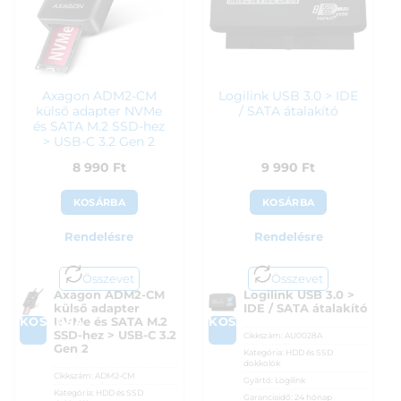
Axagon ADM2-CM
Logilink USB 3.0 > IDE
külső adapter NVMe
/ SATA átalakító
és SATA M.2 SSD-hez
> USB-C 3.2 Gen 2
8 990
Ft
9 990
Ft
KOSÁRBA
KOSÁRBA
Rendelésre
Rendelésre
Összevet
Összevet
Axagon ADM2-CM
Logilink USB 3.0 >
külső adapter
IDE / SATA átalakító
KOSÁRBA
KOSÁRBA
NVMe és SATA M.2
SSD-hez > USB-C 3.2
Cikkszám:
AU0028A
Gen 2
Kategória:
HDD és SSD
dokkolók
Cikkszám:
ADM2-CM
Gyártó:
Logilink
Kategória:
HDD és SSD
Garanciaidő:
24 hónap