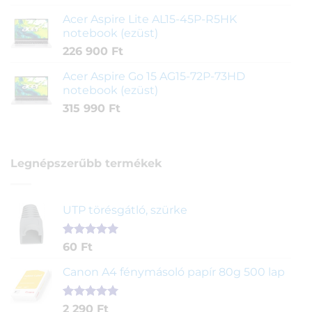
Acer Aspire Lite AL15-45P-R5HK
notebook (ezüst)
226 900
Ft
Acer Aspire Go 15 AG15-72P-73HD
notebook (ezüst)
315 990
Ft
Legnépszerűbb termékek
UTP törésgátló, szürke
Értékelés
1
60
Ft
5.00
az 5-
ből,
Canon A4 fénymásoló papír 80g 500 lap
értékelés
alapján
Értékelés
2
2 290
Ft