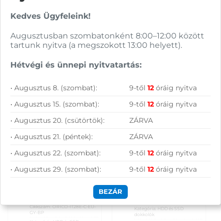
Kedves Ügyfeleink!
Augusztusban szombatonként 8:00–12:00 között
tartunk nyitva (a megszokott 13:00 helyett).
Orico IT28E M.2
DeLock Dual SATA
SSD/HDD dokkoló,
dokkoló HDD/SSD-
Hétvégi és ünnepi nyitvatartás:
M.2 NVMe + 2,5″/3,5″
hez klónozási
HDD-hez, USB-A/C,
funkcióval USB 3.0
klón funkció
• Augusztus 8. (szombat):
9-től
12
óráig nyitva
24 990
Ft
35 590
Ft
• Augusztus 15. (szombat):
9-től
12
óráig nyitva
KOSÁRBA
KOSÁRBA
• Augusztus 20. (csütörtök):
ZÁRVA
Rendelésre
Rendelésre
• Augusztus 21. (péntek):
ZÁRVA
• Augusztus 22. (szombat):
9-től
12
óráig nyitva
Összevet
Összevet
Orico IT28E M.2
DeLock Dual SATA
• Augusztus 29. (szombat):
9-től
12
óráig nyitva
SSD/HDD dokkoló,
dokkoló HDD/SSD-
KOSÁRBA
KOSÁRBA
M.2 NVMe + 2,5″/3,5″
hez klónozási
HDD-hez, USB-A/C,
funkcióval USB 3.0
BEZÁR
klón funkció
Cikkszám:
62661
Cikkszám:
ORICO-IT28E-C-EU-
Kategória:
HDD és SSD
GY-BP
dokkolók