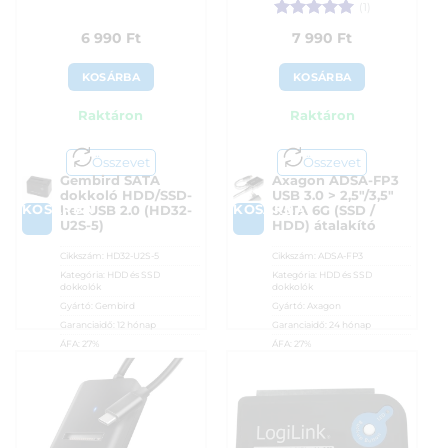
(1)
Értékelés:
5
6 990
Ft
7 990
Ft
/ 5
KOSÁRBA
KOSÁRBA
Raktáron
Raktáron
Összevet
Összevet
Gembird SATA
Axagon ADSA-FP3
dokkoló HDD/SSD-
USB 3.0 > 2,5″/3,5″
KOSÁRBA
KOSÁRBA
hez USB 2.0 (HD32-
SATA 6G (SSD /
U2S-5)
HDD) átalakító
Cikkszám:
HD32-U2S-5
Cikkszám:
ADSA-FP3
Kategória:
HDD és SSD
Kategória:
HDD és SSD
dokkolók
dokkolók
Gyártó:
Gembird
Gyártó:
Axagon
Garanciaidő:
12 hónap
Garanciaidő:
24 hónap
ÁFA:
27%
ÁFA:
27%
Azonosító:
55838
Azonosító:
52772
6 990
Ft
7 990
Ft