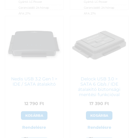
Gyártó:
LC Power
Gyártó:
LC Power
Garanciaidő:
24 hónap
Garanciaidő:
24 hónap
ÁFA:
27%
ÁFA:
27%
Azonosító:
27648
Azonosító:
42962
11 990
Ft
12 590
Ft
Nedis USB 3.2 Gen 1 >
Delock USB 3.0 >
IDE / SATA átalakító
SATA 6 Gb/s / IDE
átalakító biztonsági
mentési funkcióval
12 790
Ft
17 390
Ft
KOSÁRBA
KOSÁRBA
Rendelésre
Rendelésre