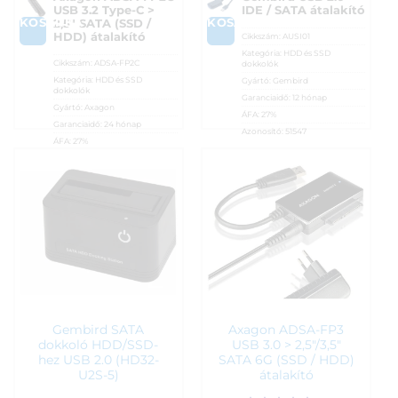
USB 3.2 Type-C >
IDE / SATA átalakító
KOSÁRBA
KOSÁRBA
2,5″ SATA (SSD /
HDD) átalakító
Cikkszám:
AUSI01
Kategória:
HDD és SSD
Cikkszám:
ADSA-FP2C
dokkolók
Kategória:
HDD és SSD
Gyártó:
Gembird
dokkolók
Garanciaidő:
12 hónap
Gyártó:
Axagon
ÁFA:
27%
Garanciaidő:
24 hónap
Azonosító:
51547
ÁFA:
27%
6 990
Ft
Azonosító:
46936
4 490
Ft
Gembird SATA
Axagon ADSA-FP3
dokkoló HDD/SSD-
USB 3.0 > 2,5″/3,5″
hez USB 2.0 (HD32-
SATA 6G (SSD / HDD)
U2S-5)
átalakító