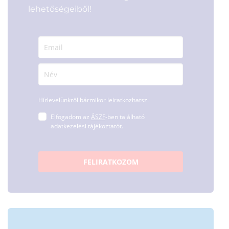
lehetőségeiből!
Hírlevelünkről bármikor leiratkozhatsz.
Elfogadom az
ÁSZF
-ben található
adatkezelési tájékoztatót.
FELIRATKOZOM