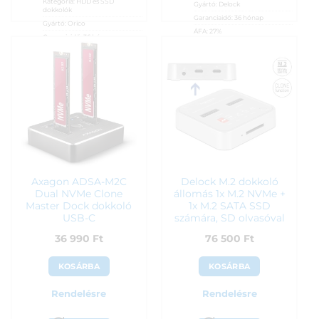
Kategória:
HDD és SSD
Gyártó:
Delock
dokkolók
Garanciaidő:
36 hónap
Gyártó:
Orico
ÁFA:
27%
Garanciaidő:
36 hónap
Azonosító:
26149
ÁFA:
27%
Azonosító:
56123
35 590
Ft
24 990
Ft
Axagon ADSA-M2C
Delock M.2 dokkoló
Dual NVMe Clone
állomás 1x M.2 NVMe +
Master Dock dokkoló
1x M.2 SATA SSD
USB-C
számára, SD olvasóval
36 990
Ft
76 500
Ft
KOSÁRBA
KOSÁRBA
Rendelésre
Rendelésre