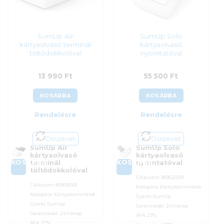
SumUp Air
SumUp Solo
kártyaolvasó terminál
kártyaolvasó
töltődokkolóval
nyomtatóval
13 990
Ft
55 500
Ft
KOSÁRBA
KOSÁRBA
Rendelésre
Rendelésre
Összevet
Összevet
SumUp Air
SumUp Solo
kártyaolvasó
kártyaolvasó
KOSÁRBA
KOSÁRBA
terminál
nyomtatóval
töltődokkolóval
Cikkszám:
800620201
Cikkszám:
800606501
Kategória:
Kártyaterminálok
Kategória:
Kártyaterminálok
Gyártó:
SumUp
Gyártó:
SumUp
Garanciaidő:
24 hónap
Garanciaidő:
24 hónap
ÁFA:
27%
ÁFA:
27%