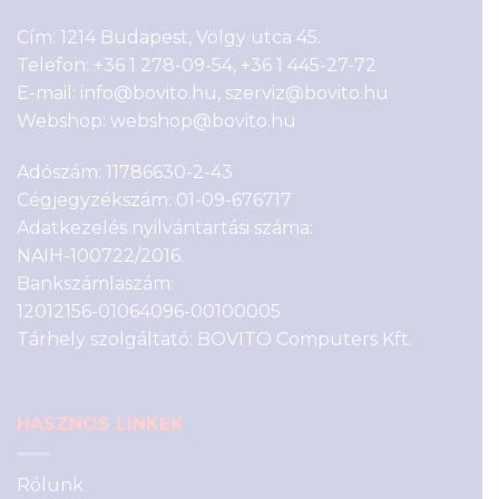
Cím: 1214 Budapest, Völgy utca 45.
Telefon:
+36 1 278-09-54
,
+36 1 445-27-72
E-mail:
info@bovito.hu
,
szerviz@bovito.hu
Webshop:
webshop@bovito.hu
Adószám: 11786630-2-43
Cégjegyzékszám: 01-09-676717
Adatkezelés nyilvántartási száma:
NAIH-100722/2016.
Bankszámlaszám:
12012156-01064096-00100005
Tárhely szolgáltató: BOVITO Computers Kft.
HASZNOS LINKEK
Rólunk