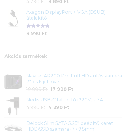
Értékelés
1
Original
Current
4 290
Ft
3 890
Ft
5.00
az 5-
price
price
ből,
Axagon DisplayPort > VGA (DSUB)
was:
is:
értékelés
átalakító
4
3
alapján
290 Ft.
890 Ft.
Értékelés
1
3 990
Ft
5.00
az 5-
ből,
értékelés
alapján
Akciós termékek
Navitel AR200 Pro Full HD autós kamera
2"-os kijelzővel
Original
Current
19 900
Ft
17 990
Ft
price
price
Nedis USB-C fali töltő (220V) - 3A
was:
is:
Original
Current
4 990
Ft
4 290
19
Ft
17
price
price
900 Ft.
990 Ft.
was:
is:
Delock Slim SATA 5.25" beépítő keret
4
4
HDD/SSD számára (7 / 9,5mm)