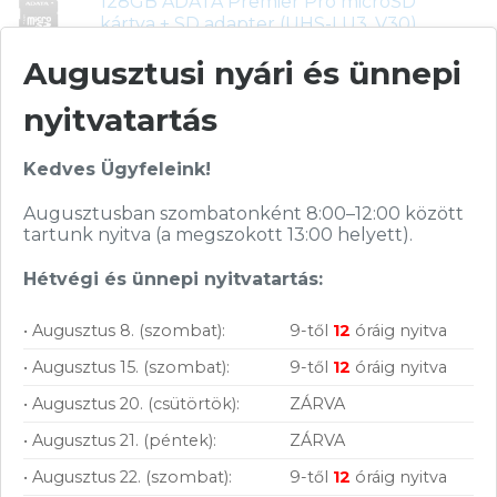
128GB ADATA Premier Pro microSD
kártya + SD adapter (UHS-I U3, V30)
20 590
Ft
Augusztusi nyári és ünnepi
Xiaomi Redmi Buds 8 Active Bluetooth
nyitvatartás
fülhallgató (kék)
6 690
Ft
Kedves Ügyfeleink!
Xiaomi Redmi Buds 8 Active Bluetooth
fülhallgató (fekete)
Augusztusban szombatonként 8:00–12:00 között
6 690
Ft
tartunk nyitva (a megszokott 13:00 helyett).
The G-Lab Korp Platinum vezeték
Hétvégi és ünnepi nyitvatartás:
nélküli (2,4 GHz + Bluetooth) Gaming
Headset (fekete)
• Augusztus 8. (szombat):
9-től
12
óráig nyitva
15 890
Ft
• Augusztus 15. (szombat):
9-től
12
óráig nyitva
Samsung MLT-D116L toner
• Augusztus 20. (csütörtök):
ZÁRVA
(utángyártott) - Whitebox
3 390
Ft
• Augusztus 21. (péntek):
ZÁRVA
• Augusztus 22. (szombat):
9-től
12
óráig nyitva