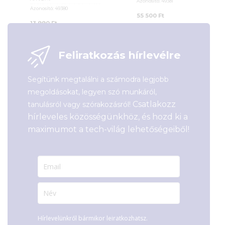
Azonosító:
49381
Azonosító:
49380
55 500
Ft
13 990
Ft
Feliratkozás hírlevélre
Segítünk megtalálni a számodra legjobb
megoldásokat, legyen szó munkáról,
Csatlakozz
tanulásról vagy szórakozásról!
hírleveles közösségünkhöz, és hozd ki a
maximumot a tech-világ lehetőségeiből!
Hírlevelünkről bármikor leiratkozhatsz.