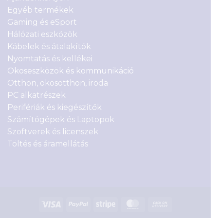
Egyéb termékek
Gaming és eSport
Hálózati eszközök
Kábelek és átalakítók
Nyomtatás és kellékei
Okoseszközök és kommunikáció
Otthon, okosotthon, iroda
PC alkatrészek
Perifériák és kiegészítők
Számítógépek és Laptopok
Szoftverek és licenszek
Töltés és áramellátás
Visa
PayPal
Stripe
MasterCard
Cash
On