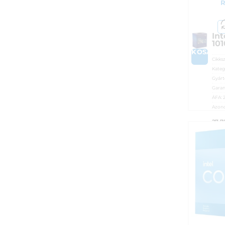
R
Int
10
KOSÁRB
Cikks
Kateg
Gyárt
Garan
ÁFA:
Azono
27 