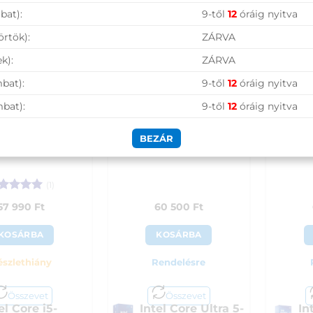
bat):
9-től
12
óráig nyitva
örtök):
ZÁRVA
k):
ZÁRVA
bat):
9-től
12
óráig nyitva
mbat):
9-től
12
óráig nyitva
 Core i5-12400F
Intel Core Ultra 5-225F
Inte
BEZÁR
rocesszor
processzor
(1)
tékelés:
5
57 990
Ft
60 500
Ft
5
KOSÁRBA
KOSÁRBA
észlethiány
Rendelésre
Összevet
Összevet
el Core i5-
Intel Core Ultra 5-
In