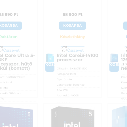
65 990
Ft
68 900
Ft
KOSÁRBA
KOSÁRBA
Raktáron
Készlethiány
Összevet
Összevet
el Core Ultra 5-
Intel Corei3-14100
In
5KF
processzor
12
ocesszor, hűtő
pr
A
KOSÁRBA
KOSÁRB
kül (bontott)
né
Cikkszám:
BX8071514100
Kategória:
Intel
zám:
BX80768245KF
Cikk
Gyártó:
Intel
ória:
Intel
Kate
Garanciaidő:
36 hónap
ó:
Intel
Gyár
ÁFA:
27%
ciaidő:
36 hónap
Gara
Azonosító:
49005
27%
ÁFA
68 900
Ft
sító:
51842
Azon
990
Ft
69 