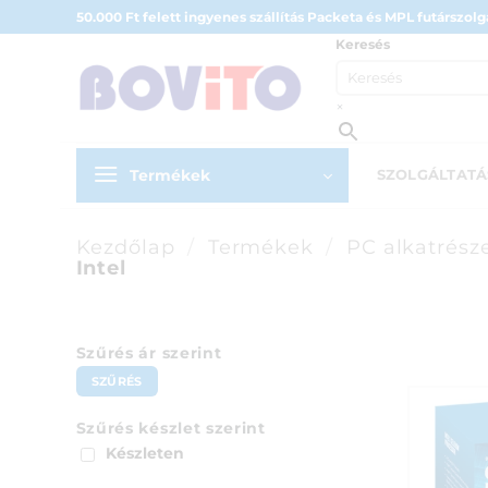
Skip
50.000 Ft felett ingyenes szállítás Packeta és MPL futárszolgá
to
Keresés
content
×
Termékek
SZOLGÁLTAT
Kezdőlap
/
Termékek
/
PC alkatrész
Intel
Szűrés ár szerint
Min
Max
SZŰRÉS
ár
ár
Szűrés készlet szerint
Készleten