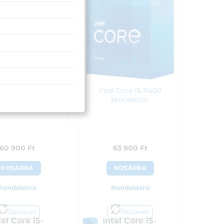
l Core i5-10400
Intel Core i5-11400
processzor
processzor
60 900
Ft
63 900
Ft
KOSÁRBA
KOSÁRBA
Rendelésre
Rendelésre
Összevet
Összevet
tel Core i5-
Intel Core i5-