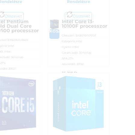
Rendelésre
Rendelésre
Összevet
Összevet
tel Pentium
Intel Core i3-
ld Dual Core
10100F processzor
600 processzor
KOSÁRBA
A
Cikkszám:
BX8070110100F
szám:
BX80701G6600
Kategória:
Intel
gória:
Intel
Gyártó:
Intel
tó:
Intel
Garanciaidő:
36 hónap
nciaidő:
36 hónap
ÁFA:
27%
:
27%
Azonosító:
39192
osító:
39021
35 290
Ft
990
Ft