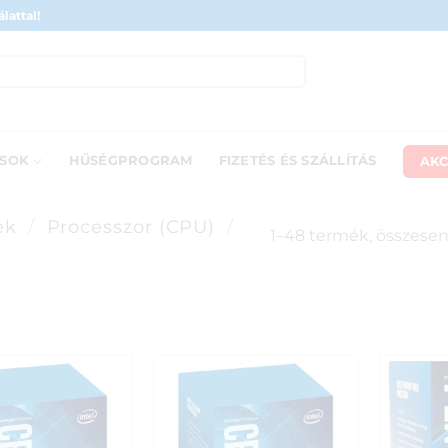
lattal!
AKC
ÁSOK
HŰSÉGPROGRAM
FIZETÉS ÉS SZÁLLÍTÁS
ek
/
Processzor (CPU)
/
1–48 termék, összesen