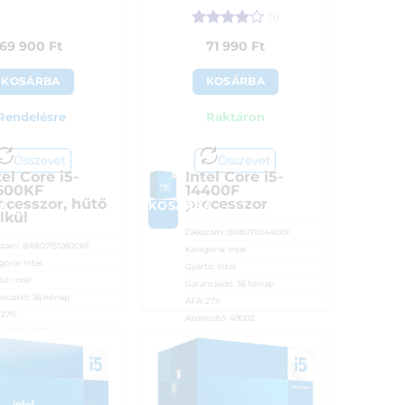
(1)
Értékelés:
69 900
Ft
71 990
Ft
4
/ 5
KOSÁRBA
KOSÁRBA
Rendelésre
Raktáron
Összevet
Összevet
tel Core i5-
Intel Core i5-
600KF
14400F
ocesszor, hűtő
processzor
A
KOSÁRBA
lkül
Cikkszám:
BX8071514400F
szám:
BX8071512600KF
Kategória:
Intel
gória:
Intel
Gyártó:
Intel
tó:
Intel
Garanciaidő:
36 hónap
nciaidő:
36 hónap
ÁFA:
27%
:
27%
Azonosító:
49002
osító:
42183
71 990
Ft
900
Ft