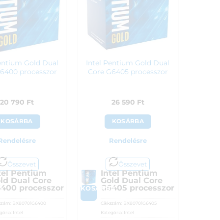
Pentium Gold Dual
Intel Pentium Gold Dual
6400 processzor
Core G6405 processzor
20 790
Ft
26 590
Ft
KOSÁRBA
KOSÁRBA
Rendelésre
Rendelésre
Összevet
Összevet
tel Pentium
Intel Pentium
ld Dual Core
Gold Dual Core
400 processzor
G6405 processzor
KOSÁRBA
A
szám:
BX80701G6400
Cikkszám:
BX80701G6405
gória:
Intel
Kategória:
Intel