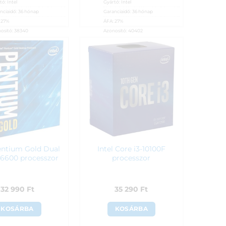
tó:
Intel
Gyártó:
Intel
nciaidő:
36 hónap
Garanciaidő:
36 hónap
:
27%
ÁFA:
27%
osító:
38340
Azonosító:
40402
790
Ft
26 590
Ft
Pentium Gold Dual
Intel Core i3-10100F
6600 processzor
processzor
32 990
Ft
35 290
Ft
KOSÁRBA
KOSÁRBA