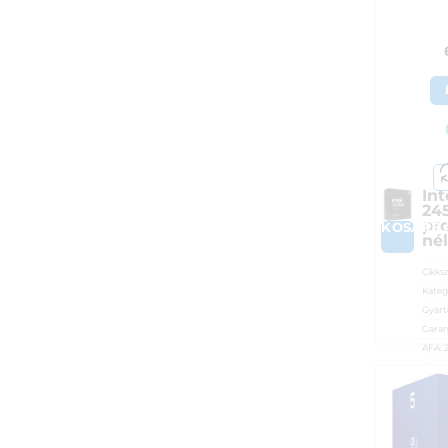
Int
24
pr
KOSÁRB
nél
Cikks
Kateg
Gyárt
Garan
ÁFA:
Azono
65 