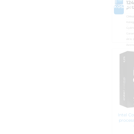
12
pr
KOSÁRB
Cikks
Kateg
Gyárt
Garan
ÁFA:
Azono
57 
Intel C
process