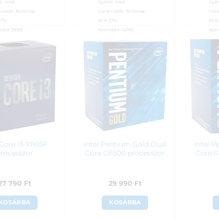
ó:
Intel
Gyártó:
Intel
Gyár
ciaidő:
36 hónap
Garanciaidő:
36 hónap
Gara
27%
ÁFA:
27%
ÁFA
sító:
38165
Azonosító:
42163
Azon
90
Ft
9 690
Ft
20 
 Core i3-10105F
Intel Pentium Gold Dual
Intel 
rocesszor
Core G6500 processzor
Core G
27 790
Ft
29 990
Ft
KOSÁRBA
KOSÁRBA