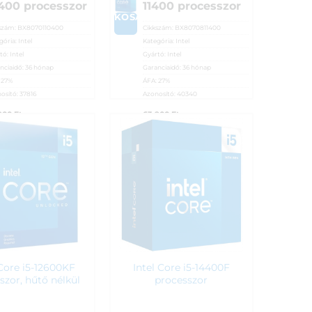
400 processzor
11400 processzor
A
KOSÁRBA
szám:
BX8070110400
Cikkszám:
BX8070811400
gória:
Intel
Kategória:
Intel
tó:
Intel
Gyártó:
Intel
nciaidő:
36 hónap
Garanciaidő:
36 hónap
:
27%
ÁFA:
27%
osító:
37816
Azonosító:
40340
900
Ft
63 900
Ft
 Core i5-12600KF
Intel Core i5-14400F
szor, hűtő nélkül
processzor