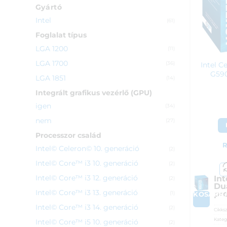
Gyártó
Intel
(61)
Foglalat típus
LGA 1200
(11)
LGA 1700
Intel C
(36)
G590
LGA 1851
(14)
Integrált grafikus vezérlő (GPU)
igen
(34)
nem
(27)
Processzor család
R
Intel© Celeron© 10. generáció
(2)
Intel© Core™ i3 10. generáció
(2)
Intel© Core™ i3 12. generáció
Int
(2)
Du
Intel© Core™ i3 13. generáció
pr
(1)
KOSÁRB
Intel© Core™ i3 14. generáció
(2)
Cikks
Kateg
Intel© Core™ i5 10. generáció
(2)