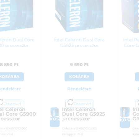
eleron Dual Core
Intel Celeron Dual Core
Intel 
0 processzor
G5925 processzor
Core G
8 890
Ft
9 690
Ft
KOSÁRBA
KOSÁRBA
endelésre
Rendelésre
Összevet
Összevet
el Celeron
Intel Celeron
In
al Core G5900
Dual Core G5925
Go
ocesszor
processzor
G6
A
KOSÁRBA
KOSÁRB
zám:
BX80701G5900
Cikkszám:
BX80701G5925
Cikk
ória:
Intel
Kategória:
Intel
Kate