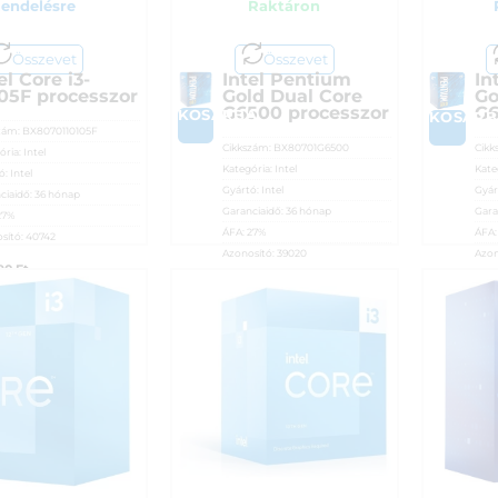
endelésre
Raktáron
Összevet
Összevet
el Core i3-
Intel Pentium
In
105F processzor
Gold Dual Core
Go
G6500 processzor
G6
A
KOSÁRBA
KOSÁRB
zám:
BX8070110105F
Cikkszám:
BX80701G6500
Cikk
ória:
Intel
Kategória:
Intel
Kate
ó:
Intel
Gyártó:
Intel
Gyár
ciaidő:
36 hónap
Garanciaidő:
36 hónap
Gara
27%
ÁFA:
27%
ÁFA
sító:
40742
Azonosító:
39020
Azon
790
Ft
29 990
Ft
32 