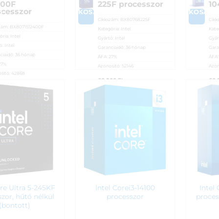
400F
225F processzor
10
ocesszor
A
KOSÁRBA
KOSÁRB
Cikkszám:
BX80768225F
Cikk
zám:
BX8071512400F
Kategória:
Intel
Kate
ória:
Intel
Gyártó:
Intel
Gyár
ó:
Intel
Garanciaidő:
36 hónap
Gara
ciaidő:
36 hónap
ÁFA:
27%
ÁFA
27%
Azonosító:
52146
Azon
sító:
42868
60 500
Ft
60 
990
Ft
ore Ultra 5-245KF
Intel Corei3-14100
Intel
zor, hűtő nélkül
processzor
proces
(bontott)