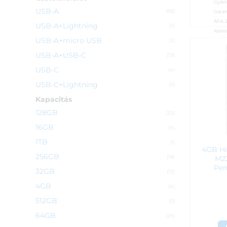
Gyárt
USB-A
(66)
Garan
ÁFA:
USB-A+Lightning
(3)
Azono
USB-A+micro USB
(3)
2 6
USB-A+USB-C
(19)
USB-C
(4)
USB-C+Lightning
(3)
Kapacitás
128GB
(22)
16GB
(4)
1TB
(1)
4GB Hi
256GB
M2
(18)
Pen
32GB
(12)
4GB
(4)
512GB
(5)
64GB
(26)