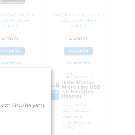
ntenso Basic Line
16GB Intenso Micro-Line
 2.0 Pendrive
USB 2.0 Pendrive
(fekete)
(fekete)
4 150
Ft
4 490
Ft
KOSÁRBA
KOSÁRBA
Rendelésre
Rendelésre
Összevet
Összevet
GB Intenso
16GB Intenso
sic Line USB
Micro-Line USB
0 Pendrive
2.0 Pendrive
A
KOSÁRBA
ekete)
(fekete)
tt 13:00 helyett).
szám:
3503470
Cikkszám:
3500470
gória:
Pendrive-ok
Kategória:
Pendrive-ok
tó:
Intenso
Gyártó:
Intenso
nciaidő:
24 hónap
Garanciaidő:
12 hónap
:
27%
ÁFA:
27%
osító:
55481
Azonosító:
56272