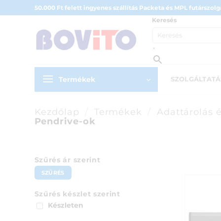
Skip
50.000 Ft felett ingyenes szállítás Packeta és MPL futárszolgá
to
Keresés
content
×
Termékek
SZOLGÁLTAT
Kezdőlap
/
Termékek
/
Adattárolás 
Pendrive-ok
Szűrés ár szerint
Min
Max
SZŰRÉS
ár
ár
Szűrés készlet szerint
Készleten