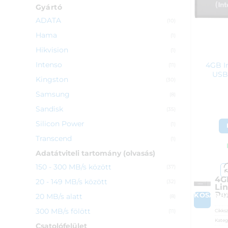
Gyártó
ADATA
(10)
Hama
(1)
Hikvision
(1)
Intenso
4GB I
(11)
USB 
Kingston
(30)
Samsung
(8)
Sandisk
(35)
Silicon Power
(1)
Transcend
(1)
Adatátviteli tartomány (olvasás)
150 - 300 MB/s között
(37)
4G
20 - 149 MB/s között
(32)
Li
Pe
KOSÁRB
20 MB/s alatt
(8)
300 MB/s fölött
Cikks
(11)
Kateg
Csatolófelület