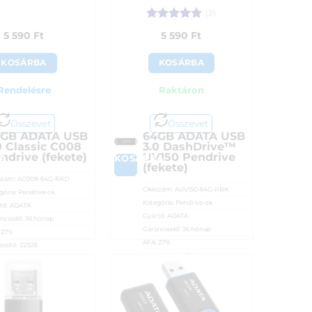
(2)
Értékelés:
5
5 590
Ft
5 590
Ft
/ 5
KOSÁRBA
KOSÁRBA
Rendelésre
Raktáron
Összevet
Összevet
GB ADATA USB
64GB ADATA USB
0 Classic C008
3.0 DashDrive™
ndrive (fekete)
UV150 Pendrive
A
KOSÁRBA
(fekete)
szám:
AC008-64G-RKD
Cikkszám:
AUV150-64G-RBK
gória:
Pendrive-ok
Kategória:
Pendrive-ok
tó:
ADATA
Gyártó:
ADATA
nciaidő:
36 hónap
Garanciaidő:
36 hónap
:
27%
ÁFA:
27%
osító:
22928
Azonosító:
44319
90
Ft
5 590
Ft