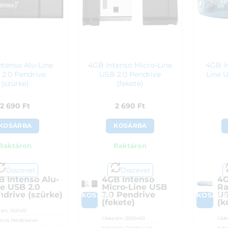
ntenso Alu-Line
4GB Intenso Micro-Line
4GB I
2.0 Pendrive
USB 2.0 Pendrive
Line 
(szürke)
(fekete)
2 690
Ft
2 690
Ft
KOSÁRBA
KOSÁRBA
Raktáron
Raktáron
Összevet
Összevet
B Intenso Alu-
4GB Intenso
4G
ne USB 2.0
Micro-Line USB
Ra
ndrive (szürke)
2.0 Pendrive
US
A
KOSÁRBA
KOSÁRB
(fekete)
(k
zám:
3521451
Cikkszám:
3500450
Cikk
ória:
Pendrive-ok
Kategória:
Pendrive-ok
Kate