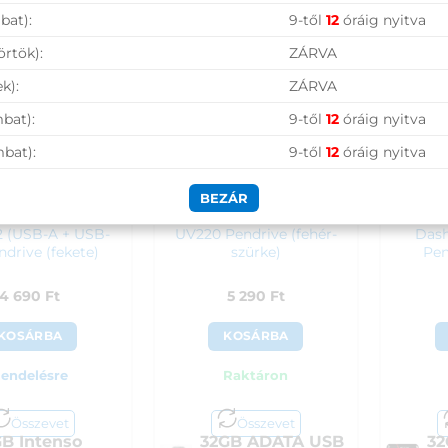
90
Ft
3 990
Ft
bat):
9-től
12
óráig nyitva
4 1
örtök):
ZÁRVA
k):
ZÁRVA
bat):
9-től
12
óráig nyitva
mbat):
9-től
12
óráig nyitva
BEZÁR
tenso Twist-Line
32GB ADATA USB 2.0
32GB
2 (USB-A + USB-
UV220 Pendrive (fehér-
Das
ndrive (fekete)
szürke)
Pen
4 690
Ft
5 290
Ft
KOSÁRBA
KOSÁRBA
endelésre
Raktáron
Összevet
Összevet
GB Intenso
32GB ADATA USB
32