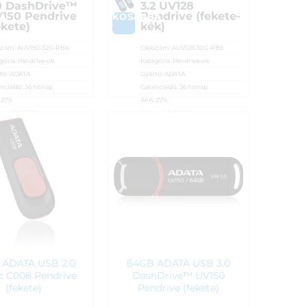
0 DashDrive™
3.2 UV128
150 Pendrive
Pendrive (fekete-
A
KOSÁRBA
ekete)
kék)
szám:
AUV150-32G-RBK
Cikkszám:
AUV128-32G-RBE
gória:
Pendrive-ok
Kategória:
Pendrive-ok
tó:
ADATA
Gyártó:
ADATA
nciaidő:
36 hónap
Garanciaidő:
36 hónap
:
27%
ÁFA:
27%
osító:
27661
Azonosító:
38928
90
Ft
5 390
Ft
 ADATA USB 2.0
64GB ADATA USB 3.0
ic C008 Pendrive
DashDrive™ UV150
(fekete)
Pendrive (fekete)