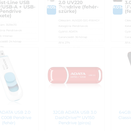
ist-Line USB
2.0 UV220
3.
 (USB-A + USB-
Pendrive (fehér-
UV
A
KOSÁRBA
KOSÁRB
 Pendrive
szürke)
(f
kete)
Cikkszám:
AUV220-32G-RWHGY
Cikk
zám:
3539470
Kategória:
Pendrive-ok
Kate
ória:
Pendrive-ok
Gyártó:
ADATA
Gyár
ó:
Intenso
Garanciaidő:
36 hónap
Gara
ciaidő:
24 hónap
ÁFA:
27%
ÁFA
27%
Azonosító:
51055
Azon
sító:
56351
5 290
Ft
5 3
90
Ft
ADATA USB 2.0
32GB ADATA USB 3.0
64GB
c C008 Pendrive
DashDrive™ UV150
Class
(fehér)
Pendrive (piros)