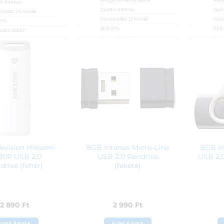
ó:
Intenso
Gyártó:
Intenso
Gyár
ciaidő:
24 hónap
Garanciaidő:
12 hónap
Gara
27%
ÁFA:
27%
ÁFA
sító:
50627
Azonosító:
51666
Azon
90
Ft
2 690
Ft
2 6
kvision Hiksemi
8GB Intenso Micro-Line
8GB In
20P USB 2.0
USB 2.0 Pendrive
USB 2.0
drive (fehér)
(fekete)
2 890
Ft
2 990
Ft