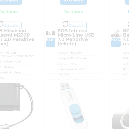
KOSÁRBA
KOSÁRBA
Raktáron
Raktáron
Összevet
Összevet
B Hikvision
8GB Intenso
8G
ksemi M220P
Micro-Line USB
Ba
B 2.0 Pendrive
2.0 Pendrive
2.
A
KOSÁRBA
KOSÁRB
hér)
(fekete)
(e
zám:
HS-USB-
Cikkszám:
3500460
Cikk
P(STD)/4G/NEWSEMI/WW
Kategória:
Pendrive-ok
Kate
ória:
Pendrive-ok
Gyártó:
Intenso
Gyár
ó:
Hikvision
Garanciaidő:
24 hónap
Gara
ciaidő:
60 hónap
ÁFA:
27%
ÁFA
27%
Azonosító:
52986
Azon
sító:
56130
2 990
Ft
3 1
90
Ft