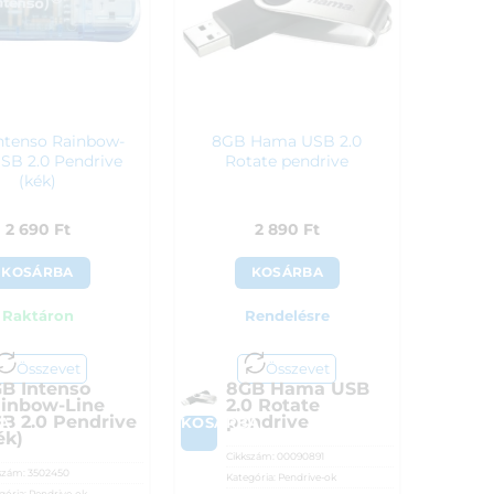
ntenso Rainbow-
8GB Hama USB 2.0
USB 2.0 Pendrive
Rotate pendrive
(kék)
2 690
Ft
2 890
Ft
KOSÁRBA
KOSÁRBA
Raktáron
Rendelésre
Összevet
Összevet
B Intenso
8GB Hama USB
inbow-Line
2.0 Rotate
B 2.0 Pendrive
pendrive
A
KOSÁRBA
ék)
Cikkszám:
00090891
szám:
3502450
Kategória:
Pendrive-ok
gória:
Pendrive-ok