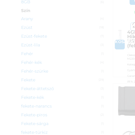
8GB
(6)
Szín
Arany
(4)
Ezüst
(18)
4G
Ezüst-fekete
Hi
(7)
US
KOSÁRB
Ezüst-lila
(fe
(3)
Fehér
(1)
Cikks
M220
Fehér-kék
(4)
Kateg
Fehér-szürke
Gyárt
(1)
Garan
Fekete
(29)
ÁFA:
Azono
Fekete-áttetsző
(3)
2 8
Fekete-kék
(1)
fekete-narancs
(1)
Fekete-piros
(2)
Fekete-sárga
(1)
fekete-türkiz
(1)