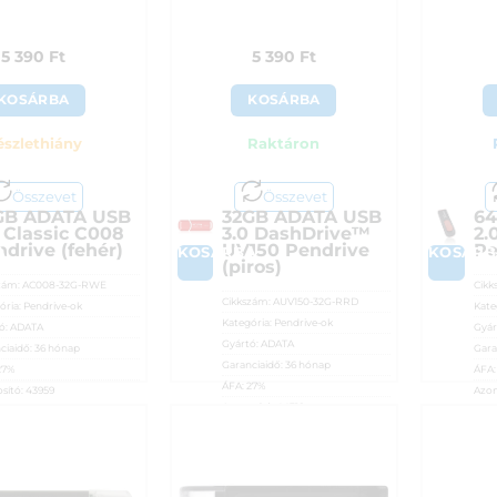
5 390
Ft
5 390
Ft
KOSÁRBA
KOSÁRBA
észlethiány
Raktáron
Összevet
Összevet
GB ADATA USB
32GB ADATA USB
64
 Classic C008
3.0 DashDrive™
2.
drive (fehér)
UV150 Pendrive
Pe
A
KOSÁRBA
KOSÁRB
(piros)
zám:
AC008-32G-RWE
Cikk
Cikkszám:
AUV150-32G-RRD
ória:
Pendrive-ok
Kate
Kategória:
Pendrive-ok
ó:
ADATA
Gyár
Gyártó:
ADATA
ciaidő:
36 hónap
Gara
Garanciaidő:
36 hónap
27%
ÁFA
ÁFA:
27%
sító:
43959
Azon
Azonosító:
44318
90
Ft
5 5
5 390
Ft