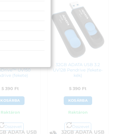
50
Ft
4 490
Ft
 ADATA USB 3.0
32GB ADATA USB 3.2
hDrive™ UV150
UV128 Pendrive (fekete-
drive (fekete)
kék)
5 390
Ft
5 390
Ft
KOSÁRBA
KOSÁRBA
Raktáron
Raktáron
Összevet
Összevet
GB ADATA USB
32GB ADATA USB