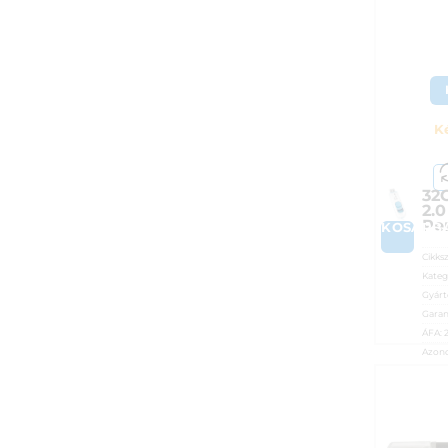
K
32
2.0
Pen
KOSÁRB
Cikks
Kateg
Gyárt
Garan
ÁFA:
Azono
5 3