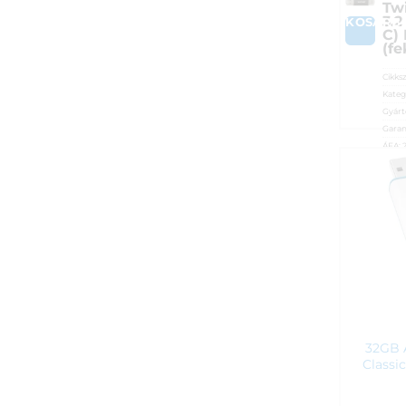
Tw
3.2
KOSÁRB
C)
(fe
Cikks
Kateg
Gyárt
Garan
ÁFA:
Azono
4 6
32GB 
Classi