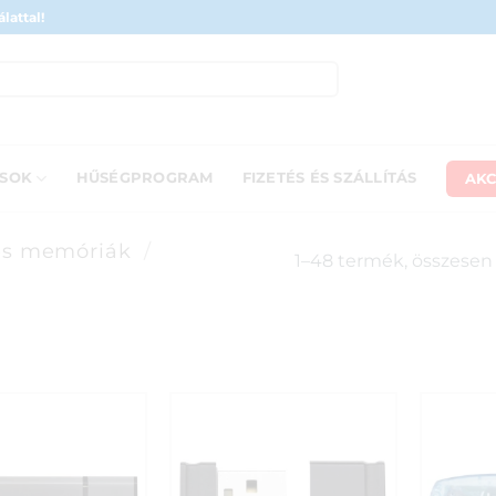
lattal!
AKC
ÁSOK
HŰSÉGPROGRAM
FIZETÉS ÉS SZÁLLÍTÁS
és memóriák
/
1–48 termék, összesen