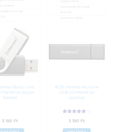
Gyártó:
Hama
tó:
Intenso
Garanciaidő:
60 hónap
nciaidő:
24 hónap
ÁFA:
27%
:
27%
Azonosító:
55839
osító:
54611
2 890
Ft
90
Ft
tenso Basic Line
8GB Intenso Alu-Line
 Pendrive (ezüst-
USB 2.0 Pendrive
fekete)
(szürke)
(1)
Értékelés:
5
3 150
Ft
3 190
Ft
/ 5