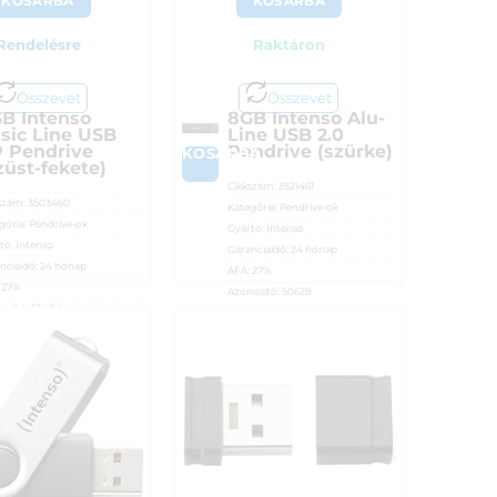
KOSÁRBA
KOSÁRBA
Rendelésre
Raktáron
Összevet
Összevet
B Intenso
8GB Intenso Alu-
sic Line USB
Line USB 2.0
0 Pendrive
Pendrive (szürke)
A
KOSÁRBA
züst-fekete)
Cikkszám:
3521461
szám:
3503460
Kategória:
Pendrive-ok
gória:
Pendrive-ok
Gyártó:
Intenso
tó:
Intenso
Garanciaidő:
24 hónap
nciaidő:
24 hónap
ÁFA:
27%
:
27%
Azonosító:
50628
osító:
55484
3 190
Ft
50
Ft