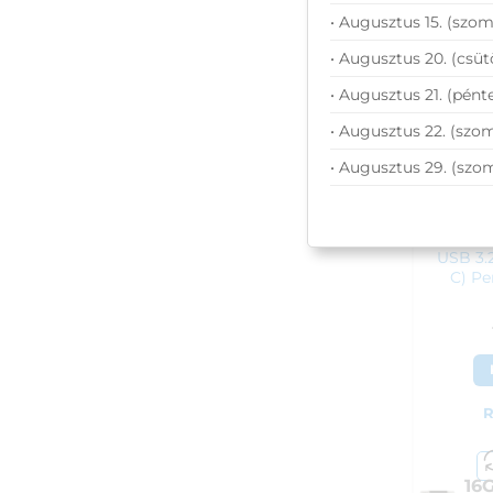
3 8
• Augusztus 15. (szom
• Augusztus 20. (csüt
• Augusztus 21. (pénte
• Augusztus 22. (szom
• Augusztus 29. (szo
16GB In
USB 3.
C) Pe
R
16