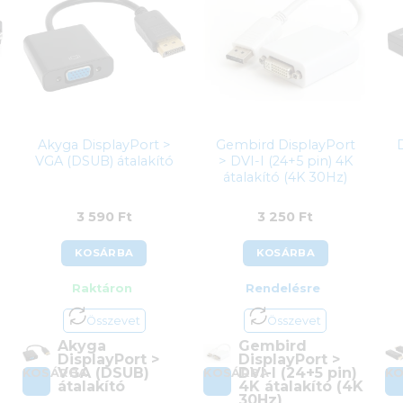
Akyga DisplayPort >
Gembird DisplayPort
VGA (DSUB) átalakító
> DVI-I (24+5 pin) 4K
átalakító (4K 30Hz)
3 590
Ft
3 250
Ft
KOSÁRBA
KOSÁRBA
Raktáron
Rendelésre
Összevet
Összevet
Akyga
Gembird
DisplayPort >
DisplayPort >
VGA (DSUB)
DVI-I (24+5 pin)
KOSÁRBA
KOSÁRBA
K
átalakító
4K átalakító (4K
30Hz)