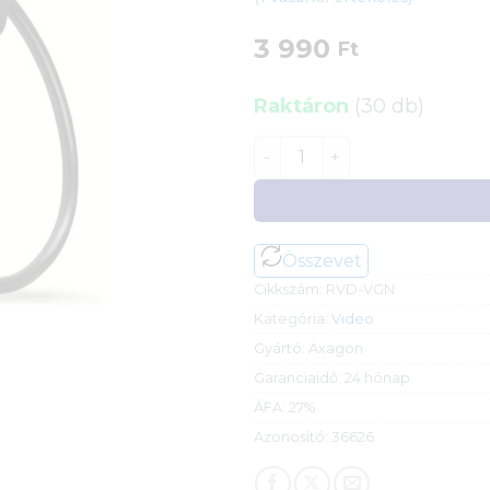
az 5-ből,
értékelés
3 990
alapján
Ft
Raktáron
(30 db)
Axagon DisplayPort > VGA (
Összevet
Cikkszám:
RVD-VGN
Kategória:
Video
Gyártó:
Axagon
Garanciaidő:
24 hónap
ÁFA:
27%
Azonosító:
36626