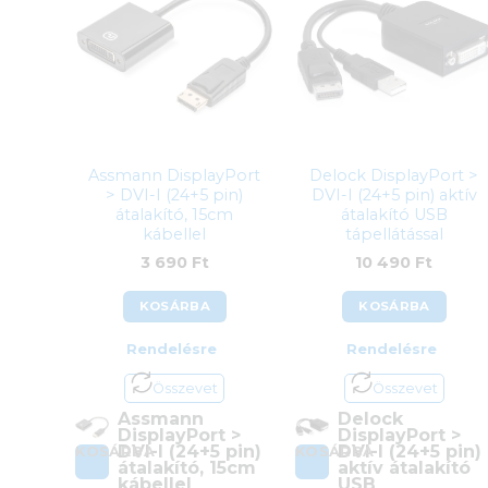
Assmann DisplayPort
Delock DisplayPort >
> DVI-I (24+5 pin)
DVI-I (24+5 pin) aktív
átalakító, 15cm
átalakító USB
kábellel
tápellátással
3 690
Ft
10 490
Ft
KOSÁRBA
KOSÁRBA
Rendelésre
Rendelésre
Összevet
Összevet
Assmann
Delock
DisplayPort >
DisplayPort >
DVI-I (24+5 pin)
DVI-I (24+5 pin)
KOSÁRBA
KOSÁRBA
átalakító, 15cm
aktív átalakító
kábellel
USB