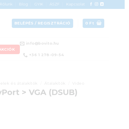
Rólunk
Blog
GYIK
ÁSZF
Kapcsolat
BELÉPÉS / REGISZTRÁCIÓ
0
Ft
info@bovito.hu
AKCIÓK
+36 1 278-09-54
elek és átalakítók
/
Átalakítók
/
Video
yPort > VGA (DSUB)