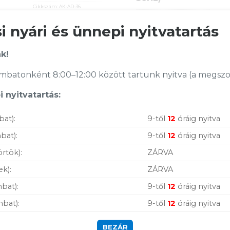
Cikkszám:
AK-AD-36
Cikkszám:
A-DPM-DVIF-03-W
Kategória:
Video
Kategória:
Video
 nyári és ünnepi nyitvatartás
Gyártó:
Akyga
Gyártó:
Gembird
Garanciaidő:
24 hónap
Garanciaidő:
12 hónap
ÁFA:
27%
k!
ÁFA:
27%
Azonosító:
40919
Azonosító:
50463
3 590
Ft
batonként 8:00–12:00 között tartunk nyitva (a megszoko
3 250
Ft
Vásárolj nálunk!
 nyitvatartás:
Nagy raktárkészlet
bat):
9-től
12
óráig nyitva
Garanciavállalás
bat):
9-től
12
óráig nyitva
örtök):
ZÁRVA
Hűségprogram
ek):
ZÁRVA
50 000 Ft felett ingyenes szállítás
bat):
9-től
12
óráig nyitva
Szolgáltatásaink
mbat):
9-től
12
óráig nyitva
vállalkozásoknak
BEZÁR