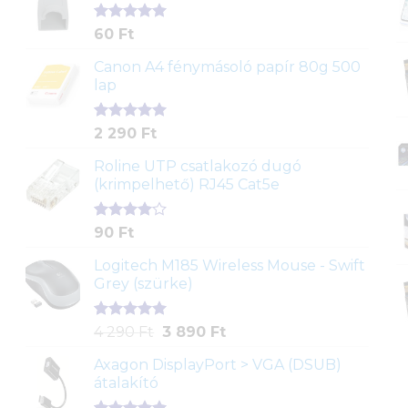
Értékelés
1
60
Ft
5.00
az 5-
ből,
Canon A4 fénymásoló papír 80g 500
értékelés
lap
alapján
Értékelés
2
2 290
Ft
5.00
az 5-
ből,
Roline UTP csatlakozó dugó
értékelés
(krimpelhető) RJ45 Cat5e
alapján
Értékelés
2
90
Ft
4.00
az
5-ből,
Logitech M185 Wireless Mouse - Swift
értékelés
Grey (szürke)
alapján
Értékelés
1
Original
Current
4 290
Ft
3 890
Ft
5.00
az 5-
price
price
ből,
Axagon DisplayPort > VGA (DSUB)
was:
is:
értékelés
átalakító
4
3
alapján
290 Ft.
890 Ft.