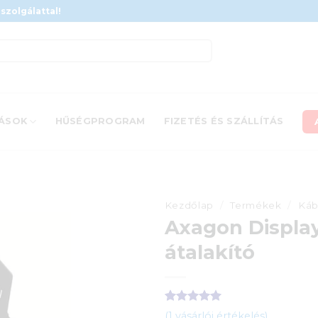
szolgálattal!
ÁSOK
HŰSÉGPROGRAM
FIZETÉS ÉS SZÁLLÍTÁS
Kezdőlap
/
Termékek
/
Káb
Axagon Displa
átalakító
Értékelés
1
5
(
1
vásárlói értékelés)