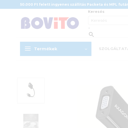
Skip
50.000 Ft felett ingyenes szállítás Packeta és MPL futár
to
Keresés
content
×
Termékek
SZOLGÁLTAT