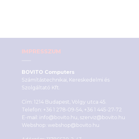
IMPRESSZUM
BOVITO Computers
Számítástechnikai, Kereskedelmi és
Szolgáltató Kft.
Cím: 1214 Budapest, Völgy utca 45.
Telefon:
+36 1 278-09-54
,
+36 1 445-27-72
E-mail:
info@bovito.hu
,
szerviz@bovito.hu
Webshop:
webshop@bovito.hu