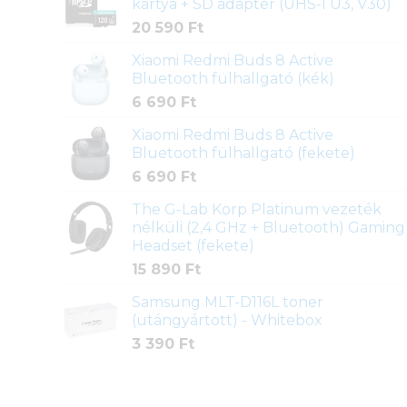
kártya + SD adapter (UHS-I U3, V30)
20 590
Ft
Xiaomi Redmi Buds 8 Active
Bluetooth fülhallgató (kék)
6 690
Ft
Xiaomi Redmi Buds 8 Active
Bluetooth fülhallgató (fekete)
6 690
Ft
The G-Lab Korp Platinum vezeték
nélküli (2,4 GHz + Bluetooth) Gaming
Headset (fekete)
15 890
Ft
Samsung MLT-D116L toner
(utángyártott) - Whitebox
3 390
Ft