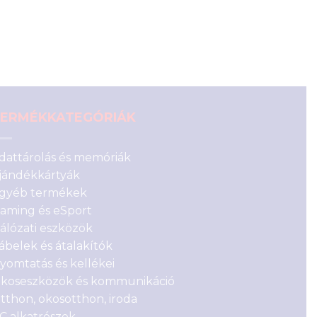
ERMÉKKATEGÓRIÁK
dattárolás és memóriák
jándékkártyák
gyéb termékek
aming és eSport
álózati eszközök
ábelek és átalakítók
yomtatás és kellékei
koseszközök és kommunikáció
tthon, okosotthon, iroda
C alkatrészek