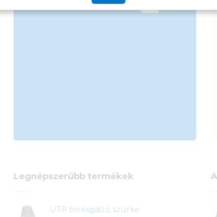
Legnépszerűbb termékek
A
UTP törésgátló, szürke