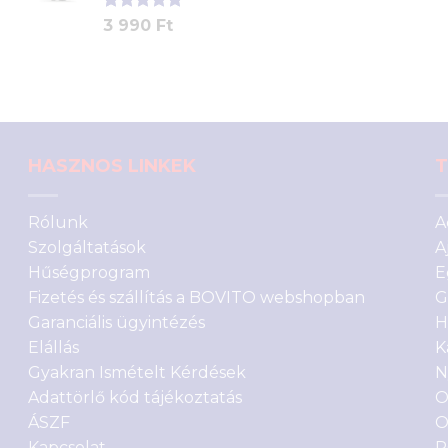
Értékelés
1
3 990
Ft
5.00
az 5-
ből,
értékelés
alapján
HASZNOS LINKEK
T
Rólunk
A
Szolgáltatások
A
Hűségprogram
E
Fizetés és szállítás a BOVITO webshopban
G
Garanciális ügyintézés
H
Elállás
K
Gyakran Ismételt Kérdések
N
Adattörlő kód tájékoztatás
O
ÁSZF
O
Kapcsolat
P