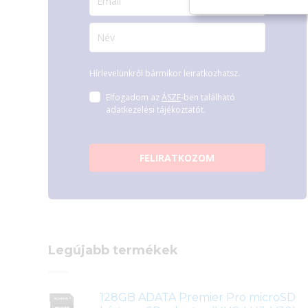
Hírlevelünkről bármikor leiratkozhatsz.
Elfogadom az
ÁSZF
-ben található
adatkezelési tájékoztatót.
FELIRATKOZOM
Legújabb termékek
128GB ADATA Premier Pro microSD