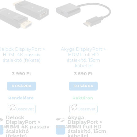
Delock DisplayPort >
Akyga DisplayPort >
HDMI 4K passzív
HDMI Full HD
átalakító (fekete)
átalakító, 15cm
kábellel
3 990
Ft
3 590
Ft
KOSÁRBA
KOSÁRBA
Rendelésre
Raktáron
Összevet
Összevet
Delock
Akyga
DisplayPort >
DisplayPort >
HDMI 4K passzív
HDMI Full HD
OSÁRBA
KOSÁRBA
átalakító
átalakító, 15cm
(fekete)
kábellel