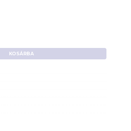
DSUB) átalakító mennyiség
KOSÁRBA