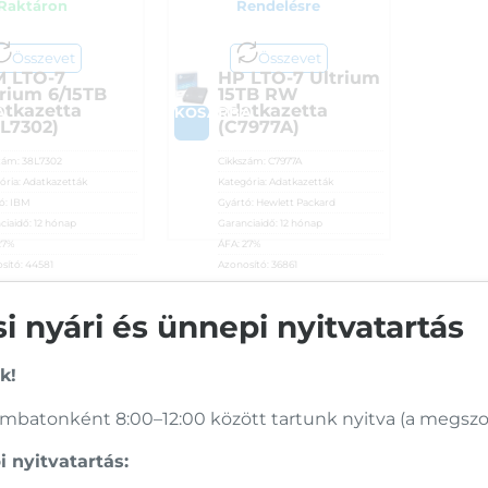
Raktáron
Rendelésre
Összevet
Összevet
M LTO-7
HP LTO-7 Ultrium
trium 6/15TB
15TB RW
atkazetta
adatkazetta
A
KOSÁRBA
8L7302)
(C7977A)
zám:
38L7302
Cikkszám:
C7977A
ória:
Adatkazetták
Kategória:
Adatkazetták
ó:
IBM
Gyártó:
Hewlett Packard
ciaidő:
12 hónap
Garanciaidő:
12 hónap
27%
ÁFA:
27%
sító:
44581
Azonosító:
36861
990
Ft
28 590
Ft
 nyári és ünnepi nyitvatartás
Vásárolj nálunk!
k!
batonként 8:00–12:00 között tartunk nyitva (a megszoko
Nagy raktárkészlet
 nyitvatartás:
Garanciavállalás