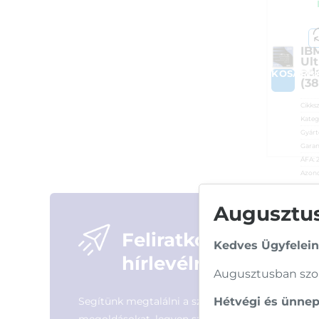
IB
Ul
ad
KOSÁRB
(3
Cikks
Kateg
Gyárt
Garan
ÁFA:
Azono
25 
Augusztusi
Feliratkozás
Kedves Ügyfelein
hírlevélre
Augusztusban szom
Segítünk megtalálni a számodra legjobb
Hétvégi és ünnepi
megoldásokat, legyen szó munkáról,