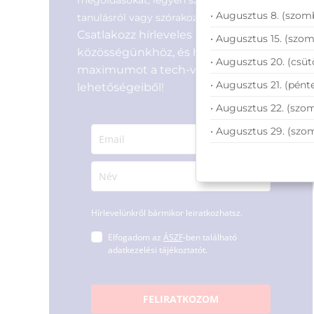
• Augusztus 8. (szomb
tanulásról vagy szórakozásról!
Csatlakozz hírleveles
• Augusztus 15. (szom
közösségünkhöz, és hozd ki a
• Augusztus 20. (csüt
maximumot a tech-világ
• Augusztus 21. (pénte
lehetőségeiből!
• Augusztus 22. (szom
• Augusztus 29. (szo
Hírlevelünkről bármikor leiratkozhatsz.
Elfogadom az
ÁSZF
-ben található
adatkezelési tájékoztatót.
FELIRATKOZOM