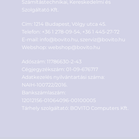
Számítástechnikai, Kereskedelmi és
Szolgáltató Kft.
Cím: 1214 Budapest, Völgy utca 45.
Telefon:
+36 1 278-09-54
,
+36 1 445-27-72
E-mail:
info@bovito.hu
,
szerviz@bovito.hu
Webshop:
webshop@bovito.hu
Adószám: 11786630-2-43
Cégjegyzékszám: 01-09-676717
Adatkezelés nyilvántartási száma:
NAIH-100722/2016.
Bankszámlaszám:
12012156-01064096-00100005
Tárhely szolgáltató: BOVITO Computers Kft.