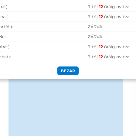
at):
9-től
12
óráig nyitva
Hűségprogram
bat):
9-től
12
óráig nyitva
50 000 Ft felett ingyenes szállítás
örtök):
ZÁRVA
Szolgáltatásaink vállalkozásoknak
k):
ZÁRVA
bat):
9-től
12
óráig nyitva
mbat):
9-től
12
óráig nyitva
BEZÁR