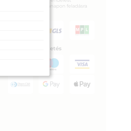
legkésőbb a megrendelést
követkető munkanapon feladásra
kerülnek.
Biztonságos fizetés