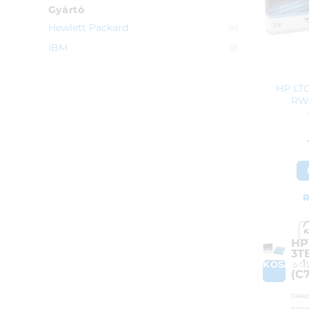
Gyártó
Hewlett Packard
(4)
IBM
(2)
HP LTO
RW 
R
HP
3T
ad
KOSÁRB
(C
Cikks
Kateg