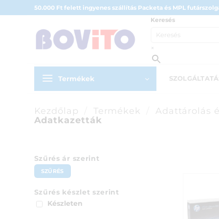
Skip
50.000 Ft felett ingyenes szállítás Packeta és MPL futárszolgá
to
Keresés
content
×
Termékek
SZOLGÁLTAT
Kezdőlap
/
Termékek
/
Adattárolás 
Adatkazetták
Szűrés ár szerint
Min
Max
SZŰRÉS
ár
ár
Szűrés készlet szerint
Készleten