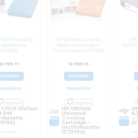
-5 Ultrium 3TB
HP Ultrium Universal
HP 
adatkazetta
Cleaning Cartridge –
6,25TB
(C7975A)
tisztítókazetta (C7978A)
15 790
Ft
16 990
Ft
KOSÁRBA
KOSÁRBA
endelésre
Rendelésre
Összevet
Összevet
 LTO-5 Ultrium
HP Ultrium
HP
B RW
Universal
6,
atkazetta
Cleaning
ad
A
KOSÁRBA
KOSÁRB
7975A)
Cartridge –
(C
tisztítókazetta
(C7978A)
zám:
C7975A
Cikk
ória:
Adatkazetták
Kate