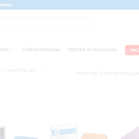
lattal!
AKC
ÁSOK
HŰSÉGPROGRAM
FIZETÉS ÉS SZÁLLÍTÁS
és memóriák
/
Mind a(z) 6 találat megje