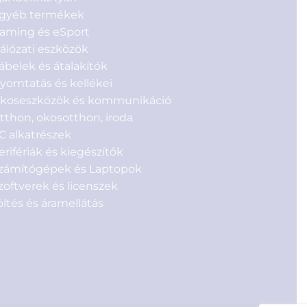
gyéb termékek
aming és eSport
álózati eszközök
ábelek és átalakítók
yomtatás és kellékei
koseszközök és kommunikáció
tthon, okosotthon, iroda
C alkatrészek
erifériák és kiegészítők
zámítógépek és Laptopok
zoftverek és licenszek
öltés és áramellátás