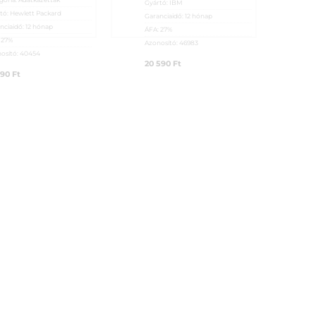
Gyártó:
IBM
tó:
Hewlett Packard
Garanciaidő:
12 hónap
nciaidő:
12 hónap
ÁFA:
27%
:
27%
Azonosító:
46983
osító:
40454
20 590
Ft
890
Ft