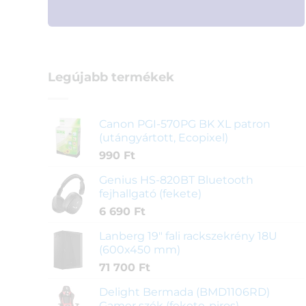
Legújabb termékek
Canon PGI-570PG BK XL patron
(utángyártott, Ecopixel)
990
Ft
Genius HS-820BT Bluetooth
fejhallgató (fekete)
6 690
Ft
Lanberg 19" fali rackszekrény 18U
(600x450 mm)
71 700
Ft
Delight Bermada (BMD1106RD)
Gamer szék (fekete-piros)