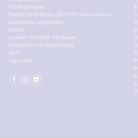
Hűségprogram
E
Fizetés és szállítás a BOVITO webshopban
G
Garanciális ügyintézés
H
Elállás
K
Gyakran Ismételt Kérdések
N
Adattörlő kód tájékoztatás
O
ÁSZF
O
Kapcsolat
P
P
S
S
T