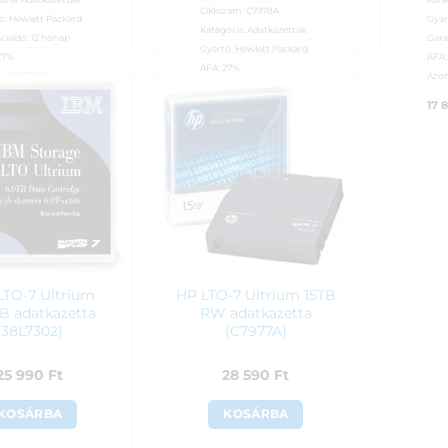
Cikkszám:
C7978A
ó:
Hewlett Packard
Gyár
Kategória:
Adatkazetták
ciaidő:
12 hónap
Gara
Gyártó:
Hewlett Packard
27%
ÁFA
ÁFA:
27%
sító:
35646
Azon
Azonosító:
38284
90
Ft
17 
16 990
Ft
LTO-7 Ultrium
HP LTO-7 Ultrium 15TB
TB adatkazetta
RW adatkazetta
(38L7302)
(C7977A)
25 990
Ft
28 590
Ft
KOSÁRBA
KOSÁRBA