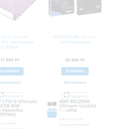
LTO-6 Ultrium
IBM 35L2086 Ultrium
 RW adatkazetta
tisztító kazetta
(C7976A)
17 890
Ft
20 590
Ft
KOSÁRBA
KOSÁRBA
Rendelésre
Rendelésre
Összevet
Összevet
 LTO-6 Ultrium
IBM 35L2086
25TB RW
Ultrium tisztító
atkazetta
kazetta
A
KOSÁRBA
7976A)
Cikkszám:
35L2086
szám:
C7976A
Kategória:
Adatkazetták
gória:
Adatkazetták