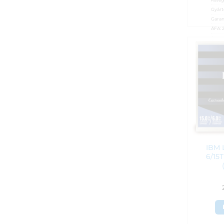
Gyárt
Garan
ÁFA:
Azono
15 7
IBM 
6/15