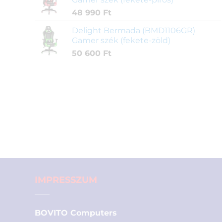
48 990
Ft
Delight Bermada (BMD1106GR)
Gamer szék (fekete-zöld)
50 600
Ft
IMPRESSZUM
BOVITO Computers