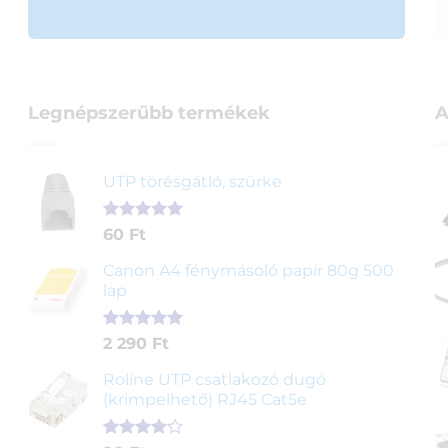
Legnépszerűbb termékek
A
UTP törésgátló, szürke
Értékelés
1
60
Ft
5.00
az 5-
ből,
Canon A4 fénymásoló papír 80g 500
értékelés
lap
alapján
Értékelés
2
2 290
Ft
5.00
az 5-
ből,
Roline UTP csatlakozó dugó
értékelés
(krimpelhető) RJ45 Cat5e
alapján