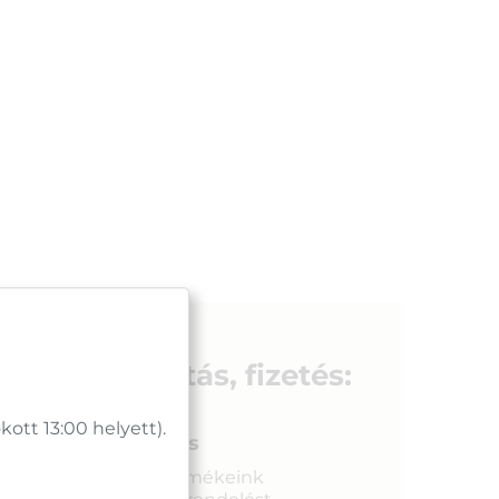
Szállítás, fizetés:
tt 13:00 helyett).
Gyors kiszállítás
Raktáron lévő termékeink