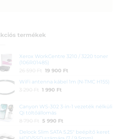
kciós termékek
Xerox WorkCentre 3210 / 3220 toner
(106R01485)
Original
Current
26 590
Ft
19 900
Ft
price
price
WiFi antenna kábel 1m (N-TMC H155)
was:
is:
Original
Current
3 290
Ft
1 990
26
Ft
19
price
price
590 Ft.
900 Ft.
was:
is:
Canyon WS-302 3-in-1 vezeték nélküli
3
1
Qi töltőállomás
290 Ft.
990 Ft.
Original
Current
8 790
Ft
5 990
Ft
price
price
Delock Slim SATA 5.25" beépítő keret
was:
is:
HDD/SSD számára (7 / 9,5mm)