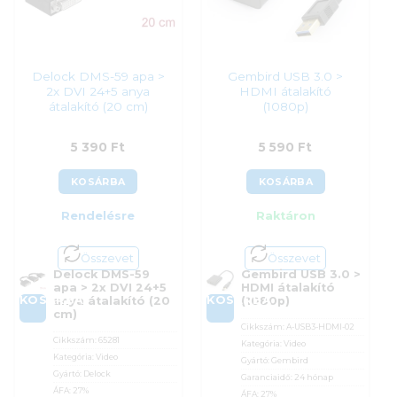
Delock DMS-59 apa >
Gembird USB 3.0 >
2x DVI 24+5 anya
HDMI átalakító
átalakító (20 cm)
(1080p)
5 390
Ft
5 590
Ft
KOSÁRBA
KOSÁRBA
Rendelésre
Raktáron
Összevet
Összevet
Delock DMS-59
Gembird USB 3.0 >
apa > 2x DVI 24+5
HDMI átalakító
KOSÁRBA
KOSÁRBA
anya átalakító (20
(1080p)
cm)
Cikkszám:
A-USB3-HDMI-02
Cikkszám:
65281
Kategória:
Video
Kategória:
Video
Gyártó:
Gembird
Gyártó:
Delock
Garanciaidő:
24 hónap
ÁFA:
27%
ÁFA:
27%