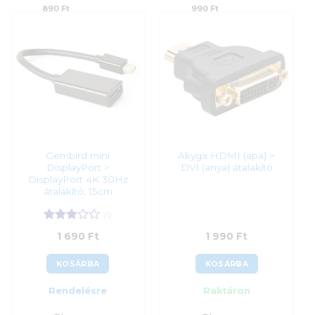
890
Ft
990
Ft
Gembird mini
Akyga HDMI (apa) >
DisplayPort >
DVI (anya) átalakító
DisplayPort 4K 30Hz
átalakító, 15cm
(1)
Értékelés:
1 690
Ft
1 990
Ft
3
/ 5
KOSÁRBA
KOSÁRBA
Rendelésre
Raktáron