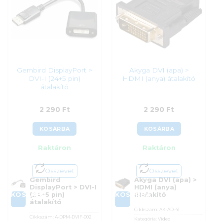
Gembird DisplayPort >
Akyga DVI (apa) >
DVI-I (24+5 pin)
HDMI (anya) átalakító
átalakító
2 290
Ft
2 290
Ft
KOSÁRBA
KOSÁRBA
Raktáron
Raktáron
Összevet
Összevet
Gembird
Akyga DVI (apa) >
DisplayPort > DVI-I
HDMI (anya)
KOSÁRBA
KOSÁRBA
(24+5 pin)
átalakító
átalakító
Cikkszám:
AK-AD-41
Cikkszám:
A-DPM-DVIF-002
Kategória:
Video