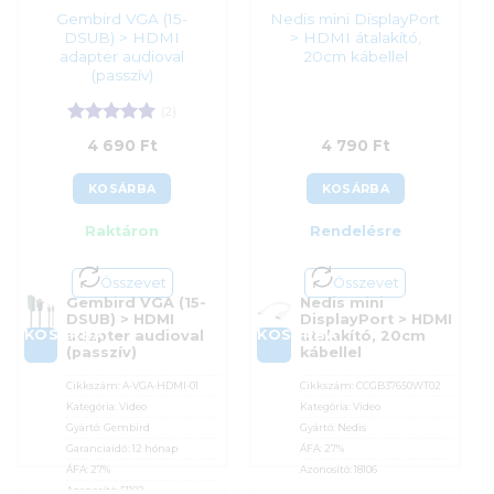
Gembird VGA (15-
Nedis mini DisplayPort
DSUB) > HDMI
> HDMI átalakító,
adapter audioval
20cm kábellel
(passzív)
(2)
Értékelés:
5
4 690
Ft
4 790
Ft
/ 5
KOSÁRBA
KOSÁRBA
Raktáron
Rendelésre
Összevet
Összevet
Gembird VGA (15-
Nedis mini
DSUB) > HDMI
DisplayPort > HDMI
KOSÁRBA
KOSÁRBA
adapter audioval
átalakító, 20cm
(passzív)
kábellel
Cikkszám:
A-VGA-HDMI-01
Cikkszám:
CCGB37650WT02
Kategória:
Video
Kategória:
Video
Gyártó:
Gembird
Gyártó:
Nedis
Garanciaidő:
12 hónap
ÁFA:
27%
ÁFA:
27%
Azonosító:
18106
Azonosító:
51182