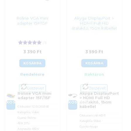
Roline VGA mini
Akyga DisplayPort >
adapter 15F/15F
HDMI Full HD
átalakító, 15cm kábellel
(1)
Értékelés:
5
3 390
Ft
3 590
Ft
/ 5
KOSÁRBA
KOSÁRBA
Rendelésre
Raktáron
Összevet
Összevet
Roline VGA mini
Akyga DisplayPort
adapter 15F/15F
> HDMI Full HD
KOSÁRBA
KOSÁRBA
átalakító, 15cm
kábellel
Cikkszám:
12.03.2021-50
Kategória:
Video
Cikkszám:
AK-AD-11
Gyártó:
Roline
Kategória:
Video
ÁFA:
27%
Gyártó:
Akyga
Azonosító:
4924