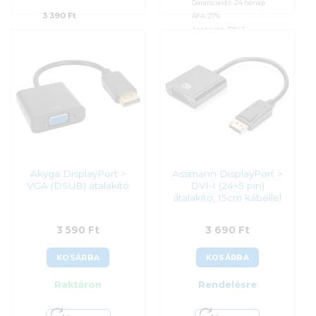
Garanciaidő:
24 hónap
3 390
Ft
ÁFA:
27%
Azonosító:
37043
3 590
Ft
Akyga DisplayPort >
Assmann DisplayPort >
VGA (DSUB) átalakító
DVI-I (24+5 pin)
átalakító, 15cm kábellel
3 590
Ft
3 690
Ft
KOSÁRBA
KOSÁRBA
Raktáron
Rendelésre