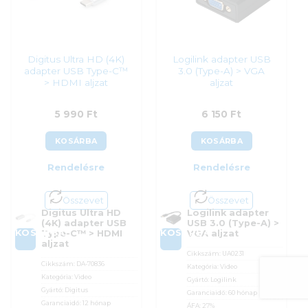
Digitus Ultra HD (4K)
Logilink adapter USB
adapter USB Type-C™
3.0 (Type-A) > VGA
> HDMI aljzat
aljzat
5 990
Ft
6 150
Ft
KOSÁRBA
KOSÁRBA
Rendelésre
Rendelésre
Összevet
Összevet
Digitus Ultra HD
Logilink adapter
(4K) adapter USB
USB 3.0 (Type-A) >
KOSÁRBA
KOSÁRBA
Type-C™ > HDMI
VGA aljzat
aljzat
Cikkszám:
UA0231
Cikkszám:
DA-70836
Kategória:
Video
Kategória:
Video
Gyártó:
Logilink
Gyártó:
Digitus
Garanciaidő:
60 hónap
Garanciaidő:
12 hónap
ÁFA:
27%