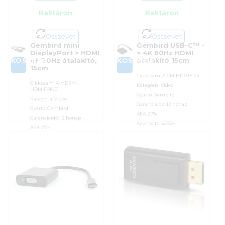
Raktáron
Raktáron
Összevet
Összevet
Gembird mini
Gembird USB-C™ -
DisplayPort > HDMI
> 4K 60Hz HDMI
KOSÁRBA
KOSÁRBA
4K 30Hz átalakító,
átalakító 15cm
15cm
Cikkszám:
A-CM-HDMIF-04
Cikkszám:
A-MDPM-
Kategória:
Video
HDMIF4K-01
Gyártó:
Gembird
Kategória:
Video
Garanciaidő:
12 hónap
Gyártó:
Gembird
ÁFA:
27%
Garanciaidő:
12 hónap
Azonosító:
52634
ÁFA:
27%
Azonosító:
50684
3 990
Ft
3 990
Ft