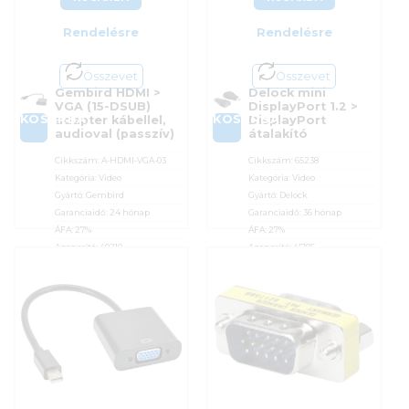
Rendelésre
Rendelésre
Összevet
Összevet
Gembird HDMI >
Delock mini
VGA (15-DSUB)
DisplayPort 1.2 >
KOSÁRBA
KOSÁRBA
adapter kábellel,
DisplayPort
audioval (passzív)
átalakító
Cikkszám:
A-HDMI-VGA-03
Cikkszám:
65238
Kategória:
Video
Kategória:
Video
Gyártó:
Gembird
Gyártó:
Delock
Garanciaidő:
24 hónap
Garanciaidő:
36 hónap
ÁFA:
27%
ÁFA:
27%
Azonosító:
49210
Azonosító:
45185
2 290
Ft
2 390
Ft