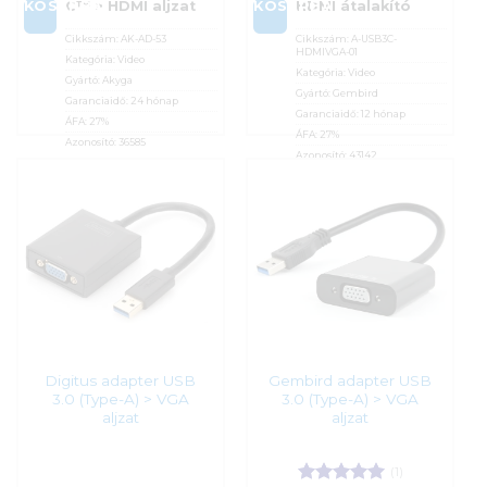
KOSÁRBA
KOSÁRBA
C™ > HDMI aljzat
HDMI átalakító
Cikkszám:
AK-AD-53
Cikkszám:
A-USB3C-
HDMIVGA-01
Kategória:
Video
Kategória:
Video
Gyártó:
Akyga
Gyártó:
Gembird
Garanciaidő:
24 hónap
Garanciaidő:
12 hónap
ÁFA:
27%
ÁFA:
27%
Azonosító:
36585
Azonosító:
43142
4 790
Ft
4 790
Ft
Digitus adapter USB
Gembird adapter USB
3.0 (Type-A) > VGA
3.0 (Type-A) > VGA
aljzat
aljzat
(1)