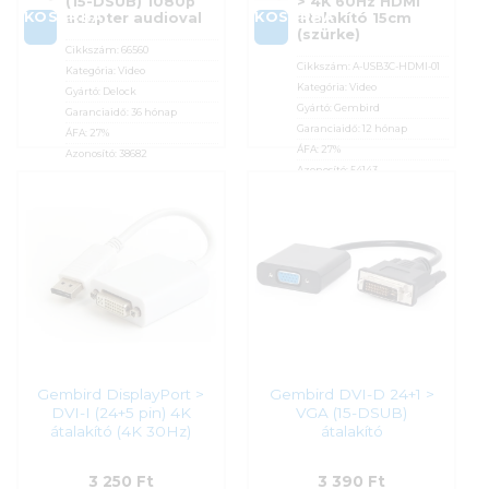
(15-DSUB) 1080p
> 4K 60Hz HDMI
KOSÁRBA
KOSÁRBA
adapter audioval
átalakító 15cm
(szürke)
Cikkszám:
66560
Cikkszám:
A-USB3C-HDMI-01
Kategória:
Video
Kategória:
Video
Gyártó:
Delock
Gyártó:
Gembird
Garanciaidő:
36 hónap
Garanciaidő:
12 hónap
ÁFA:
27%
ÁFA:
27%
Azonosító:
38682
Azonosító:
54143
2 990
Ft
2 990
Ft
Gembird DisplayPort >
Gembird DVI-D 24+1 >
DVI-I (24+5 pin) 4K
VGA (15-DSUB)
átalakító (4K 30Hz)
átalakító
3 250
Ft
3 390
Ft