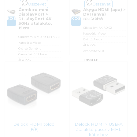
Összevet
Összevet
Gembird mini
Akyga HDMI (apa) >
DisplayPort >
DVI (anya)
KOSÁRBA
KOSÁRBA
DisplayPort 4K
átalakító
30Hz átalakító,
15cm
Cikkszám:
AK-AD-02
Kategória:
Video
Cikkszám:
A-MDPM-DPF4K-01
Gyártó:
Akyga
Kategória:
Video
ÁFA:
27%
Gyártó:
Gembird
Azonosító:
51606
Garanciaidő:
12 hónap
1 990
Ft
ÁFA:
27%
Azonosító:
54050
1 690
Ft
Delock HDMI toldó
Delock HDMI > USB-A
(F/F)
átalakító passzív MHL
kábelhez