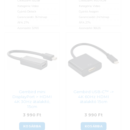
Cikkszám:
65258
Cikkszám:
RVD-VGN
Kategória:
Video
Kategória:
Video
Gyártó:
Delock
Gyártó:
Axagon
Garanciaidő:
36 hónap
Garanciaidő:
24 hónap
ÁFA:
27%
ÁFA:
27%
Azonosító:
32193
Azonosító:
36626
3 990
Ft
3 990
Ft
Gembird mini
Gembird USB-C™ ->
DisplayPort > HDMI
4K 60Hz HDMI
4K 30Hz átalakító,
átalakító 15cm
15cm
3 990
Ft
3 990
Ft
KOSÁRBA
KOSÁRBA