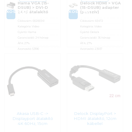
Hama VGA (15-
Delock HDMI > VGA
DSUB) > DVI-D
(15-DSUB) adapter
KOSÁRBA
KOSÁRBA
24+5 átalakító
(passzív)
Cikkszám:
00200341
Cikkszám:
65472
Kategória:
Video
Kategória:
Video
Gyártó:
Hama
Gyártó:
Delock
Garanciaidő:
24 hónap
Garanciaidő:
36 hónap
ÁFA:
27%
ÁFA:
27%
Azonosító:
53190
Azonosító:
23937
5 590
Ft
5 690
Ft
Akasa USB-C ->
Delock DisplayPort >
Displayport átalakító
HDMI átalakító, 12cm
4K 60Hz, 15cm
kábellel