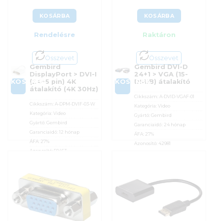
KOSÁRBA
KOSÁRBA
Rendelésre
Raktáron
Összevet
Összevet
Gembird
Gembird DVI-D
DisplayPort > DVI-I
24+1 > VGA (15-
KOSÁRBA
KOSÁRBA
(24+5 pin) 4K
DSUB) átalakító
átalakító (4K 30Hz)
Cikkszám:
A-DVID-VGAF-01
Cikkszám:
A-DPM-DVIF-03-W
Kategória:
Video
Kategória:
Video
Gyártó:
Gembird
Gyártó:
Gembird
Garanciaidő:
24 hónap
Garanciaidő:
12 hónap
ÁFA:
27%
ÁFA:
27%
Azonosító:
42981
Azonosító:
50463
3 390
Ft
3 250
Ft