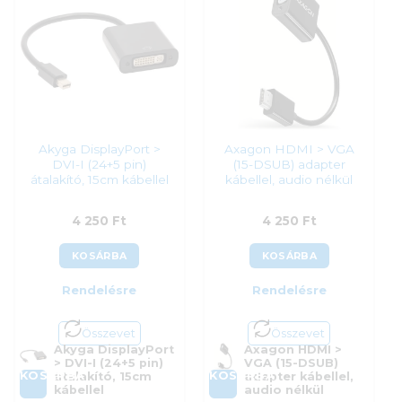
Akyga DisplayPort >
Axagon HDMI > VGA
DVI-I (24+5 pin)
(15-DSUB) adapter
átalakító, 15cm kábellel
kábellel, audio nélkül
4 250
Ft
4 250
Ft
KOSÁRBA
KOSÁRBA
Rendelésre
Rendelésre
Összevet
Összevet
Akyga DisplayPort
Axagon HDMI >
> DVI-I (24+5 pin)
VGA (15-DSUB)
KOSÁRBA
KOSÁRBA
átalakító, 15cm
adapter kábellel,
kábellel
audio nélkül