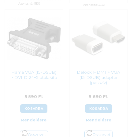
Azonosító:
41139
Azonosító:
39371
5 390
Ft
5 590
Ft
Hama VGA (15-DSUB)
Delock HDMI > VGA
> DVI-D 24+5 átalakító
(15-DSUB) adapter
(passzív)
5 590
Ft
5 690
Ft
KOSÁRBA
KOSÁRBA
Rendelésre
Rendelésre
Összevet
Összevet