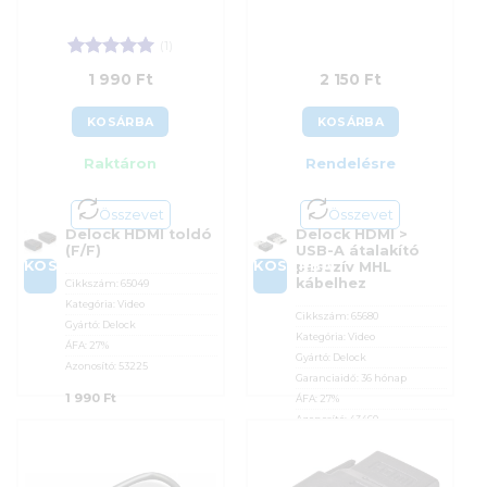
(1)
Értékelés:
5
1 990
Ft
2 150
Ft
/ 5
KOSÁRBA
KOSÁRBA
Raktáron
Rendelésre
Összevet
Összevet
Delock HDMI toldó
Delock HDMI >
(F/F)
USB-A átalakító
KOSÁRBA
KOSÁRBA
passzív MHL
kábelhez
Cikkszám:
65049
Kategória:
Video
Cikkszám:
65680
Gyártó:
Delock
Kategória:
Video
ÁFA:
27%
Gyártó:
Delock
Azonosító:
53225
Garanciaidő:
36 hónap
1 990
Ft
ÁFA:
27%
Azonosító:
43460
2 150
Ft