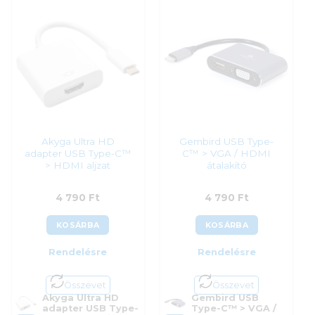
4 790
Ft
4 690
Ft
Akyga Ultra HD
Gembird USB Type-
adapter USB Type-C™
C™ > VGA / HDMI
> HDMI aljzat
átalakító
4 790
Ft
4 790
Ft
KOSÁRBA
KOSÁRBA
Rendelésre
Rendelésre
Összevet
Összevet
Akyga Ultra HD
Gembird USB
adapter USB Type-
Type-C™ > VGA /