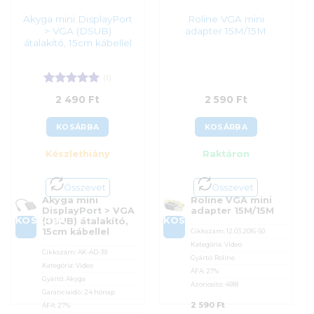
Akyga mini DisplayPort
Roline VGA mini
> VGA (DSUB)
adapter 15M/15M
átalakító, 15cm kábellel
(1)
Értékelés:
5
2 490
Ft
2 590
Ft
/ 5
KOSÁRBA
KOSÁRBA
Készlethiány
Raktáron
Összevet
Összevet
Akyga mini
Roline VGA mini
DisplayPort > VGA
adapter 15M/15M
KOSÁRBA
KOSÁRBA
(DSUB) átalakító,
15cm kábellel
Cikkszám:
12.03.2016-50
Kategória:
Video
Cikkszám:
AK-AD-39
Gyártó:
Roline
Kategória:
Video
ÁFA:
27%
Gyártó:
Akyga
Azonosító:
4918
Garanciaidő:
24 hónap
2 590
Ft
ÁFA:
27%