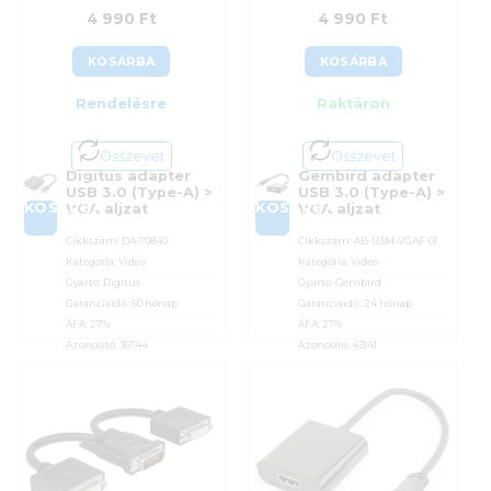
Értékelés:
5
4 990
Ft
4 990
Ft
/ 5
KOSÁRBA
KOSÁRBA
Rendelésre
Raktáron
Összevet
Összevet
Digitus adapter
Gembird adapter
USB 3.0 (Type-A) >
USB 3.0 (Type-A) >
KOSÁRBA
KOSÁRBA
VGA aljzat
VGA aljzat
Cikkszám:
DA-70840
Cikkszám:
AB-U3M-VGAF-01
Kategória:
Video
Kategória:
Video
Gyártó:
Digitus
Gyártó:
Gembird
Garanciaidő:
60 hónap
Garanciaidő:
24 hónap
ÁFA:
27%
ÁFA:
27%
Azonosító:
36744
Azonosító:
43141
4 990
Ft
4 990
Ft