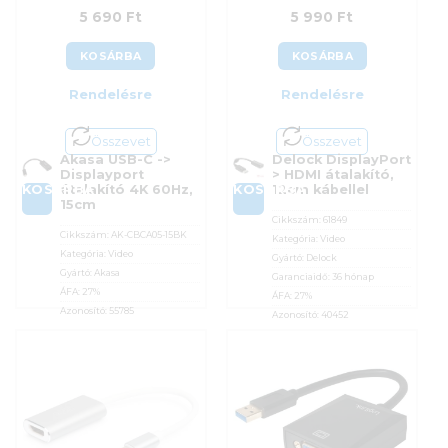
5 690
Ft
5 990
Ft
KOSÁRBA
KOSÁRBA
Rendelésre
Rendelésre
Összevet
Összevet
Akasa USB-C ->
Delock DisplayPort
Displayport
> HDMI átalakító,
KOSÁRBA
KOSÁRBA
átalakító 4K 60Hz,
12cm kábellel
15cm
Cikkszám:
61849
Cikkszám:
AK-CBCA05-15BK
Kategória:
Video
Kategória:
Video
Gyártó:
Delock
Gyártó:
Akasa
Garanciaidő:
36 hónap
ÁFA:
27%
ÁFA:
27%
Azonosító:
55785
Azonosító:
40452
5 690
Ft
5 990
Ft