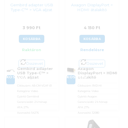
Gembird adapter USB
Axagon DisplayPort >
Type-C™ > VGA aljzat
HDMI átalakító
3 990
Ft
4 150
Ft
KOSÁRBA
KOSÁRBA
Raktáron
Rendelésre
Összevet
Összevet
Gembird adapter
Axagon
USB Type-C™ >
DisplayPort > HDMI
KOSÁRBA
KOSÁRBA
VGA aljzat
átalakító
Cikkszám:
AB-CM-VGAF-01
Cikkszám:
RVD-HI
Kategória:
Video
Kategória:
Video
Gyártó:
Gembird
Gyártó:
Axagon
Garanciaidő:
24 hónap
Garanciaidő:
24 hónap
ÁFA:
27%
ÁFA:
27%
Azonosító:
54276
Azonosító:
32080
3 990
Ft
4 150
Ft