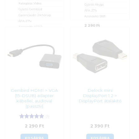
Kategória:
Video
Gyártó:
Akyga
Gyártó:
Gembird
ÁFA:
27%
Garanciaidő:
24 hónap
Azonosító:
51611
ÁFA:
27%
2 290
Ft
Azonosító:
45342
2 290
Ft
Gembird HDMI > VGA
Delock mini
(15-DSUB) adapter
DisplayPort 1.2 >
kábellel, audioval
DisplayPort átalakító
(passzív)
(1)
Értékelés:
5
2 290
Ft
2 390
Ft
/ 5
KOSÁRBA
KOSÁRBA