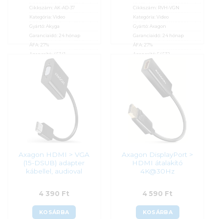
Cikkszám:
AK-AD-37
Cikkszám:
RVH-VGN
Kategória:
Video
Kategória:
Video
Gyártó:
Akyga
Gyártó:
Axagon
Garanciaidő:
24 hónap
Garanciaidő:
24 hónap
ÁFA:
27%
ÁFA:
27%
Azonosító:
45341
Azonosító:
54532
4 250
Ft
4 250
Ft
Axagon HDMI > VGA
Axagon DisplayPort >
(15-DSUB) adapter
HDMI átalakító
kábellel, audioval
4K@30Hz
4 390
Ft
4 590
Ft
KOSÁRBA
KOSÁRBA