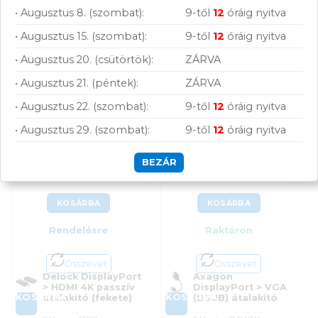
• Augusztus 8. (szombat):
9-től
12
óráig nyitva
• Augusztus 15. (szombat):
9-től
12
óráig nyitva
• Augusztus 20. (csütörtök):
ZÁRVA
• Augusztus 21. (péntek):
ZÁRVA
Delock DisplayPort >
Axagon DisplayPort >
HDMI 4K passzív
VGA (DSUB) átalakító
• Augusztus 22. (szombat):
9-től
12
óráig nyitva
átalakító (fekete)
• Augusztus 29. (szombat):
9-től
12
óráig nyitva
(1)
BEZÁR
Értékelés:
5
3 990
Ft
3 990
Ft
/ 5
KOSÁRBA
KOSÁRBA
Rendelésre
Raktáron
Összevet
Összevet
Delock DisplayPort
Axagon
> HDMI 4K passzív
DisplayPort > VGA
KOSÁRBA
KOSÁRBA
átalakító (fekete)
(DSUB) átalakító