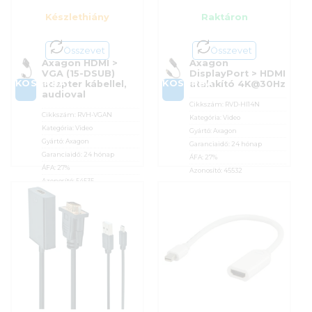
Készlethiány
Raktáron
Összevet
Összevet
Axagon HDMI >
Axagon
VGA (15-DSUB)
DisplayPort > HDMI
KOSÁRBA
KOSÁRBA
adapter kábellel,
átalakító 4K@30Hz
audioval
Cikkszám:
RVD-HI14N
Cikkszám:
RVH-VGAN
Kategória:
Video
Kategória:
Video
Gyártó:
Axagon
Gyártó:
Axagon
Garanciaidő:
24 hónap
Garanciaidő:
24 hónap
ÁFA:
27%
ÁFA:
27%
Azonosító:
45532
Azonosító:
54535
4 590
Ft
4 390
Ft