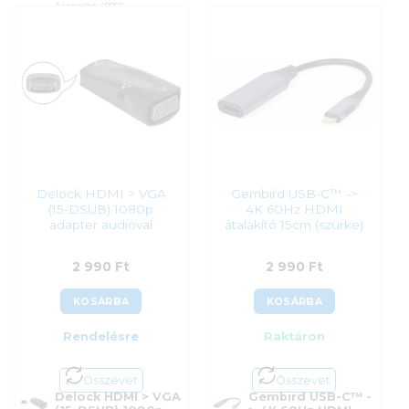
Azonosító:
48858
2 490
Ft
Delock HDMI > VGA
Gembird USB-C™ ->
(15-DSUB) 1080p
4K 60Hz HDMI
adapter audioval
átalakító 15cm (szürke)
2 990
Ft
2 990
Ft
KOSÁRBA
KOSÁRBA
Rendelésre
Raktáron
Összevet
Összevet
Delock HDMI > VGA
Gembird USB-C™ -