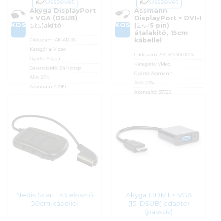
Összevet
Összevet
Akyga DisplayPort
Assmann
> VGA (DSUB)
DisplayPort > DVI-I
KOSÁRBA
KOSÁRBA
átalakító
(24+5 pin)
átalakító, 15cm
kábellel
Cikkszám:
AK-AD-36
Kategória:
Video
Cikkszám:
AK-340401-001-S
Gyártó:
Akyga
Kategória:
Video
Garanciaidő:
24 hónap
Gyártó:
Assmann
ÁFA:
27%
ÁFA:
27%
Azonosító:
40919
Azonosító:
35726
3 590
Ft
3 690
Ft
Nedis Scart 1>3 elosztó
Akyga HDMI > VGA
50cm kábellel
(15-DSUB) adapter
(passzív)