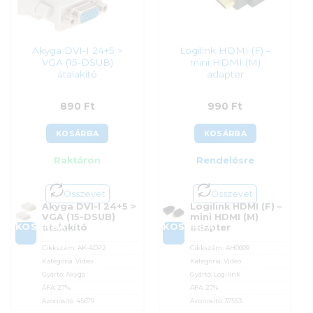
Akyga DVI-I 24+5 >
Logilink HDMI (F) –
VGA (15-DSUB)
mini HDMI (M)
átalakító
adapter
890
Ft
990
Ft
KOSÁRBA
KOSÁRBA
Raktáron
Rendelésre
Összevet
Összevet
Akyga DVI-I 24+5 >
Logilink HDMI (F) –
VGA (15-DSUB)
mini HDMI (M)
KOSÁRBA
KOSÁRBA
átalakító
adapter
Cikkszám:
AK-AD-12
Cikkszám:
AH0009
Kategória:
Video
Kategória:
Video
Gyártó:
Akyga
Gyártó:
Logilink
ÁFA:
27%
ÁFA:
27%
Azonosító:
45679
Azonosító:
37553