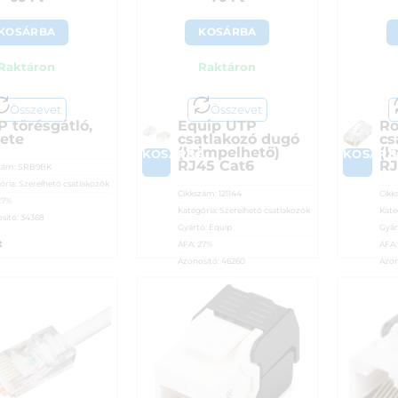
4
KOSÁRBA
KOSÁRBA
Raktáron
Raktáron
Összevet
Összevet
P törésgátló,
Equip UTP
Ro
kete
csatlakozó dugó
cs
(krimpelhető)
(k
A
KOSÁRBA
KOSÁRB
RJ45 Cat6
RJ
zám:
SRB9BK
ória:
Szerelhető csatlakozók
Cikkszám:
121144
Cikk
27%
Kategória:
Szerelhető csatlakozók
Kate
sító:
34368
Gyártó:
Equip
Gyár
t
ÁFA:
27%
ÁFA
Azonosító:
46260
Azon
70
Ft
90