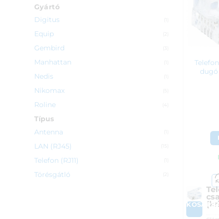
Gyártó
Digitus
(1)
Equip
(2)
Gembird
(3)
Manhattan
Telefon
(1)
dugó 
Nedis
(1)
Nikomax
(5)
Roline
(4)
Típus
Antenna
(1)
LAN (RJ45)
(15)
Telefon (RJ11)
(1)
Törésgátló
(2)
Tel
cs
(k
KOSÁRB