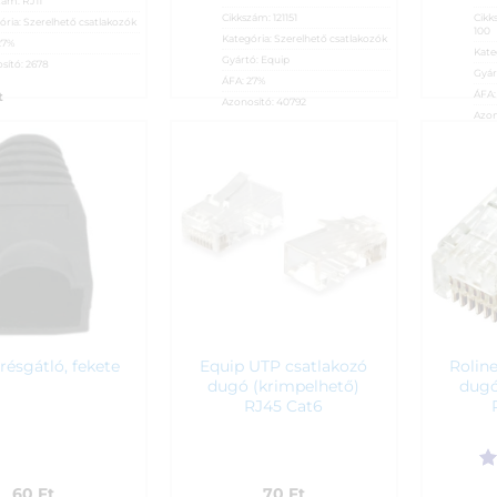
zám:
RJ11
Cikkszám:
121151
Cikk
ória:
Szerelhető csatlakozók
100
Kategória:
Szerelhető csatlakozók
27%
Kate
Gyártó:
Equip
sító:
2678
Gyár
ÁFA:
27%
ÁFA
t
Azonosító:
40792
Azon
50
Ft
55
Equip UTP csatlakozó
Rolin
résgátló, fekete
dugó (krimpelhető)
dugó
RJ45 Cat6
Ér
60
Ft
70
Ft