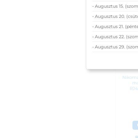
ÁFA:
• Augusztus 15. (szom
Azono
• Augusztus 20. (csüt
550
• Augusztus 21. (pénte
• Augusztus 22. (szom
• Augusztus 29. (szo
Nikoma
mo
RJ4
R