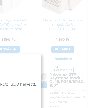
x Keystone betét
Nikomax STP Keystone
CAT6) szerszám
modul, Cat6,
kül szerelhető
RJ45/8P8C, 180°
1 590
Ft
1 590
Ft
KOSÁRBA
KOSÁRBA
Raktáron
Rendelésre
Összevet
Összevet
komax
Nikomax STP
ystone betét
Keystone modul,
TP CAT6)
Cat6, RJ45/8P8C,
A
KOSÁRBA
tt 13:00 helyett).
erszám nélkül
180°
erelhető
Cikkszám:
NMC-KJSE2-ET-MT
szám:
NMC-KJUE2-NT-WT
Kategória:
Szerelhető csatlakozók
gória:
Szerelhető csatlakozók
Gyártó:
Nikomax
tó:
Nikomax
ÁFA:
27%