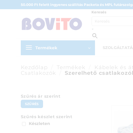
Skip
50.000 Ft felett ingyenes szállítás Packeta és MPL futárszolgá
to
Keresés
content
×
Termékek
SZOLGÁLTAT
Kezdőlap
/
Termékek
/
Kábelek és á
Csatlakozók
/
Szerelhető csatlakozó
Szűrés ár szerint
Min
Max
SZŰRÉS
ár
ár
Szűrés készlet szerint
Készleten