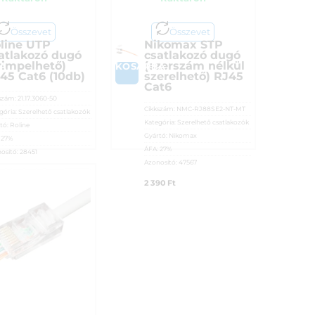
Összevet
Összevet
line UTP
Nikomax STP
atlakozó dugó
csatlakozó dugó
rimpelhető)
(szerszám nélkül
A
KOSÁRBA
45 Cat6 (10db)
szerelhető) RJ45
Cat6
szám:
21.17.3060-50
Cikkszám:
NMC-RJ88SE2-NT-MT
gória:
Szerelhető csatlakozók
Kategória:
Szerelhető csatlakozók
tó:
Roline
Gyártó:
Nikomax
:
27%
ÁFA:
27%
osító:
28451
Azonosító:
47567
90
Ft
2 390
Ft