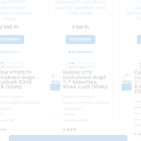
ine FTP/STP
Roline UTP csatlakozó
G
lakozó dugó –
dugó fali kábelhez, RJ45
csa
kolt RJ45 Cat6
Cat6 (10db)
(átme
(10db)
C
2 990
Ft
3 150
Ft
KOSÁRBA
KOSÁRBA
Raktáron
Rendelésre
Összevet
Összevet
line FTP/STP
Roline UTP
Ge
atlakozó dugó –
csatlakozó dugó
cs
nyékolt RJ45
fali kábelhez,
(á
A
KOSÁRBA
KOSÁRB
6 (10db)
RJ45 Cat6 (10db)
RJ
(1
zám:
21.17.3061-50
Cikkszám:
21.17.3062-50
Cikk
ória:
Szerelhető csatlakozók
Kategória:
Szerelhető csatlakozók
Kate
ó:
Roline
Gyártó:
Roline
Gyár
27%
ÁFA:
27%
ÁFA
sító:
21361
Azonosító:
43950
Azon
90
Ft
3 150
Ft
5 2