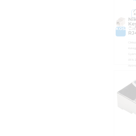
Ni
Ke
Ca
KOSÁRB
RJ
Cikks
Kateg
Gyárt
ÁFA:
Azono
1 79