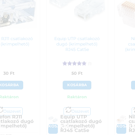
 RJ11 csatlakozó
Equip UTP csatlakozó
N
(krimpelhető)
dugó (krimpelhető)
csa
RJ45 Cat5e
(kri
(1)
Értékelés:
5
30
Ft
50
Ft
/ 5
KOSÁRBA
KOSÁRBA
Raktáron
Raktáron
Összevet
Összevet
efon RJ11
Equip UTP
Ni
atlakozó dugó
csatlakozó dugó
cs
rimpelhető)
(krimpelhető)
(k
A
KOSÁRBA
KOSÁRB
RJ45 Cat5e
RJ