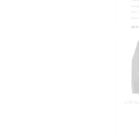
Cikks
Kateg
ÁFA:
Azono
30
F
UTP tö