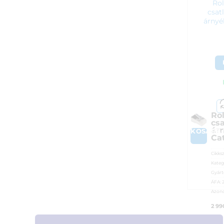
Rol
csat
árnyé
Ro
cs
ár
KOSÁRB
Cat
Cikks
Kateg
Gyárt
ÁFA:
Azono
2 9