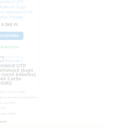
embird UTP
tlakozó dugó
nő kábeles) RJ45
at5e (100db)
5 290
Ft
KOSÁRBA
Raktáron
Összevet
mbird UTP
atlakozó dugó
tmenő kábeles)
A
45 Cat5e
00db)
szám:
LC-PTU-01/100
gória:
Szerelhető csatlakozók
tó:
Gembird
:
27%
osító:
55930
90
Ft