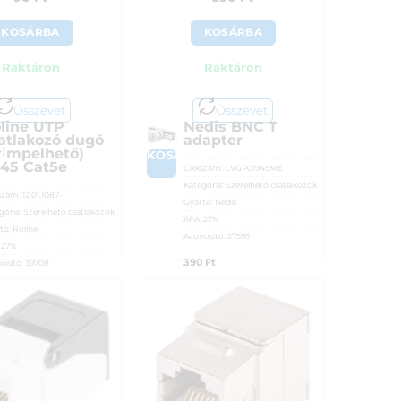
/ 5
KOSÁRBA
KOSÁRBA
Raktáron
Raktáron
Összevet
Összevet
line UTP
Nedis BNC T
atlakozó dugó
adapter
rimpelhető)
A
KOSÁRBA
45 Cat5e
Cikkszám:
CVGP01945ME
Kategória:
Szerelhető csatlakozók
szám:
12.01.1087-
Gyártó:
Nedis
gória:
Szerelhető csatlakozók
ÁFA:
27%
tó:
Roline
Azonosító:
27595
:
27%
390
Ft
osító:
39708
Ft