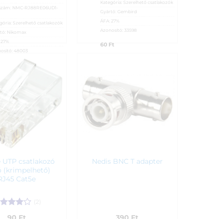
Kategória:
Szerelhető csatlakozók
szám:
NMC-RJ88RE06UD1-
Gyártó:
Gembird
ÁFA:
27%
gória:
Szerelhető csatlakozók
Azonosító:
33598
tó:
Nikomax
:
27%
60
Ft
osító:
48003
Ft
e UTP csatlakozó
Nedis BNC T adapter
 (krimpelhető)
RJ45 Cat5e
(2)
tékelés:
90
Ft
390
Ft