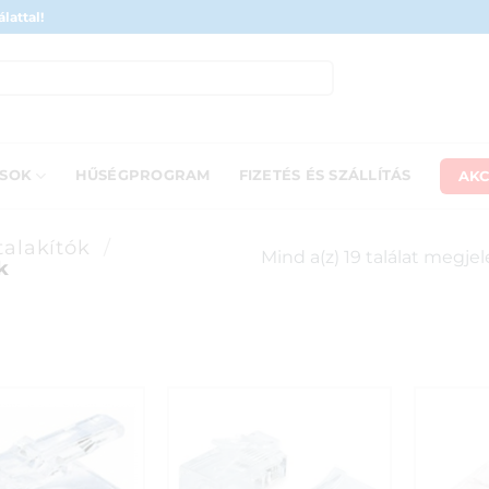
lattal!
AKC
ÁSOK
HŰSÉGPROGRAM
FIZETÉS ÉS SZÁLLÍTÁS
talakítók
/
Mind a(z) 19 találat megje
k