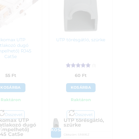
ikomax UTP
UTP törésgátló, szürke
tlakozó dugó
mpelhető) RJ45
Cat5e
(1)
Értékelés:
5
55
Ft
60
Ft
/ 5
KOSÁRBA
KOSÁRBA
Raktáron
Raktáron
Összevet
Összevet
komax UTP
UTP törésgátló,
atlakozó dugó
szürke
rimpelhető)
A
KOSÁRBA
45 Cat5e
Cikkszám:
SRB9SZ