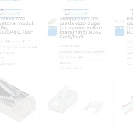
Összevet
Összevet
komax STP
Manhattan UTP
Ro
ystone modul,
csatlakozó dugó
cs
t6a,
(szerszám nélkül
(k
A
KOSÁRBA
KOSÁRB
45/8P8C, 180°
szerelhető) RJ45
RJ
Cat5/5e/6
zám:
NMC-KJSA2-ET-MT
Cikk
Cikkszám:
790482
ória:
Szerelhető csatlakozók
Kate
Kategória:
Szerelhető csatlakozók
ó:
Nikomax
Gyár
Gyártó:
Manhattan
27%
ÁFA
ÁFA:
27%
sító:
56099
Azon
Azonosító:
43427
0
Ft
2 3
1 990
Ft