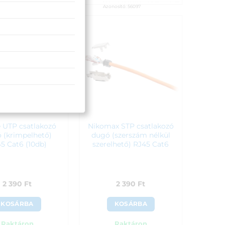
:
27%
Azonosító:
56097
osító:
38236
1 590
Ft
90
Ft
e UTP csatlakozó
Nikomax STP csatlakozó
 (krimpelhető)
dugó (szerszám nélkül
5 Cat6 (10db)
szerelhető) RJ45 Cat6
2 390
Ft
2 390
Ft
KOSÁRBA
KOSÁRBA
Raktáron
Raktáron