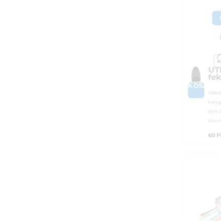
UT
fe
KOSÁRB
Cikks
Kateg
ÁFA:
Azono
60
F