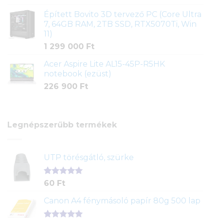
Épített Bovito 3D tervező PC (Core Ultra
7, 64GB RAM, 2TB SSD, RTX5070Ti, Win
11)
1 299 000
Ft
Acer Aspire Lite AL15-45P-R5HK
notebook (ezüst)
226 900
Ft
Legnépszerűbb termékek
UTP törésgátló, szürke
Értékelés
1
60
Ft
5.00
az 5-
ből,
Canon A4 fénymásoló papír 80g 500 lap
értékelés
alapján