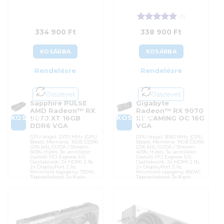
(1)
Értékelés:
5
334 900
Ft
338 900
Ft
/ 5
KOSÁRBA
KOSÁRBA
Rendelésre
Rendelésre
Összevet
Összevet
Sapphire PULSE
Gigabyte
AMD Radeon™ RX
Radeon™ RX 9070
KOSÁRBA
KOSÁRBA
9070 XT 16GB
XT GAMING OC 16G
DDR6 VGA
VGA
GPU órajel: 2970 MHz (GPU
GPU órajel: 3060 MHz (GPU
Boost); Memória: 16GB DDR6
Boost); Memória: 16GB DDR6
(256 bit); CUDA / Stream:
(256 bit); CUDA / Stream:
4096; Hűtés: 3x ventilátor;
4096; Hűtés: 3x ventilátor;
Csatoló: PCI Express 5.0;
Csatoló: PCI Express 5.0;
Csatlakozók: 2x HDMI 2.1b,
Csatlakozók: 2x HDMI 2.1b,
2x DisplayPort 2.1a;
2x DisplayPort 2.1a;
Minimális tápigény: 750W;
Minimális tápigény: 850W;
Tápcsatlakozó: 2x 8-pin
Tápcsatlakozó: 3x 8-pin
Cikkszám:
11348-03-20G
Cikkszám:
GV-
R9070XTGAMING OC-16GD
Kategória:
AMD Radeon
Kategória:
AMD Radeon
Gyártó:
Sapphire
Gyártó:
Gigabyte
Garanciaidő:
36 hónap