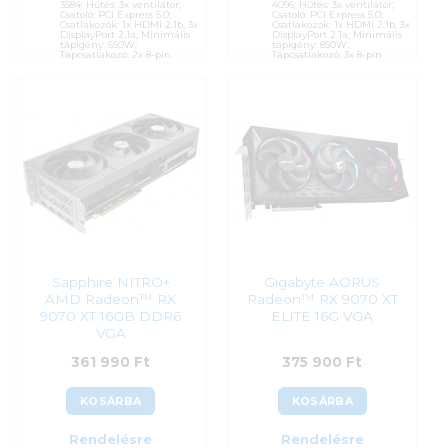
3584; Hűtés: 3x ventilátor;
4096; Hűtés: 3x ventilátor;
Csatoló: PCI Express 5.0;
Csatoló: PCI Express 5.0;
Csatlakozók: 1x HDMI 2.1b, 3x
Csatlakozók: 1x HDMI 2.1b, 3x
DisplayPort 2.1a; Minimális
DisplayPort 2.1a; Minimális
tápigény: 650W;
tápigény: 850W;
Tápcsatlakozó: 2x 8-pin
Tápcsatlakozó: 3x 8-pin
Cikkszám:
PRIME-RX9070-
Cikkszám:
TUF-RX9070XT-
O16G
O16G-GAMING
Kategória:
AMD Radeon
Kategória:
AMD Radeon
Gyártó:
Asus
Gyártó:
Asus
Garanciaidő:
36 hónap
Garanciaidő:
36 hónap
ÁFA:
27%
ÁFA:
27%
Azonosító:
52695
Azonosító:
52704
344 900
Ft
357 900
Ft
Sapphire NITRO+
Gigabyte AORUS
AMD Radeon™ RX
Radeon™ RX 9070 XT
9070 XT 16GB DDR6
ELITE 16G VGA
VGA
361 990
Ft
375 900
Ft
KOSÁRBA
KOSÁRBA
Rendelésre
Rendelésre