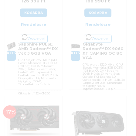
126 990
Ft
168 990
Ft
KOSÁRBA
KOSÁRBA
Rendelésre
Rendelésre
Összevet
Összevet
Sapphire PULSE
Gigabyte
AMD Radeon™ RX
Radeon™ RX 9060
KOSÁRBA
KOSÁRBA
7600 8GB VGA
XT GAMING OC 8G
VGA
GPU órajel: 2755 MHz (GPU
Boost); Memória: 8GB DDR6
GPU órajel: 3320 MHz (GPU
(128 bit); CUDA / Stream:
Boost); Memória: 8GB DDR6
2048; Hűtés: 2x ventilátor;
(128 bit); CUDA / Stream:
Csatoló: PCI Express 4.0;
2048; Hűtés: 3x ventilátor;
Csatlakozók: 1x HDMI 2.1, 3x
Csatoló: PCI Express 5.0;
DisplayPort 1.4; Minimális
Csatlakozók: 1x HDMI 2.1b, 2x
tápigény: 550W;
DisplayPort 2.1a; Minimális
Tápcsatlakozó: 1x 8-pin
tápigény: 450W;
Tápcsatlakozó: 1x 8-pin
Cikkszám:
11324-01-20G
Cikkszám:
GV-
Kategória:
AMD Radeon
R9060XTGAMING OC-8GD
Gyártó:
Sapphire
Kategória:
AMD Radeon
-17%
Garanciaidő:
36 hónap
Gyártó:
Gigabyte
ÁFA:
27%
Garanciaidő:
36 hónap
Azonosító:
47972
ÁFA:
27%
Azonosító:
53318
126 990
Ft