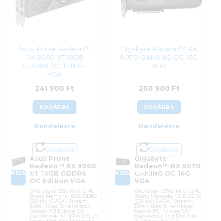
219 990
Ft
237 900
Ft
Asus Prime Radeon™
Gigabyte Radeon™ RX
RX 9060 XT 16GB
9070 GAMING OC 16G
GDDR6 OC Edition
VGA
VGA
241 900
Ft
260 900
Ft
KOSÁRBA
KOSÁRBA
Rendelésre
Rendelésre
Összevet
Összevet
Asus Prime
Gigabyte
Radeon™ RX 9060
Radeon™ RX 9070
KOSÁRBA
KOSÁRBA
XT 16GB GDDR6
GAMING OC 16G
OC Edition VGA
VGA
GPU órajel: 3330 MHz (GPU
GPU órajel: 2700 MHz (GPU
Boost); Memória: 16GB DDR6
Boost); Memória: 16GB DDR6
(128 bit); CUDA / Stream:
(256 bit); CUDA / Stream:
2048; Hűtés: 3x ventilátor;
3584; Hűtés: 3x ventilátor;
Csatoló: PCI Express 5.0;
Csatoló: PCI Express 5.0;
Csatlakozók: 1x HDMI 2.1b, 2x
Csatlakozók: 2x HDMI 2.1b,
DisplayPort 2.1a; Minimális
2x DisplayPort 2.1a;