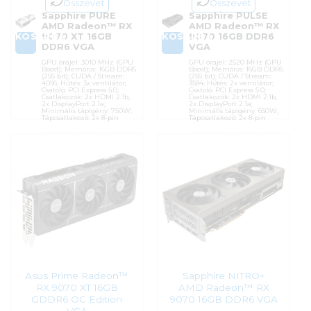
Összevet
Összevet
Sapphire PURE
Sapphire PULSE
AMD Radeon™ RX
AMD Radeon™ RX
KOSÁRBA
KOSÁRBA
9070 XT 16GB
9070 16GB DDR6
DDR6 VGA
VGA
GPU órajel: 3010 MHz (GPU
GPU órajel: 2520 MHz (GPU
Boost); Memória: 16GB DDR6
Boost); Memória: 16GB DDR6
(256 bit); CUDA / Stream:
(256 bit); CUDA / Stream:
4096; Hűtés: 3x ventilátor;
3584; Hűtés: 2x ventilátor;
Csatoló: PCI Express 5.0;
Csatoló: PCI Express 5.0;
Csatlakozók: 2x HDMI 2.1b,
Csatlakozók: 2x HDMI 2.1b,
2x DisplayPort 2.1a;
2x DisplayPort 2.1a;
Minimális tápigény: 750W;
Minimális tápigény: 650W;
Tápcsatlakozó: 2x 8-pin
Tápcsatlakozó: 2x 8-pin
Cikkszám:
11348-02-20G
Cikkszám:
11349-03-20G
Kategória:
AMD Radeon
Kategória:
AMD Radeon
Gyártó:
Sapphire
Gyártó:
Sapphire
Garanciaidő:
36 hónap
Garanciaidő:
36 hónap
ÁFA:
27%
ÁFA:
27%
Azonosító:
53022
Azonosító:
52694
299 990
Ft
305 900
Ft
Asus Prime Radeon™
Sapphire NITRO+
RX 9070 XT 16GB
AMD Radeon™ RX
GDDR6 OC Edition
9070 16GB DDR6 VGA