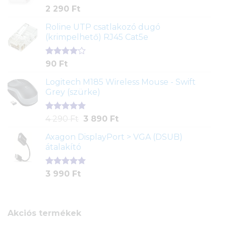
Értékelés
2
2 290
Ft
5.00
az 5-
ből,
Roline UTP csatlakozó dugó
értékelés
(krimpelhető) RJ45 Cat5e
alapján
Értékelés
2
90
Ft
4.00
az
5-ből,
Logitech M185 Wireless Mouse - Swift
értékelés
Grey (szürke)
alapján
Értékelés
1
Original
Current
4 290
Ft
3 890
Ft
5.00
az 5-
price
price
ből,
Axagon DisplayPort > VGA (DSUB)
was:
is:
értékelés
átalakító
4
3
alapján
290 Ft.
890 Ft.
Értékelés
1
3 990
Ft
5.00
az 5-
ből,
értékelés
alapján
Akciós termékek