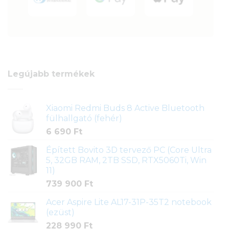
Legújabb termékek
Xiaomi Redmi Buds 8 Active Bluetooth
fülhallgató (fehér)
6 690
Ft
Épített Bovito 3D tervező PC (Core Ultra
5, 32GB RAM, 2TB SSD, RTX5060Ti, Win
11)
739 900
Ft
Acer Aspire Lite AL17-31P-35T2 notebook
(ezüst)
228 990
Ft