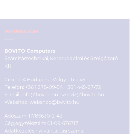
was:
is:
9
8
290 Ft.
590 Ft.
IMPRESSZUM
BOVITO Computers
Számítástechnikai, Kereskedelmi és Szolgáltató
Kft.
Cím: 1214 Budapest, Völgy utca 45.
Telefon:
+36 1 278-09-54
,
+36 1 445-27-72
E-mail:
info@bovito.hu
,
szerviz@bovito.hu
Webshop:
webshop@bovito.hu
Adószám: 11786630-2-43
Cégjegyzékszám: 01-09-676717
Adatkezelés nyilvántartási száma: