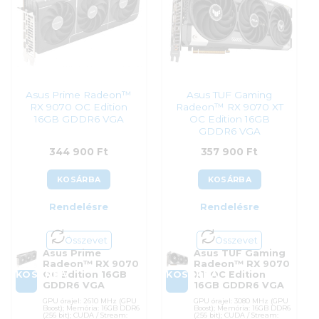
Garanciaidő:
36 hónap
ÁFA:
27%
ÁFA:
27%
Azonosító:
52703
Azonosító:
52701
334 900
Ft
338 900
Ft
Asus Prime Radeon™
Asus TUF Gaming
RX 9070 OC Edition
Radeon™ RX 9070 XT
16GB GDDR6 VGA
OC Edition 16GB
GDDR6 VGA
344 900
Ft
357 900
Ft
KOSÁRBA
KOSÁRBA
Rendelésre
Rendelésre
Összevet
Összevet
Asus Prime
Asus TUF Gaming
Radeon™ RX 9070
Radeon™ RX 9070
KOSÁRBA
KOSÁRBA
OC Edition 16GB
XT OC Edition
GDDR6 VGA
16GB GDDR6 VGA
GPU órajel: 2610 MHz (GPU
GPU órajel: 3080 MHz (GPU
Boost); Memória: 16GB DDR6
Boost); Memória: 16GB DDR6
(256 bit); CUDA / Stream:
(256 bit); CUDA / Stream: