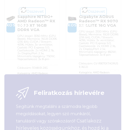
Összevet
Összevet
Sapphire NITRO+
Gigabyte AORUS
AMD Radeon™ RX
Radeon™ RX 9070
KOSÁRBA
KOSÁRBA
9070 XT 16GB
XT ELITE 16G VGA
DDR6 VGA
GPU órajel: 3100 MHz (GPU
Boost); Memória: 16GB DDR6
GPU órajel: 3060 MHz (GPU
(256 bit); CUDA / Stream:
Boost); Memória: 16GB DDR6
4096; Hűtés: 3x ventilátor;
(256 bit); CUDA / Stream:
Csatoló: PCI Express 5.0;
4096; Hűtés: 3x ventilátor;
Csatlakozók: 2x HDMI 2.1b,
Csatoló: PCI Express 5.0;
2x DisplayPort 2.1a;
Csatlakozók: 2x HDMI 2.1b,
Minimális tápigény: 850W;
2x DisplayPort 2.1a;
Tápcsatlakozó: 3x 8-pin
Minimális tápigény: 750W;
Tápcsatlakozó: 3x 8-pin
Cikkszám:
GV-R9070XTAORUS
E-16GD
Cikkszám:
11348-01-20G
Kategória:
AMD Radeon
Kategória:
AMD Radeon
Gyártó:
Gigabyte
Gyártó:
Sapphire
Garanciaidő:
36 hónap
Garanciaidő:
36 hónap
ÁFA:
27%
ÁFA:
27%
Feliratkozás hírlevélre
Azonosító:
52702
Azonosító:
53273
375 900
Ft
361 990
Ft
Segítünk megtalálni a számodra legjobb
megoldásokat, legyen szó munkáról,
Csatlakozz
tanulásról vagy szórakozásról!
hírleveles közösségünkhöz, és hozd ki a