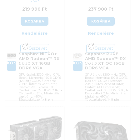
VGA
219 990
Ft
237 900
Ft
KOSÁRBA
KOSÁRBA
Rendelésre
Rendelésre
Összevet
Összevet
Sapphire NITRO+
Sapphire PURE
AMD Radeon™ RX
AMD Radeon™ RX
KOSÁRBA
KOSÁRBA
9060 XT 16GB
9060 XT OC 16GB
DDR6 VGA
DDR6 VGA
GPU órajel: 3320 MHz (GPU
GPU órajel: 3290 MHz (GPU
Boost); Memória: 16GB DDR6
Boost); Memória: 16GB DDR6
(128 bit); CUDA / Stream:
(128 bit); CUDA / Stream:
2048; Hűtés: 3x ventilátor;
2048; Hűtés: 2x ventilátor;
Csatoló: PCI Express 5.0;
Csatoló: PCI Express 5.0;
Csatlakozók: 2x HDMI 2.1b, 1x
Csatlakozók: 2x HDMI 2.1b, 1x
DisplayPort 2.1a; Minimális
DisplayPort 2.1a; Minimális
tápigény: 450W;
tápigény: 450W;
Tápcsatlakozó: 1x 8-pin
Tápcsatlakozó: 1x 8-pin
Cikkszám:
11350-01-20G
Cikkszám:
11350-02-20G
Kategória:
AMD Radeon
Kategória:
AMD Radeon
Gyártó:
Sapphire
Gyártó:
Sapphire
Garanciaidő:
36 hónap
Garanciaidő:
36 hónap
ÁFA:
27%
ÁFA:
27%
Azonosító:
54531
Azonosító:
55624