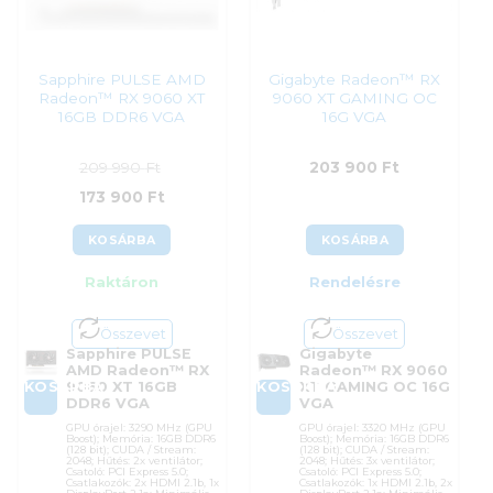
168 990
Ft
Sapphire PULSE AMD
Gigabyte Radeon™ RX
Radeon™ RX 9060 XT
9060 XT GAMING OC
16GB DDR6 VGA
16G VGA
209 990
Ft
203 900
Ft
Original
Current
173 900
Ft
price
price
KOSÁRBA
KOSÁRBA
was:
is:
Raktáron
Rendelésre
209
173
990 Ft.
900 Ft.
Összevet
Összevet
Sapphire PULSE
Gigabyte
AMD Radeon™ RX
Radeon™ RX 9060
KOSÁRBA
KOSÁRBA
9060 XT 16GB
XT GAMING OC 16G
DDR6 VGA
VGA
GPU órajel: 3290 MHz (GPU
GPU órajel: 3320 MHz (GPU
Boost); Memória: 16GB DDR6
Boost); Memória: 16GB DDR6
(128 bit); CUDA / Stream:
(128 bit); CUDA / Stream:
2048; Hűtés: 2x ventilátor;
2048; Hűtés: 3x ventilátor;
Csatoló: PCI Express 5.0;
Csatoló: PCI Express 5.0;
Csatlakozók: 2x HDMI 2.1b, 1x
Csatlakozók: 1x HDMI 2.1b, 2x