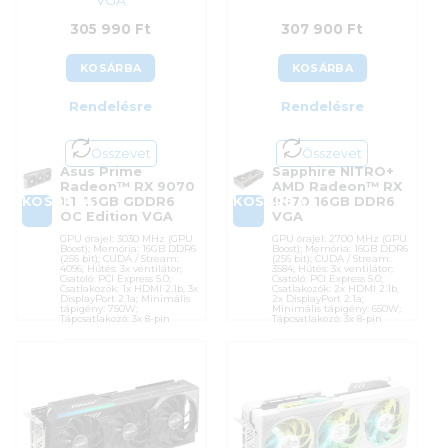
VGA
305 990
Ft
307 900
Ft
KOSÁRBA
KOSÁRBA
Rendelésre
Rendelésre
Összevet
Összevet
Asus Prime
Sapphire NITRO+
Radeon™ RX 9070
AMD Radeon™ RX
KOSÁRBA
KOSÁRBA
XT 16GB GDDR6
9070 16GB DDR6
OC Edition VGA
VGA
GPU órajel: 3030 MHz (GPU
GPU órajel: 2700 MHz (GPU
Boost); Memória: 16GB DDR6
Boost); Memória: 16GB DDR6
(256 bit); CUDA / Stream:
(256 bit); CUDA / Stream:
4096; Hűtés: 3x ventilátor;
3584; Hűtés: 3x ventilátor;
Csatoló: PCI Express 5.0;
Csatoló: PCI Express 5.0;
Csatlakozók: 1x HDMI 2.1b, 3x
Csatlakozók: 2x HDMI 2.1b,
DisplayPort 2.1a; Minimális
2x DisplayPort 2.1a;
tápigény: 750W;
Minimális tápigény: 650W;
Tápcsatlakozó: 3x 8-pin
Tápcsatlakozó: 3x 8-pin
Cikkszám:
PRIME-RX9070XT-
Cikkszám:
11349-01-20G
O16G
Kategória:
AMD Radeon
Kategória:
AMD Radeon
Gyártó:
Sapphire
Gyártó:
Asus
Garanciaidő:
36 hónap
Garanciaidő:
36 hónap
ÁFA:
27%
ÁFA:
27%
Azonosító:
52699