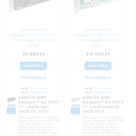
Azonosító:
52705
307 900
Ft
305 990
Ft
ASRock AMD
ASRock AMD
Radeon™ RX 9070 XT
Radeon™ RX 9070 XT
Challenger 16GB OC
Steel Legend 16GB
VGA
VGA
311 900
Ft
319 900
Ft
KOSÁRBA
KOSÁRBA
Rendelésre
Rendelésre
Összevet
Összevet
ASRock AMD
ASRock AMD
Radeon™ RX 9070
Radeon™ RX 9070
KOSÁRBA
KOSÁRBA
XT Challenger
XT Steel Legend
16GB OC VGA
16GB VGA
GPU órajel: 2970 MHz (GPU
GPU órajel: 2970 MHz (GPU
Boost); Memória: 16GB DDR6
Boost); Memória: 16GB DDR6
(256 bit); CUDA / Stream:
(256 bit); CUDA / Stream:
4096; Hűtés: 3x ventilátor;
4096; Hűtés: 3x ventilátor;
Csatoló: PCI Express 5.0;
Csatoló: PCI Express 5.0;
Csatlakozók: 1x HDMI 2.1b, 3x
Csatlakozók: 1x HDMI 2.1b, 3x
DisplayPort 2.1a; Minimális
DisplayPort 2.1a; Minimális