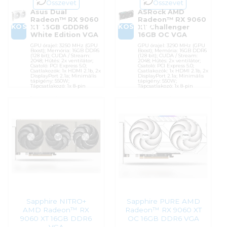
Összevet
Összevet
Asus Dual
ASRock AMD
Radeon™ RX 9060
Radeon™ RX 9060
KOSÁRBA
KOSÁRBA
XT 16GB GDDR6
XT Challenger
White Edition VGA
16GB OC VGA
GPU órajel: 3250 MHz (GPU
GPU órajel: 3290 MHz (GPU
Boost); Memória: 16GB DDR6
Boost); Memória: 16GB DDR6
(128 bit); CUDA / Stream:
(128 bit); CUDA / Stream:
2048; Hűtés: 2x ventilátor;
2048; Hűtés: 2x ventilátor;
Csatoló: PCI Express 5.0;
Csatoló: PCI Express 5.0;
Csatlakozók: 1x HDMI 2.1b, 2x
Csatlakozók: 1x HDMI 2.1b, 2x
DisplayPort 2.1a; Minimális
DisplayPort 2.1a; Minimális
tápigény: 550W;
tápigény: 550W;
Tápcsatlakozó: 1x 8-pin
Tápcsatlakozó: 1x 8-pin
Cikkszám:
DUAL-RX9060XT-
Cikkszám:
RX9060XT CL 16GO
16G-WHITE
Kategória:
AMD Radeon
Kategória:
AMD Radeon
Gyártó:
ASRock
Gyártó:
Asus
Garanciaidő:
36 hónap
Garanciaidő:
36 hónap
ÁFA:
27%
ÁFA:
27%
Azonosító:
54900
Azonosító:
55622
209 900
Ft
207 990
Ft
Sapphire NITRO+
Sapphire PURE AMD
AMD Radeon™ RX
Radeon™ RX 9060 XT
9060 XT 16GB DDR6
OC 16GB DDR6 VGA