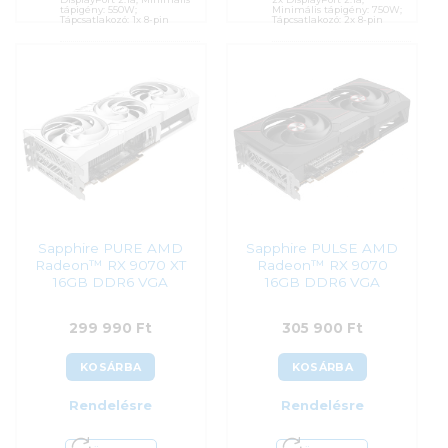
tápigény: 550W;
Minimális tápigény: 750W;
Tápcsatlakozó: 1x 8-pin
Tápcsatlakozó: 2x 8-pin
Cikkszám:
PRIME-RX9060XT-
Cikkszám:
GV-R9070GAMING
O16G
OC-16GD
Kategória:
AMD Radeon
Kategória:
AMD Radeon
Gyártó:
Asus
Gyártó:
Gigabyte
Garanciaidő:
36 hónap
Garanciaidő:
36 hónap
ÁFA:
27%
ÁFA:
27%
Azonosító:
54726
Azonosító:
52698
241 900
Ft
260 900
Ft
Sapphire PURE AMD
Sapphire PULSE AMD
Radeon™ RX 9070 XT
Radeon™ RX 9070
16GB DDR6 VGA
16GB DDR6 VGA
299 990
Ft
305 900
Ft
KOSÁRBA
KOSÁRBA
Rendelésre
Rendelésre