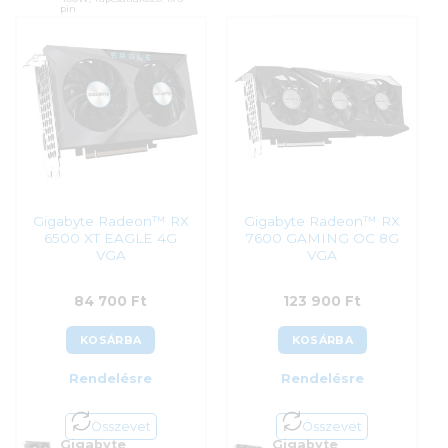
pin
Cikkszám:
AXRX 6500XT
4GBD6-DH
Cikkszám:
RX6500XT PGD 4GO
Kategória:
AMD Radeon
Kategória:
AMD Radeon
Gyártó:
PowerColor
Gyártó:
ASRock
Garanciaidő:
36 hónap
Garanciaidő:
24 hónap
ÁFA:
27%
ÁFA:
27%
Azonosító:
51809
Azonosító:
44118
75 400
Ft
74 900
Ft
Gigabyte Radeon™ RX
Gigabyte Radeon™ RX
6500 XT EAGLE 4G
7600 GAMING OC 8G
VGA
VGA
84 700
Ft
123 900
Ft
KOSÁRBA
KOSÁRBA
Rendelésre
Rendelésre
Összevet
Összevet
Gigabyte
Gigabyte