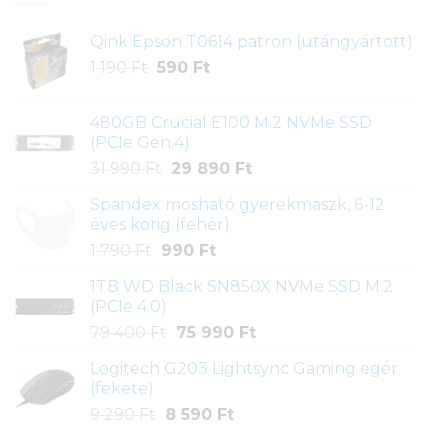
Qink Epson T0614 patron (utángyártott)
Original
Current
1 190
Ft
590
Ft
price
price
was:
is:
480GB Crucial E100 M.2 NVMe SSD
1
590 Ft.
(PCIe Gen.4)
190 Ft.
Original
Current
31 990
Ft
29 890
Ft
price
price
Spandex mosható gyerekmaszk, 6-12
was:
is:
éves korig (fehér)
31
29
Original
Current
1 790
Ft
990
Ft
990 Ft.
890 Ft.
price
price
1TB WD Black SN850X NVMe SSD M.2
was:
is:
(PCIe 4.0)
1
990 Ft.
Original
Current
79 400
Ft
75 990
Ft
790 Ft.
price
price
Logitech G203 Lightsync Gaming egér
was:
is:
(fekete)
79
75
Original
Current
9 290
Ft
8 590
Ft
400 Ft.
990 Ft.
price
price