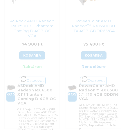
ASRock AMD Radeon
PowerColor AMD
RX 6500 XT Phantom
Radeon™ RX 6500 XT
Gaming D 4GB OC
ITX 4GB GDDR6 VGA
VGA
74 900
Ft
75 400
Ft
KOSÁRBA
KOSÁRBA
Raktáron
Rendelésre
Összevet
Összevet
ASRock AMD
PowerColor AMD
Radeon RX 6500
Radeon™ RX 6500
KOSÁRBA
KOSÁRBA
XT Phantom
XT ITX 4GB GDDR6
Gaming D 4GB OC
VGA
VGA
GPU órajel: 2815 MHz (GPU
Boost); Memória: 4GB DDR6
GPU órajel: 2820 MHz (GPU
(64 bit); CUDA / Stream: 1024
Boost); Memória: 4GB DDR6
Hűtés: 1x ventilátor; Csatoló:
(64 bit); CUDA / Stream: 1024
PCI Express 4.0; Csatlakozók:
Hűtés: 2x ventilátor; Csatoló:
1x HDMI 2.1, 1x DisplayPort
PCI Express 4.0; Csatlakozók:
1.4; Minimális tápigény:
1x HDMI 2.1, 1x DisplayPort
400W; Tápcsatlakozó: 1x 6-
1.4a; Minimális tápigény:
pin
400W; Tápcsatlakozó: 1x 8-