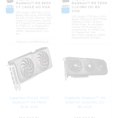
Radeon™ RX 6500
Radeon™ RX 7600
KOSÁRBA
KOSÁRBA
XT EAGLE 4G VGA
GAMING OC 8G
VGA
GPU órajel: 2815 MHz (GPU
Boost); Memória: 4GB DDR6
GPU órajel: 2755 MHz (GPU
(64 bit); CUDA / Stream: 1024
Boost); Memória: 8GB DDR6
Hűtés: 2x ventilátor; Csatoló:
(128 bit); CUDA / Stream:
PCI Express 4.0; Csatlakozók:
2048; Hűtés: 3x ventilátor;
1x HDMI 2.1, 1x DisplayPort
Csatoló: PCI Express 4.0;
1.4a; Minimális tápigény:
Csatlakozók: 2x HDMI 2.1a,
400W; Tápcsatlakozó: 1x 6-
2x DisplayPort 1.4a;
pin
Minimális tápigény: 550W;
Tápcsatlakozó: 1x 8-pin
Cikkszám:
GV-R65XTEAGLE-
4GD
Cikkszám:
GV-R76GAMING
OC-8GD
Kategória:
AMD Radeon
Kategória:
AMD Radeon
Gyártó:
Gigabyte
Gyártó:
Gigabyte
Garanciaidő:
36 hónap
Garanciaidő:
36 hónap
ÁFA:
27%
ÁFA:
27%
Azonosító:
48701
Azonosító:
46950
84 700
Ft
123 900
Ft
Sapphire PULSE AMD
Gigabyte Radeon™ RX
Radeon™ RX 7600
9060 XT GAMING OC
8GB VGA
8G VGA