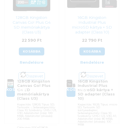
20 590
Ft
128GB Kingston
16GB Kingston
Canvas Go! Plus G4
Industrial Plus
SD memóriakártya
microSD kártya + SD
(Class U3)
adapter (Class 10)
22 590
Ft
22 790
Ft
KOSÁRBA
KOSÁRBA
Rendelésre
Rendelésre
Összevet
Összevet
128GB Kingston
16GB Kingston
Canvas Go! Plus
Industrial Plus
KOSÁRBA
KOSÁRBA
G4 SD
microSD kártya +
memóriakártya
SD adapter (Class
(Class U3)
10)
Kapacitás: 128GB; Típus: SD;
Kapacitás: 16GB; Típus: micro
Tartozék: -; Sebességosztály:
SD; Tartozék: SD
Class 10; Szabvány: UHS-I U3,
kártyaadapter;
V30; Adatátvitel (írás): 100
Sebességosztály: Class 10;
MB/s; Adatátvitel (olvasás):
Szabvány: UHS-I U3, V30, A1;
200 MB/s
Adatátvitel (írás): 80 MB/s;
Adatátvitel (olvasás): 100
MB/s
Cikkszám:
SDG4/128GB