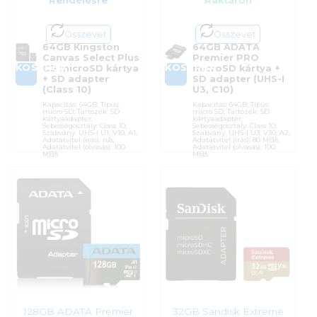
Rendelésre
Raktáron
Összevet
Összevet
64GB Kingston
64GB ADATA
Canvas Select Plus
Premier PRO
KOSÁRBA
KOSÁRBA
G3 microSD kártya
microSD kártya +
+ SD adapter
SD adapter (UHS-I
(Class 10)
U3, C10)
Kapacitás: 64GB; Típus:
Kapacitás: 64GB; Típus:
micro SD; Tartozék: SD
micro SD; Tartozék: SD
kártyaadapter;
kártyaadapter;
Sebességosztály: Class 10;
Sebességosztály: Class 10;
Szabvány: UHS-I U1, V10, A1;
Szabvány: UHS-I U3, V30, A2;
Adatátvitel (írás): n/a;
Adatátvitel (írás): 80 MB/s;
Adatátvitel (olvasás): 100
Adatátvitel (olvasás): 100
MB/s
MB/s
Cikkszám:
SDCS3/64GB
Cikkszám:
AUSDX64GUI3V30SA2-RA1
Kategória:
Memóriakártyák
Kategória:
Memóriakártyák
Gyártó:
Kingston
Gyártó:
ADATA
Garanciaidő:
60 hónap
Garanciaidő:
60 hónap
ÁFA:
27%
ÁFA:
27%
Azonosító:
55470
Azonosító:
54800
10 990
Ft
11 390
Ft
128GB ADATA Premier
32GB Sandisk Extreme