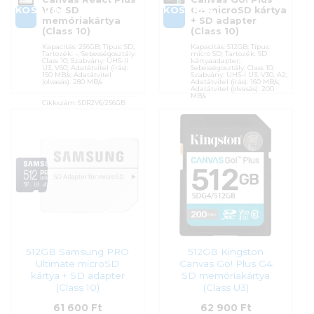
KOSÁRBA
KOSÁRBA
V60 SD
G4 microSD kártya
memóriakártya
+ SD adapter
(Class 10)
(Class 10)
Kapacitás: 256GB; Típus: SD;
Kapacitás: 512GB; Típus:
Tartozék: -; Sebességosztály:
micro SD; Tartozék: SD
Class 10; Szabvány: UHS-II
kártyaadapter;
U3, V60; Adatátvitel (írás):
Sebességosztály: Class 10;
150 MB/s; Adatátvitel
Szabvány: UHS-I U3, V30, A2;
(olvasás): 280 MB/s
Adatátvitel (írás): 160 MB/s;
Adatátvitel (olvasás): 200
MB/s
Cikkszám:
SDR2V6/256GB
Kategória:
Memóriakártyák
Cikkszám:
SDCG4/512GB
Gyártó:
Kingston
Kategória:
Memóriakártyák
Garanciaidő:
60 hónap
Gyártó:
Kingston
ÁFA:
27%
Garanciaidő:
60 hónap
Azonosító:
51160
ÁFA:
27%
Azonosító:
52762
59 990
Ft
60 400
Ft
512GB Samsung PRO
512GB Kingston
Ultimate microSD
Canvas Go! Plus G4
kártya + SD adapter
SD memóriakártya
(Class 10)
(Class U3)
61 600
Ft
62 900
Ft