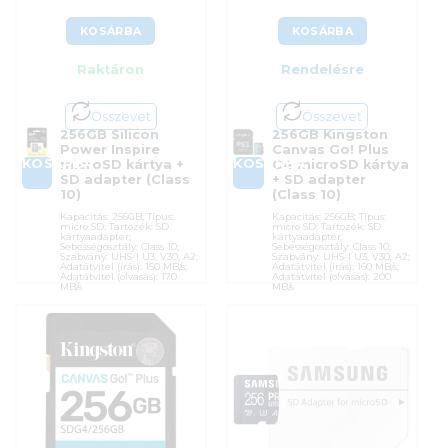
KOSÁRBA
KOSÁRBA
Raktáron
Rendelésre
Összevet
Összevet
256GB Silicon
256GB Kingston
Power Inspire
Canvas Go! Plus
KOSÁRBA
KOSÁRBA
microSD kártya +
G4 microSD kártya
SD adapter (Class
+ SD adapter
10)
(Class 10)
Kapacitás: 256GB; Típus:
Kapacitás: 256GB; Típus:
micro SD; Tartozék: SD
micro SD; Tartozék: SD
kártyaadapter;
kártyaadapter;
Sebességosztály: Class 10;
Sebességosztály: Class 10;
Szabvány: UHS-I U3, V30, A2;
Szabvány: UHS-I U3, V30, A2;
Adatátvitel (írás): 150 MB/s;
Adatátvitel (írás): 160 MB/s;
Adatátvitel (olvasás): 170
Adatátvitel (olvasás): 200
MB/s
MB/s
Cikkszám:
Cikkszám:
SDCG4/256GB
SP256GBSTXLA2V1NSP
Kategória:
Memóriakártyák
Kategória:
Memóriakártyák
Gyártó:
Kingston
Gyártó:
Silicon Power
Garanciaidő:
60 hónap
Garanciaidő:
120 hónap
ÁFA:
27%
ÁFA:
27%
Azonosító:
52761
Azonosító:
52667
31 790
Ft