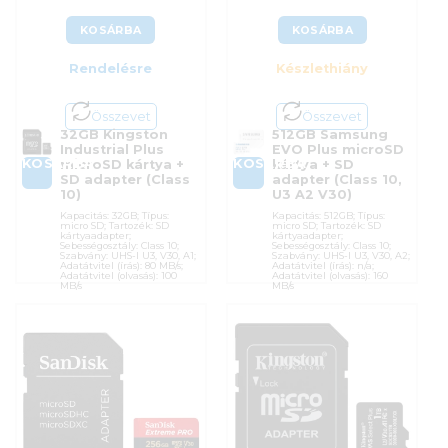
KOSÁRBA
KOSÁRBA
Rendelésre
Készlethiány
Összevet
Összevet
32GB Kingston
512GB Samsung
Industrial Plus
EVO Plus microSD
KOSÁRBA
KOSÁRBA
microSD kártya +
kártya + SD
SD adapter (Class
adapter (Class 10,
10)
U3 A2 V30)
Kapacitás: 32GB; Típus:
Kapacitás: 512GB; Típus:
micro SD; Tartozék: SD
micro SD; Tartozék: SD
kártyaadapter;
kártyaadapter;
Sebességosztály: Class 10;
Sebességosztály: Class 10;
Szabvány: UHS-I U3, V30, A1;
Szabvány: UHS-I U3, V30, A2;
Adatátvitel (írás): 80 MB/s;
Adatátvitel (írás): n/a;
Adatátvitel (olvasás): 100
Adatátvitel (olvasás): 160
MB/s
MB/s
Cikkszám:
SDCIT2/32GB
Cikkszám:
MB-MC512SA/EU
Kategória:
Memóriakártyák
Kategória:
Memóriakártyák
Gyártó:
Kingston
Gyártó:
Samsung
Garanciaidő:
36 hónap
Garanciaidő:
120 hónap
ÁFA:
27%
ÁFA:
27%
Azonosító:
50048
Azonosító:
50679
42 290
Ft
42 790
Ft