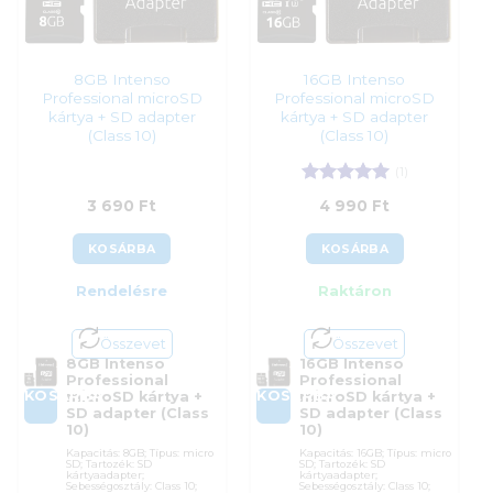
8GB Intenso
16GB Intenso
Professional microSD
Professional microSD
kártya + SD adapter
kártya + SD adapter
(Class 10)
(Class 10)
(1)
Értékelés:
5
3 690
Ft
4 990
Ft
/ 5
KOSÁRBA
KOSÁRBA
Rendelésre
Raktáron
Összevet
Összevet
8GB Intenso
16GB Intenso
Professional
Professional
KOSÁRBA
KOSÁRBA
microSD kártya +
microSD kártya +
SD adapter (Class
SD adapter (Class
10)
10)
Kapacitás: 8GB; Típus: micro
Kapacitás: 16GB; Típus: micro
SD; Tartozék: SD
SD; Tartozék: SD
kártyaadapter;
kártyaadapter;
Sebességosztály: Class 10;
Sebességosztály: Class 10;