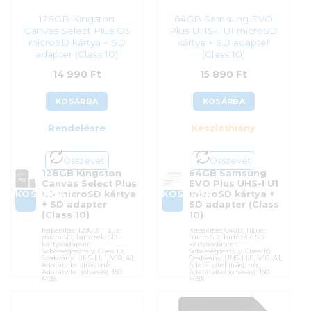
128GB Kingston
64GB Samsung EVO
Canvas Select Plus G3
Plus UHS-I U1 microSD
microSD kártya + SD
kártya + SD adapter
adapter (Class 10)
(Class 10)
14 990
Ft
15 890
Ft
KOSÁRBA
KOSÁRBA
Rendelésre
Készlethiány
Összevet
Összevet
128GB Kingston
64GB Samsung
Canvas Select Plus
EVO Plus UHS-I U1
KOSÁRBA
KOSÁRBA
G3 microSD kártya
microSD kártya +
+ SD adapter
SD adapter (Class
(Class 10)
10)
Kapacitás: 128GB; Típus:
Kapacitás: 64GB; Típus:
micro SD; Tartozék: SD
micro SD; Tartozék: SD
kártyaadapter;
kártyaadapter;
Sebességosztály: Class 10;
Sebességosztály: Class 10;
Szabvány: UHS-I U1, V10, A1;
Szabvány: UHS-I U1, V10, A1;
Adatátvitel (írás): n/a;
Adatátvitel (írás): n/a;
Adatátvitel (olvasás): 150
Adatátvitel (olvasás): 160
MB/s
MB/s
Cikkszám:
SDCS3/128GB
Cikkszám:
MB-MC64SA/EU