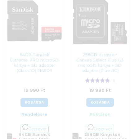
Kategória:
Memóriakártyák
Kategória:
Memóriakártyák
Gyártó:
Sandisk
Gyártó:
ADATA
Garanciaidő:
120 hónap
Garanciaidő:
60 hónap
ÁFA:
27%
ÁFA:
27%
Azonosító:
45444
Azonosító:
33096
19 890
Ft
19 990
Ft
64GB Sandisk
256GB Kingston
Extreme PRO microSD
Canvas Select Plus G3
kártya + SD adapter
microSD kártya + SD
(Class 10) 214503
adapter (Class 10)
(1)
Értékelés:
5
19 990
Ft
19 990
Ft
/ 5
KOSÁRBA
KOSÁRBA
Rendelésre
Raktáron
Összevet
Összevet
64GB Sandisk
256GB Kingston