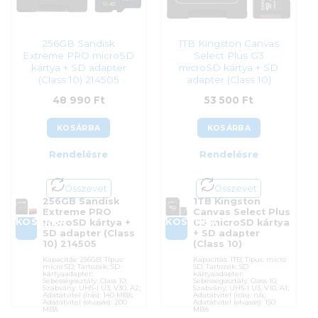
256GB Sandisk
1TB Kingston Canvas
Extreme PRO microSD
Select Plus G3
kártya + SD adapter
microSD kártya + SD
(Class 10) 214505
adapter (Class 10)
48 990
Ft
53 500
Ft
KOSÁRBA
KOSÁRBA
Rendelésre
Rendelésre
Összevet
Összevet
256GB Sandisk
1TB Kingston
Extreme PRO
Canvas Select Plus
KOSÁRBA
KOSÁRBA
microSD kártya +
G3 microSD kártya
SD adapter (Class
+ SD adapter
10) 214505
(Class 10)
Kapacitás: 256GB; Típus:
Kapacitás: 1TB; Típus: micro
micro SD; Tartozék: SD
SD; Tartozék: SD
kártyaadapter;
kártyaadapter;
Sebességosztály: Class 10;
Sebességosztály: Class 10;
Szabvány: UHS-I U3, V30, A2;
Szabvány: UHS-I U3, V10, A1;
Adatátvitel (írás): 140 MB/s;
Adatátvitel (írás): n/a;
Adatátvitel (olvasás): 200
Adatátvitel (olvasás): 150
MB/s
MB/s