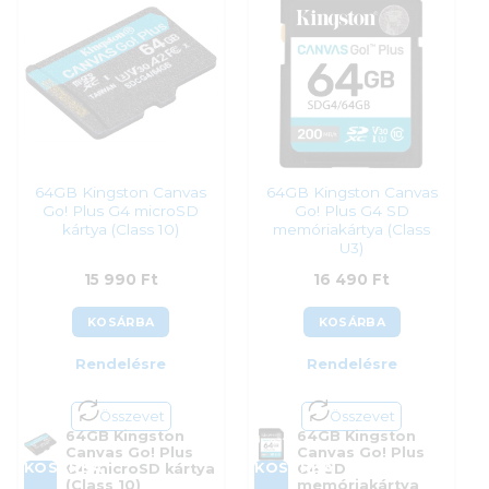
Kategória:
Memóriakártyák
Kategória:
Memóriakártyák
Gyártó:
Kingston
Gyártó:
Samsung
Garanciaidő:
60 hónap
Garanciaidő:
120 hónap
ÁFA:
27%
ÁFA:
27%
Azonosító:
55471
Azonosító:
50599
14 990
Ft
15 890
Ft
64GB Kingston Canvas
64GB Kingston Canvas
Go! Plus G4 microSD
Go! Plus G4 SD
kártya (Class 10)
memóriakártya (Class
U3)
15 990
Ft
16 490
Ft
KOSÁRBA
KOSÁRBA
Rendelésre
Rendelésre
Összevet
Összevet
64GB Kingston
64GB Kingston
Canvas Go! Plus
Canvas Go! Plus
KOSÁRBA
KOSÁRBA
G4 microSD kártya
G4 SD
(Class 10)
memóriakártya