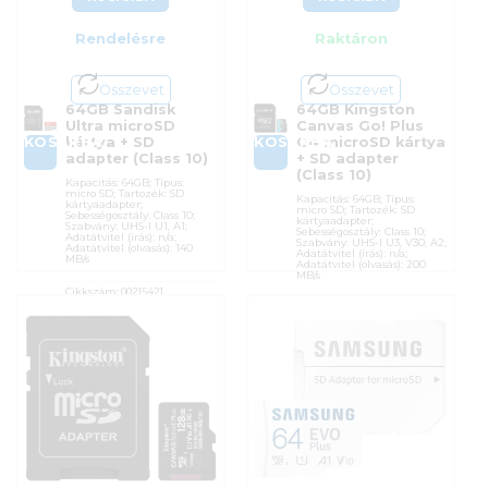
Rendelésre
Raktáron
Összevet
Összevet
64GB Sandisk
64GB Kingston
Ultra microSD
Canvas Go! Plus
KOSÁRBA
KOSÁRBA
kártya + SD
G4 microSD kártya
adapter (Class 10)
+ SD adapter
(Class 10)
Kapacitás: 64GB; Típus:
micro SD; Tartozék: SD
Kapacitás: 64GB; Típus:
kártyaadapter;
micro SD; Tartozék: SD
Sebességosztály: Class 10;
kártyaadapter;
Szabvány: UHS-I U1, A1;
Sebességosztály: Class 10;
Adatátvitel (írás): n/a;
Szabvány: UHS-I U3, V30, A2;
Adatátvitel (olvasás): 140
Adatátvitel (írás): n/a;
MB/s
Adatátvitel (olvasás): 200
MB/s
Cikkszám:
00215421
Cikkszám:
SDCG4/64GB
Kategória:
Memóriakártyák
Kategória:
Memóriakártyák
Gyártó:
Sandisk
Gyártó:
Kingston
Garanciaidő:
60 hónap
Garanciaidő:
60 hónap
ÁFA:
27%
ÁFA:
27%
Azonosító:
53755
Azonosító:
52763
13 990
Ft
14 390
Ft