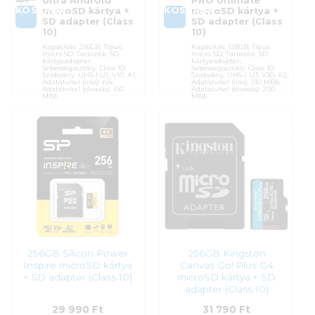
Ultra Android
PRO Ultimate
KOSÁRBA
KOSÁRBA
microSD kártya +
microSD kártya +
SD adapter (Class
SD adapter (Class
10)
10)
Kapacitás: 256GB; Típus:
Kapacitás: 128GB; Típus:
micro SD; Tartozék: SD
micro SD; Tartozék: SD
kártyaadapter;
kártyaadapter;
Sebességosztály: Class 10;
Sebességosztály: Class 10;
Szabvány: UHS-I U1, V10, A1;
Szabvány: UHS-I U3, V30, A2;
Adatátvitel (írás): n/a;
Adatátvitel (írás): 130 MB/s;
Adatátvitel (olvasás): 150
Adatátvitel (olvasás): 200
MB/s
MB/s
Cikkszám:
215423
Cikkszám:
MB-MY128SA/WW
Kategória:
Memóriakártyák
Kategória:
Memóriakártyák
Gyártó:
Sandisk
Gyártó:
Samsung
Garanciaidő:
120 hónap
Garanciaidő:
120 hónap
ÁFA:
27%
ÁFA:
27%
Azonosító:
44728
Azonosító:
49137
27 990
Ft
27 990
Ft
256GB Silicon Power
256GB Kingston
Inspire microSD kártya
Canvas Go! Plus G4
+ SD adapter (Class 10)
microSD kártya + SD
adapter (Class 10)
29 990
Ft
31 790
Ft