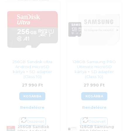
Kategória:
Memóriakártyák
Cikkszám:
SDCIT2/16GB
Gyártó:
Kingston
Kategória:
Memóriakártyák
Garanciaidő:
60 hónap
Gyártó:
Kingston
ÁFA:
27%
Garanciaidő:
36 hónap
Azonosító:
52764
ÁFA:
27%
Azonosító:
50049
22 590
Ft
22 790
Ft
256GB Sandisk Ultra
128GB Samsung PRO
Android microSD
Ultimate microSD
kártya + SD adapter
kártya + SD adapter
(Class 10)
(Class 10)
27 990
Ft
27 990
Ft
KOSÁRBA
KOSÁRBA
Rendelésre
Rendelésre
Összevet
Összevet
256GB Sandisk
128GB Samsung