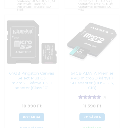
Szabvány: UHS-I U1, V10, A1;
Szabvány: UHS-I U3, V30;
Adatátvitel (írás): n/a;
Adatátvitel (írás): 45 MB/s;
Adatátvitel (olvasás): 100
Adatátvitel (olvasás): 100
MB/s
MB/s
Cikkszám:
Cikkszám:
3433490
SP064GBSTXBV1V20SP
Kategória:
Memóriakártyák
Kategória:
Memóriakártyák
Gyártó:
Intenso
Gyártó:
Silicon Power
Garanciaidő:
24 hónap
Garanciaidő:
24 hónap
ÁFA:
27%
ÁFA:
27%
Azonosító:
55469
Azonosító:
55844
9 390
Ft
8 990
Ft
64GB Kingston Canvas
64GB ADATA Premier
Select Plus G3
PRO microSD kártya +
microSD kártya + SD
SD adapter (UHS-I U3,
adapter (Class 10)
C10)
(1)
Értékelés:
5
10 990
Ft
11 390
Ft
/ 5
KOSÁRBA
KOSÁRBA