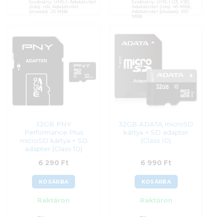
Szabvány: UHS-I; Adatátvitel
Szabvány: UHS-I U3, V30;
(írás): n/a; Adatátvitel
Adatátvitel (írás): 45 MB/s;
(olvasás): 25 MB/s
Adatátvitel (olvasás): 100
MB/s
Cikkszám:
3413460
Cikkszám:
3433470
Kategória:
Memóriakártyák
Kategória:
Memóriakártyák
Gyártó:
Intenso
Gyártó:
Intenso
Garanciaidő:
24 hónap
Garanciaidő:
36 hónap
ÁFA:
27%
ÁFA:
27%
Azonosító:
55878
Azonosító:
50616
3 690
Ft
4 990
Ft
32GB PNY
32GB ADATA microSD
Performance Plus
kártya + SD adapter
microSD kártya + SD
(Class 10)
adapter (Class 10)
6 290
Ft
6 990
Ft
KOSÁRBA
KOSÁRBA
Raktáron
Raktáron