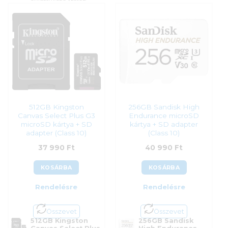
Kategória:
Memóriakártyák
Cikkszám:
MB-MY256SA/WW
Gyártó:
Kingston
Kategória:
Memóriakártyák
Garanciaidő:
60 hónap
Gyártó:
Samsung
ÁFA:
27%
Garanciaidő:
120 hónap
Azonosító:
52766
ÁFA:
27%
Azonosító:
49138
33 990
Ft
37 590
Ft
512GB Kingston
256GB Sandisk High
Canvas Select Plus G3
Endurance microSD
microSD kártya + SD
kártya + SD adapter
adapter (Class 10)
(Class 10)
37 990
Ft
40 990
Ft
KOSÁRBA
KOSÁRBA
Rendelésre
Rendelésre
Összevet
Összevet
512GB Kingston
256GB Sandisk