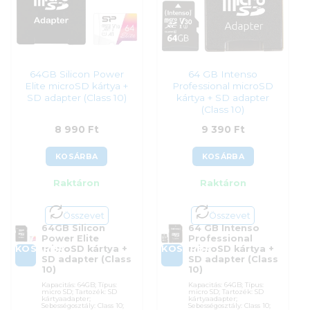
7 590
Ft
8 290
Ft
64GB Silicon Power
64 GB Intenso
Elite microSD kártya +
Professional microSD
SD adapter (Class 10)
kártya + SD adapter
(Class 10)
8 990
Ft
9 390
Ft
KOSÁRBA
KOSÁRBA
Raktáron
Raktáron
Összevet
Összevet
64GB Silicon
64 GB Intenso
Power Elite
Professional
KOSÁRBA
KOSÁRBA
microSD kártya +
microSD kártya +
SD adapter (Class
SD adapter (Class
10)
10)
Kapacitás: 64GB; Típus:
Kapacitás: 64GB; Típus:
micro SD; Tartozék: SD
micro SD; Tartozék: SD
kártyaadapter;
kártyaadapter;
Sebességosztály: Class 10;
Sebességosztály: Class 10;