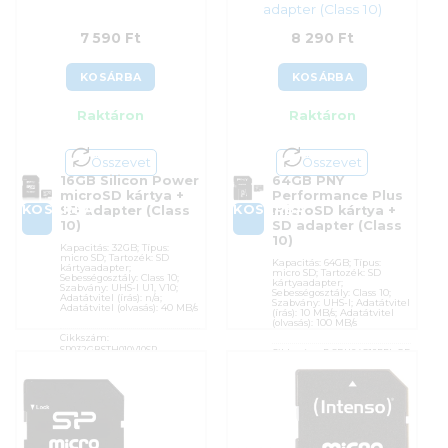
adapter (Class 10)
7 590
Ft
8 290
Ft
KOSÁRBA
KOSÁRBA
Raktáron
Raktáron
Összevet
Összevet
16GB Silicon Power
64GB PNY
microSD kártya +
Performance Plus
KOSÁRBA
KOSÁRBA
SD adapter (Class
microSD kártya +
10)
SD adapter (Class
10)
Kapacitás: 32GB; Típus:
micro SD; Tartozék: SD
Kapacitás: 64GB; Típus:
kártyaadapter;
micro SD; Tartozék: SD
Sebességosztály: Class 10;
kártyaadapter;
Szabvány: UHS-I U1, V10;
Sebességosztály: Class 10;
Adatátvitel (írás): n/a;
Szabvány: UHS-I; Adatátvitel
Adatátvitel (olvasás): 40 MB/s
(írás): 10 MB/s; Adatátvitel
(olvasás): 100 MB/s
Cikkszám:
SP032GBSTH010V10SP
Cikkszám:
P-SDU64G10PPL-GE
Kategória:
Memóriakártyák
Kategória:
Memóriakártyák
Gyártó:
Silicon Power
Gyártó:
PNY
Garanciaidő:
36 hónap
Garanciaidő:
60 hónap
ÁFA:
27%
ÁFA:
27%
Azonosító:
55475
Azonosító:
56274