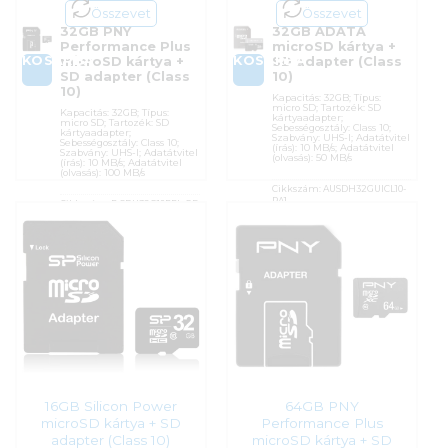
Összevet
Összevet
32GB PNY
32GB ADATA
Performance Plus
microSD kártya +
KOSÁRBA
KOSÁRBA
microSD kártya +
SD adapter (Class
SD adapter (Class
10)
10)
Kapacitás: 32GB; Típus:
micro SD; Tartozék: SD
Kapacitás: 32GB; Típus:
kártyaadapter;
micro SD; Tartozék: SD
Sebességosztály: Class 10;
kártyaadapter;
Szabvány: UHS-I; Adatátvitel
Sebességosztály: Class 10;
(írás): 10 MB/s; Adatátvitel
Szabvány: UHS-I; Adatátvitel
(olvasás): 50 MB/s
(írás): 10 MB/s; Adatátvitel
(olvasás): 100 MB/s
Cikkszám:
AUSDH32GUICL10-
RA1
Cikkszám:
P-SDU32G10PPL-GE
Kategória:
Memóriakártyák
Kategória:
Memóriakártyák
Gyártó:
ADATA
Gyártó:
PNY
Garanciaidő:
36 hónap
Garanciaidő:
60 hónap
ÁFA:
27%
ÁFA:
27%
Azonosító:
17770
Azonosító:
56273
6 990
Ft
6 290
Ft
16GB Silicon Power
64GB PNY
microSD kártya + SD
Performance Plus
adapter (Class 10)
microSD kártya + SD