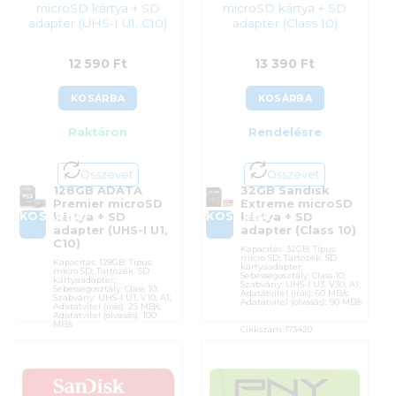
microSD kártya + SD
microSD kártya + SD
adapter (UHS-I U1, C10)
adapter (Class 10)
12 590
Ft
13 390
Ft
KOSÁRBA
KOSÁRBA
Raktáron
Rendelésre
Összevet
Összevet
128GB ADATA
32GB Sandisk
Premier microSD
Extreme microSD
KOSÁRBA
KOSÁRBA
kártya + SD
kártya + SD
adapter (UHS-I U1,
adapter (Class 10)
C10)
Kapacitás: 32GB; Típus:
micro SD; Tartozék: SD
Kapacitás: 128GB; Típus:
kártyaadapter;
micro SD; Tartozék: SD
Sebességosztály: Class 10;
kártyaadapter;
Szabvány: UHS-I U3, V30, A1;
Sebességosztály: Class 10;
Adatátvitel (írás): 60 MB/s;
Szabvány: UHS-I U1, V10, A1;
Adatátvitel (olvasás): 90 MB/s
Adatátvitel (írás): 25 MB/s;
Adatátvitel (olvasás): 100
MB/s
Cikkszám:
173420
Kategória:
Memóriakártyák
Cikkszám:
AUSDX128GUICL10A1-RA1
Gyártó:
Sandisk
Kategória:
Memóriakártyák
Garanciaidő:
60 hónap
Gyártó:
ADATA