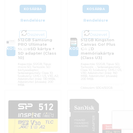
KOSÁRBA
KOSÁRBA
Rendelésre
Rendelésre
Összevet
Összevet
512GB Samsung
512GB Kingston
PRO Ultimate
Canvas Go! Plus
KOSÁRBA
KOSÁRBA
microSD kártya +
G4 SD
SD adapter (Class
memóriakártya
10)
(Class U3)
Kapacitás: 512GB; Típus:
Kapacitás: 512GB; Típus: SD;
micro SD; Tartozék: SD
Tartozék: -; Sebességosztály:
kártyaadapter;
Class 10; Szabvány: UHS-I U3,
Sebességosztály: Class 10;
V30; Adatátvitel (írás): 160
Szabvány: UHS-I U3, V30, A2;
MB/s; Adatátvitel (olvasás):
Adatátvitel (írás): 130 MB/s;
200 MB/s
Adatátvitel (olvasás): 200
MB/s
Cikkszám:
SDG4/512GB
Kategória:
Memóriakártyák
Cikkszám:
MB-MY512SA/WW
Gyártó:
Kingston
Kategória:
Memóriakártyák
Garanciaidő:
60 hónap
Gyártó:
Samsung
ÁFA:
27%
Garanciaidő:
120 hónap
Azonosító:
52767
ÁFA:
27%
Azonosító:
49139
62 900
Ft
61 600
Ft