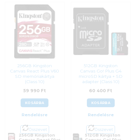
Cikkszám:
214505
Cikkszám:
SDCS3/1TB
Kategória:
Memóriakártyák
Kategória:
Memóriakártyák
Gyártó:
Sandisk
Gyártó:
Kingston
Garanciaidő:
120 hónap
Garanciaidő:
60 hónap
ÁFA:
27%
ÁFA:
27%
Azonosító:
44606
Azonosító:
55474
48 990
Ft
53 500
Ft
256GB Kingston
512GB Kingston
Canvas React Plus V60
Canvas Go! Plus G4
SD memóriakártya
microSD kártya + SD
(Class 10)
adapter (Class 10)
59 990
Ft
60 400
Ft
KOSÁRBA
KOSÁRBA
Rendelésre
Rendelésre
Összevet
Összevet
256GB Kingston
512GB Kingston
Canvas React Plus
Canvas Go! Plus