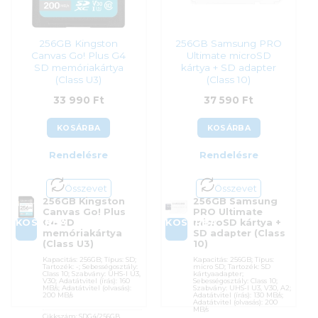
29 990
Ft
256GB Kingston
256GB Samsung PRO
Canvas Go! Plus G4
Ultimate microSD
SD memóriakártya
kártya + SD adapter
(Class U3)
(Class 10)
33 990
Ft
37 590
Ft
KOSÁRBA
KOSÁRBA
Rendelésre
Rendelésre
Összevet
Összevet
256GB Kingston
256GB Samsung
Canvas Go! Plus
PRO Ultimate
KOSÁRBA
KOSÁRBA
G4 SD
microSD kártya +
memóriakártya
SD adapter (Class
(Class U3)
10)
Kapacitás: 256GB; Típus: SD;
Kapacitás: 256GB; Típus:
Tartozék: -; Sebességosztály:
micro SD; Tartozék: SD
Class 10; Szabvány: UHS-I U3,
kártyaadapter;
V30; Adatátvitel (írás): 160
Sebességosztály: Class 10;
MB/s; Adatátvitel (olvasás):
Szabvány: UHS-I U3, V30, A2;
200 MB/s
Adatátvitel (írás): 130 MB/s;
Adatátvitel (olvasás): 200
MB/s
Cikkszám:
SDG4/256GB