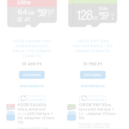
ÁFA:
27%
Garanciaidő:
60 hónap
Azonosító:
35701
ÁFA:
27%
13 390
Ft
Azonosító:
56128
12 590
Ft
64GB Sandisk Ultra
128GB PNY Elite
Android microSD
microSD kártya + SD
kártya + SD adapter
adapter (Class 10)
(Class 10)
13 490
Ft
13 790
Ft
KOSÁRBA
KOSÁRBA
Rendelésre
Rendelésre
Összevet
Összevet
64GB Sandisk
128GB PNY Elite
Ultra Android
microSD kártya +
KOSÁRBA
KOSÁRBA
microSD kártya +
SD adapter (Class
SD adapter (Class
10)
10)
Kapacitás: 128GB; Típus:
micro SD; Tartozék: SD
Kapacitás: 64GB; Típus: