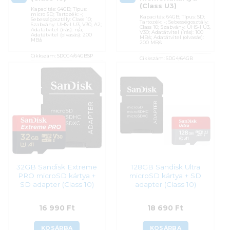
(Class U3)
Kapacitás: 64GB; Típus:
micro SD; Tartozék: -;
Kapacitás: 64GB; Típus: SD;
Sebességosztály: Class 10;
Tartozék: -; Sebességosztály:
Szabvány: UHS-I U3, V30, A2;
Class 10; Szabvány: UHS-I U3,
Adatátvitel (írás): n/a;
V30; Adatátvitel (írás): 100
Adatátvitel (olvasás): 200
MB/s; Adatátvitel (olvasás):
MB/s
200 MB/s
Cikkszám:
SDCG4/64GBSP
Cikkszám:
SDG4/64GB
Kategória:
Memóriakártyák
Kategória:
Memóriakártyák
Gyártó:
Kingston
Gyártó:
Kingston
Garanciaidő:
60 hónap
Garanciaidő:
60 hónap
ÁFA:
27%
ÁFA:
27%
Azonosító:
53400
Azonosító:
52768
15 990
Ft
16 490
Ft
32GB Sandisk Extreme
128GB Sandisk Ultra
PRO microSD kártya +
microSD kártya + SD
SD adapter (Class 10)
adapter (Class 10)
16 990
Ft
18 690
Ft
KOSÁRBA
KOSÁRBA