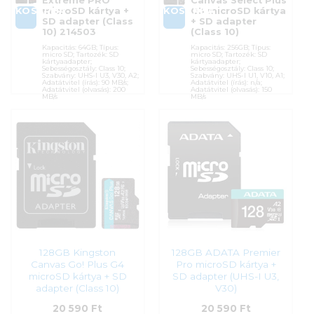
Extreme PRO
Canvas Select Plus
KOSÁRBA
KOSÁRBA
microSD kártya +
G3 microSD kártya
SD adapter (Class
+ SD adapter
10) 214503
(Class 10)
Kapacitás: 64GB; Típus:
Kapacitás: 256GB; Típus:
micro SD; Tartozék: SD
micro SD; Tartozék: SD
kártyaadapter;
kártyaadapter;
Sebességosztály: Class 10;
Sebességosztály: Class 10;
Szabvány: UHS-I U3, V30, A2;
Szabvány: UHS-I U1, V10, A1;
Adatátvitel (írás): 90 MB/s;
Adatátvitel (írás): n/a;
Adatátvitel (olvasás): 200
Adatátvitel (olvasás): 150
MB/s
MB/s
Cikkszám:
00214503
Cikkszám:
SDCS3/256GB
Kategória:
Memóriakártyák
Kategória:
Memóriakártyák
Gyártó:
Sandisk
Gyártó:
Kingston
Garanciaidő:
120 hónap
Garanciaidő:
60 hónap
ÁFA:
27%
ÁFA:
27%
Azonosító:
44605
Azonosító:
55472
19 990
Ft
19 990
Ft
128GB Kingston
128GB ADATA Premier
Canvas Go! Plus G4
Pro microSD kártya +
microSD kártya + SD
SD adapter (UHS-I U3,
adapter (Class 10)
V30)
20 590
Ft
20 590
Ft