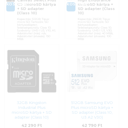
Canvas Select Plus
High Endurance
KOSÁRBA
KOSÁRBA
G3 microSD kártya
microSD kártya +
+ SD adapter
SD adapter (Class
(Class 10)
10)
Kapacitás: 512GB; Típus:
Kapacitás: 256GB; Típus:
micro SD; Tartozék: SD
micro SD; Tartozék: SD
kártyaadapter;
kártyaadapter;
Sebességosztály: Class 10;
Sebességosztály: Class 10;
Szabvány: UHS-I U3, V10, A1;
Szabvány: UHS-I U3, V30;
Adatátvitel (írás): n/a;
Adatátvitel (írás): 40 MB/s;
Adatátvitel (olvasás): 150
Adatátvitel (olvasás): 100
MB/s
MB/s
Cikkszám:
SDCS3/512GB
Cikkszám:
183568
Kategória:
Memóriakártyák
Kategória:
Memóriakártyák
Gyártó:
Kingston
Gyártó:
Sandisk
Garanciaidő:
60 hónap
Garanciaidő:
24 hónap
ÁFA:
27%
ÁFA:
27%
Azonosító:
55473
Azonosító:
50040
37 990
Ft
40 990
Ft
32GB Kingston
512GB Samsung EVO
Industrial Plus
Plus microSD kártya +
microSD kártya + SD
SD adapter (Class 10,
adapter (Class 10)
U3 A2 V30)
42 290
Ft
42 790
Ft