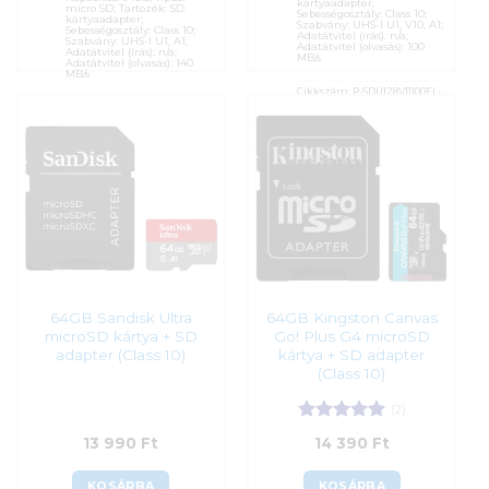
kártyaadapter;
micro SD; Tartozék: SD
Sebességosztály: Class 10;
kártyaadapter;
Szabvány: UHS-I U1, V10, A1;
Sebességosztály: Class 10;
Adatátvitel (írás): n/a;
Szabvány: UHS-I U1, A1;
Adatátvitel (olvasás): 100
Adatátvitel (írás): n/a;
MB/s
Adatátvitel (olvasás): 140
MB/s
Cikkszám:
P-SDU128V11100EL-
GE
Cikkszám:
215421
Kategória:
Memóriakártyák
Kategória:
Memóriakártyák
Gyártó:
PNY
Gyártó:
Sandisk
Garanciaidő:
60 hónap
Garanciaidő:
120 hónap
ÁFA:
27%
ÁFA:
27%
Azonosító:
56442
Azonosító:
45443
13 790
Ft
13 490
Ft
64GB Sandisk Ultra
64GB Kingston Canvas
microSD kártya + SD
Go! Plus G4 microSD
adapter (Class 10)
kártya + SD adapter
(Class 10)
(2)
Értékelés:
5
13 990
Ft
14 390
Ft
/ 5
KOSÁRBA
KOSÁRBA