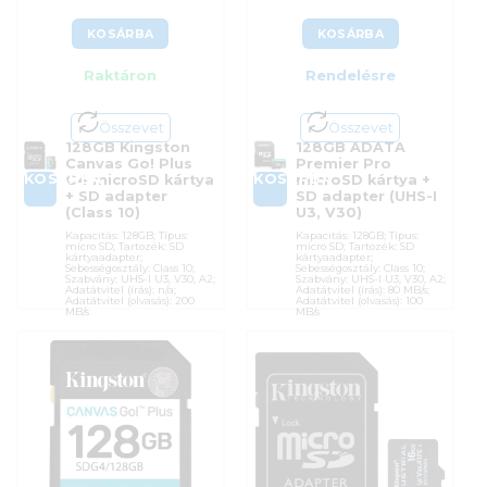
KOSÁRBA
KOSÁRBA
Raktáron
Rendelésre
Összevet
Összevet
128GB Kingston
128GB ADATA
Canvas Go! Plus
Premier Pro
KOSÁRBA
KOSÁRBA
G4 microSD kártya
microSD kártya +
+ SD adapter
SD adapter (UHS-I
(Class 10)
U3, V30)
Kapacitás: 128GB; Típus:
Kapacitás: 128GB; Típus:
micro SD; Tartozék: SD
micro SD; Tartozék: SD
kártyaadapter;
kártyaadapter;
Sebességosztály: Class 10;
Sebességosztály: Class 10;
Szabvány: UHS-I U3, V30, A2;
Szabvány: UHS-I U3, V30, A2;
Adatátvitel (írás): n/a;
Adatátvitel (írás): 80 MB/s;
Adatátvitel (olvasás): 200
Adatátvitel (olvasás): 100
MB/s
MB/s
Cikkszám:
SDCG4/128GB
Cikkszám:
AUSDX128GUI3V30SA2-RA1
Kategória:
Memóriakártyák
Kategória:
Memóriakártyák
Gyártó:
Kingston
Gyártó:
ADATA
Garanciaidő:
60 hónap
Garanciaidő:
60 hónap
ÁFA:
27%
ÁFA:
27%
Azonosító:
52759
Azonosító:
56441
20 590
Ft