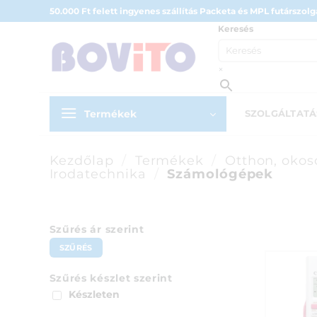
Skip
50.000 Ft felett ingyenes szállítás Packeta és MPL futárszolgá
to
Keresés
content
×
Termékek
SZOLGÁLTAT
Kezdőlap
/
Termékek
/
Otthon, okos
Irodatechnika
/
Számológépek
Szűrés ár szerint
Min
Max
SZŰRÉS
ár
ár
Szűrés készlet szerint
Készleten