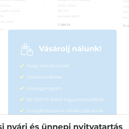
Gyár
ó:
Canon
Gyártó:
Canon
Gara
ciaidő:
12 hónap
ÁFA:
27%
ÁFA
27%
Azonosító:
55502
Azon
sító:
55607
7 290
Ft
17 
90
Ft
Vásárolj nálunk!
Nagy raktárkészlet
Garanciavállalás
Hűségprogram
50 000 Ft felett ingyenes szállítás
Szolgáltatásaink vállalkozásoknak
 nyári és ünnepi nyitvatartás