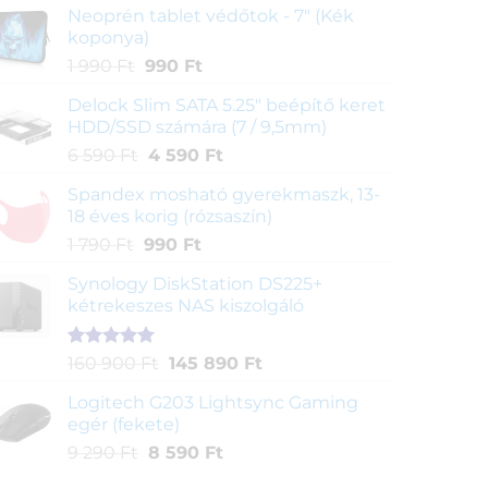
Neoprén tablet védőtok - 7" (Kék
koponya)
Original
Current
1 990
Ft
990
Ft
price
price
Delock Slim SATA 5.25" beépítő keret
was:
is:
HDD/SSD számára (7 / 9,5mm)
1
990 Ft.
Original
Current
6 590
Ft
4 590
Ft
990 Ft.
price
price
Spandex mosható gyerekmaszk, 13-
was:
is:
18 éves korig (rózsaszín)
6
4
Original
Current
1 790
Ft
990
Ft
590 Ft.
590 Ft.
price
price
Synology DiskStation DS225+
was:
is:
kétrekeszes NAS kiszolgáló
1
990 Ft.
790 Ft.
Értékelés
1
Original
Current
160 900
Ft
145 890
Ft
5.00
az 5-
price
price
ből,
Logitech G203 Lightsync Gaming
was:
is:
értékelés
egér (fekete)
160
145
alapján
Original
Current
9 290
Ft
8 590
Ft
900 Ft.
890 Ft.
price
price