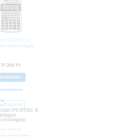
on P1-DTSC II
gos számológép
17 250
Ft
KOSÁRBA
Rendelésre
Összevet
non P1-DTSC II
alagos
ámológép
A
szám:
2304C001
gória:
Számológépek