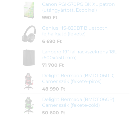
Canon PGI-570PG BK XL patron
(utángyártott, Ecopixel)
990
Ft
Genius HS-820BT Bluetooth
fejhallgató (fekete)
6 690
Ft
Lanberg 19" fali rackszekrény 18U
(600x450 mm)
71 700
Ft
Delight Bermada (BMD1106RD)
Gamer szék (fekete-piros)
48 990
Ft
Delight Bermada (BMD1106GR)
Gamer szék (fekete-zöld)
50 600
Ft