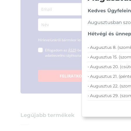
Kedves Ügyfelein
Augusztusban szom
Hétvégi és ünnepi
Hírlevelünkről bármikor leiratkozhatsz.
• Augusztus 8. (szomb
Elfogadom az
ÁSZF
-ben található
adatkezelési tájékoztatót.
• Augusztus 15. (szom
• Augusztus 20. (csüt
FELIRATKOZOM
• Augusztus 21. (pénte
• Augusztus 22. (szom
• Augusztus 29. (szo
Legújabb termékek