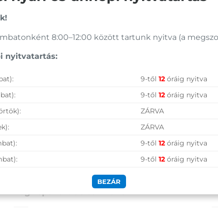
k!
batonként 8:00–12:00 között tartunk nyitva (a megszoko
 nyitvatartás:
at):
9-től
12
óráig nyitva
bat):
9-től
12
óráig nyitva
örtök):
ZÁRVA
k):
ZÁRVA
bat):
9-től
12
óráig nyitva
mbat):
9-től
12
óráig nyitva
BEZÁR
Legnépszerűbb termékek
A