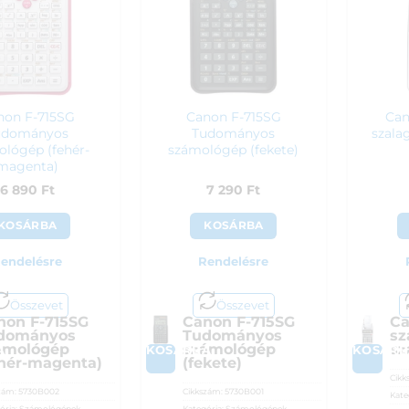
non F-715SG
Canon F-715SG
Can
udományos
Tudományos
szala
lógép (fehér-
számológép (fekete)
magenta)
6 890
Ft
7 290
Ft
KOSÁRBA
KOSÁRBA
endelésre
Rendelésre
Összevet
Összevet
non F-715SG
Canon F-715SG
Ca
dományos
Tudományos
sz
ámológép
számológép
sz
A
KOSÁRBA
KOSÁRB
ehér-magenta)
(fekete)
Cikk
zám:
5730B002
Cikkszám:
5730B001
Kate
ória:
Számológépek
Kategória:
Számológépek