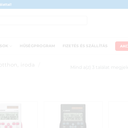
lattal!
AKC
ÁSOK
HŰSÉGPROGRAM
FIZETÉS ÉS SZÁLLÍTÁS
otthon, iroda
/
Mind a(z) 3 találat megje