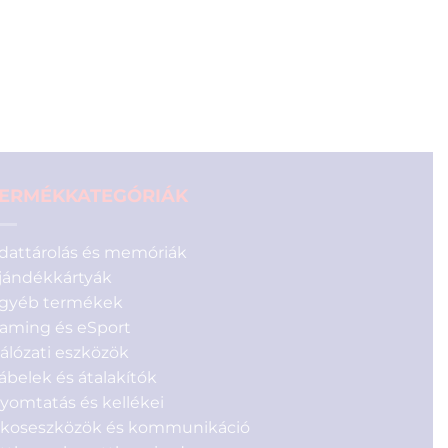
was:
is:
9
8
290 Ft.
590 Ft.
ERMÉKKATEGÓRIÁK
dattárolás és memóriák
jándékkártyák
gyéb termékek
aming és eSport
álózati eszközök
ábelek és átalakítók
yomtatás és kellékei
koseszközök és kommunikáció