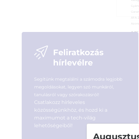
Gyárt
Garan
ÁFA:
Azono
6 8
Feliratkozás
hírlevélre
Segítünk megtalálni a számodra legjobb
megoldásokat, legyen szó munkáról,
tanulásról vagy szórakozásról!
Csatlakozz hírleveles
közösségünkhöz, és hozd ki a
maximumot a tech-világ
lehetőségeiből!
Augusztusi