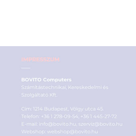
IMPRESSZUM
BOVITO Computers
Számítástechnikai, Kereskedelmi és
Szolgáltató Kft.
Cím: 1214 Budapest, Völgy utca 45.
Telefon:
+36 1 278-09-54
,
+36 1 445-27-72
E-mail:
info@bovito.hu
,
szerviz@bovito.hu
Webshop:
webshop@bovito.hu