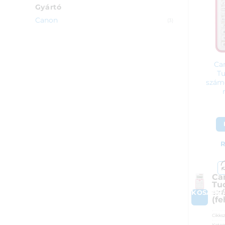
Gyártó
Canon
(3)
Ca
T
számo
R
Ca
Tu
sz
KOSÁRB
(f
Cikks
Kateg