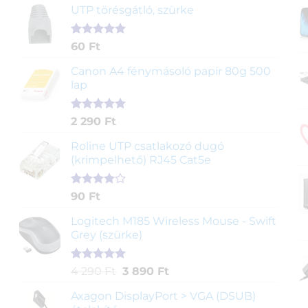
UTP törésgátló, szürke
Értékelés
1
60
Ft
5.00
az 5-
ből,
Canon A4 fénymásoló papír 80g 500
értékelés
lap
alapján
Értékelés
2
2 290
Ft
5.00
az 5-
ből,
Roline UTP csatlakozó dugó
értékelés
(krimpelhető) RJ45 Cat5e
alapján
Értékelés
2
90
Ft
4.00
az
5-ből,
Logitech M185 Wireless Mouse - Swift
értékelés
Grey (szürke)
alapján
Értékelés
1
Original
Current
4 290
Ft
3 890
Ft
5.00
az 5-
price
price
ből,
Axagon DisplayPort > VGA (DSUB)
was:
is:
értékelés