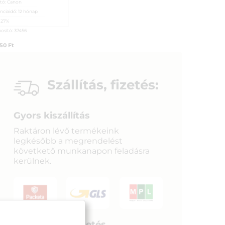
tó:
Canon
nciaidő:
12 hónap
:
27%
osító:
37456
250
Ft
Szállítás, fizetés:
Gyors kiszállítás
Raktáron lévő termékeink
legkésőbb a megrendelést
követkető munkanapon feladásra
kerülnek.
Biztonságos fizetés