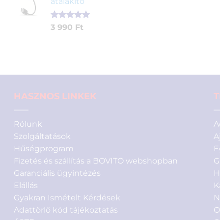
átalakító
4
3
alapján
290 Ft.
890 Ft.
Értékelés
1
3 990
Ft
5.00
az 5-
ből,
értékelés
alapján
HASZNOS LINKEK
T
Rólunk
A
Szolgáltatások
A
Hűségprogram
E
Fizetés és szállítás a BOVITO webshopban
G
Garanciális ügyintézés
H
Elállás
K
Gyakran Ismételt Kérdések
N
Adattörlő kód tájékoztatás
O