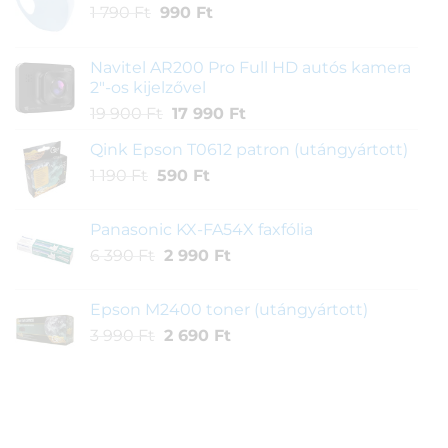
Original
Current
1 790
Ft
990
Ft
price
price
was:
is:
Navitel AR200 Pro Full HD autós kamera
1
990 Ft.
2"-os kijelzővel
790 Ft.
Original
Current
19 900
Ft
17 990
Ft
price
price
Qink Epson T0612 patron (utángyártott)
was:
is:
Original
Current
1 190
Ft
590
19
Ft
17
price
price
900 Ft.
990 Ft.
was:
is:
Panasonic KX-FA54X faxfólia
1
590 Ft.
Original
Current
6 390
Ft
2 990
Ft
190 Ft.
price
price
was:
is:
Epson M2400 toner (utángyártott)
6
2
Original
Current
3 990
Ft
2 690
Ft
390 Ft.
990 Ft.
price
price
was:
is:
3
2
990 Ft.
690 Ft.