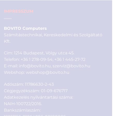
IMPRESSZUM
BOVITO Computers
Számítástechnikai, Kereskedelmi és Szolgáltató
Kft.
Cím: 1214 Budapest, Völgy utca 45.
Telefon:
+36 1 278-09-54
,
+36 1 445-27-72
E-mail:
info@bovito.hu
,
szerviz@bovito.hu
Webshop:
webshop@bovito.hu
Adószám: 11786630-2-43
Cégjegyzékszám: 01-09-676717
Adatkezelés nyilvántartási száma:
NAIH-100722/2016.
Bankszámlaszám: