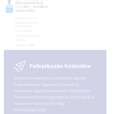
FM transzmitter
KOSÁRBA
(12/24V) – 2xUSB-A
autós töltő
Cikkszám:
CCLH-01
Kategória:
Autós FM
transzmitterek
Gyártó:
Baseus
Garanciaidő:
12 hónap
ÁFA:
27%
Azonosító:
56069
6 390
Ft
Feliratkozás hírlevélre
Segítünk megtalálni a számodra legjobb
megoldásokat, legyen szó munkáról,
Csatlakozz
tanulásról vagy szórakozásról!
hírleveles közösségünkhöz, és hozd ki a
maximumot a tech-világ
lehetőségeiből!