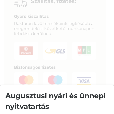
Szállítás, fizetés:
Gyors kiszállítás
Raktáron lévő termékeink legkésőbb a
megrendelést követkető munkanapon
feladásra kerülnek.
Biztonságos fizetés
Augusztusi nyári és ünnepi
nyitvatartás