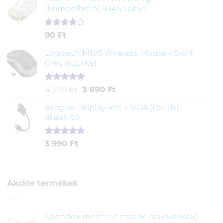
értékelés
(krimpelhető) RJ45 Cat5e
alapján
Értékelés
2
90
Ft
4.00
az
5-ből,
Logitech M185 Wireless Mouse - Swift
értékelés
Grey (szürke)
alapján
Értékelés
1
Original
Current
4 290
Ft
3 890
Ft
5.00
az 5-
price
price
ből,
Axagon DisplayPort > VGA (DSUB)
was:
is:
értékelés
átalakító
4
3
alapján
290 Ft.
890 Ft.
Értékelés
1
3 990
Ft
5.00
az 5-
ből,
értékelés
alapján
Akciós termékek
Spandex mosható maszk (szürkéskék)