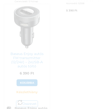
Garanciaidő:
12 hónap
Azonosító:
52558
ÁFA:
27%
5 390
Ft
Azonosító:
53538
4 990
Ft
Baseus Enjoy autós
FM transzmitter
(12/24V) – 2xUSB-A
autós töltő
6 390
Ft
KOSÁRBA
Készlethiány
Összevet
Baseus Enjoy autós