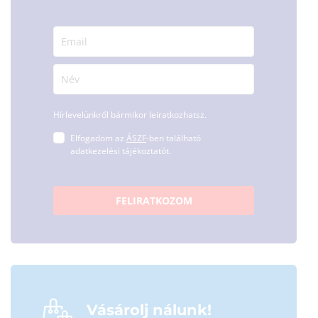
Hírlevelünkről bármikor leiratkozhatsz.
Elfogadom az
ÁSZF
-ben található
adatkezelési tájékoztatót.
FELIRATKOZOM
Vásárolj nálunk!