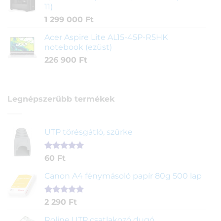
11)
1 299 000
Ft
Acer Aspire Lite AL15-45P-R5HK
notebook (ezüst)
226 900
Ft
Legnépszerűbb termékek
UTP törésgátló, szürke
Értékelés
1
60
Ft
5.00
az 5-
ből,
Canon A4 fénymásoló papír 80g 500 lap
értékelés
alapján
Értékelés
2
2 290
Ft
5.00
az 5-
ből,
Roline UTP csatlakozó dugó