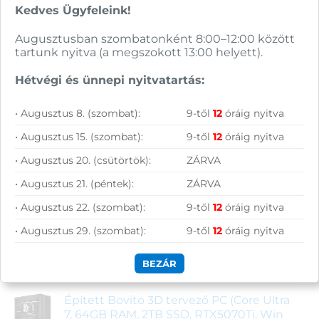
Kedves Ügyfeleink!
Augusztusban szombatonként 8:00–12:00 között
tartunk nyitva (a megszokott 13:00 helyett).
Legújabb termékek
Hétvégi és ünnepi nyitvatartás:
• Augusztus 8. (szombat):
9-től
12
óráig nyitva
Xiaomi Redmi Buds 8 Active Bluetooth
• Augusztus 15. (szombat):
9-től
12
óráig nyitva
fülhallgató (fehér)
6 690
Ft
• Augusztus 20. (csütörtök):
ZÁRVA
Épített Bovito 3D tervező PC (Core Ultra
• Augusztus 21. (péntek):
ZÁRVA
5, 32GB RAM, 2TB SSD, RTX5060Ti, Win 11)
• Augusztus 22. (szombat):
9-től
12
óráig nyitva
739 900
Ft
• Augusztus 29. (szombat):
9-től
12
óráig nyitva
Acer Aspire Lite AL17-31P-35T2 notebook
(ezüst)
BEZÁR
228 990
Ft
Épített Bovito 3D tervező PC (Core Ultra
7, 64GB RAM, 2TB SSD, RTX5070Ti, Win