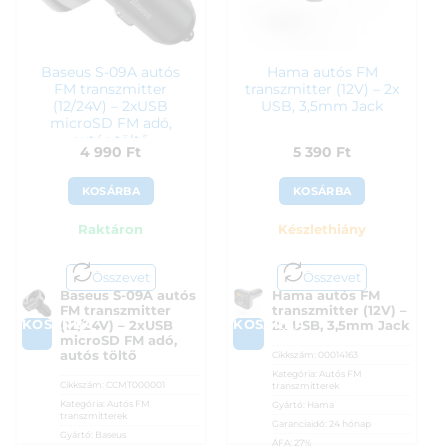
Baseus S-09A autós
Hama autós FM
FM transzmitter
transzmitter (12V) – 2x
(12/24V) – 2xUSB
USB, 3,5mm Jack
microSD FM adó,
autós töltő
4 990
Ft
5 390
Ft
KOSÁRBA
KOSÁRBA
Raktáron
Készlethiány
Összevet
Összevet
Baseus S-09A autós
Hama autós FM
FM transzmitter
transzmitter (12V) –
KOSÁRBA
KOSÁRBA
(12/24V) – 2xUSB
2x USB, 3,5mm Jack
microSD FM adó,
autós töltő
Cikkszám:
00014163
Kategória:
Autós FM
Cikkszám:
CCMT000001
transzmitterek
Kategória:
Autós FM
Gyártó:
Hama
transzmitterek
Garanciaidő:
24 hónap
Gyártó:
Baseus
ÁFA:
27%