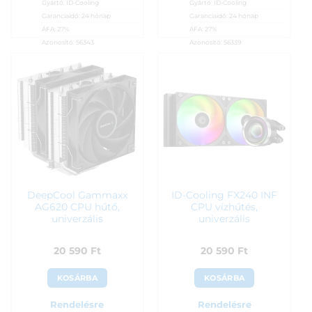
Gyártó:
ID-Cooling
Gyártó:
ID-Cooling
Garanciaidő:
24 hónap
Garanciaidő:
24 hónap
ÁFA:
27%
ÁFA:
27%
Azonosító:
56343
Azonosító:
56339
19 690
Ft
19 890
Ft
DeepCool Gammaxx
ID-Cooling FX240 INF
AG620 CPU hűtő,
CPU vízhűtés,
univerzális
univerzális
20 590
Ft
20 590
Ft
KOSÁRBA
KOSÁRBA
Rendelésre
Rendelésre