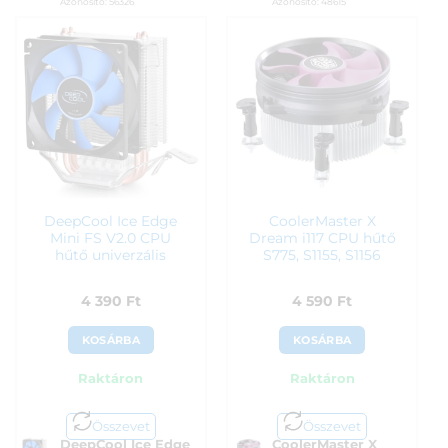
Azonosító:
56326
Azonosító:
48615
2 150
Ft
3 890
Ft
DeepCool Ice Edge
CoolerMaster X
Mini FS V2.0 CPU
Dream i117 CPU hűtő
hűtő univerzális
S775, S1155, S1156
4 390
Ft
4 590
Ft
KOSÁRBA
KOSÁRBA
Raktáron
Raktáron
Összevet
Összevet
DeepCool Ice Edge
CoolerMaster X