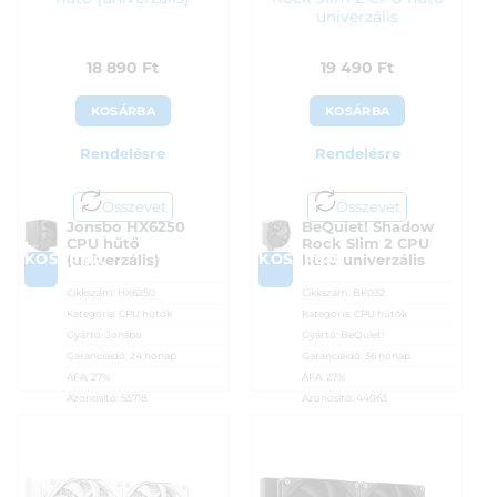
univerzális
18 890
Ft
19 490
Ft
KOSÁRBA
KOSÁRBA
Rendelésre
Rendelésre
Összevet
Összevet
Jonsbo HX6250
BeQuiet! Shadow
CPU hűtő
Rock Slim 2 CPU
KOSÁRBA
KOSÁRBA
(univerzális)
hűtő univerzális
Cikkszám:
HX6250
Cikkszám:
BK032
Kategória:
CPU hűtők
Kategória:
CPU hűtők
Gyártó:
Jonsbo
Gyártó:
BeQuiet!
Garanciaidő:
24 hónap
Garanciaidő:
36 hónap
ÁFA:
27%
ÁFA:
27%
Azonosító:
55718
Azonosító:
44063
18 890
Ft
19 490
Ft