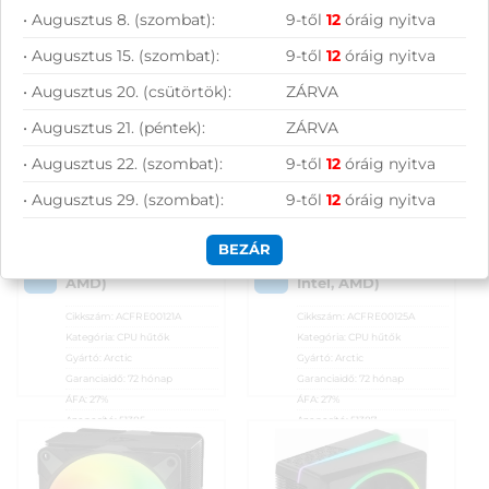
AMD)
• Augusztus 8. (szombat):
9-től
12
óráig nyitva
(1)
• Augusztus 15. (szombat):
9-től
12
óráig nyitva
Értékelés:
10 990
Ft
11 390
Ft
4
/ 5
• Augusztus 20. (csütörtök):
ZÁRVA
KOSÁRBA
KOSÁRBA
• Augusztus 21. (péntek):
ZÁRVA
• Augusztus 22. (szombat):
9-től
12
óráig nyitva
Raktáron
Rendelésre
• Augusztus 29. (szombat):
9-től
12
óráig nyitva
Összevet
Összevet
Arctic Freezer 36
Arctic Freezer 36 A-
BEZÁR
CPU hűtő
RGB CPU hűtő,
KOSÁRBA
KOSÁRBA
(univerzális: Intel,
fehér (univerzális:
AMD)
Intel, AMD)
Cikkszám:
ACFRE00121A
Cikkszám:
ACFRE00125A
Kategória:
CPU hűtők
Kategória:
CPU hűtők
Gyártó:
Arctic
Gyártó:
Arctic
Garanciaidő:
72 hónap
Garanciaidő:
72 hónap
ÁFA:
27%
ÁFA:
27%
Azonosító:
51385
Azonosító:
51387
10 990
Ft
11 390
Ft