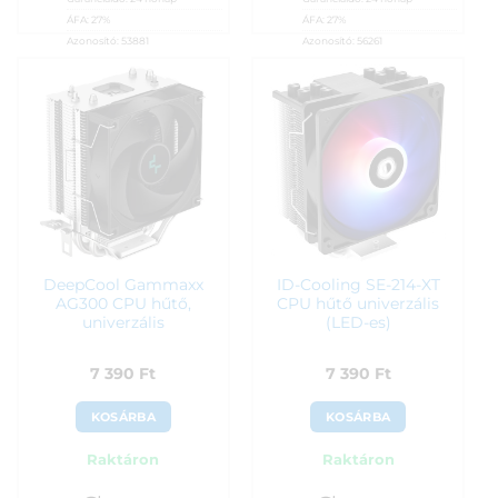
ÁFA:
27%
ÁFA:
27%
Azonosító:
53881
Azonosító:
56261
6 290
Ft
6 490
Ft
DeepCool Gammaxx
ID-Cooling SE-214-XT
AG300 CPU hűtő,
CPU hűtő univerzális
univerzális
(LED-es)
7 390
Ft
7 390
Ft
KOSÁRBA
KOSÁRBA
Raktáron
Raktáron