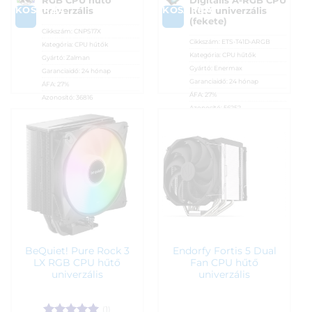
RGB CPU hűtő
Digitális A-RGB CPU
KOSÁRBA
KOSÁRBA
univerzális
hűtő univerzális
(fekete)
Cikkszám:
CNPS17X
Cikkszám:
ETS-T41D-ARGB
Kategória:
CPU hűtők
Kategória:
CPU hűtők
Gyártó:
Zalman
Gyártó:
Enermax
Garanciaidő:
24 hónap
Garanciaidő:
24 hónap
ÁFA:
27%
ÁFA:
27%
Azonosító:
36816
Azonosító:
56252
13 990
Ft
14 590
Ft
BeQuiet! Pure Rock 3
Endorfy Fortis 5 Dual
LX RGB CPU hűtő
Fan CPU hűtő
univerzális
univerzális
(1)