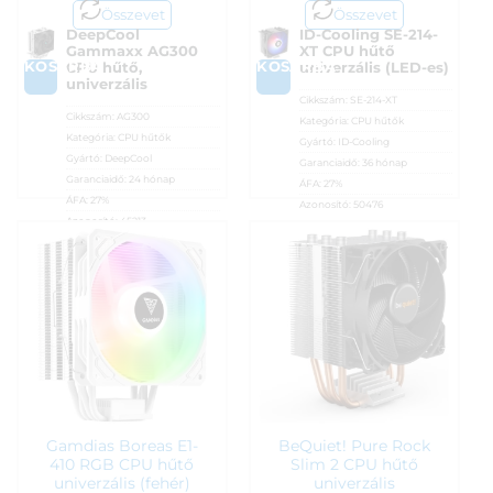
Összevet
Összevet
DeepCool
ID-Cooling SE-214-
Gammaxx AG300
XT CPU hűtő
KOSÁRBA
KOSÁRBA
CPU hűtő,
univerzális (LED-es)
univerzális
Cikkszám:
SE-214-XT
Cikkszám:
AG300
Kategória:
CPU hűtők
Kategória:
CPU hűtők
Gyártó:
ID-Cooling
Gyártó:
DeepCool
Garanciaidő:
36 hónap
Garanciaidő:
24 hónap
ÁFA:
27%
ÁFA:
27%
Azonosító:
50476
Azonosító:
45213
7 390
Ft
7 390
Ft
Gamdias Boreas E1-
BeQuiet! Pure Rock
410 RGB CPU hűtő
Slim 2 CPU hűtő
univerzális (fehér)
univerzális