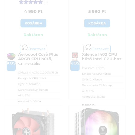
(1)
Értékelés:
5
4 990
Ft
5 990
Ft
/ 5
KOSÁRBA
KOSÁRBA
Raktáron
Raktáron
Összevet
Összevet
Aerocool Core Plus
Xilence I402 CPU
ARGB CPU hűtő,
hűtő Intel CPU-hoz
KOSÁRBA
KOSÁRBA
univerzális
Cikkszám:
XC026
Cikkszám:
ACTC-CL30010.71 (2)
Kategória:
CPU hűtők
Kategória:
CPU hűtők
Gyártó:
Xilence
Gyártó:
AeroCool
Garanciaidő:
24 hónap
Garanciaidő:
24 hónap
ÁFA:
27%
ÁFA:
27%
Azonosító:
55286
Azonosító:
36454
5 990
Ft
4 990
Ft