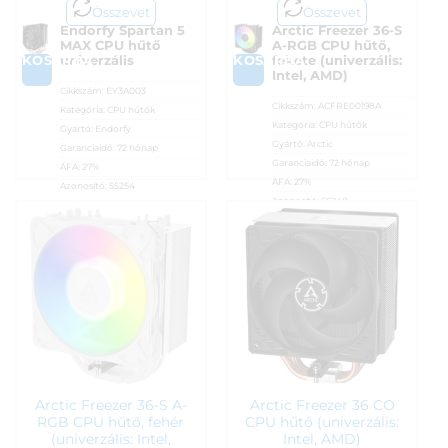
Összevet
Összevet
Endorfy Spartan 5
Arctic Freezer 36-S
MAX CPU hűtő
A-RGB CPU hűtő,
KOSÁRBA
KOSÁRBA
univerzális
fekete (univerzális:
Intel, AMD)
Cikkszám:
EY3A003
Cikkszám:
ACFRE00198A
Kategória:
CPU hűtők
Kategória:
CPU hűtők
Gyártó:
Endorfy
Gyártó:
Arctic
Garanciaidő:
72 hónap
Garanciaidő:
72 hónap
ÁFA:
27%
ÁFA:
27%
Azonosító:
55254
Azonosító:
56248
8 690
Ft
8 690
Ft
Arctic Freezer 36-S A-
Arctic Freezer 36 CO
RGB CPU hűtő, fehér
CPU hűtő (univerzális:
(univerzális: Intel,
Intel, AMD)