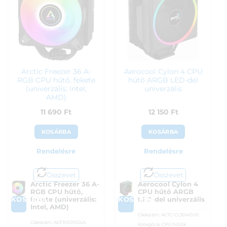
Arctic Freezer 36 A-
Aerocool Cylon 4 CPU
RGB CPU hűtő, fekete
hűtő ARGB LED-del
(univerzális: Intel,
univerzális
AMD)
11 690
Ft
12 150
Ft
KOSÁRBA
KOSÁRBA
Rendelésre
Rendelésre
Összevet
Összevet
Arctic Freezer 36 A-
Aerocool Cylon 4
RGB CPU hűtő,
CPU hűtő ARGB
KOSÁRBA
KOSÁRBA
fekete (univerzális:
LED-del univerzális
Intel, AMD)
Cikkszám:
ACTC-CL30410.01
Cikkszám:
ACFRE00124A
Kategória:
CPU hűtők