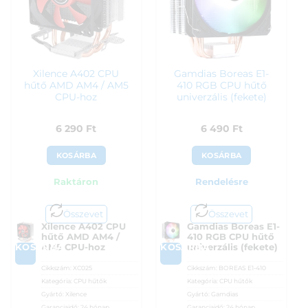
Xilence A402 CPU
Gamdias Boreas E1-
hűtő AMD AM4 / AM5
410 RGB CPU hűtő
CPU-hoz
univerzális (fekete)
6 290
Ft
6 490
Ft
KOSÁRBA
KOSÁRBA
Raktáron
Rendelésre
Összevet
Összevet
Xilence A402 CPU
Gamdias Boreas E1-
hűtő AMD AM4 /
410 RGB CPU hűtő
KOSÁRBA
KOSÁRBA
AM5 CPU-hoz
univerzális (fekete)
Cikkszám:
XC025
Cikkszám:
BOREAS E1-410
Kategória:
CPU hűtők
Kategória:
CPU hűtők
Gyártó:
Xilence
Gyártó:
Gamdias
Garanciaidő:
24 hónap
Garanciaidő:
24 hónap