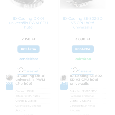
ID-Cooling DK-01
ID-Cooling SE-802-SD
univerzális PWM CPU
V3 CPU hűtő
hűtő
univerzális
2 150
Ft
3 890
Ft
KOSÁRBA
KOSÁRBA
Rendelésre
Raktáron
Összevet
Összevet
ID-Cooling DK-01
ID-Cooling SE-802-
univerzális PWM
SD V3 CPU hűtő
KOSÁRBA
KOSÁRBA
CPU hűtő
univerzális
Cikkszám:
DK-01
Cikkszám:
SE-802-SD V3
Kategória:
CPU hűtők
Kategória:
CPU hűtők
Gyártó:
ID-Cooling
Gyártó:
ID-Cooling
Garanciaidő:
24 hónap
Garanciaidő:
24 hónap
ÁFA:
27%
ÁFA:
27%