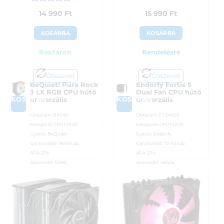
Értékelés:
5
14 990
Ft
15 990
Ft
/ 5
KOSÁRBA
KOSÁRBA
Raktáron
Rendelésre
Összevet
Összevet
BeQuiet! Pure Rock
Endorfy Fortis 5
3 LX RGB CPU hűtő
Dual Fan CPU hűtő
KOSÁRBA
KOSÁRBA
univerzális
univerzális
Cikkszám:
BK040
Cikkszám:
EY3A009
Kategória:
CPU hűtők
Kategória:
CPU hűtők
Gyártó:
BeQuiet!
Gyártó:
Endorfy
Garanciaidő:
36 hónap
Garanciaidő:
72 hónap
ÁFA:
27%
ÁFA:
27%
Azonosító:
53981
Azonosító:
46434
14 990
Ft
15 990
Ft