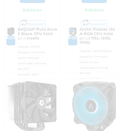
Raktáron
Raktáron
Összevet
Összevet
BeQuiet! Pure Rock
Arctic Freezer i35
3 Black CPU hűtő
A-RGB CPU hűtő
KOSÁRBA
KOSÁRBA
univerzális
(Intel 115x, 1200,
1700)
Cikkszám:
BK039
Cikkszám:
ACFRE00104A
Kategória:
CPU hűtők
Kategória:
CPU hűtők
Gyártó:
BeQuiet!
Gyártó:
Archos
Garanciaidő:
36 hónap
Garanciaidő:
72 hónap
ÁFA:
27%
ÁFA:
27%
Azonosító:
52471
Azonosító:
42386
12 390
Ft
12 890
Ft