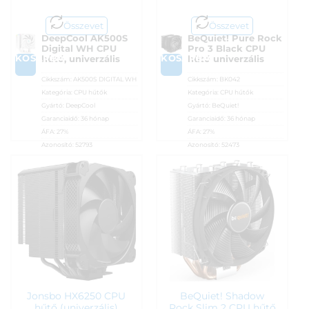
Összevet
Összevet
DeepCool AK500S
BeQuiet! Pure Rock
Digital WH CPU
Pro 3 Black CPU
KOSÁRBA
KOSÁRBA
hűtő, univerzális
hűtő univerzális
Cikkszám:
AK500S DIGITAL WH
Cikkszám:
BK042
Kategória:
CPU hűtők
Kategória:
CPU hűtők
Gyártó:
DeepCool
Gyártó:
BeQuiet!
Garanciaidő:
36 hónap
Garanciaidő:
36 hónap
ÁFA:
27%
ÁFA:
27%
Azonosító:
52793
Azonosító:
52473
18 390
Ft
18 490
Ft
Jonsbo HX6250 CPU
BeQuiet! Shadow
hűtő (univerzális)
Rock Slim 2 CPU hűtő