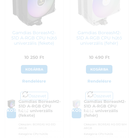
Gamdias BoreasM2-
Gamdias BoreasM2-
51D A-RGB CPU hűtő
51D A-RGB CPU hűtő
univerzális (fekete)
univerzális (fehér)
10 250
Ft
10 490
Ft
KOSÁRBA
KOSÁRBA
Rendelésre
Rendelésre
Összevet
Összevet
Gamdias BoreasM2-
Gamdias BoreasM2-
51D A-RGB CPU
51D A-RGB CPU
KOSÁRBA
KOSÁRBA
hűtő univerzális
hűtő univerzális
(fekete)
(fehér)
Cikkszám:
BOREAS M2-51D
Cikkszám:
BOREAS M2-51D WH
ARGB
ARGB
Kategória:
CPU hűtők
Kategória:
CPU hűtők