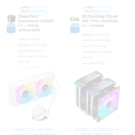
Összevet
Összevet
DeepCool
ID-Cooling FX240
Gammaxx AG620
INF CPU vízhűtés,
KOSÁRBA
KOSÁRBA
CPU hűtő,
univerzális
univerzális
Cikkszám:
FX240 INF
Cikkszám:
AG620
Kategória:
CPU hűtők
Kategória:
CPU hűtők
Gyártó:
ID-Cooling
Gyártó:
DeepCool
Garanciaidő:
24 hónap
Garanciaidő:
24 hónap
ÁFA:
27%
ÁFA:
27%
Azonosító:
53895
Azonosító:
45215
20 590
Ft
20 590
Ft
Jonsbo TG-240 AiO
Jonsbo CR-2000GT A-
Liquid Cooler 240mm
RGB CPU hűtő