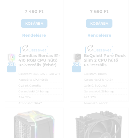
7 490
Ft
7 690
Ft
KOSÁRBA
KOSÁRBA
Rendelésre
Rendelésre
Összevet
Összevet
Gamdias Boreas E1-
BeQuiet! Pure Rock
410 RGB CPU hűtő
Slim 2 CPU hűtő
KOSÁRBA
KOSÁRBA
univerzális (fehér)
univerzális
Cikkszám:
BOREAS E1-410 WH
Cikkszám:
BK030
Kategória:
CPU hűtők
Kategória:
CPU hűtők
Gyártó:
Gamdias
Gyártó:
BeQuiet!
Garanciaidő:
24 hónap
Garanciaidő:
36 hónap
ÁFA:
27%
ÁFA:
27%
Azonosító:
56247
Azonosító:
44062
7 490
Ft
7 690
Ft