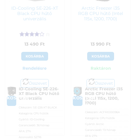
ID-Cooling SE-226-XT
Arctic Freezer i35
Black CPU hűtő
RGB CPU hűtő (Intel
univerzális
115x, 1200, 1700)
(1)
Értékelés:
13 490
Ft
13 990
Ft
4
/ 5
KOSÁRBA
KOSÁRBA
Rendelésre
Raktáron
Összevet
Összevet
ID-Cooling SE-226-
Arctic Freezer i35
XT Black CPU hűtő
RGB CPU hűtő
KOSÁRBA
KOSÁRBA
univerzális
(Intel 115x, 1200,
1700)
Cikkszám:
SE-226-XT BLACK
Cikkszám:
ACFRE00096A
Kategória:
CPU hűtők
Kategória:
CPU hűtők
Gyártó:
ID-Cooling
Gyártó:
Arctic
Garanciaidő:
36 hónap
Garanciaidő:
72 hónap
ÁFA:
27%
ÁFA:
27%
Azonosító:
52716