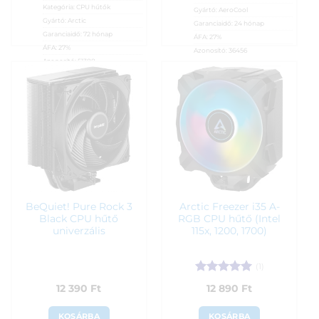
Kategória:
CPU hűtők
Gyártó:
AeroCool
Gyártó:
Arctic
Garanciaidő:
24 hónap
Garanciaidő:
72 hónap
ÁFA:
27%
ÁFA:
27%
Azonosító:
36456
Azonosító:
51388
12 150
Ft
11 690
Ft
BeQuiet! Pure Rock 3
Arctic Freezer i35 A-
Black CPU hűtő
RGB CPU hűtő (Intel
univerzális
115x, 1200, 1700)
(1)
Értékelés:
5
12 390
Ft
12 890
Ft
/ 5
KOSÁRBA
KOSÁRBA