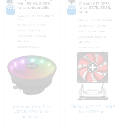
Mini FS V2.0 CPU
Dream i117 CPU
KOSÁRBA
KOSÁRBA
hűtő univerzális
hűtő S775, S1155,
S1156
Cikkszám:
ICE EDGE MINI FS
V2.0
Cikkszám:
RR-X117-18FP-R1
Kategória:
CPU hűtők
Kategória:
CPU hűtők
Gyártó:
DeepCool
Gyártó:
CoolerMaster
Garanciaidő:
24 hónap
Garanciaidő:
36 hónap
ÁFA:
27%
ÁFA:
27%
Azonosító:
31084
Azonosító:
16056
4 390
Ft
4 590
Ft
Aerocool Core Plus
Xilence I402 CPU hűtő
ARGB CPU hűtő,
Intel CPU-hoz
univerzális