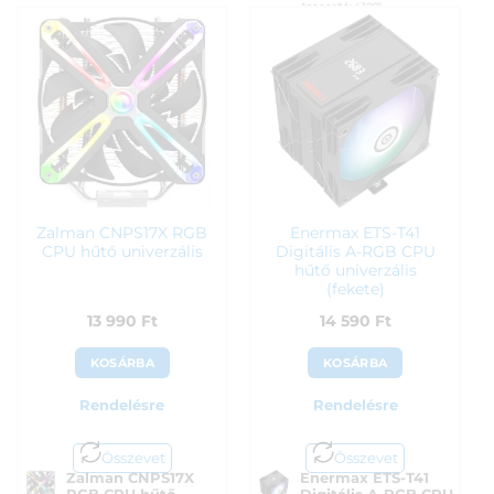
Azonosító:
43091
13 490
Ft
13 990
Ft
Zalman CNPS17X RGB
Enermax ETS-T41
CPU hűtő univerzális
Digitális A-RGB CPU
hűtő univerzális
(fekete)
13 990
Ft
14 590
Ft
KOSÁRBA
KOSÁRBA
Rendelésre
Rendelésre
Összevet
Összevet
Zalman CNPS17X
Enermax ETS-T41