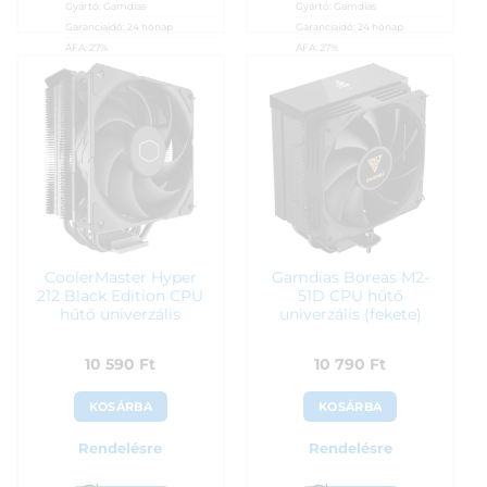
Gyártó:
Gamdias
Gyártó:
Gamdias
Garanciaidő:
24 hónap
Garanciaidő:
24 hónap
ÁFA:
27%
ÁFA:
27%
Azonosító:
56262
Azonosító:
56250
10 250
Ft
10 490
Ft
CoolerMaster Hyper
Gamdias Boreas M2-
212 Black Edition CPU
51D CPU hűtő
hűtő univerzális
univerzális (fekete)
10 590
Ft
10 790
Ft
KOSÁRBA
KOSÁRBA
Rendelésre
Rendelésre