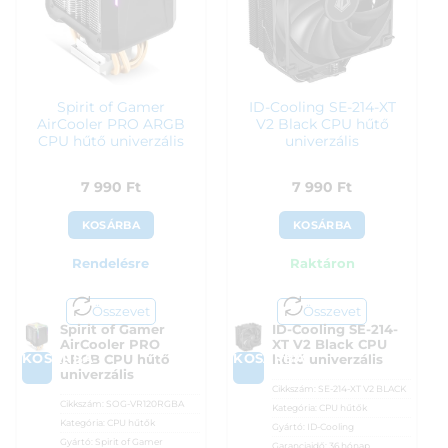
Spirit of Gamer
ID-Cooling SE-214-XT
AirCooler PRO ARGB
V2 Black CPU hűtő
CPU hűtő univerzális
univerzális
7 990
Ft
7 990
Ft
KOSÁRBA
KOSÁRBA
Rendelésre
Raktáron
Összevet
Összevet
Spirit of Gamer
ID-Cooling SE-214-
AirCooler PRO
XT V2 Black CPU
KOSÁRBA
KOSÁRBA
ARGB CPU hűtő
hűtő univerzális
univerzális
Cikkszám:
SE-214-XT V2 BLACK
Cikkszám:
SOG-VR120RGBA
Kategória:
CPU hűtők
Kategória:
CPU hűtők
Gyártó:
ID-Cooling
Gyártó:
Spirit of Gamer
Garanciaidő:
36 hónap