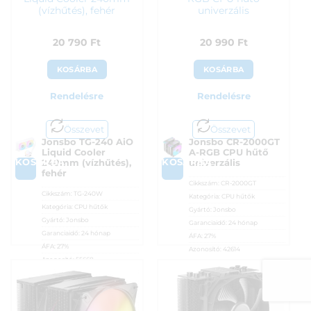
(vízhűtés), fehér
univerzális
20 790
Ft
20 990
Ft
KOSÁRBA
KOSÁRBA
Rendelésre
Rendelésre
Összevet
Összevet
Jonsbo TG-240 AiO
Jonsbo CR-2000GT
Liquid Cooler
A-RGB CPU hűtő
KOSÁRBA
KOSÁRBA
240mm (vízhűtés),
univerzális
fehér
Cikkszám:
CR-2000GT
Cikkszám:
TG-240W
Kategória:
CPU hűtők
Kategória:
CPU hűtők
Gyártó:
Jonsbo
Gyártó:
Jonsbo
Garanciaidő:
24 hónap
Garanciaidő:
24 hónap
ÁFA:
27%
ÁFA:
27%
Azonosító:
42614
Azonosító:
55668
20 990
Ft
20 790
Ft