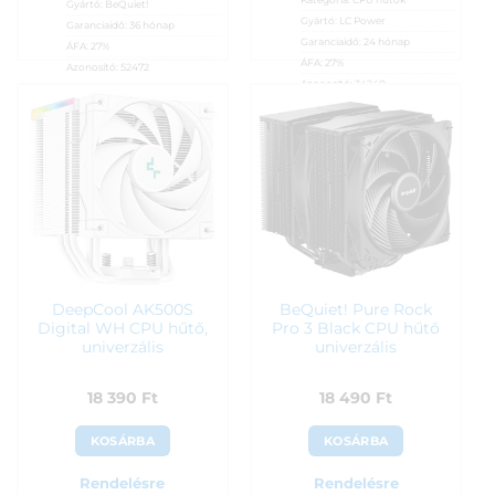
Gyártó:
BeQuiet!
Gyártó:
LC Power
Garanciaidő:
36 hónap
Garanciaidő:
24 hónap
ÁFA:
27%
ÁFA:
27%
Azonosító:
52472
Azonosító:
34240
16 590
Ft
17 250
Ft
DeepCool AK500S
BeQuiet! Pure Rock
Digital WH CPU hűtő,
Pro 3 Black CPU hűtő
univerzális
univerzális
18 390
Ft
18 490
Ft
KOSÁRBA
KOSÁRBA
Rendelésre
Rendelésre