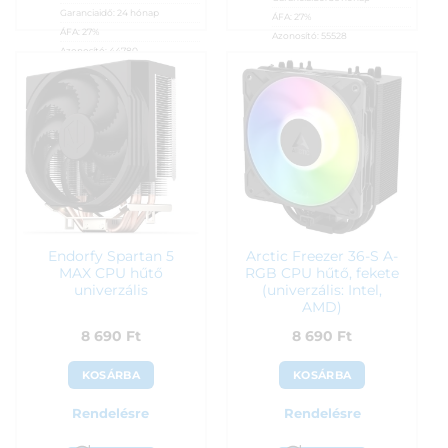
Garanciaidő:
24 hónap
ÁFA:
27%
ÁFA:
27%
Azonosító:
55528
Azonosító:
44780
7 990
Ft
7 990
Ft
Endorfy Spartan 5
Arctic Freezer 36-S A-
MAX CPU hűtő
RGB CPU hűtő, fekete
univerzális
(univerzális: Intel,
AMD)
8 690
Ft
8 690
Ft
KOSÁRBA
KOSÁRBA
Rendelésre
Rendelésre