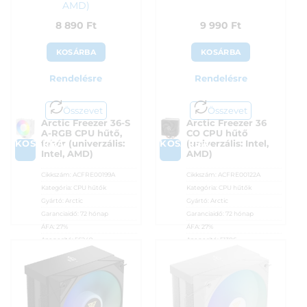
AMD)
8 890
Ft
9 990
Ft
KOSÁRBA
KOSÁRBA
Rendelésre
Rendelésre
Összevet
Összevet
Arctic Freezer 36-S
Arctic Freezer 36
A-RGB CPU hűtő,
CO CPU hűtő
KOSÁRBA
KOSÁRBA
fehér (univerzális:
(univerzális: Intel,
Intel, AMD)
AMD)
Cikkszám:
ACFRE00199A
Cikkszám:
ACFRE00122A
Kategória:
CPU hűtők
Kategória:
CPU hűtők
Gyártó:
Arctic
Gyártó:
Arctic
Garanciaidő:
72 hónap
Garanciaidő:
72 hónap
ÁFA:
27%
ÁFA:
27%
Azonosító:
56249
Azonosító:
51386
8 890
Ft
9 990
Ft