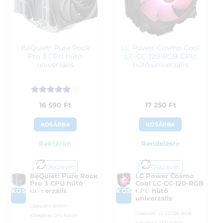
BeQuiet! Pure Rock
LC Power Cosmo Cool
Pro 3 CPU hűtő
LC-CC-120-RGB CPU
univerzális
hűtő univerzális
(1)
Értékelés:
5
16 590
Ft
17 250
Ft
/ 5
KOSÁRBA
KOSÁRBA
Raktáron
Rendelésre
Összevet
Összevet
BeQuiet! Pure Rock
LC Power Cosmo
Pro 3 CPU hűtő
Cool LC-CC-120-RGB
KOSÁRBA
KOSÁRBA
univerzális
CPU hűtő
univerzális
Cikkszám:
BK041
Cikkszám:
LC-CC-120-RGB
Kategória:
CPU hűtők
Kategória:
CPU hűtők