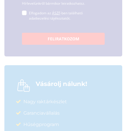
Hírlevelünkről bármikor leiratkozhatsz.
Elfogadom az
ÁSZF
-ben található
adatkezelési tájékoztatót.
FELIRATKOZOM
Vásárolj nálunk!
Nagy raktárkészlet
Garanciavállalás
Hűségprogram