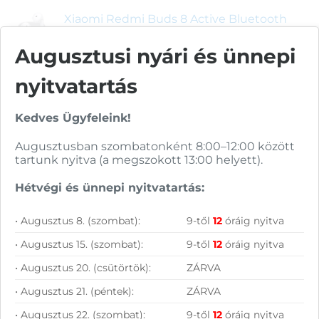
Xiaomi Redmi Buds 8 Active Bluetooth
fülhallgató (fehér)
Augusztusi nyári és ünnepi
6 690
Ft
Épített Bovito 3D tervező PC (Core Ultra
nyitvatartás
5, 32GB RAM, 2TB SSD, RTX5060Ti, Win 11)
739 900
Ft
Kedves Ügyfeleink!
Acer Aspire Lite AL17-31P-35T2 notebook
Augusztusban szombatonként 8:00–12:00 között
(ezüst)
tartunk nyitva (a megszokott 13:00 helyett).
228 990
Ft
Hétvégi és ünnepi nyitvatartás:
Épített Bovito 3D tervező PC (Core Ultra
7, 64GB RAM, 2TB SSD, RTX5070Ti, Win
• Augusztus 8. (szombat):
9-től
12
óráig nyitva
11)
1 299 000
Ft
• Augusztus 15. (szombat):
9-től
12
óráig nyitva
Acer Aspire Lite AL15-45P-R5HK
• Augusztus 20. (csütörtök):
ZÁRVA
notebook (ezüst)
• Augusztus 21. (péntek):
ZÁRVA
226 900
Ft
• Augusztus 22. (szombat):
9-től
12
óráig nyitva