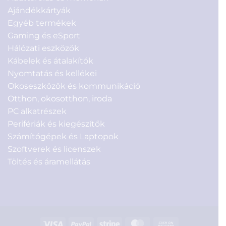
Ajándékkártyák
Egyéb termékek
Gaming és eSport
Hálózati eszközök
Kábelek és átalakítók
Nyomtatás és kellékei
Okoseszközök és kommunikáció
Otthon, okosotthon, iroda
PC alkatrészek
Perifériák és kiegészítők
Számítógépek és Laptopok
Szoftverek és licenszek
Töltés és áramellátás
Visa
PayPal
Stripe
MasterCard
Cash