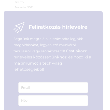
ÁFA:
27%
Azonosító:
52585
11 490
Ft
Feliratkozás hírlevélre
Segítünk megtalálni a számodra legjobb
megoldásokat, legyen szó munkáról,
Csatlakozz
tanulásról vagy szórakozásról!
hírleveles közösségünkhöz, és hozd ki a
maximumot a tech-világ
lehetőségeiből!