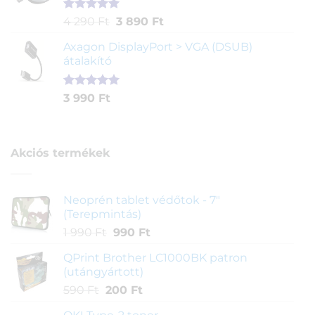
Értékelés
1
Original
Current
4 290
Ft
3 890
Ft
5.00
az 5-
price
price
ből,
Axagon DisplayPort > VGA (DSUB)
was:
is:
értékelés
átalakító
4
3
alapján
290 Ft.
890 Ft.
Értékelés
1
3 990
Ft
5.00
az 5-
ből,
értékelés
alapján
Akciós termékek
Neoprén tablet védőtok - 7"
(Terepmintás)
Original
Current
1 990
Ft
990
Ft
price
price
QPrint Brother LC1000BK patron
was:
is:
(utángyártott)
1
990 Ft.
Original
Current
590
Ft
200
Ft
990 Ft.
price
price