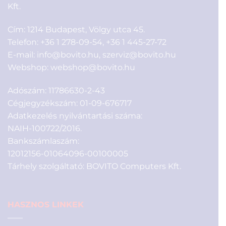
Kft.
Cím: 1214 Budapest, Völgy utca 45.
Telefon:
+36 1 278-09-54
,
+36 1 445-27-72
E-mail:
info@bovito.hu
,
szerviz@bovito.hu
Webshop:
webshop@bovito.hu
Adószám: 11786630-2-43
Cégjegyzékszám: 01-09-676717
Adatkezelés nyilvántartási száma:
NAIH-100722/2016.
Bankszámlaszám:
12012156-01064096-00100005
Tárhely szolgáltató: BOVITO Computers Kft.
HASZNOS LINKEK