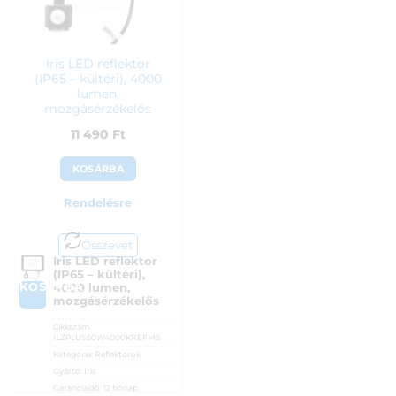
Iris LED reflektor
(IP65 – kültéri), 4000
lumen,
mozgásérzékelős
11 490
Ft
KOSÁRBA
Rendelésre
Összevet
Iris LED reflektor
(IP65 – kültéri),
KOSÁRBA
4000 lumen,
mozgásérzékelős
Cikkszám:
ILZPLUS50W4000KREFMS
Kategória:
Reflektorok
Gyártó:
Iris
Garanciaidő:
12 hónap