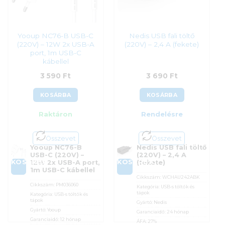
Yooup NC76-B USB-C
Nedis USB fali töltő
(220V) – 12W 2x USB-A
(220V) – 2,4 A (fekete)
port, 1m USB-C
kábellel
3 590
Ft
3 690
Ft
KOSÁRBA
KOSÁRBA
Raktáron
Rendelésre
Összevet
Összevet
Yooup NC76-B
Nedis USB fali töltő
USB-C (220V) –
(220V) – 2,4 A
KOSÁRBA
KOSÁRBA
12W 2x USB-A port,
(fekete)
1m USB-C kábellel
Cikkszám:
WCHAU242ABK
Cikkszám:
PM036060
Kategória:
USB-s töltők és
tápok
Kategória:
USB-s töltők és
tápok
Gyártó:
Nedis
Gyártó:
Yooup
Garanciaidő:
24 hónap
Garanciaidő:
12 hónap
ÁFA:
27%