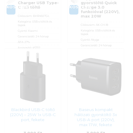
Charger USB Type-
gyorstöltő Quick
KOSÁRBA
KOSÁRBA
C fali töltő
Charge 3.0
funkcióval (220V),
max 20W
Cikkszám:
BHR4927GL
Kategória:
USB-s töltők és
Cikkszám:
AK-CH-18
tápok
Kategória:
USB-s töltők és
Gyártó:
Xiaomi
tápok
Garanciaidő:
24 hónap
Gyártó:
Akyga
ÁFA:
27%
Garanciaidő:
24 hónap
Azonosító:
45702
ÁFA:
27%
3 990
Ft
Azonosító:
46584
3 990
Ft
Blackbird USB-C töltő
Baseus kompakt
(220V) – 25W 1x USB-C
hálózati gyorstöltő 3x
port, fekete
USB-A port (220V),
max 17W, fekete