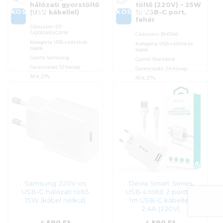
hálózati gyorstöltő
töltő (220V) – 25W
KOSÁRBA
KOSÁRBA
(USB kábellel)
1x USB-C port,
fehér
Cikkszám:
EP-
TA20EWEUGWW
Cikkszám:
BH1349
Kategória:
USB-s töltők és
Kategória:
USB-s töltők és
tápok
tápok
Gyártó:
Samsung
Gyártó:
Blackbird
Garanciaidő:
12 hónap
Garanciaidő:
24 hónap
ÁFA:
27%
ÁFA:
27%
Azonosító:
30468
Azonosító:
48715
4 390
Ft
4 390
Ft
Samsung 220V-os
Devia Smart Series
USB-C hálózati töltő
USB-s töltő 2 porttal,
15W (kábel nélkül)
1m USB-C kábellel,
2,4A (220V)