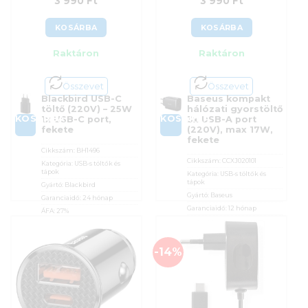
3 990
Ft
3 990
Ft
KOSÁRBA
KOSÁRBA
Raktáron
Raktáron
Összevet
Összevet
Blackbird USB-C
Baseus kompakt
töltő (220V) – 25W
hálózati gyorstöltő
KOSÁRBA
KOSÁRBA
1x USB-C port,
3x USB-A port
fekete
(220V), max 17W,
fekete
Cikkszám:
BH1496
Cikkszám:
CCXJ020101
Kategória:
USB-s töltők és
tápok
Kategória:
USB-s töltők és
tápok
Gyártó:
Blackbird
Gyártó:
Baseus
Garanciaidő:
24 hónap
Garanciaidő:
12 hónap
ÁFA:
27%
ÁFA:
27%
Azonosító:
51948
Azonosító:
53526
3 990
Ft
-14%
3 990
Ft