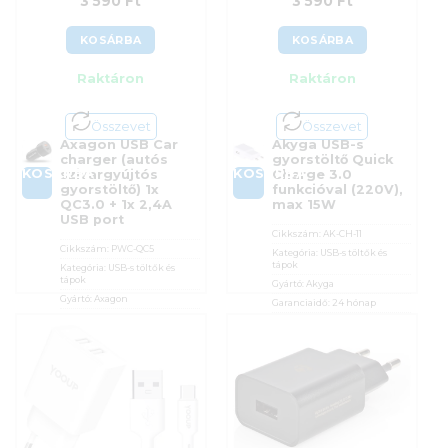
3 590
Ft
3 590
Ft
KOSÁRBA
KOSÁRBA
Raktáron
Raktáron
Összevet
Összevet
Axagon USB Car
Akyga USB-s
charger (autós
gyorstöltő Quick
KOSÁRBA
KOSÁRBA
szivargyújtós
Charge 3.0
gyorstöltő) 1x
funkcióval (220V),
QC3.0 + 1x 2,4A
max 15W
USB port
Cikkszám:
AK-CH-11
Cikkszám:
PWC-QC5
Kategória:
USB-s töltők és
tápok
Kategória:
USB-s töltők és
tápok
Gyártó:
Akyga
Gyártó:
Axagon
Garanciaidő:
24 hónap
Garanciaidő:
24 hónap
ÁFA:
27%
ÁFA:
27%
Azonosító:
41531
Azonosító:
33724
3 590
Ft
3 590
Ft