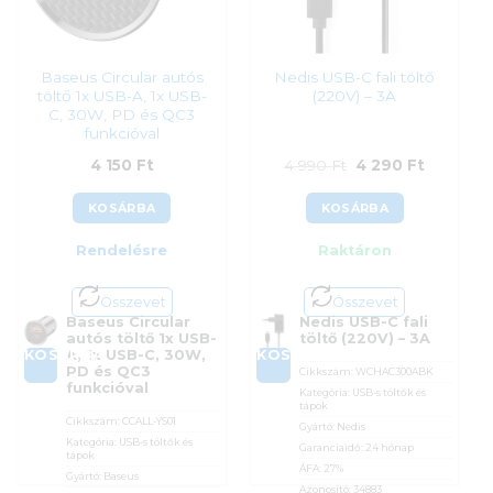
Baseus Circular autós
Nedis USB-C fali töltő
töltő 1x USB-A, 1x USB-
(220V) – 3A
C, 30W, PD és QC3
funkcióval
Original
Current
4 150
Ft
4 990
Ft
4 290
Ft
price
price
KOSÁRBA
KOSÁRBA
was:
is:
Rendelésre
Raktáron
4
4
990 Ft.
290 Ft.
Összevet
Összevet
Baseus Circular
Nedis USB-C fali
autós töltő 1x USB-
töltő (220V) – 3A
KOSÁRBA
KOSÁRBA
A, 1x USB-C, 30W,
PD és QC3
Cikkszám:
WCHAC300ABK
funkcióval
Kategória:
USB-s töltők és
tápok
Cikkszám:
CCALL-YS01
Gyártó:
Nedis
Kategória:
USB-s töltők és
Garanciaidő:
24 hónap
tápok
ÁFA:
27%
Gyártó:
Baseus
Azonosító:
34883