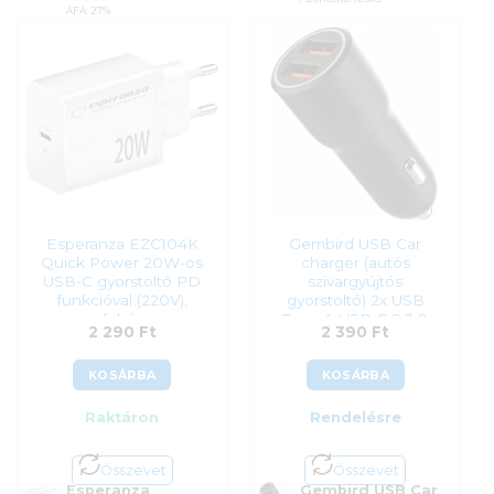
ÁFA:
27%
2 290
Ft
Azonosító:
54845
1 990
Ft
Esperanza EZC104K
Gembird USB Car
Quick Power 20W-os
charger (autós
USB-C gyorstöltő PD
szivargyújtós
funkcióval (220V),
gyorstöltő) 2x USB
fehér
Type-A USB QC 3.0
2 290
Ft
2 390
Ft
KOSÁRBA
KOSÁRBA
Raktáron
Rendelésre
Összevet
Összevet
Esperanza
Gembird USB Car