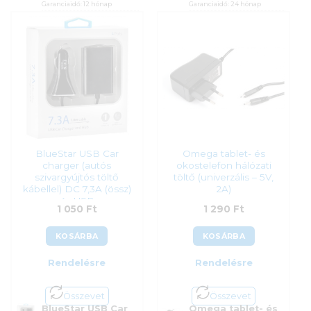
Garanciaidő:
12 hónap
Garanciaidő:
24 hónap
ÁFA:
27%
ÁFA:
27%
Azonosító:
32652
Azonosító:
34803
Original
Current
Original
Current
1 890
Ft
990
Ft
2 390
Ft
990
Ft
price
price
price
price
was:
is:
was:
is:
1
990 Ft.
2
990 Ft.
890 Ft.
390 Ft.
BlueStar USB Car
Omega tablet- és
charger (autós
okostelefon hálózati
szivargyújtós töltő
töltő (univerzális – 5V,
kábellel) DC 7,3A (össz)
2A)
4x USB
1 050
Ft
1 290
Ft
KOSÁRBA
KOSÁRBA
Rendelésre
Rendelésre
Összevet
Összevet
BlueStar USB Car
Omega tablet- és