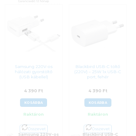
Garanciaidő:
12 hónap
ÁFA:
27%
Original
Current
4 990
Ft
4 290
Ft
Azonosító:
54810
price
price
was:
is:
4 150
Ft
4
4
990 Ft.
290 Ft.
Samsung 220V-os
Blackbird USB-C töltő
hálózati gyorstöltő
(220V) – 25W 1x USB-C
(USB kábellel)
port, fehér
4 390
Ft
4 390
Ft
KOSÁRBA
KOSÁRBA
Raktáron
Raktáron
Összevet
Összevet
Samsung 220V-os
Blackbird USB-C