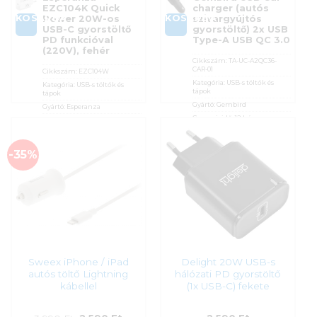
EZC104K Quick
charger (autós
KOSÁRBA
KOSÁRBA
Power 20W-os
szivargyújtós
USB-C gyorstöltő
gyorstöltő) 2x USB
PD funkcióval
Type-A USB QC 3.0
(220V), fehér
Cikkszám:
TA-UC-A2QC36-
CAR-01
Cikkszám:
EZC104W
Kategória:
USB-s töltők és
Kategória:
USB-s töltők és
tápok
tápok
Gyártó:
Gembird
Gyártó:
Esperanza
Garanciaidő:
12 hónap
Garanciaidő:
12 hónap
ÁFA:
27%
ÁFA:
27%
Azonosító:
54812
Azonosító:
55780
-35%
2 390
Ft
2 290
Ft
Sweex iPhone / iPad
Delight 20W USB-s
autós töltő Lightning
hálózati PD gyorstöltő
kábellel
(1x USB-C) fekete