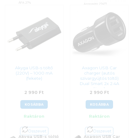
ÁFA:
27%
Azonosító:
27477
Azonosító:
26278
2 990
Ft
Original
Current
4 990
Ft
2 990
Ft
price
price
was:
is:
4
2
990 Ft.
990 Ft.
Akyga USB-s töltő
Axagon USB Car
(220V) – 1000 mA
charger (autós
(fekete)
szivargyújtós töltő)
Dual Smart 2x 2.4A
(össz)
2 990
Ft
2 990
Ft
KOSÁRBA
KOSÁRBA
Raktáron
Raktáron
Összevet
Összevet
Akyga USB-s töltő
Axagon USB Car