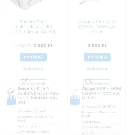
Bricolux 5-in-1
Akyga USB-s töltő
multifunkciós töltő
(220V) – 1000 mA
(USB, hálózat, AA, 9V)
(fehér)
Original
Current
4 990
Ft
2 990
Ft
2 990
Ft
price
price
KOSÁRBA
KOSÁRBA
was:
is:
Raktáron
Raktáron
4
2
990 Ft.
990 Ft.
Összevet
Összevet
Bricolux 5-in-1
Akyga USB-s töltő
multifunkciós töltő
(220V) – 1000 mA
KOSÁRBA
KOSÁRBA
(USB, hálózat, AA,
(fehér)
9V)
Cikkszám:
AK-CH-03WH
Cikkszám:
213536-EX
Kategória:
USB-s töltők és
tápok
Kategória:
USB-s töltők és
tápok
Gyártó:
Akyga
Gyártó:
Bricolux
Garanciaidő:
24 hónap
Garanciaidő:
24 hónap
ÁFA:
27%