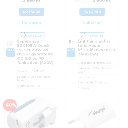
Original
Current
2 890
Ft
3 900
Ft
2 900
Ft
price
price
KOSÁRBA
KOSÁRBA
was:
is:
Raktáron
Raktáron
3
2
900 Ft.
900 Ft.
Összevet
Összevet
Esperanza
Lightning autós
EZC105W Quick
töltő Apple
KOSÁRBA
KOSÁRBA
Power 20W-os
készülékekhez (DC
USB-C gyorstöltő
2400 mA)
QC 3.0 és PD
funkcióval (220V)
Cikkszám:
VLMP39891B10
Kategória:
USB-s töltők és
Cikkszám:
EZC105W
tápok
Kategória:
USB-s töltők és
Gyártó:
Value
tápok
Garanciaidő:
24 hónap
Gyártó:
Esperanza
ÁFA:
27%
Garanciaidő:
12 hónap
Azonosító:
27017
ÁFA:
27%
Original
Current
3 900
Ft
2 900
Ft
Azonosító:
55781
-40%
price
price
2 890
Ft
was:
is:
3
2
900 Ft.
900 Ft.