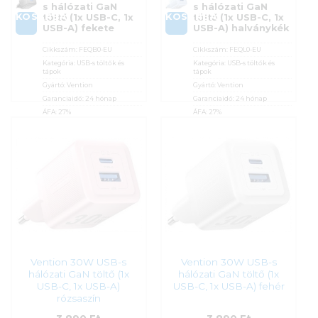
s hálózati GaN
s hálózati GaN
KOSÁRBA
KOSÁRBA
töltő (1x USB-C, 1x
töltő (1x USB-C, 1x
USB-A) fekete
USB-A) halványkék
Cikkszám:
FEQB0-EU
Cikkszám:
FEQL0-EU
Kategória:
USB-s töltők és
Kategória:
USB-s töltők és
tápok
tápok
Gyártó:
Vention
Gyártó:
Vention
Garanciaidő:
24 hónap
Garanciaidő:
24 hónap
ÁFA:
27%
ÁFA:
27%
Azonosító:
52899
Azonosító:
52900
3 890
Ft
3 890
Ft
Vention 30W USB-s
Vention 30W USB-s
hálózati GaN töltő (1x
hálózati GaN töltő (1x
USB-C, 1x USB-A)
USB-C, 1x USB-A) fehér
rózsaszín