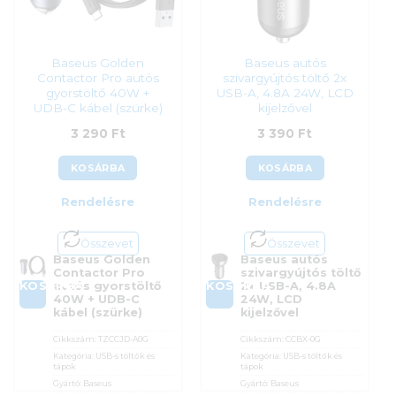
Baseus Golden
Baseus autós
Contactor Pro autós
szivargyújtós töltő 2x
gyorstöltő 40W +
USB-A, 4.8A 24W, LCD
UDB-C kábel (szürke)
kijelzővel
3 290
Ft
3 390
Ft
KOSÁRBA
KOSÁRBA
Rendelésre
Rendelésre
Összevet
Összevet
Baseus Golden
Baseus autós
Contactor Pro
szivargyújtós töltő
KOSÁRBA
KOSÁRBA
autós gyorstöltő
2x USB-A, 4.8A
40W + UDB-C
24W, LCD
kábel (szürke)
kijelzővel
Cikkszám:
TZCCJD-A0G
Cikkszám:
CCBX-0G
Kategória:
USB-s töltők és
Kategória:
USB-s töltők és
tápok
tápok
Gyártó:
Baseus
Gyártó:
Baseus