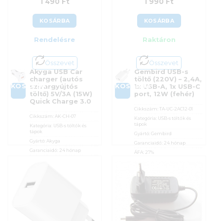
1 490
Ft
1 990
Ft
KOSÁRBA
KOSÁRBA
Rendelésre
Raktáron
Összevet
Összevet
Akyga USB Car
Gembird USB-s
charger (autós
töltő (220V) – 2,4A,
KOSÁRBA
KOSÁRBA
szivargyújtós
1x USB-A, 1x USB-C
töltő) 5V/3A (15W)
port, 12W (fehér)
Quick Charge 3.0
Cikkszám:
TA-UC-2AC12-01
Cikkszám:
AK-CH-07
Kategória:
USB-s töltők és
tápok
Kategória:
USB-s töltők és
tápok
Gyártó:
Gembird
Gyártó:
Akyga
Garanciaidő:
24 hónap
Garanciaidő:
24 hónap
ÁFA:
27%
ÁFA:
27%
Azonosító:
54846
Azonosító:
32423
1 990
Ft
1 490
Ft