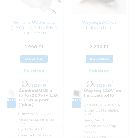
Gembird USB-s töltő
Wayteq 220V-os
(220V) – 2,1A, 1x USB-A
hálózati töltő
port (fehér)
1 990
Ft
2 290
Ft
KOSÁRBA
KOSÁRBA
Raktáron
Raktáron
Összevet
Összevet
Gembird USB-s
Wayteq 220V-os
töltő (220V) – 2,1A,
hálózati töltő
KOSÁRBA
KOSÁRBA
1x USB-A port
(fehér)
Cikkszám:
WTQPNACHRG
Kategória:
USB-s töltők és
Cikkszám:
TA-UC-1A12-01
tápok
Kategória:
USB-s töltők és
Gyártó:
WayteQ
tápok
Garanciaidő:
24 hónap
Gyártó:
Gembird
ÁFA:
27%
Garanciaidő:
24 hónap
Azonosító:
12605