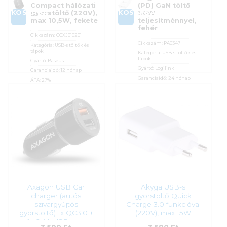
Compact hálózati
(PD) GaN töltő
KOSÁRBA
KOSÁRBA
gyorstöltő (220V),
30W
max 10,5W, fekete
teljesítménnyel,
fehér
Cikkszám:
CCXJ010201
Cikkszám:
PA0347
Kategória:
USB-s töltők és
tápok
Kategória:
USB-s töltők és
tápok
Gyártó:
Baseus
Gyártó:
Logilink
Garanciaidő:
12 hónap
Garanciaidő:
24 hónap
ÁFA:
27%
ÁFA:
27%
Azonosító:
54813
Azonosító:
55914
3 390
Ft
3 390
Ft
Axagon USB Car
Akyga USB-s
charger (autós
gyorstöltő Quick
szivargyújtós
Charge 3.0 funkcióval
gyorstöltő) 1x QC3.0 +
(220V), max 15W
1x 2,4A USB port