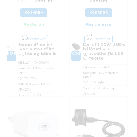
Original
Current
3 990
Ft
2 590
Ft
2 590
Ft
price
price
KOSÁRBA
KOSÁRBA
was:
is:
Raktáron
Rendelésre
3
2
990 Ft.
590 Ft.
Összevet
Összevet
Sweex iPhone /
Delight 20W USB-s
iPad autós töltő
hálózati PD
KOSÁRBA
KOSÁRBA
Lightning kábellel
gyorstöltő (1x USB-
C) fekete
Cikkszám:
CH-009WH
Cikkszám:
55046BK
Kategória:
USB-s töltők és
tápok
Kategória:
USB-s töltők és
tápok
Gyártó:
Sweex
Gyártó:
Delight
Garanciaidő:
24 hónap
Garanciaidő:
24 hónap
ÁFA:
27%
ÁFA:
27%
Azonosító:
30384
Azonosító:
56323
Original
Current
3 990
Ft
2 590
Ft
2 590
Ft
price
price
was:
is:
3
2
990 Ft.
590 Ft.