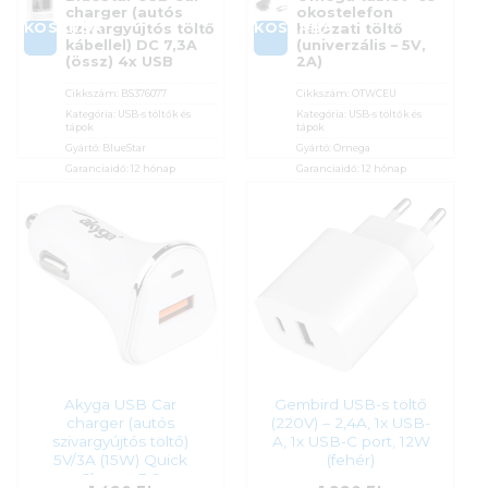
charger (autós
okostelefon
KOSÁRBA
KOSÁRBA
szivargyújtós töltő
hálózati töltő
kábellel) DC 7,3A
(univerzális – 5V,
(össz) 4x USB
2A)
Cikkszám:
BS376077
Cikkszám:
OTWCEU
Kategória:
USB-s töltők és
Kategória:
USB-s töltők és
tápok
tápok
Gyártó:
BlueStar
Gyártó:
Omega
Garanciaidő:
12 hónap
Garanciaidő:
12 hónap
ÁFA:
27%
ÁFA:
27%
Azonosító:
32170
Azonosító:
20528
1 050
Ft
1 290
Ft
Akyga USB Car
Gembird USB-s töltő
charger (autós
(220V) – 2,4A, 1x USB-
szivargyújtós töltő)
A, 1x USB-C port, 12W
5V/3A (15W) Quick
(fehér)
Charge 3.0