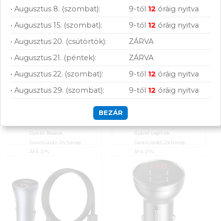
2 990
Ft
2 990
Ft
• Augusztus 8. (szombat):
9-től
12
óráig nyitva
KOSÁRBA
KOSÁRBA
• Augusztus 15. (szombat):
9-től
12
óráig nyitva
Raktáron
Raktáron
• Augusztus 20. (csütörtök):
ZÁRVA
• Augusztus 21. (péntek):
ZÁRVA
Összevet
Összevet
Baseus 2x USB-A
Logilink PA0038 3-
• Augusztus 22. (szombat):
9-től
12
óráig nyitva
Compact hálózati
as autós
KOSÁRBA
KOSÁRBA
gyorstöltő (220V),
feszültség elosztó
• Augusztus 29. (szombat):
9-től
12
óráig nyitva
max 10,5W, fehér
USB-vel
Cikkszám:
CCXJ010202
Cikkszám:
PA0038
BEZÁR
Kategória:
USB-s töltők és
Kategória:
USB-s töltők és
tápok
tápok
Gyártó:
Baseus
Gyártó:
Logilink
Garanciaidő:
24 hónap
Garanciaidő:
24 hónap
ÁFA:
27%
ÁFA:
27%
Azonosító:
50346
Azonosító:
47251
2 990
Ft
2 990
Ft