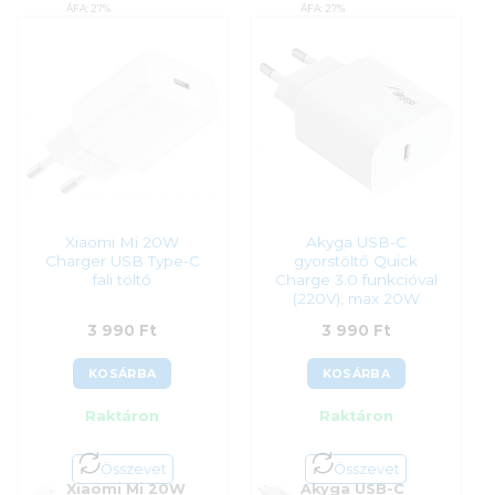
ÁFA:
27%
ÁFA:
27%
Azonosító:
55915
Azonosító:
41109
3 890
Ft
3 990
Ft
Xiaomi Mi 20W
Akyga USB-C
Charger USB Type-C
gyorstöltő Quick
fali töltő
Charge 3.0 funkcióval
(220V), max 20W
3 990
Ft
3 990
Ft
KOSÁRBA
KOSÁRBA
Raktáron
Raktáron
Összevet
Összevet
Xiaomi Mi 20W
Akyga USB-C