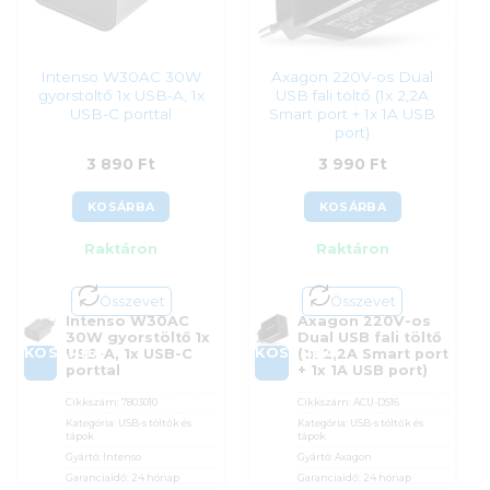
Intenso W30AC 30W
Axagon 220V-os Dual
gyorstöltő 1x USB-A, 1x
USB fali töltő (1x 2,2A
USB-C porttal
Smart port + 1x 1A USB
port)
3 890
Ft
3 990
Ft
KOSÁRBA
KOSÁRBA
Raktáron
Raktáron
Összevet
Összevet
Intenso W30AC
Axagon 220V-os
30W gyorstöltő 1x
Dual USB fali töltő
KOSÁRBA
KOSÁRBA
USB-A, 1x USB-C
(1x 2,2A Smart port
porttal
+ 1x 1A USB port)
Cikkszám:
7803010
Cikkszám:
ACU-DS16
Kategória:
USB-s töltők és
Kategória:
USB-s töltők és
tápok
tápok
Gyártó:
Intenso
Gyártó:
Axagon
Garanciaidő:
24 hónap
Garanciaidő:
24 hónap