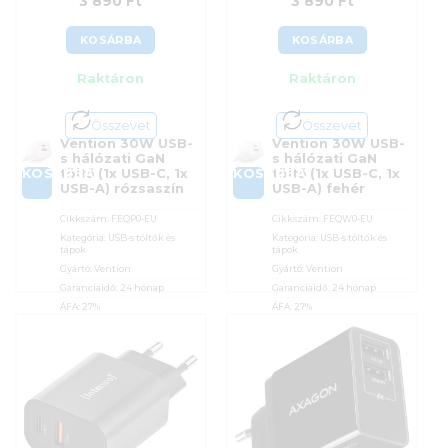
3 890
Ft
3 890
Ft
KOSÁRBA
KOSÁRBA
Raktáron
Raktáron
Összevet
Összevet
Vention 30W USB-
Vention 30W USB-
s hálózati GaN
s hálózati GaN
KOSÁRBA
KOSÁRBA
töltő (1x USB-C, 1x
töltő (1x USB-C, 1x
USB-A) rózsaszín
USB-A) fehér
Cikkszám:
FEQP0-EU
Cikkszám:
FEQW0-EU
Kategória:
USB-s töltők és
Kategória:
USB-s töltők és
tápok
tápok
Gyártó:
Vention
Gyártó:
Vention
Garanciaidő:
24 hónap
Garanciaidő:
24 hónap
ÁFA:
27%
ÁFA:
27%
Azonosító:
52901
Azonosító:
52902
3 890
Ft
3 890
Ft