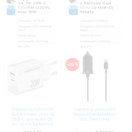
3A, 1m USB-C
s hálózati GaN
KOSÁRBA
KOSÁRBA
kábellel (220V),
töltő (1x USB-C)
max 15W
fekete
Cikkszám:
AK-TB-16
Cikkszám:
FEPB0-EU
Kategória:
USB-s töltők és
Kategória:
USB-s töltők és
tápok
tápok
Gyártó:
Akyga
Gyártó:
Vention
Garanciaidő:
24 hónap
Garanciaidő:
24 hónap
ÁFA:
27%
ÁFA:
27%
Azonosító:
45570
Azonosító:
52908
2 890
Ft
2 890
Ft
-26%
Esperanza EZC105W
Lightning autós töltő
Quick Power 20W-os
Apple készülékekhez
USB-C gyorstöltő QC
(DC 2400 mA)
3.0 és PD funkcióval
(220V)