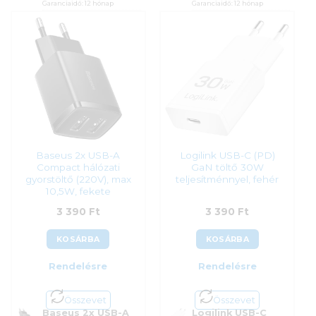
Garanciaidő:
12 hónap
Garanciaidő:
12 hónap
ÁFA:
27%
ÁFA:
27%
Azonosító:
56269
Azonosító:
53528
3 290
Ft
3 390
Ft
Baseus 2x USB-A
Logilink USB-C (PD)
Compact hálózati
GaN töltő 30W
gyorstöltő (220V), max
teljesítménnyel, fehér
10,5W, fekete
3 390
Ft
3 390
Ft
KOSÁRBA
KOSÁRBA
Rendelésre
Rendelésre
Összevet
Összevet
Baseus 2x USB-A
Logilink USB-C