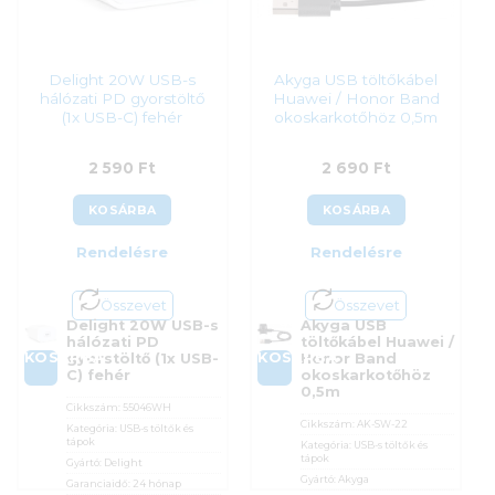
Delight 20W USB-s
Akyga USB töltőkábel
hálózati PD gyorstöltő
Huawei / Honor Band
(1x USB-C) fehér
okoskarkotőhöz 0,5m
2 590
Ft
2 690
Ft
KOSÁRBA
KOSÁRBA
Rendelésre
Rendelésre
Összevet
Összevet
Delight 20W USB-s
Akyga USB
hálózati PD
töltőkábel Huawei /
KOSÁRBA
KOSÁRBA
gyorstöltő (1x USB-
Honor Band
C) fehér
okoskarkotőhöz
0,5m
Cikkszám:
55046WH
Cikkszám:
AK-SW-22
Kategória:
USB-s töltők és
tápok
Kategória:
USB-s töltők és
tápok
Gyártó:
Delight
Gyártó:
Akyga
Garanciaidő:
24 hónap