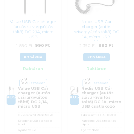
Value USB Car charger
Nedis USB Car
(autós szivargyújtós
charger (autós
töltő) DC 2,1A, micro
szivargyújtós töltő) DC
USB
1A, micro USB
csatlakozó
Original
Current
Original
Current
1 890
Ft
990
Ft
2 390
Ft
990
Ft
price
price
price
price
KOSÁRBA
KOSÁRBA
was:
is:
was:
is:
Raktáron
Raktáron
1
990 Ft.
2
990 Ft.
890 Ft.
390 Ft.
Összevet
Összevet
Value USB Car
Nedis USB Car
charger (autós
charger (autós
KOSÁRBA
KOSÁRBA
szivargyújtós
szivargyújtós
töltő) DC 2,1A,
töltő) DC 1A, micro
micro USB
USB csatlakozó
Cikkszám:
VLMP60890B10
Cikkszám:
CCHAU100ABK
Kategória:
USB-s töltők és
Kategória:
USB-s töltők és
tápok
tápok
Gyártó:
Value
Gyártó:
Nedis