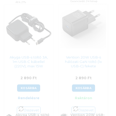
Garanciaidő:
24 hónap
ÁFA:
27%
ÁFA:
27%
Azonosító:
56324
Azonosító:
46848
2 590
Ft
2 690
Ft
Akyga USB-s töltő 3A,
Vention 20W USB-s
1m USB-C kábellel
hálózati GaN töltő (1x
(220V), max 15W
USB-C) fekete
2 890
Ft
2 890
Ft
KOSÁRBA
KOSÁRBA
Rendelésre
Raktáron
Összevet
Összevet
Akyga USB-s töltő
Vention 20W USB-