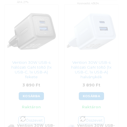
ÁFA:
27%
Azonosító:
43634
Azonosító:
55803
3 690
Ft
3 590
Ft
Vention 30W USB-s
Vention 30W USB-s
hálózati GaN töltő (1x
hálózati GaN töltő (1x
USB-C, 1x USB-A)
USB-C, 1x USB-A)
fekete
halványkék
3 890
Ft
3 890
Ft
KOSÁRBA
KOSÁRBA
Raktáron
Raktáron
Összevet
Összevet
Vention 30W USB-
Vention 30W USB-