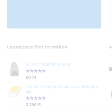
Legnépszerűbb termékek
A
UTP törésgátló, szürke
Értékelés
1
60
Ft
5.00
az 5-
ből,
Canon A4 fénymásoló papír 80g 500
értékelés
lap
alapján
Értékelés
2
2 290
Ft
5.00
az 5-