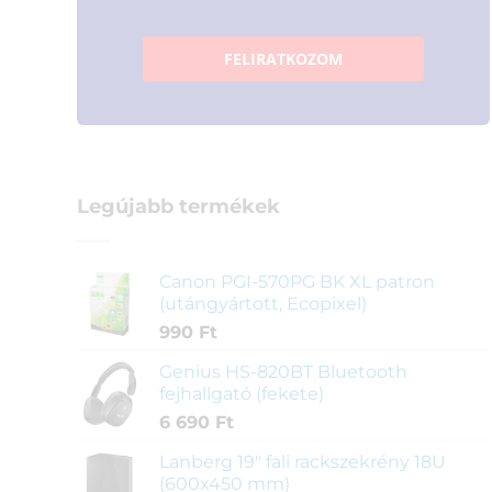
FELIRATKOZOM
Legújabb termékek
Canon PGI-570PG BK XL patron
(utángyártott, Ecopixel)
990
Ft
Genius HS-820BT Bluetooth
fejhallgató (fekete)
6 690
Ft
Lanberg 19" fali rackszekrény 18U
(600x450 mm)