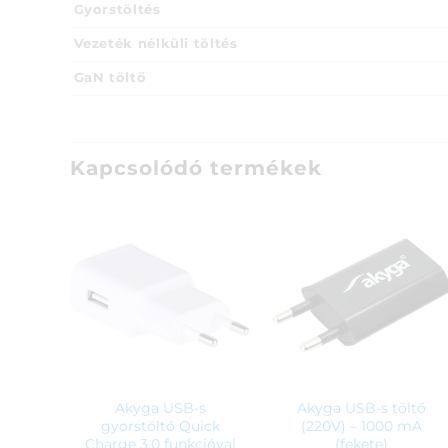
Gyorstöltés
Vezeték nélküli töltés
GaN töltő
Kapcsolódó termékek
Akyga USB-s
Akyga USB-s töltő
gyorstöltő Quick
(220V) – 1000 mA
Charge 3.0 funkcióval
(fekete)