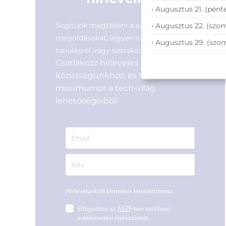
• Augusztus 21. (pénte
Segítünk megtalálni a számodra legjobb
• Augusztus 22. (szom
megoldásokat, legyen szó munkáról,
• Augusztus 29. (szo
tanulásról vagy szórakozásról!
Csatlakozz hírleveles
közösségünkhöz, és hozd ki a
maximumot a tech-világ
lehetőségeiből!
Hírlevelünkről bármikor leiratkozhatsz.
Elfogadom az
ÁSZF
-ben található
adatkezelési tájékoztatót.