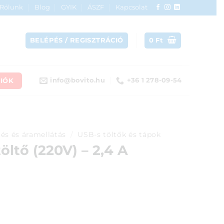
Rólunk
Blog
GYIK
ÁSZF
Kapcsolat
BELÉPÉS / REGISZTRÁCIÓ
0
Ft
IÓK
info@bovito.hu
+36 1 278-09-54
tés és áramellátás
/
USB-s töltők és tápok
öltő (220V) – 2,4 A