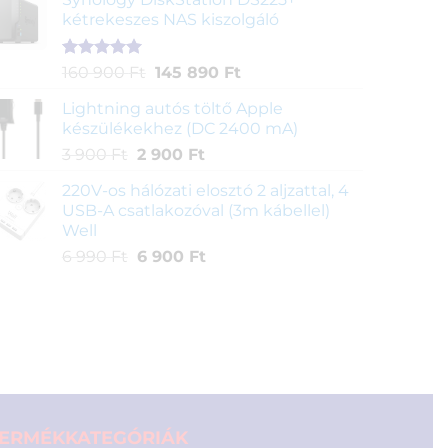
was:
is:
kétrekeszes NAS kiszolgáló
790 Ft.
290 Ft.
Értékelés
1
Original
Current
160 900
Ft
145 890
Ft
5.00
az 5-
price
price
ből,
Lightning autós töltő Apple
was:
is:
értékelés
készülékekhez (DC 2400 mA)
160
145
alapján
Original
Current
3 900
Ft
2 900
Ft
900 Ft.
890 Ft.
price
price
220V-os hálózati elosztó 2 aljzattal, 4
was:
is:
USB-A csatlakozóval (3m kábellel)
3
2
Well
900 Ft.
900 Ft.
Original
Current
6 990
Ft
6 900
Ft
price
price
was:
is:
6
6
990 Ft.
900 Ft.
ERMÉKKATEGÓRIÁK