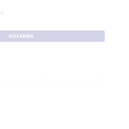
dj!
2,4 A (fekete) mennyiség
KOSÁRBA