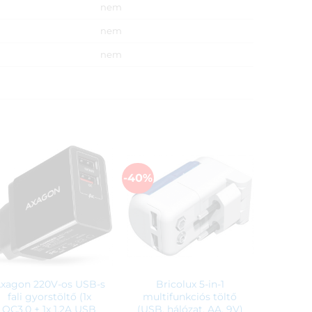
nem
nem
nem
-40%
xagon 220V-os USB-s
Bricolux 5-in-1
fali gyorstöltő (1x
multifunkciós töltő
QC3.0 + 1x 1,2A USB
(USB, hálózat, AA, 9V)