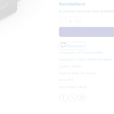
Rendelésre
A várható érkezés felől érdeklő
Nedis USB fali töltő (220V) - 
Összevet
Cikkszám:
WCHAU242ABK
Kategória:
USB-s töltők és tápok
Gyártó:
Nedis
Garanciaidő:
24 hónap
ÁFA:
27%
Azonosító:
43634