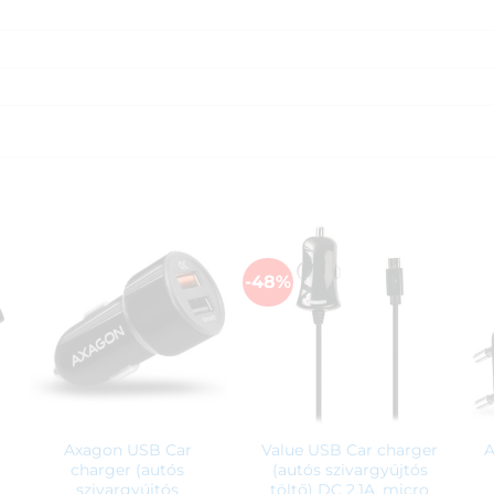
-48%
Axagon USB Car
Value USB Car charger
A
charger (autós
(autós szivargyújtós
szivargyújtós
töltő) DC 2,1A, micro