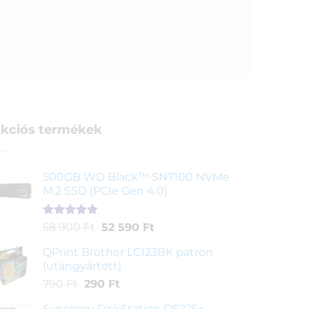
kciós termékek
500GB WD Black™ SN7100 NVMe
M.2 SSD (PCIe Gen 4.0)
Értékelés
1
Original
Current
58 900
Ft
52 590
Ft
5.00
az 5-
price
price
ből,
QPrint Brother LC123BK patron
was:
is:
értékelés
(utángyártott)
58
52
alapján
Original
Current
790
Ft
290
Ft
900 Ft.
590 Ft.
price
price
Synology DiskStation DS225+