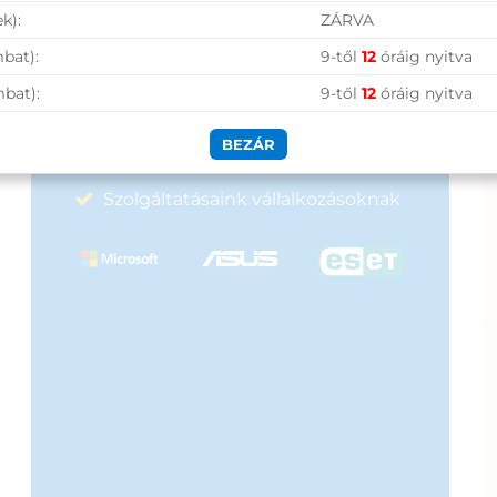
1
990 Ft.
k):
ZÁRVA
Nagy raktárkészlet
890 Ft.
bat):
9-től
12
óráig nyitva
Garanciavállalás
mbat):
9-től
12
óráig nyitva
Hűségprogram
BEZÁR
50 000 Ft felett ingyenes szállítás
Szolgáltatásaink vállalkozásoknak