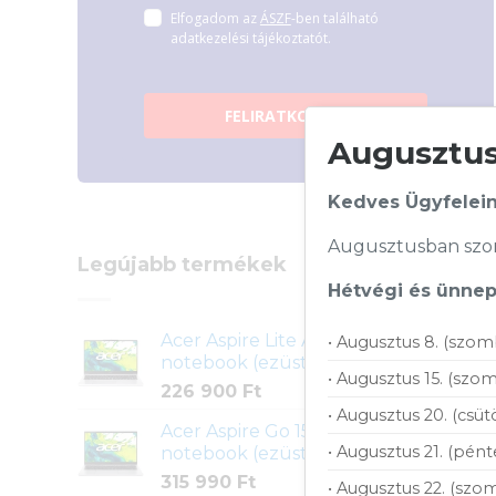
Elfogadom az
ÁSZF
-ben található
adatkezelési tájékoztatót.
FELIRATKOZOM
Augusztusi
Kedves Ügyfelein
Augusztusban szom
Legújabb termékek
Hétvégi és ünnepi
Acer Aspire Lite AL15-45P-R5HK
• Augusztus 8. (szom
notebook (ezüst)
• Augusztus 15. (szom
226 900
Ft
• Augusztus 20. (csüt
Acer Aspire Go 15 AG15-72P-73HD
• Augusztus 21. (pént
notebook (ezüst)
315 990
Ft
• Augusztus 22. (szom