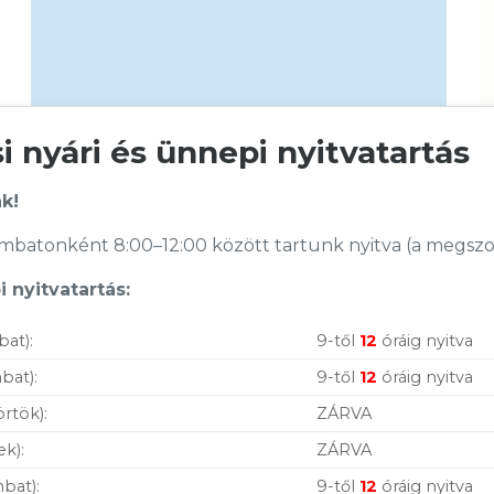
 nyári és ünnepi nyitvatartás
k!
batonként 8:00–12:00 között tartunk nyitva (a megszoko
Legnépszerűbb termékek
A
 nyitvatartás:
UTP törésgátló, szürke
bat):
9-től
12
óráig nyitva
bat):
9-től
12
óráig nyitva
Értékelés
1
60
Ft
5.00
az 5-
örtök):
ZÁRVA
ből,
Canon A4 fénymásoló papír 80g 500
értékelés
ek):
ZÁRVA
lap
alapján
bat):
9-től
12
óráig nyitva