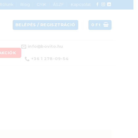
Rólunk
Blog
GYIK
ÁSZF
Kapcsolat
BELÉPÉS / REGISZTRÁCIÓ
0
Ft
info@bovito.hu
AKCIÓK
+36 1 278-09-54