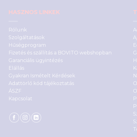
HASZNOS LINKEK
T
Rólunk
A
Szolgáltatások
A
Hűségprogram
E
Fizetés és szállítás a BOVITO webshopban
G
Garanciális ügyintézés
H
Elállás
K
Gyakran Ismételt Kérdések
N
Adattörlő kód tájékoztatás
O
ÁSZF
O
Kapcsolat
P
P
S
S
T