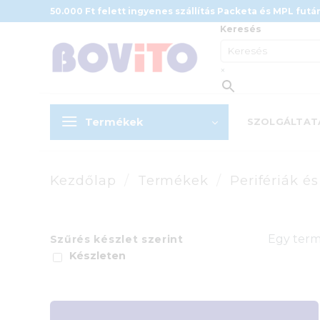
Skip
50.000 Ft felett ingyenes szállítás Packeta és MPL futár
to
Keresés
content
×
Termékek
SZOLGÁLTAT
Kezdőlap
/
Termékek
/
Perifériák é
Egy term
Szűrés készlet szerint
Készleten