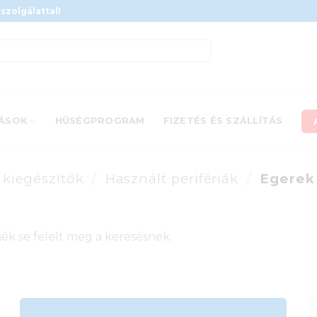
szolgálattal!
ÁSOK
HŰSÉGPROGRAM
FIZETÉS ÉS SZÁLLÍTÁS
s kiegészítők
/
Használt perifériák
/
Egerek
ék se felelt meg a keresésnek.