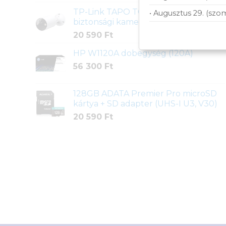
TP-Link TAPO TC82 Kültéri
• Augusztus 29. (szo
biztonsági kamera
20 590
Ft
HP W1120A dobegység (120A)
56 300
Ft
128GB ADATA Premier Pro microSD
kártya + SD adapter (UHS-I U3, V30)
20 590
Ft