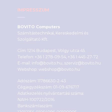
IMPRESSZUM
BOVITO Computers
Számítástechnikai, Kereskedelmi és
Szolgáltató Kft.
Cím: 1214 Budapest, Völgy utca 45.
Telefon:
+36 1 278-09-54
,
+36 1 445-27-72
E-mail:
info@bovito.hu
,
szerviz@bovito.hu
Webshop:
webshop@bovito.hu
Adószám: 11786630-2-43
Cégjegyzékszám: 01-09-676717
Adatkezelés nyilvántartási száma:
NAIH-100722/2016.
Bankszámlaszám: