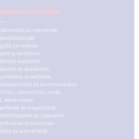
ERMÉKKATEGÓRIÁK
dattárolás és memóriák
jándékkártyák
gyéb termékek
aming és eSport
álózati eszközök
ábelek és átalakítók
yomtatás és kellékei
koseszközök és kommunikáció
tthon, okosotthon, iroda
C alkatrészek
erifériák és kiegészítők
zámítógépek és Laptopok
zoftverek és licenszek
öltés és áramellátás