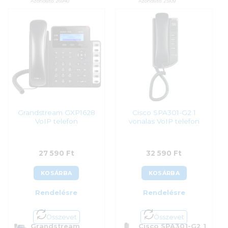
Azonosító:
26940
Azonosító:
25109
18 590
Ft
21 590
Ft
Grandstream GXP1628
Cisco SPA301-G2 1
VoIP telefon
vonalas VoIP telefon
27 590
Ft
32 590
Ft
KOSÁRBA
KOSÁRBA
Rendelésre
Rendelésre
Összevet
Összevet
Grandstream
Cisco SPA301-G2 1