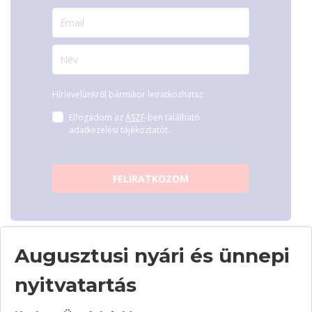
Hírlevelünkről bármikor leiratkozhatsz.
Elfogadom az
ÁSZF
-ben található
adatkezelési tájékoztatót.
FELIRATKOZOM
Augusztusi nyári és ünnepi
nyitvatartás
Vásárolj nálunk!