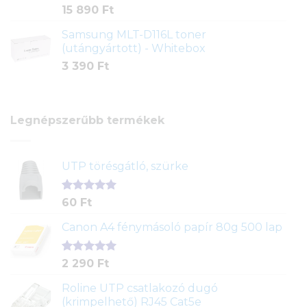
15 890
Ft
Samsung MLT-D116L toner
(utángyártott) - Whitebox
3 390
Ft
Legnépszerűbb termékek
UTP törésgátló, szürke
Értékelés
1
60
Ft
5.00
az 5-
ből,
Canon A4 fénymásoló papír 80g 500 lap
értékelés
alapján
Értékelés
2
2 290
Ft
5.00
az 5-
ből,
Roline UTP csatlakozó dugó
értékelés
(krimpelhető) RJ45 Cat5e
alapján