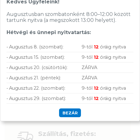
Kedves Ügyfeleink!
Nagy raktárkészlet
Augusztusban szombatonként 8:00–12:00 között
Garanciavállalás
tartunk nyitva (a megszokott 13:00 helyett).
Hűségprogram
Hétvégi és ünnepi nyitvatartás:
50 000 Ft felett ingyenes szállítás
• Augusztus 8. (szombat):
9-től
12
óráig nyitva
Szolgáltatásaink vállalkozásoknak
• Augusztus 15. (szombat):
9-től
12
óráig nyitva
• Augusztus 20. (csütörtök):
ZÁRVA
• Augusztus 21. (péntek):
ZÁRVA
• Augusztus 22. (szombat):
9-től
12
óráig nyitva
• Augusztus 29. (szombat):
9-től
12
óráig nyitva
BEZÁR
Szállítás, fizetés: