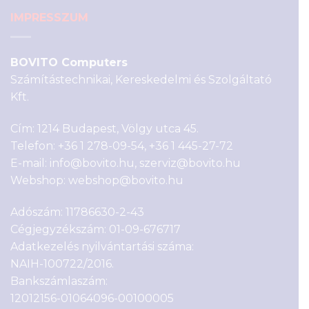
IMPRESSZUM
BOVITO Computers
Számítástechnikai, Kereskedelmi és Szolgáltató
Kft.
Cím: 1214 Budapest, Völgy utca 45.
Telefon:
+36 1 278-09-54
,
+36 1 445-27-72
E-mail:
info@bovito.hu
,
szerviz@bovito.hu
Webshop:
webshop@bovito.hu
Adószám: 11786630-2-43
Cégjegyzékszám: 01-09-676717
Adatkezelés nyilvántartási száma:
NAIH-100722/2016.
Bankszámlaszám:
12012156-01064096-00100005