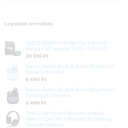
Legújabb termékek
128GB ADATA Premier Pro microSD
kártya + SD adapter (UHS-I U3, V30)
20 590
Ft
Xiaomi Redmi Buds 8 Active Bluetooth
fülhallgató (kék)
6 690
Ft
Xiaomi Redmi Buds 8 Active Bluetooth
fülhallgató (fekete)
6 690
Ft
The G-Lab Korp Platinum vezeték
nélküli (2,4 GHz + Bluetooth) Gaming
Headset (fekete)