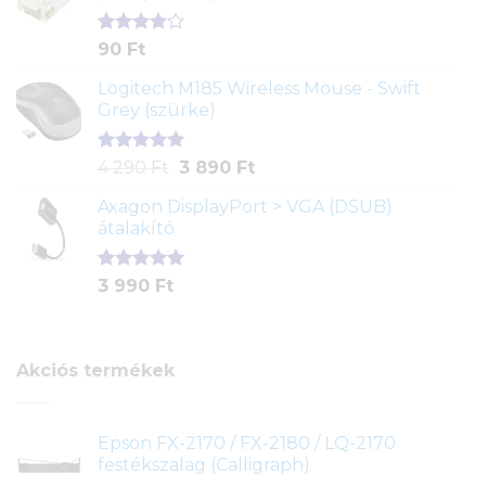
Értékelés
2
90
Ft
4.00
az
5-ből,
Logitech M185 Wireless Mouse - Swift
értékelés
Grey (szürke)
alapján
Értékelés
1
Original
Current
4 290
Ft
3 890
Ft
5.00
az 5-
price
price
ből,
Axagon DisplayPort > VGA (DSUB)
was:
is:
értékelés
átalakító
4
3
alapján
290 Ft.
890 Ft.
Értékelés
1
3 990
Ft
5.00
az 5-
ből,
értékelés
alapján
Akciós termékek
Epson FX-2170 / FX-2180 / LQ-2170
festékszalag (Calligraph)