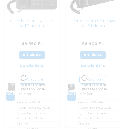
Grandstream GXP2135
Grandstream GXP2140
VoIP telefon
VoIP telefon
49 590
Ft
56 900
Ft
KOSÁRBA
KOSÁRBA
Rendelésre
Rendelésre
Összevet
Összevet
Grandstream
Grandstream
GXP2135 VoIP
GXP2140 VoIP
KOSÁRBA
KOSÁRBA
telefon
telefon
Cikkszám:
GXP2135
Cikkszám:
GXP2140
Kategória:
VoIP eszközök
Kategória:
VoIP eszközök
Gyártó:
Grandstream
Gyártó:
Grandstream
Garanciaidő:
12 hónap
Garanciaidő:
12 hónap
ÁFA:
27%
ÁFA:
27%