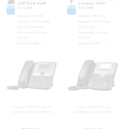
GXP1628 VoIP
vonalas VoIP
KOSÁRBA
KOSÁRBA
telefon
telefon
Cikkszám:
GXP1628
Cikkszám:
SPA301-G2
Kategória:
VoIP eszközök
Kategória:
VoIP eszközök
Gyártó:
Grandstream
Gyártó:
Cisco
Garanciaidő:
12 hónap
Garanciaidő:
12 hónap
ÁFA:
27%
ÁFA:
27%
Azonosító:
25090
Azonosító:
26598
27 590
Ft
32 590
Ft
Cisco SPA303-G2 3
Cisco SPA501G 8
vonalas VoIP telefon
vonalas VoIP telefon