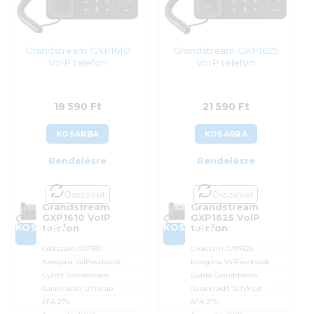
Grandstream GXP1610
Grandstream GXP1625
VoIP telefon
VoIP telefon
18 590
Ft
21 590
Ft
KOSÁRBA
KOSÁRBA
Rendelésre
Rendelésre
Összevet
Összevet
Grandstream
Grandstream
GXP1610 VoIP
GXP1625 VoIP
KOSÁRBA
KOSÁRBA
telefon
telefon
Cikkszám:
GXP1610
Cikkszám:
GXP1625
Kategória:
VoIP eszközök
Kategória:
VoIP eszközök
Gyártó:
Grandstream
Gyártó:
Grandstream
Garanciaidő:
12 hónap
Garanciaidő:
12 hónap
ÁFA:
27%
ÁFA:
27%