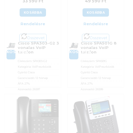
33 590
Ft
49 590
Ft
KOSÁRBA
KOSÁRBA
Rendelésre
Rendelésre
Összevet
Összevet
Cisco SPA303-G2 3
Cisco SPA501G 8
vonalas VoIP
vonalas VoIP
KOSÁRBA
KOSÁRBA
telefon
telefon
Cikkszám:
SPA303-G2
Cikkszám:
SPA501G
Kategória:
VoIP eszközök
Kategória:
VoIP eszközök
Gyártó:
Cisco
Gyártó:
Cisco
Garanciaidő:
12 hónap
Garanciaidő:
12 hónap
ÁFA:
27%
ÁFA:
27%
Azonosító:
26597
Azonosító:
26599
33 590
Ft
49 590
Ft