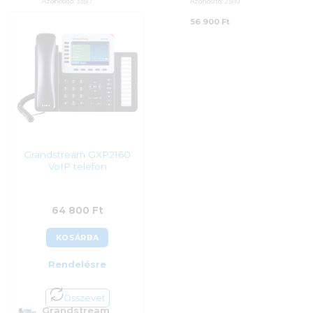
Azonosító:
33517
Azonosító:
25110
49 590
Ft
56 900
Ft
Grandstream GXP2160
VoIP telefon
64 800
Ft
KOSÁRBA
Rendelésre
Összevet
Grandstream