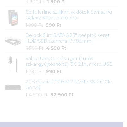
Original
Current
3 900
Ft
1 900
Ft
price
price
Cellularline szilikon védőtok Samsung
was:
is:
Galaxy Note telefonhoz
3
1
Original
Current
1 990
Ft
990
Ft
900 Ft.
900 Ft.
price
price
Delock Slim SATA 5.25" beépítő keret
was:
is:
HDD/SSD számára (7 / 9,5mm)
1
990 Ft.
Original
Current
6 590
Ft
4 590
Ft
990 Ft.
price
price
Value USB Car charger (autós
was:
is:
szivargyújtós töltő) DC 2,1A, micro USB
6
4
Original
Current
1 890
Ft
990
Ft
590 Ft.
590 Ft.
price
price
2TB Crucial P310 M.2 NVMe SSD (PCIe
was:
is:
Gen.4)
1
990 Ft.
Original
Current
114 900
Ft
92 900
Ft
890 Ft.
price
price
was:
is:
114
92
900 Ft.
900 Ft.