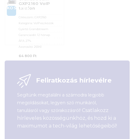
GXP2160 VoIP
KOSÁRBA
telefon
Cikkszám:
GXP2160
Kategória:
VoIP eszközök
Gyártó:
Grandstream
Garanciaidő:
12 hónap
ÁFA:
27%
Azonosító:
26941
64 800
Ft
Feliratkozás hírlevélre
Segítünk megtalálni a számodra legjobb
megoldásokat, legyen szó munkáról,
Csatlakozz
tanulásról vagy szórakozásról!
hírleveles közösségünkhöz, és hozd ki a
maximumot a tech-világ lehetőségeiből!