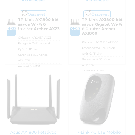
Összevet
Összevet
TP-Link AX1800 két
TP-Link AX1800 két
sávos Wi-Fi 6
sávos Gigabit Wi-Fi
KOSÁRBA
KOSÁRBA
Router Archer AX23
6 Router Archer
AX1800
Cikkszám:
ARCHER AX23
Cikkszám:
ARCHER AX1800
Kategória:
WiFi routerek
Kategória:
WiFi routerek
Gyártó:
TP-Link
Gyártó:
TP-Link
Garanciaidő:
36 hónap
Garanciaidő:
36 hónap
ÁFA:
27%
ÁFA:
27%
Azonosító:
41333
Azonosító:
48711
21 590
Ft
21 990
Ft
Asus AX1800 kétsávos
TP-Link 4G LTE Mobile