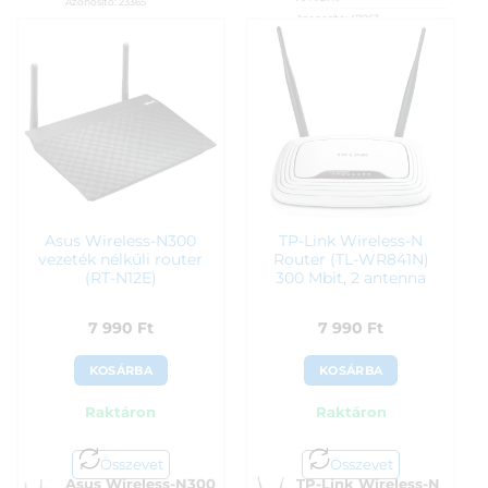
Azonosító:
23365
Azonosító:
47063
4 150
Ft
6 290
Ft
Asus Wireless-N300
TP-Link Wireless-N
vezeték nélküli router
Router (TL-WR841N)
(RT-N12E)
300 Mbit, 2 antenna
7 990
Ft
7 990
Ft
KOSÁRBA
KOSÁRBA
Raktáron
Raktáron
Összevet
Összevet
Asus Wireless-N300
TP-Link Wireless-N