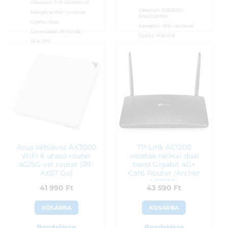
Cikkszám:
TUF-AX3000 V2
Cikkszám:
RBD53IG-
Kategória:
WiFi routerek
5HACD2HND
Gyártó:
Asus
Kategória:
WiFi routerek
Garanciaidő:
36 hónap
Gyártó:
Mikrotik
ÁFA:
27%
Garanciaidő:
24 hónap
Azonosító:
44104
ÁFA:
27%
Azonosító:
39429
36 990
Ft
39 990
Ft
Asus kétsávos AX3000
TP-Link AC1200
WiFi 6 utazó router
vezeték nélküli dual
4G/5G-vel router (RT-
band Gigabit 4G+
AX57 Go)
Cat6 Router (Archer
MR500)
41 990
Ft
43 590
Ft
KOSÁRBA
KOSÁRBA
Rendelésre
Rendelésre