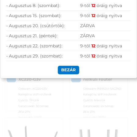
Wireless VoIP GPON
RB952Ui-5ac2nD
• Augusztus 8. (szombat):
9-től
12
óráig nyitva
Router XC220-G3v
Dual-band vezeték
nélküli router
• Augusztus 15. (szombat):
9-től
12
óráig nyitva
19 490
Ft
19 990
Ft
• Augusztus 20. (csütörtök):
ZÁRVA
KOSÁRBA
KOSÁRBA
• Augusztus 21. (péntek):
ZÁRVA
• Augusztus 22. (szombat):
9-től
12
óráig nyitva
Rendelésre
Rendelésre
• Augusztus 29. (szombat):
9-től
12
óráig nyitva
Összevet
Összevet
TP-Link AC1200
MikroTik hAP ac lite
BEZÁR
Wireless VoIP
RB952Ui-5ac2nD
KOSÁRBA
KOSÁRBA
GPON Router
Dual-band vezeték
XC220-G3v
nélküli router
Cikkszám:
XC220-G3V
Cikkszám:
RB952UI-5AC2ND
Kategória:
WiFi routerek
Kategória:
WiFi routerek
Gyártó:
TP-Link
Gyártó:
Mikrotik
Garanciaidő:
36 hónap
Garanciaidő:
24 hónap
ÁFA:
27%
ÁFA:
27%
Azonosító:
45866
Azonosító:
30184
19 490
Ft
19 990
Ft