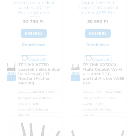
vezeték nélküli dual
Gigabit Wi-Fi 6
band-es 4G LTE
Router 2.5G porttal
Router (Archer
Archer AX55 Pro
MR200)
30 790
Ft
30 990
Ft
KOSÁRBA
KOSÁRBA
Rendelésre
Rendelésre
Összevet
Összevet
TP-Link AC750
TP-Link AX3000
vezeték nélküli dual
Multi-Gigabit Wi-Fi
KOSÁRBA
KOSÁRBA
band-es 4G LTE
6 Router 2.5G
Router (Archer
porttal Archer AX55
MR200)
Pro
Cikkszám:
ARCHER MR200
Cikkszám:
ARCHER AX55 PRO
Kategória:
WiFi routerek
Kategória:
WiFi routerek
Gyártó:
TP-Link
Gyártó:
TP-Link
Garanciaidő:
36 hónap
Garanciaidő:
36 hónap
ÁFA:
27%
ÁFA:
27%
Azonosító:
26188
Azonosító:
44867
30 790
Ft
30 990
Ft