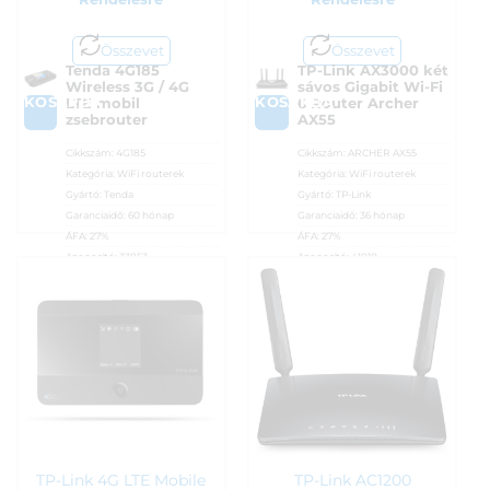
Összevet
Összevet
Tenda 4G185
TP-Link AX3000 két
Wireless 3G / 4G
sávos Gigabit Wi-Fi
KOSÁRBA
KOSÁRBA
LTE mobil
6 Router Archer
zsebrouter
AX55
Cikkszám:
4G185
Cikkszám:
ARCHER AX55
Kategória:
WiFi routerek
Kategória:
WiFi routerek
Gyártó:
Tenda
Gyártó:
TP-Link
Garanciaidő:
60 hónap
Garanciaidő:
36 hónap
ÁFA:
27%
ÁFA:
27%
Azonosító:
33853
Azonosító:
41810
23 990
Ft
25 590
Ft
TP-Link 4G LTE Mobile
TP-Link AC1200