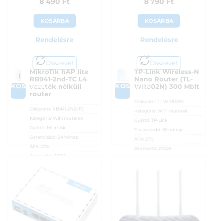
8 490
Ft
8 790
Ft
KOSÁRBA
KOSÁRBA
Rendelésre
Rendelésre
Összevet
Összevet
MikroTik hAP lite
TP-Link Wireless-N
RB941-2nd-TC L4
Nano Router (TL-
KOSÁRBA
KOSÁRBA
vezeték nélküli
WR802N) 300 Mbit
router
Cikkszám:
TL-WR802N
Cikkszám:
RB941-2ND-TC
Kategória:
WiFi routerek
Kategória:
WiFi routerek
Gyártó:
TP-Link
Gyártó:
Mikrotik
Garanciaidő:
36 hónap
Garanciaidő:
24 hónap
ÁFA:
27%
ÁFA:
27%
Azonosító:
27209
Azonosító:
30181
8 790
Ft
8 490
Ft