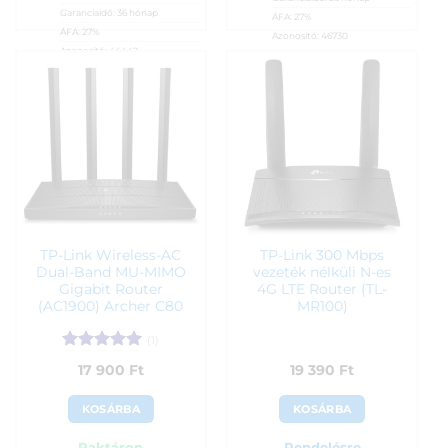
Garanciaidő:
36 hónap
ÁFA:
27%
ÁFA:
27%
Azonosító:
46730
Azonosító:
44442
15 990
Ft
15 900
Ft
TP-Link Wireless-AC
TP-Link 300 Mbps
Dual-Band MU-MIMO
vezeték nélküli N-es
Gigabit Router
4G LTE Router (TL-
(AC1900) Archer C80
MR100)
(1)
Értékelés:
5
17 900
Ft
19 390
Ft
/ 5
KOSÁRBA
KOSÁRBA
Raktáron
Rendelésre