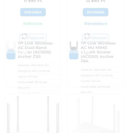
11 990
Ft
13 890
Ft
KOSÁRBA
KOSÁRBA
Raktáron
Rendelésre
Összevet
Összevet
TP-Link Wireless-
TP-Link Wireless-
AC Dual-Band
AC MU-MIMO
KOSÁRBA
KOSÁRBA
Router (AC1200)
Gigabit Router
Archer C50
(AC1200) Archer
C64
Cikkszám:
ARCHER C50
Cikkszám:
ARCHER C64
Kategória:
WiFi routerek
Kategória:
WiFi routerek
Gyártó:
TP-Link
Gyártó:
TP-Link
Garanciaidő:
36 hónap
Garanciaidő:
36 hónap
ÁFA:
27%
ÁFA:
27%
Azonosító:
29140
Azonosító:
40910
11 990
Ft
13 890
Ft