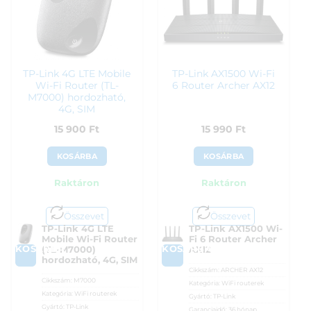
15 590
Ft
15 590
Ft
TP-Link 4G LTE Mobile
TP-Link AX1500 Wi-Fi
Wi-Fi Router (TL-
6 Router Archer AX12
M7000) hordozható,
4G, SIM
15 900
Ft
15 990
Ft
KOSÁRBA
KOSÁRBA
Raktáron
Raktáron
Összevet
Összevet
TP-Link 4G LTE
TP-Link AX1500 Wi-
Mobile Wi-Fi Router
Fi 6 Router Archer
KOSÁRBA
KOSÁRBA
(TL-M7000)
AX12
hordozható, 4G, SIM
Cikkszám:
ARCHER AX12
Cikkszám:
M7000
Kategória:
WiFi routerek
Kategória:
WiFi routerek
Gyártó:
TP-Link
Gyártó:
TP-Link
Garanciaidő:
36 hónap