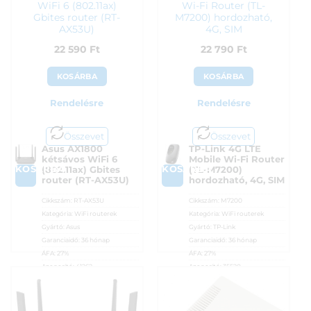
WiFi 6 (802.11ax)
Wi-Fi Router (TL-
Gbites router (RT-
M7200) hordozható,
AX53U)
4G, SIM
22 590
Ft
22 790
Ft
KOSÁRBA
KOSÁRBA
Rendelésre
Rendelésre
Összevet
Összevet
Asus AX1800
TP-Link 4G LTE
kétsávos WiFi 6
Mobile Wi-Fi Router
KOSÁRBA
KOSÁRBA
(802.11ax) Gbites
(TL-M7200)
router (RT-AX53U)
hordozható, 4G, SIM
Cikkszám:
RT-AX53U
Cikkszám:
M7200
Kategória:
WiFi routerek
Kategória:
WiFi routerek
Gyártó:
Asus
Gyártó:
TP-Link
Garanciaidő:
36 hónap
Garanciaidő:
36 hónap
ÁFA:
27%
ÁFA:
27%
Azonosító:
41262
Azonosító:
35520
22 590
Ft
22 790
Ft