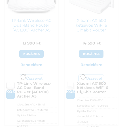
TP-Link Wireless-AC
Xiaomi AX1500
Dual-Band Router
kétsávos WiFi 6
(AC1200) Archer A5
Gigabit Router
13 990
Ft
14 590
Ft
KOSÁRBA
KOSÁRBA
Rendelésre
Rendelésre
Összevet
Összevet
TP-Link Wireless-
Xiaomi AX1500
AC Dual-Band
kétsávos WiFi 6
KOSÁRBA
KOSÁRBA
Router (AC1200)
Gigabit Router
Archer A5
Cikkszám:
DVB4412GL
Cikkszám:
ARCHER A5
Kategória:
WiFi routerek
Kategória:
WiFi routerek
Gyártó:
Xiaomi
Gyártó:
TP-Link
Garanciaidő:
12 hónap
Garanciaidő:
36 hónap
ÁFA:
27%
ÁFA:
27%