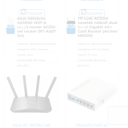
Összevet
Összevet
Asus kétsávos
TP-Link AC1200
AX3000 WiFi 6
vezeték nélküli dual
KOSÁRBA
KOSÁRBA
utazó router 4G/5G-
band Gigabit 4G+
vel router (RT-AX57
Cat6 Router (Archer
Go)
MR500)
Cikkszám:
90IG08N0-MU9C00
Cikkszám:
ARCHER MR500
Kategória:
WiFi routerek
Kategória:
WiFi routerek
Gyártó:
Asus
Gyártó:
TP-Link
Garanciaidő:
36 hónap
Garanciaidő:
36 hónap
ÁFA:
27%
ÁFA:
27%
Azonosító:
49052
Azonosító:
44187
41 990
Ft
43 590
Ft
Asus RT-BE58U két
MikroTik hAP ac