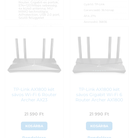
Router; Gigabit-es portok;
Gyártó:
TP-Link
574+1201Mbps sebesség;
4x külső antenna; MU-
Garanciaidő:
36 hónap
MIMO technológia;
AiProtection; USB 2.0 port;
ÁFA:
27%
Szülői felügyelet
Azonosító:
36836
Cikkszám:
RT-AX1800U/EU
21 290
Ft
Kategória:
WiFi routerek
Gyártó:
Asus
Garanciaidő:
36 hónap
ÁFA:
27%
Azonosító:
43674
20 590
Ft
TP-Link AX1800 két
TP-Link AX1800 két
sávos Wi-Fi 6 Router
sávos Gigabit Wi-Fi 6
Archer AX23
Router Archer AX1800
21 590
Ft
21 990
Ft
KOSÁRBA
KOSÁRBA
Rendelésre
Rendelésre