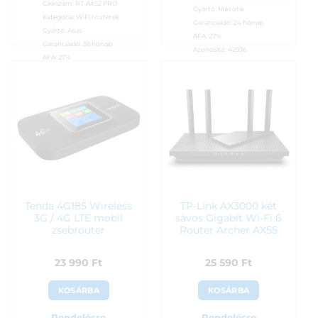
Cikkszám:
RT-AX52 PRO
Gyártó:
Mikrotik
Kategória:
WiFi routerek
Garanciaidő:
24 hónap
Gyártó:
Asus
ÁFA:
27%
Garanciaidő:
36 hónap
Azonosító:
42936
ÁFA:
27%
22 990
Ft
Azonosító:
53504
22 790
Ft
Tenda 4G185 Wireless
TP-Link AX3000 két
3G / 4G LTE mobil
sávos Gigabit Wi-Fi 6
zsebrouter
Router Archer AX55
23 990
Ft
25 590
Ft
KOSÁRBA
KOSÁRBA
Rendelésre
Rendelésre