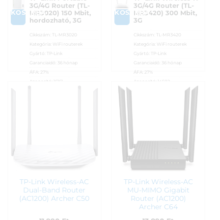
3G/4G Router (TL-
3G/4G Router (TL-
KOSÁRBA
KOSÁRBA
MR3020) 150 Mbit,
MR3420) 300 Mbit,
hordozható, 3G
3G
Cikkszám:
TL-MR3020
Cikkszám:
TL-MR3420
Kategória:
WiFi routerek
Kategória:
WiFi routerek
Gyártó:
TP-Link
Gyártó:
TP-Link
Garanciaidő:
36 hónap
Garanciaidő:
36 hónap
ÁFA:
27%
ÁFA:
27%
Azonosító:
16161
Azonosító:
14582
9 390
Ft
11 690
Ft
TP-Link Wireless-AC
TP-Link Wireless-AC
Dual-Band Router
MU-MIMO Gigabit
(AC1200) Archer C50
Router (AC1200)
Archer C64