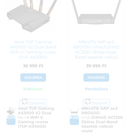
Asus TUF Gaming
MikroTik hAP ac3
AX3000 V2 Dual Band
RBD53iG-5HacD2HnD
WiFi 6 Gaming router
AC1200 Gbites Dual-
(TUF-AX3000)
Band Vezeték nélküli
route
36 990
Ft
39 990
Ft
KOSÁRBA
KOSÁRBA
Raktáron
Rendelésre
Összevet
Összevet
Asus TUF Gaming
MikroTik hAP ac3
AX3000 V2 Dual
RBD53iG-
KOSÁRBA
KOSÁRBA
Band WiFi 6
5HacD2HnD AC1200
Gaming router
Gbites Dual-Band
(TUF-AX3000)
Vezeték nélküli
route