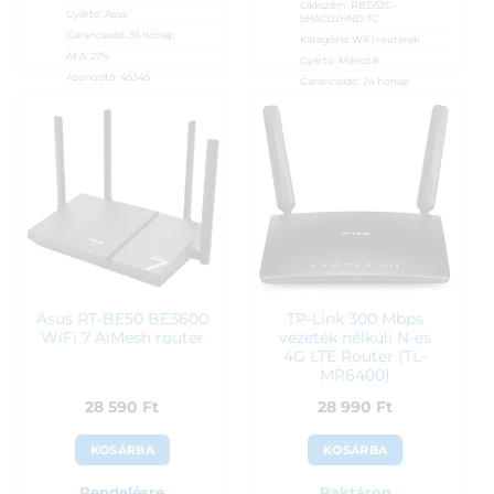
Cikkszám:
RBD52G-
Gyártó:
Asus
5HACD2HND-TC
Garanciaidő:
36 hónap
Kategória:
WiFi routerek
ÁFA:
27%
Gyártó:
Mikrotik
Azonosító:
45345
Garanciaidő:
24 hónap
ÁFA:
27%
26 990
Ft
Azonosító:
40837
27 790
Ft
Asus RT-BE50 BE3600
TP-Link 300 Mbps
WiFi 7 AiMesh router
vezeték nélküli N-es
4G LTE Router (TL-
MR6400)
28 590
Ft
28 990
Ft
KOSÁRBA
KOSÁRBA
Rendelésre
Raktáron