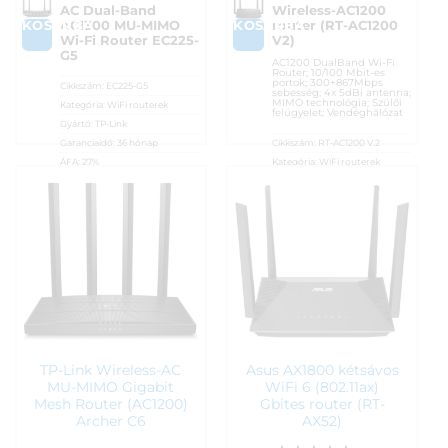
AC Dual-Band
Wireless-AC1200
KOSÁRBA
KOSÁRBA
AC1300 MU-MIMO
router (RT-AC1200
Wi-Fi Router EC225-
V2)
G5
AC1200 DualBand Wi-Fi
Router; 10/100 Mbit-es
portok; 300+867Mbps
Cikkszám:
EC225-G5
sebesség; 4x 5dBi antenna;
MIMO technológia; Szülői
Kategória:
WiFi routerek
felügyelet; Vendéghálózat
Gyártó:
TP-Link
Garanciaidő:
36 hónap
Cikkszám:
RT-AC1200 V.2
ÁFA:
27%
Kategória:
WiFi routerek
Azonosító:
44801
Gyártó:
Asus
Garanciaidő:
36 hónap
14 890
Ft
ÁFA:
27%
Azonosító:
37047
15 250
Ft
TP-Link Wireless-AC
Asus AX1800 kétsávos
MU-MIMO Gigabit
WiFi 6 (802.11ax)
Mesh Router (AC1200)
Gbites router (RT-
Archer C6
AX52)