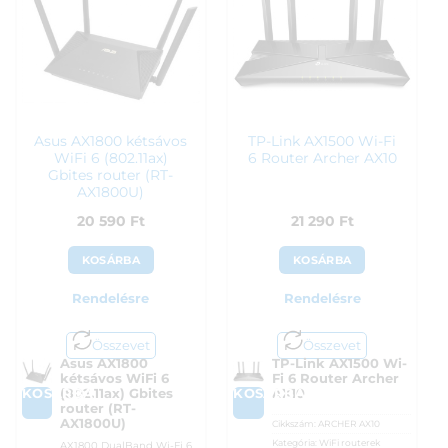
Asus AX1800 kétsávos
TP-Link AX1500 Wi-Fi
WiFi 6 (802.11ax)
6 Router Archer AX10
Gbites router (RT-
AX1800U)
20 590
Ft
21 290
Ft
KOSÁRBA
KOSÁRBA
Rendelésre
Rendelésre
Összevet
Összevet
Asus AX1800
TP-Link AX1500 Wi-
kétsávos WiFi 6
Fi 6 Router Archer
KOSÁRBA
KOSÁRBA
(802.11ax) Gbites
AX10
router (RT-
AX1800U)
Cikkszám:
ARCHER AX10
Kategória:
WiFi routerek
AX1800 DualBand Wi-Fi 6