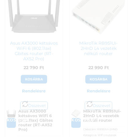
Asus AX3000 kétsávos
MikroTik RB951Ui-
WiFi 6 (802.11ax)
2HnD L4 vezeték
Gbites router (RT-
nélküli router
AX52 Pro)
22 790
Ft
22 990
Ft
KOSÁRBA
KOSÁRBA
Rendelésre
Rendelésre
Összevet
Összevet
Asus AX3000
MikroTik RB951Ui-
kétsávos WiFi 6
2HnD L4 vezeték
KOSÁRBA
KOSÁRBA
(802.11ax) Gbites
nélküli router
router (RT-AX52
Pro)
Cikkszám:
RB951UI-2HND
Kategória:
WiFi routerek