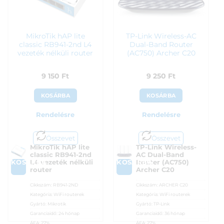
MikroTik hAP lite
TP-Link Wireless-AC
classic RB941-2nd L4
Dual-Band Router
vezeték nélküli router
(AC750) Archer C20
9 150
Ft
9 250
Ft
KOSÁRBA
KOSÁRBA
Rendelésre
Rendelésre
Összevet
Összevet
MikroTik hAP lite
TP-Link Wireless-
classic RB941-2nd
AC Dual-Band
KOSÁRBA
KOSÁRBA
L4 vezeték nélküli
Router (AC750)
router
Archer C20
Cikkszám:
RB941-2ND
Cikkszám:
ARCHER C20
Kategória:
WiFi routerek
Kategória:
WiFi routerek
Gyártó:
Mikrotik
Gyártó:
TP-Link
Garanciaidő:
24 hónap
Garanciaidő:
36 hónap
ÁFA:
27%
ÁFA:
27%