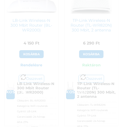
LB-Link Wireless-N
TP-Link Wireless-N
300 Mbit Router (BL-
Router (TL-WR820N)
WR2000)
300 Mbit, 2 antenna
4 150
Ft
6 290
Ft
KOSÁRBA
KOSÁRBA
Rendelésre
Raktáron
Összevet
Összevet
LB-Link Wireless-N
TP-Link Wireless-N
300 Mbit Router
Router (TL-
KOSÁRBA
KOSÁRBA
(BL-WR2000)
WR820N) 300 Mbit,
2 antenna
Cikkszám:
BL-WR2000
Cikkszám:
TL-WR820N
Kategória:
WiFi routerek
Kategória:
WiFi routerek
Gyártó:
LB-Link
Gyártó:
TP-Link
Garanciaidő:
24 hónap
Garanciaidő:
24 hónap
ÁFA:
27%
ÁFA:
27%