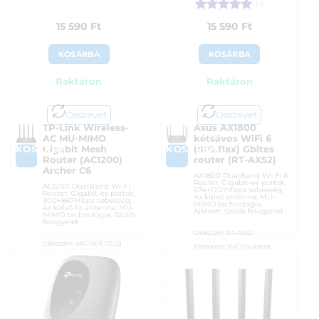
(1)
Értékelés:
5
15 590
Ft
15 590
Ft
/ 5
KOSÁRBA
KOSÁRBA
Raktáron
Raktáron
Összevet
Összevet
TP-Link Wireless-
Asus AX1800
AC MU-MIMO
kétsávos WiFi 6
KOSÁRBA
KOSÁRBA
Gigabit Mesh
(802.11ax) Gbites
Router (AC1200)
router (RT-AX52)
Archer C6
AX1800 DualBand Wi-Fi 6
Router; Gigabit-es portok;
AC1200 DualBand Wi-Fi
574+1201Mbps sebesség;
Router; Gigabit-es portok;
4x külső antenna; MU-
300+867Mbps sebesség;
MIMO technológia;
4x külső fix antenna; MU-
AiMesh; Szülői felügyelet
MIMO technológia; Szülői
felügyelet
Cikkszám:
RT-AX52
Cikkszám:
ARCHER C6 (2)
Kategória:
WiFi routerek
Kategória:
WiFi routerek
Gyártó:
Asus
Gyártó:
TP-Link
Garanciaidő:
36 hónap
Garanciaidő:
36 hónap
ÁFA:
27%
ÁFA:
27%
Azonosító:
48960
Azonosító:
41700