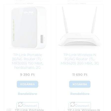
Azonosító:
30186
Azonosító:
47061
9 150
Ft
9 250
Ft
TP-Link Portable
TP-Link Wireless-N
3G/4G Router (TL-
3G/4G Router (TL-
MR3020) 150 Mbit,
MR3420) 300 Mbit, 3G
hordozható, 3G
9 390
Ft
11 690
Ft
KOSÁRBA
KOSÁRBA
Rendelésre
Rendelésre
Összevet
Összevet
TP-Link Portable
TP-Link Wireless-N