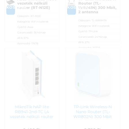
vezeték nélküli
Router (TL-
KOSÁRBA
KOSÁRBA
router (RT-N12E)
WR841N) 300 Mbit,
2 antenna
Cikkszám:
RT-N12E
Cikkszám:
TL-WR841N
Kategória:
WiFi routerek
Kategória:
WiFi routerek
Gyártó:
Asus
Gyártó:
TP-Link
Garanciaidő:
36 hónap
Garanciaidő:
24 hónap
ÁFA:
27%
ÁFA:
27%
Azonosító:
17478
Azonosító:
20706
7 990
Ft
7 990
Ft
MikroTik hAP lite
TP-Link Wireless-N
RB941-2nd-TC L4
Nano Router (TL-
vezeték nélküli router
WR802N) 300 Mbit