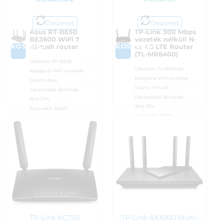
Összevet
Összevet
Asus RT-BE50
TP-Link 300 Mbps
BE3600 WiFi 7
vezeték nélküli N-
KOSÁRBA
KOSÁRBA
AiMesh router
es 4G LTE Router
(TL-MR6400)
Cikkszám:
RT-BE50
Cikkszám:
TL-MR6400
Kategória:
WiFi routerek
Kategória:
WiFi routerek
Gyártó:
Asus
Gyártó:
TP-Link
Garanciaidő:
36 hónap
Garanciaidő:
36 hónap
ÁFA:
27%
ÁFA:
27%
Azonosító:
54825
Azonosító:
26189
28 590
Ft
28 990
Ft
TP-Link AC750
TP-Link AX3000 Multi-