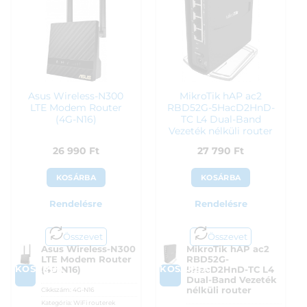
Asus Wireless-N300
MikroTik hAP ac2
LTE Modem Router
RBD52G-5HacD2HnD-
(4G-N16)
TC L4 Dual-Band
Vezeték nélküli router
26 990
Ft
27 790
Ft
KOSÁRBA
KOSÁRBA
Rendelésre
Rendelésre
Összevet
Összevet
Asus Wireless-N300
MikroTik hAP ac2
LTE Modem Router
RBD52G-
KOSÁRBA
KOSÁRBA
(4G-N16)
5HacD2HnD-TC L4
Dual-Band Vezeték
nélküli router
Cikkszám:
4G-N16
Kategória:
WiFi routerek