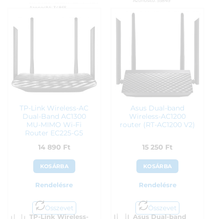
Azonosító:
55849
Azonosító:
34865
14 590
Ft
13 990
Ft
TP-Link Wireless-AC
Asus Dual-band
Dual-Band AC1300
Wireless-AC1200
MU-MIMO Wi-Fi
router (RT-AC1200 V2)
Router EC225-G5
14 890
Ft
15 250
Ft
KOSÁRBA
KOSÁRBA
Rendelésre
Rendelésre
Összevet
Összevet
TP-Link Wireless-
Asus Dual-band