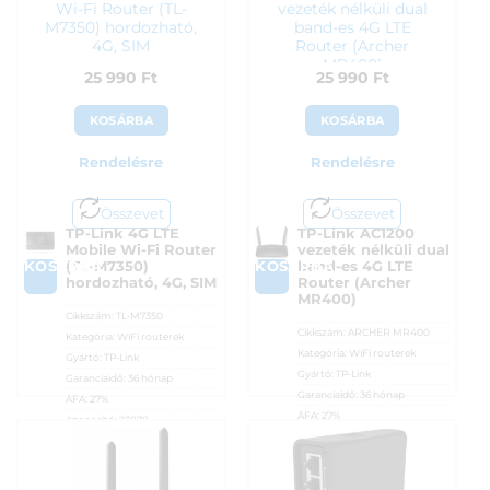
Wi-Fi Router (TL-
vezeték nélküli dual
M7350) hordozható,
band-es 4G LTE
4G, SIM
Router (Archer
MR400)
25 990
Ft
25 990
Ft
KOSÁRBA
KOSÁRBA
Rendelésre
Rendelésre
Összevet
Összevet
TP-Link 4G LTE
TP-Link AC1200
Mobile Wi-Fi Router
vezeték nélküli dual
KOSÁRBA
KOSÁRBA
(TL-M7350)
band-es 4G LTE
hordozható, 4G, SIM
Router (Archer
MR400)
Cikkszám:
TL-M7350
Cikkszám:
ARCHER MR400
Kategória:
WiFi routerek
Kategória:
WiFi routerek
Gyártó:
TP-Link
Gyártó:
TP-Link
Garanciaidő:
36 hónap
Garanciaidő:
36 hónap
ÁFA:
27%
ÁFA:
27%
Azonosító:
23878
Azonosító:
30718
25 990
Ft
25 990
Ft