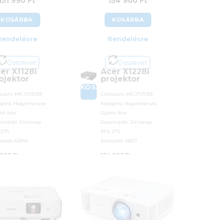
151 990
Ft
154 900
Ft
KOSÁRBA
KOSÁRBA
Rendelésre
Rendelésre
Összevet
Összevet
er X1128i
Acer X1228i
ojektor
projektor
BA
KOSÁRBA
kszám:
MR.JTU11.001
Cikkszám:
MR.JTV11.001
gória:
Hagyományos
Kategória:
Hagyományos
tó:
Acer
Gyártó:
Acer
nciaidő:
24 hónap
Garanciaidő:
24 hónap
:
27%
ÁFA:
27%
osító:
42944
Azonosító:
41827
 990
Ft
154 900
Ft