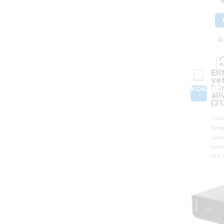
R
El
ve
há
KOSÁRB
ál
(2
Cikk
Kateg
Gyárt
Garan
ÁFA:
Azono
94 