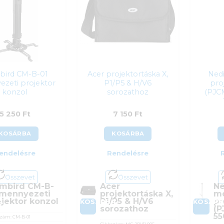
ird CM-B-01
Acer projektortáska X,
Ned
zeti projektor
P1/P5 & H/V6
pro
konzol
sorozathoz
(PJC
5 250
Ft
7 150
Ft
KOSÁRBA
KOSÁRBA
endelésre
Rendelésre
Összevet
Összevet
mbird CM-B-
Acer
Ne
 mennyezeti
projektortáska X,
me
ojektor konzol
P1/P5 & H/V6
pr
A
KOSÁRBA
KOSÁR
sorozathoz
(P
55
szám:
CM-B-01