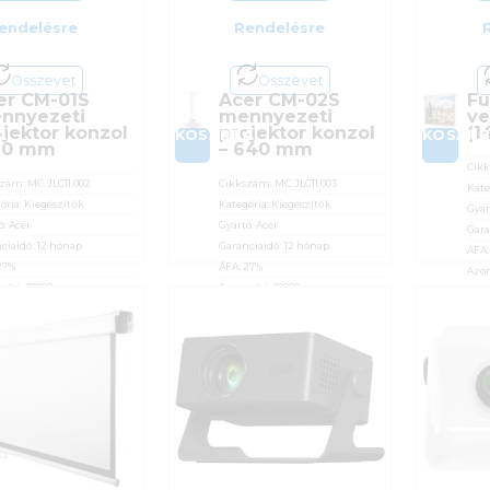
endelésre
Rendelésre
Összevet
Összevet
er CM-01S
Acer CM-02S
Fu
nnyezeti
mennyezeti
ve
ojektor konzol
projektor konzol
(1
A
KOSÁRBA
KOSÁR
110 mm
– 640 mm
Cik
szám:
MC.JLC11.002
Cikkszám:
MC.JLC11.003
Kate
ória:
Kiegészítők
Kategória:
Kiegészítők
Gyár
ó:
Acer
Gyártó:
Acer
Gara
ciaidő:
12 hónap
Garanciaidő:
12 hónap
ÁFA
27%
ÁFA:
27%
Azon
sító:
30968
Azonosító:
30969
30
590
Ft
29 990
Ft