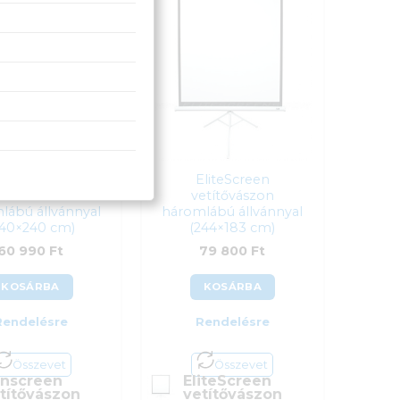
 990
Ft
Funscreen
EliteScreen
etítővászon
vetítővászon
lábú állvánnyal
háromlábú állvánnyal
240×240 cm)
(244×183 cm)
60 990
Ft
79 800
Ft
KOSÁRBA
KOSÁRBA
Rendelésre
Rendelésre
Összevet
Összevet
nscreen
EliteScreen
títővászon
vetítővászon