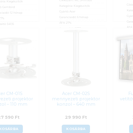
Cikkszám:
MC.JPV11.005
ória:
Kiegészítők
Cik
Kategória:
Kiegészítők
ó:
Gembird
Kate
Gyártó:
Acer
ciaidő:
12 hónap
Gyár
Garanciaidő:
6 hónap
27%
Gara
ÁFA:
27%
sító:
54135
ÁFA
Azonosító:
41570
50
Ft
Azon
7 150
Ft
9 
cer CM-01S
Acer CM-02S
Fu
zeti projektor
mennyezeti projektor
vetít
zol – 110 mm
konzol – 640 mm
27 590
Ft
29 990
Ft
KOSÁRBA
KOSÁRBA