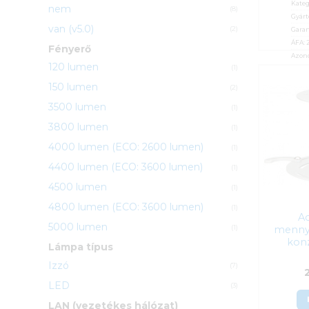
Kateg
nem
(8)
Gyárt
van (v5.0)
(2)
Garan
ÁFA:
Fényerő
Azono
120 lumen
(1)
5 2
150 lumen
(2)
3500 lumen
(1)
3800 lumen
(1)
4000 lumen (ECO: 2600 lumen)
(1)
4400 lumen (ECO: 3600 lumen)
(1)
4500 lumen
(1)
4800 lumen (ECO: 3600 lumen)
(1)
A
5000 lumen
mennye
(1)
kon
Lámpa típus
Izzó
(7)
LED
(3)
LAN (vezetékes hálózat)