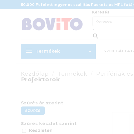
Skip
50.000 Ft felett ingyenes szállítás Packeta és MPL futár
to
Keresés
content
×
Termékek
SZOLGÁLTAT
Kezdőlap
/
Termékek
/
Perifériák é
Projektorok
Szűrés ár szerint
Min
Max
SZŰRÉS
ár
ár
Szűrés készlet szerint
Készleten