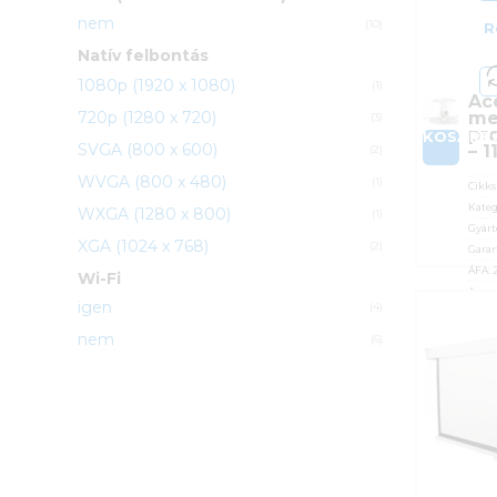
nem
(10)
R
Natív felbontás
1080p (1920 x 1080)
(1)
Ac
720p (1280 x 720)
me
(3)
pr
KOSÁRB
SVGA (800 x 600)
– 
(2)
WVGA (800 x 480)
(1)
Cikk
Kateg
WXGA (1280 x 800)
(1)
Gyárt
XGA (1024 x 768)
(2)
Garan
ÁFA:
Wi-Fi
Azono
igen
(4)
27 
nem
(6)