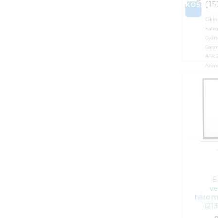
(15
KOSÁRB
Cikk
Kateg
Gyárt
Garan
ÁFA:
Azono
43 
E
ve
hároml
(21