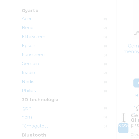
Gyártó
Acer
(8)
Benq
(2)
EliteScreen
(4)
Epson
Gemb
(1)
mennye
Funscreen
(5)
Gembird
(1)
Irradio
(2)
Nedis
(1)
Philips
(1)
R
3D technológia
igen
(1)
Ge
nem
(4)
01
pr
KOSÁRB
Támogatott
(5)
Bluetooth
Cikk