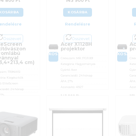
94 800
Ft
143 900
Ft
KOSÁRBA
KOSÁRBA
endelésre
Rendelésre
Összevet
Összevet
iteScreen
Acer X1128H
Ac
títővászon
projektor
pr
romlábú
A
KOSÁRBA
KOSÁR
lvánnyal
Cikkszám:
MR.JTG11.001
Cik
13,4×213,4 cm)
Kategória:
Hagyományos
Kate
Gyártó:
Acer
Gyár
szám:
T119NWS1
Garanciaidő:
24 hónap
Gara
ória:
Kiegészítők
ÁFA:
27%
ÁFA
ó:
EliteScreen
Azonosító:
41927
Azon
ciaidő:
24 hónap
27%
143 900
Ft
151
sító:
27974
800
Ft