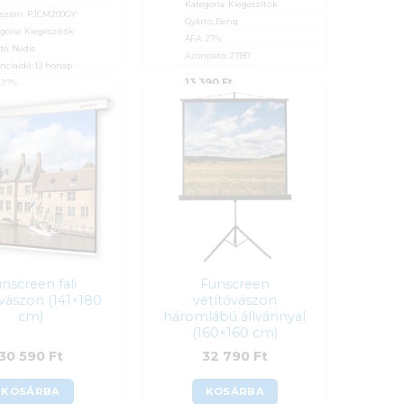
Kategória:
Kiegészítők
kszám:
PJCM200GY
Gyártó:
Benq
gória:
Kiegészítők
ÁFA:
27%
tó:
Nedis
Azonosító:
27187
nciaidő:
12 hónap
13 390
Ft
:
27%
osító:
39321
890
Ft
nscreen fali
Funscreen
ővászon (141×180
vetítővászon
cm)
háromlábú állvánnyal
(160×160 cm)
30 590
Ft
32 790
Ft
KOSÁRBA
KOSÁRBA