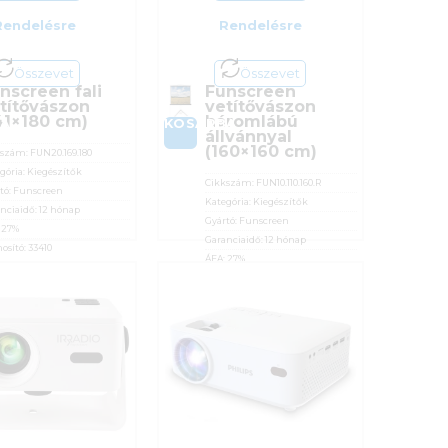
Rendelésre
Rendelésre
Összevet
Összevet
nscreen fali
Funscreen
títővászon
vetítővászon
41×180 cm)
háromlábú
BA
KOSÁRBA
állvánnyal
(160×160 cm)
kszám:
FUN20.169.180
gória:
Kiegészítők
Cikkszám:
FUN10.110.160.R
tó:
Funscreen
Kategória:
Kiegészítők
nciaidő:
12 hónap
Gyártó:
Funscreen
:
27%
Garanciaidő:
12 hónap
osító:
33410
ÁFA:
27%
 590
Ft
Azonosító:
46786
32 790
Ft