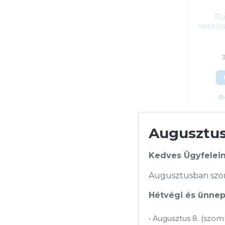
Fu
vetítő
R
Augusztusi
Fu
ve
(2
KOSÁRB
Kedves Ügyfelein
Cikk
Kateg
Augusztusban szom
Gyárt
Garan
Hétvégi és ünnepi
ÁFA:
Azono
• Augusztus 8. (szom
36 