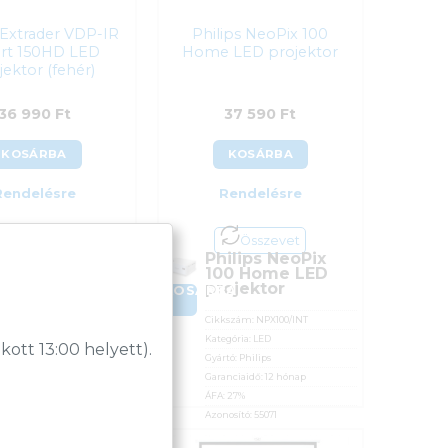
o Extrader VDP-IR
Philips NeoPix 100
rt 150HD LED
Home LED projektor
jektor (fehér)
36 990
Ft
37 590
Ft
KOSÁRBA
KOSÁRBA
Rendelésre
Rendelésre
Összevet
Összevet
radio Extrader
Philips NeoPix
P-IR Smart
100 Home LED
0HD LED
projektor
BA
KOSÁRBA
ojektor (fehér)
Cikkszám:
NPX100/INT
kszám:
VDP-IR150WH
Kategória:
LED
tt 13:00 helyett).
gória:
LED
Gyártó:
Philips
tó:
Irradio
Garanciaidő:
12 hónap
nciaidő:
24 hónap
ÁFA:
27%
:
27%
Azonosító:
55071
osító:
56127
37 590
Ft