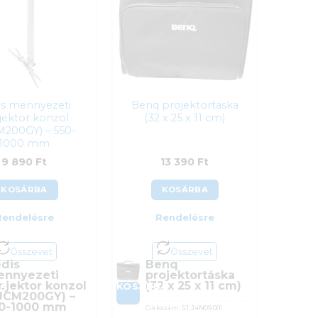
is mennyezeti
Benq projektortáska
jektor konzol
(32 x 25 x 11 cm)
M200GY) – 550-
1000 mm
9 890
Ft
13 390
Ft
KOSÁRBA
KOSÁRBA
Rendelésre
Rendelésre
Összevet
Összevet
dis
Benq
nnyezeti
projektortáska
ojektor konzol
(32 x 25 x 11 cm)
BA
KOSÁRBA
JCM200GY) –
0-1000 mm
Cikkszám:
5J.J4N09.001