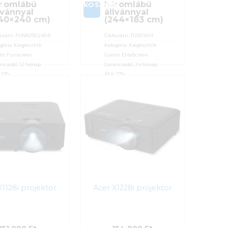
romlábú
háromlábú
BA
KOSÁRBA
lvánnyal
állvánnyal
40×240 cm)
(244×183 cm)
kszám:
FUN10.110.240.R
Cikkszám:
T120UWV1
gória:
Kiegészítők
Kategória:
Kiegészítők
tó:
Funscreen
Gyártó:
EliteScreen
nciaidő:
12 hónap
Garanciaidő:
24 hónap
:
27%
ÁFA:
27%
osító:
46782
Azonosító:
53305
 990
Ft
79 800
Ft
X1128i projektor
Acer X1228i projektor