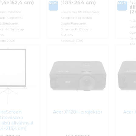
2,4×152,4 cm)
(183×244 cm)
há
A
KOSÁRBA
KOSÁR
ál
(2
szám:
M85XWS1
Cikkszám:
FUN20.169.244.X
ória:
Kiegészítők
Kategória:
Kiegészítők
Cik
ó:
EliteScreen
Gyártó:
Funscreen
Kate
ciaidő:
24 hónap
Garanciaidő:
12 hónap
Gyár
27%
ÁFA:
27%
Gara
sító:
27680
Azonosító:
53307
ÁFA
790
Ft
44 590
Ft
Azon
60
liteScreen
Acer X1128H projektor
Acer 
títővászon
ábú állvánnyal
3,4×213,4 cm)