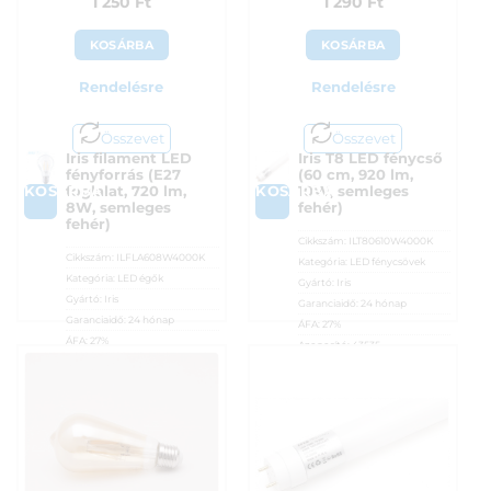
1 250
Ft
1 290
Ft
KOSÁRBA
KOSÁRBA
Rendelésre
Rendelésre
Összevet
Összevet
Iris filament LED
Iris T8 LED fénycső
fényforrás (E27
(60 cm, 920 lm,
KOSÁRBA
KOSÁRBA
foglalat, 720 lm,
10W, semleges
8W, semleges
fehér)
fehér)
Cikkszám:
ILT80610W4000K
Cikkszám:
ILFLA608W4000K
Kategória:
LED fénycsövek
Kategória:
LED égők
Gyártó:
Iris
Gyártó:
Iris
Garanciaidő:
24 hónap
Garanciaidő:
24 hónap
ÁFA:
27%
ÁFA:
27%
Azonosító:
43535
Azonosító:
42659
1 290
Ft
1 250
Ft