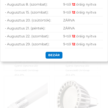
1 790
Ft
1 790
Ft
• Augusztus 8. (szombat):
9-től
12
óráig nyitva
KOSÁRBA
KOSÁRBA
• Augusztus 15. (szombat):
9-től
12
óráig nyitva
Rendelésre
Rendelésre
• Augusztus 20. (csütörtök):
ZÁRVA
• Augusztus 21. (péntek):
ZÁRVA
Összevet
Összevet
Optonica
Optonica LED
• Augusztus 22. (szombat):
9-től
12
óráig nyitva
beépíthető kerek
fényforrás (E27
KOSÁRBA
KOSÁRBA
LED panel (3W) –
foglalat) – 1880
• Augusztus 29. (szombat):
9-től
12
óráig nyitva
195 lumen – meleg
lumen, semleges
fehér
fehér
BEZÁR
Cikkszám:
DL2433
Cikkszám:
1749
Kategória:
LED panelek
Kategória:
LED égők
Gyártó:
Optonica LED
Gyártó:
Optonica LED
Garanciaidő:
24 hónap
Garanciaidő:
24 hónap
ÁFA:
27%
ÁFA:
27%
Azonosító:
34581
Azonosító:
53108
1 790
Ft
1 790
Ft