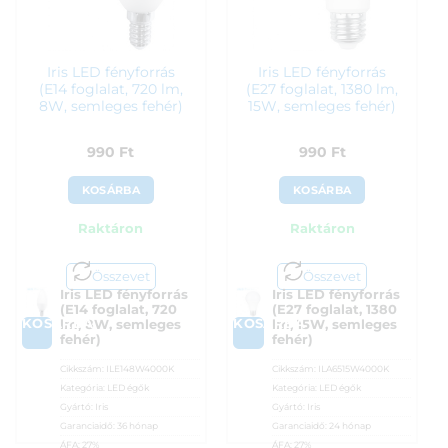
Iris LED fényforrás
Iris LED fényforrás
(E14 foglalat, 720 lm,
(E27 foglalat, 1380 lm,
8W, semleges fehér)
15W, semleges fehér)
990
Ft
990
Ft
KOSÁRBA
KOSÁRBA
Raktáron
Raktáron
Összevet
Összevet
Iris LED fényforrás
Iris LED fényforrás
(E14 foglalat, 720
(E27 foglalat, 1380
KOSÁRBA
KOSÁRBA
lm, 8W, semleges
lm, 15W, semleges
fehér)
fehér)
Cikkszám:
ILE148W4000K
Cikkszám:
ILA6515W4000K
Kategória:
LED égők
Kategória:
LED égők
Gyártó:
Iris
Gyártó:
Iris
Garanciaidő:
36 hónap
Garanciaidő:
24 hónap
ÁFA:
27%
ÁFA:
27%