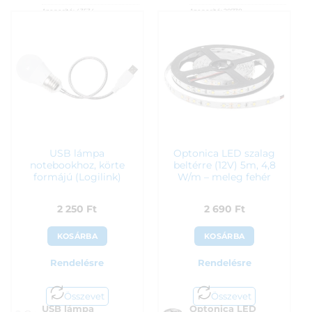
Azonosító:
43534
Azonosító:
28738
1 990
Ft
2 150
Ft
USB lámpa
Optonica LED szalag
notebookhoz, körte
beltérre (12V) 5m, 4,8
formájú (Logilink)
W/m – meleg fehér
2 250
Ft
2 690
Ft
KOSÁRBA
KOSÁRBA
Rendelésre
Rendelésre
Összevet
Összevet
USB lámpa
Optonica LED