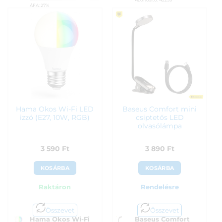
ÁFA:
27%
3 250
Ft
Azonosító:
34582
2 990
Ft
Hama Okos Wi-Fi LED
Baseus Comfort mini
izzó (E27, 10W, RGB)
csiptetős LED
olvasólámpa
3 590
Ft
3 890
Ft
KOSÁRBA
KOSÁRBA
Raktáron
Rendelésre
Összevet
Összevet
Hama Okos Wi-Fi
Baseus Comfort