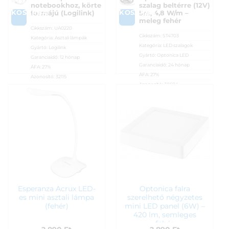
notebookhoz, körte
szalag beltérre (12V)
KOSÁRBA
KOSÁRBA
formájú (Logilink)
5m, 4,8 W/m –
meleg fehér
Cikkszám:
UA0220
Cikkszám:
ST4703
Kategória:
Asztali lámpák
Kategória:
LED szalagok
Gyártó:
Logilink
Gyártó:
Optonica LED
Garanciaidő:
12 hónap
Garanciaidő:
24 hónap
ÁFA:
27%
ÁFA:
27%
Azonosító:
32115
Azonosító:
38604
2 250
Ft
2 690
Ft
Esperanza Acrux LED-
Optonica falra
es mini asztali lámpa
szerelhető négyzetes
(fehér)
mini LED panel (6W) –
420 lm, semleges
fehér