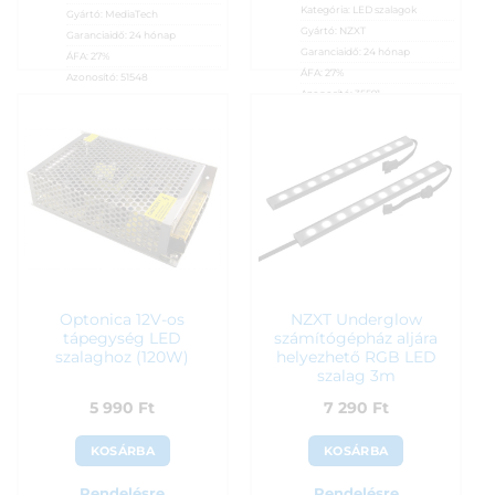
Kategória:
LED szalagok
Gyártó:
MediaTech
Gyártó:
NZXT
Garanciaidő:
24 hónap
Garanciaidő:
24 hónap
ÁFA:
27%
ÁFA:
27%
Azonosító:
51548
Azonosító:
35591
5 900
Ft
5 990
Ft
Optonica 12V-os
NZXT Underglow
tápegység LED
számítógépház aljára
szalaghoz (120W)
helyezhető RGB LED
szalag 3m
5 990
Ft
7 290
Ft
KOSÁRBA
KOSÁRBA
Rendelésre
Rendelésre