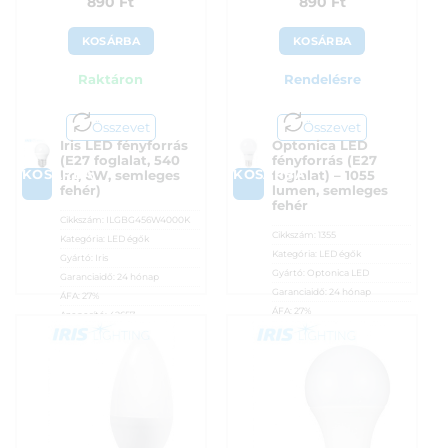
890
Ft
890
Ft
KOSÁRBA
KOSÁRBA
Raktáron
Rendelésre
Összevet
Összevet
Iris LED fényforrás
Optonica LED
(E27 foglalat, 540
fényforrás (E27
KOSÁRBA
KOSÁRBA
lm, 6W, semleges
foglalat) – 1055
fehér)
lumen, semleges
fehér
Cikkszám:
ILGBG456W4000K
Cikkszám:
1355
Kategória:
LED égők
Kategória:
LED égők
Gyártó:
Iris
Gyártó:
Optonica LED
Garanciaidő:
24 hónap
Garanciaidő:
24 hónap
ÁFA:
27%
ÁFA:
27%
Azonosító:
42657
Azonosító:
53106
890
Ft
890
Ft