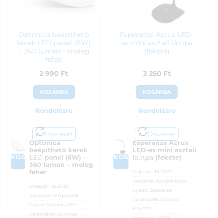
Optonica beépíthető
Esperanza Acrux LED-
kerek LED panel (6W)
es mini asztali lámpa
– 360 lumen – meleg
(fekete)
fehér
2 990
Ft
3 250
Ft
KOSÁRBA
KOSÁRBA
Rendelésre
Rendelésre
Összevet
Összevet
Optonica
Esperanza Acrux
beépíthető kerek
LED-es mini asztali
KOSÁRBA
KOSÁRBA
LED panel (6W) –
lámpa (fekete)
360 lumen – meleg
fehér
Cikkszám:
ELD103K
Kategória:
Asztali lámpák
Cikkszám:
DL2436
Gyártó:
Esperanza
Kategória:
LED panelek
Garanciaidő:
12 hónap
Gyártó:
Optonica LED
ÁFA:
27%
Garanciaidő:
24 hónap
Azonosító:
42299