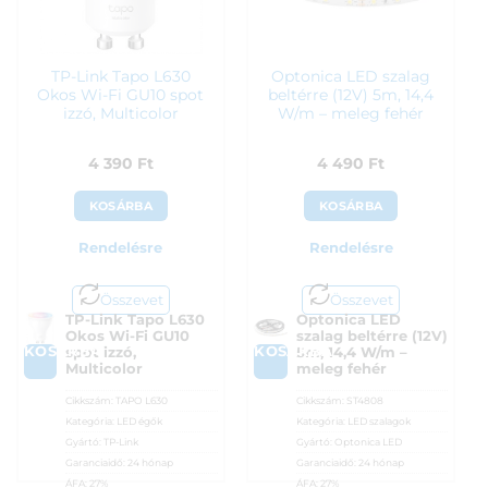
TP-Link Tapo L630
Optonica LED szalag
Okos Wi-Fi GU10 spot
beltérre (12V) 5m, 14,4
izzó, Multicolor
W/m – meleg fehér
4 390
Ft
4 490
Ft
KOSÁRBA
KOSÁRBA
Rendelésre
Rendelésre
Összevet
Összevet
TP-Link Tapo L630
Optonica LED
Okos Wi-Fi GU10
szalag beltérre (12V)
KOSÁRBA
KOSÁRBA
spot izzó,
5m, 14,4 W/m –
Multicolor
meleg fehér
Cikkszám:
TAPO L630
Cikkszám:
ST4808
Kategória:
LED égők
Kategória:
LED szalagok
Gyártó:
TP-Link
Gyártó:
Optonica LED
Garanciaidő:
24 hónap
Garanciaidő:
24 hónap
ÁFA:
27%
ÁFA:
27%