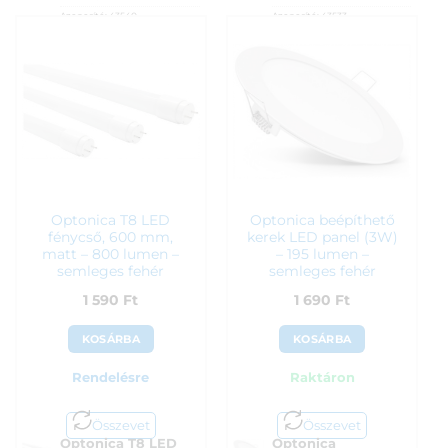
Azonosító:
43540
Azonosító:
43533
1 390
Ft
1 490
Ft
Optonica T8 LED
Optonica beépíthető
fénycső, 600 mm,
kerek LED panel (3W)
matt – 800 lumen –
– 195 lumen –
semleges fehér
semleges fehér
1 590
Ft
1 690
Ft
KOSÁRBA
KOSÁRBA
Rendelésre
Raktáron
Összevet
Összevet
Optonica T8 LED
Optonica