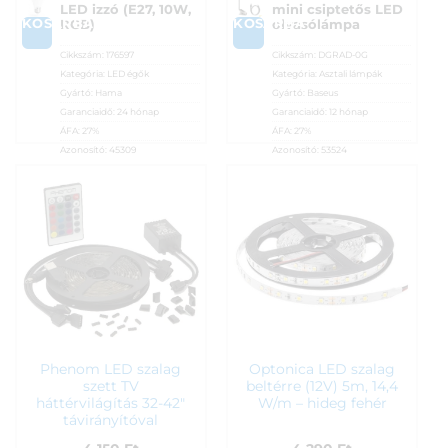
LED izzó (E27, 10W,
mini csiptetős LED
KOSÁRBA
KOSÁRBA
RGB)
olvasólámpa
Cikkszám:
176597
Cikkszám:
DGRAD-0G
Kategória:
LED égők
Kategória:
Asztali lámpák
Gyártó:
Hama
Gyártó:
Baseus
Garanciaidő:
24 hónap
Garanciaidő:
12 hónap
ÁFA:
27%
ÁFA:
27%
Azonosító:
45309
Azonosító:
53524
3 590
Ft
3 890
Ft
Phenom LED szalag
Optonica LED szalag
szett TV
beltérre (12V) 5m, 14,4
háttérvilágítás 32-42″
W/m – hideg fehér
távirányítóval