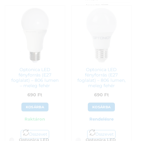
Azonosító:
25931
490
Ft
590
Ft
Optonica LED
Optonica LED
fényforrás (E27
fényforrás (E27
foglalat) – 806 lumen
foglalat) – 806 lumen,
– meleg fehér
meleg fehér
690
Ft
690
Ft
KOSÁRBA
KOSÁRBA
Raktáron
Rendelésre
Összevet
Összevet
Optonica LED
Optonica LED