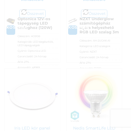
Összevet
Összevet
Optonica 12V-os
NZXT Underglow
tápegység LED
számítógépház
KOSÁRBA
KOSÁRBA
szalaghoz (120W)
aljára helyezhető
RGB LED szalag 3m
Cikkszám:
AC6106
Cikkszám:
AH-2UGKK-A1
Kategóriák:
LED kiegészítők
,
LED tápegységek
Kategória:
LED szalagok
Gyártó:
Optonica LED
Gyártó:
NZXT
Garanciaidő:
24 hónap
Garanciaidő:
24 hónap
ÁFA:
27%
ÁFA:
27%
Azonosító:
48969
Azonosító:
35592
5 990
Ft
7 290
Ft
Iris LED kör panel
Nedis SmartLife LED