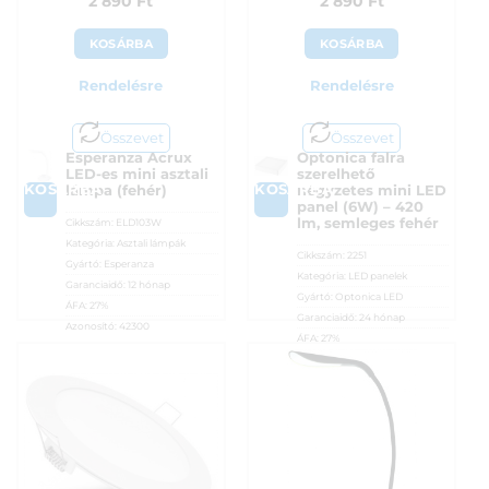
2 890
Ft
2 890
Ft
KOSÁRBA
KOSÁRBA
Rendelésre
Rendelésre
Összevet
Összevet
Esperanza Acrux
Optonica falra
LED-es mini asztali
szerelhető
KOSÁRBA
KOSÁRBA
lámpa (fehér)
négyzetes mini LED
panel (6W) – 420
lm, semleges fehér
Cikkszám:
ELD103W
Kategória:
Asztali lámpák
Cikkszám:
2251
Gyártó:
Esperanza
Kategória:
LED panelek
Garanciaidő:
12 hónap
Gyártó:
Optonica LED
ÁFA:
27%
Garanciaidő:
24 hónap
Azonosító:
42300
ÁFA:
27%
2 890
Ft
Azonosító:
53099
2 890
Ft