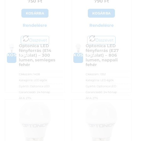
750
Ft
790
Ft
KOSÁRBA
KOSÁRBA
Rendelésre
Rendelésre
Összevet
Összevet
Optonica LED
Optonica LED
fényforrás (E14
fényforrás (E27
KOSÁRBA
KOSÁRBA
foglalat) – 300
foglalat) – 806
lumen, semleges
lumen, nappali
fehér
fehér
Cikkszám:
1408
Cikkszám:
1352
Kategória:
LED égők
Kategória:
LED égők
Gyártó:
Optonica LED
Gyártó:
Optonica LED
Garanciaidő:
24 hónap
Garanciaidő:
24 hónap
ÁFA:
27%
ÁFA:
27%
Azonosító:
53103
Azonosító:
53102
750
Ft
790
Ft