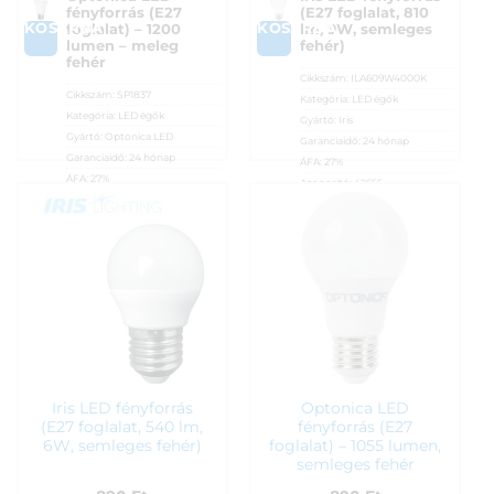
fényforrás (E27
(E27 foglalat, 810
KOSÁRBA
KOSÁRBA
foglalat) – 1200
lm, 9W, semleges
lumen – meleg
fehér)
fehér
Cikkszám:
ILA609W4000K
Cikkszám:
SP1837
Kategória:
LED égők
Kategória:
LED égők
Gyártó:
Iris
Gyártó:
Optonica LED
Garanciaidő:
24 hónap
Garanciaidő:
24 hónap
ÁFA:
27%
ÁFA:
27%
Azonosító:
42655
Azonosító:
26418
890
Ft
890
Ft
Iris LED fényforrás
Optonica LED
(E27 foglalat, 540 lm,
fényforrás (E27
6W, semleges fehér)
foglalat) – 1055 lumen,
semleges fehér