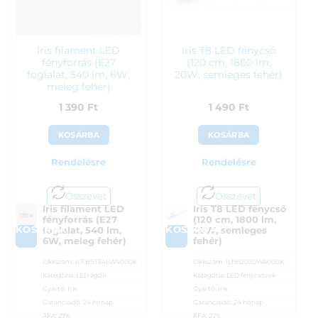
Iris filament LED
Iris T8 LED fénycső
fényforrás (E27
(120 cm, 1800 lm,
foglalat, 540 lm, 6W,
20W, semleges fehér)
meleg fehér)
1 390
Ft
1 490
Ft
KOSÁRBA
KOSÁRBA
Rendelésre
Rendelésre
Összevet
Összevet
Iris filament LED
Iris T8 LED fénycső
fényforrás (E27
(120 cm, 1800 lm,
KOSÁRBA
KOSÁRBA
foglalat, 540 lm,
20W, semleges
6W, meleg fehér)
fehér)
Cikkszám:
ILFBST646W4000K
Cikkszám:
ILT812020W4000K
Kategória:
LED égők
Kategória:
LED fénycsövek
Gyártó:
Iris
Gyártó:
Iris
Garanciaidő:
24 hónap
Garanciaidő:
24 hónap
ÁFA:
27%
ÁFA:
27%