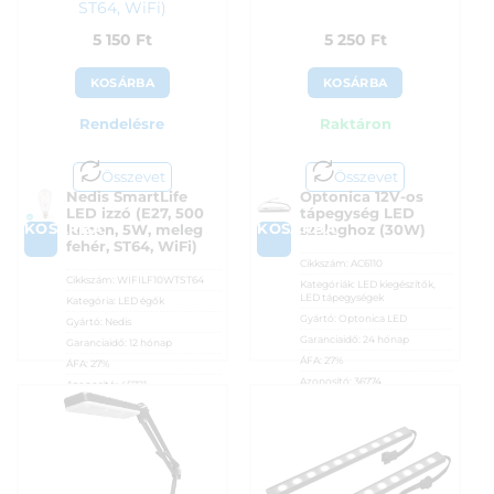
ST64, WiFi)
5 150
Ft
5 250
Ft
KOSÁRBA
KOSÁRBA
Rendelésre
Raktáron
Összevet
Összevet
Nedis SmartLife
Optonica 12V-os
LED izzó (E27, 500
tápegység LED
KOSÁRBA
KOSÁRBA
lumen, 5W, meleg
szalaghoz (30W)
fehér, ST64, WiFi)
Cikkszám:
AC6110
Cikkszám:
WIFILF10WTST64
Kategóriák:
LED kiegészítők
,
LED tápegységek
Kategória:
LED égők
Gyártó:
Optonica LED
Gyártó:
Nedis
Garanciaidő:
24 hónap
Garanciaidő:
12 hónap
ÁFA:
27%
ÁFA:
27%
Azonosító:
36774
Azonosító:
45721
5 250
Ft
5 150
Ft