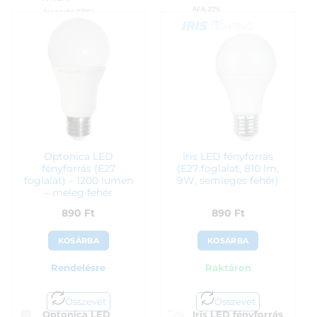
ÁFA:
27%
Azonosító:
53104
Azonosító:
53105
850
Ft
850
Ft
Optonica LED
Iris LED fényforrás
fényforrás (E27
(E27 foglalat, 810 lm,
foglalat) – 1200 lumen
9W, semleges fehér)
– meleg fehér
890
Ft
890
Ft
KOSÁRBA
KOSÁRBA
Rendelésre
Raktáron
Összevet
Összevet
Optonica LED
Iris LED fényforrás