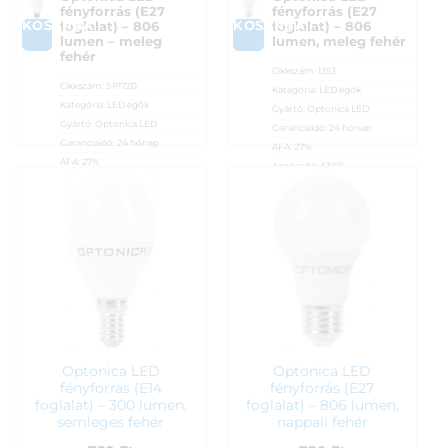
fényforrás (E27
fényforrás (E27
KOSÁRBA
KOSÁRBA
foglalat) – 806
foglalat) – 806
lumen – meleg
lumen, meleg fehér
fehér
Cikkszám:
1353
Cikkszám:
SP1720
Kategória:
LED égők
Kategória:
LED égők
Gyártó:
Optonica LED
Gyártó:
Optonica LED
Garanciaidő:
24 hónap
Garanciaidő:
24 hónap
ÁFA:
27%
ÁFA:
27%
Azonosító:
53101
Azonosító:
40020
690
Ft
690
Ft
Optonica LED
Optonica LED
fényforrás (E14
fényforrás (E27
foglalat) – 300 lumen,
foglalat) – 806 lumen,
semleges fehér
nappali fehér