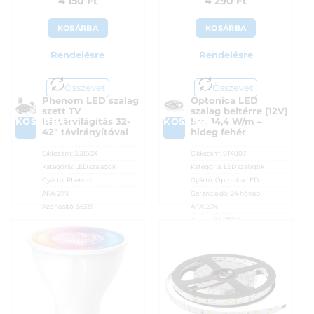
4 150
Ft
4 290
Ft
KOSÁRBA
KOSÁRBA
Rendelésre
Rendelésre
Összevet
Összevet
Phenom LED szalag
Optonica LED
szett TV
szalag beltérre (12V)
KOSÁRBA
KOSÁRBA
háttérvilágítás 32-
5m, 14,4 W/m –
42″ távirányítóval
hideg fehér
Cikkszám:
55850X
Cikkszám:
ST4807
Kategória:
LED szalagok
Kategória:
LED szalagok
Gyártó:
Phenom
Gyártó:
Optonica LED
ÁFA:
27%
Garanciaidő:
24 hónap
Azonosító:
56331
ÁFA:
27%
Azonosító:
35114
4 150
Ft
4 290
Ft