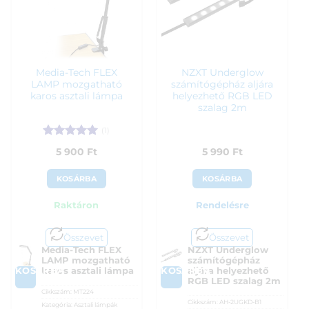
Media-Tech FLEX
NZXT Underglow
LAMP mozgatható
számítógépház aljára
karos asztali lámpa
helyezhető RGB LED
szalag 2m
(1)
Értékelés:
5
5 900
Ft
5 990
Ft
/ 5
KOSÁRBA
KOSÁRBA
Raktáron
Rendelésre
Összevet
Összevet
Media-Tech FLEX
NZXT Underglow
LAMP mozgatható
számítógépház
KOSÁRBA
KOSÁRBA
karos asztali lámpa
aljára helyezhető
RGB LED szalag 2m
Cikkszám:
MT224
Cikkszám:
AH-2UGKD-B1
Kategória:
Asztali lámpák