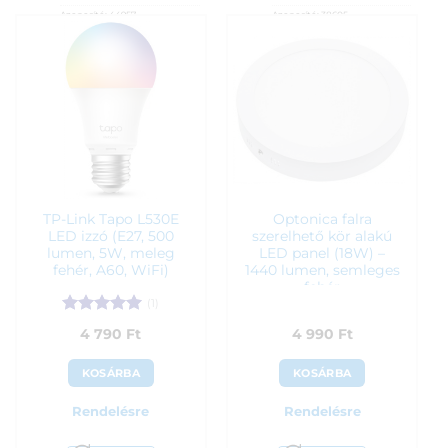
Azonosító:
44957
Azonosító:
38605
4 390
Ft
4 490
Ft
TP-Link Tapo L530E
Optonica falra
LED izzó (E27, 500
szerelhető kör alakú
lumen, 5W, meleg
LED panel (18W) –
fehér, A60, WiFi)
1440 lumen, semleges
fehér
(1)
Értékelés:
5
4 790
Ft
4 990
Ft
/ 5
KOSÁRBA
KOSÁRBA
Rendelésre
Rendelésre