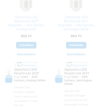
Optonica LED
Optonica LED
fényforrás (E27
fényforrás (E27
foglalat) – 450 lumen,
foglalat) – 450 lumen,
meleg fehér
semleges fehér
850
Ft
850
Ft
KOSÁRBA
KOSÁRBA
Rendelésre
Rendelésre
Összevet
Összevet
Optonica LED
Optonica LED
fényforrás (E27
fényforrás (E27
KOSÁRBA
KOSÁRBA
foglalat) – 450
foglalat) – 450
lumen, meleg fehér
lumen, semleges
fehér
Cikkszám:
1329
Cikkszám:
1328
Kategória:
LED égők
Kategória:
LED égők
Gyártó:
Optonica LED
Gyártó:
Optonica LED
Garanciaidő:
24 hónap
Garanciaidő:
24 hónap
ÁFA:
27%