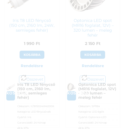
Iris T8 LED fénycső
Optonica LED spot
(150 cm, 2160 lm, 24W,
(MR16 foglalat, 12V) –
semleges fehér)
320 lumen – meleg
fehér
1 990
Ft
2 150
Ft
KOSÁRBA
KOSÁRBA
Rendelésre
Rendelésre
Összevet
Összevet
Iris T8 LED fénycső
Optonica LED spot
(150 cm, 2160 lm,
(MR16 foglalat, 12V)
KOSÁRBA
KOSÁRBA
24W, semleges
– 320 lumen –
fehér)
meleg fehér
Cikkszám:
ILT815024W4000K
Cikkszám:
SP1164
Kategória:
LED fénycsövek
Kategória:
LED égők
Gyártó:
Iris
Gyártó:
Optonica LED
Garanciaidő:
24 hónap
Garanciaidő:
24 hónap
ÁFA:
27%
ÁFA:
27%