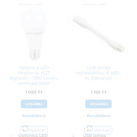
Azonosító:
42652
Azonosító:
42654
990
Ft
990
Ft
Optonica LED
USB lámpa
fényforrás (E27
notebookhoz, 6 LED-
foglalat) – 1380 lumen,
es (Eseranza)
semleges fehér
1 050
Ft
1 150
Ft
KOSÁRBA
KOSÁRBA
Rendelésre
Rendelésre
Összevet
Összevet
Optonica LED
USB lámpa