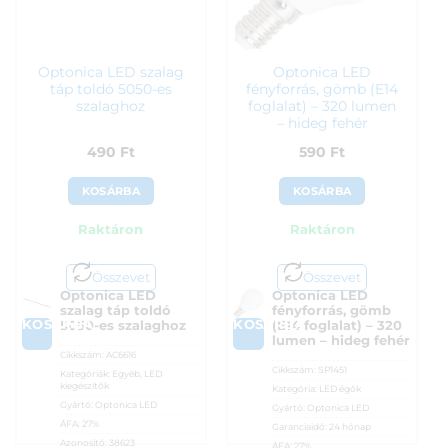
Optonica LED szalag
Optonica LED
táp toldó 5050-es
fényforrás, gömb (E14
szalaghoz
foglalat) – 320 lumen
– hideg fehér
490
Ft
590
Ft
KOSÁRBA
KOSÁRBA
Raktáron
Raktáron
Összevet
Összevet
Optonica LED
Optonica LED
szalag táp toldó
fényforrás, gömb
KOSÁRBA
KOSÁRBA
5050-es szalaghoz
(E14 foglalat) – 320
lumen – hideg fehér
Cikkszám:
AC6616
Cikkszám:
SP1451
Kategóriák:
Egyéb
,
LED
kiegészítők
Kategória:
LED égők
Gyártó:
Optonica LED
Gyártó:
Optonica LED
ÁFA:
27%
Garanciaidő:
24 hónap
Azonosító:
38623
ÁFA:
27%