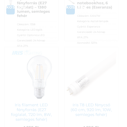
fényforrás (E27
notebookhoz, 6
KOSÁRBA
KOSÁRBA
foglalat) – 1380
LED-es (Eseranza)
lumen, semleges
fehér
Cikkszám:
EA147W
Kategória:
Asztali lámpák
Cikkszám:
1358
Gyártó:
Esperanza
Kategória:
LED égők
Garanciaidő:
24 hónap
Gyártó:
Optonica LED
ÁFA:
27%
Garanciaidő:
24 hónap
Azonosító:
32114
ÁFA:
27%
1 150
Ft
Azonosító:
53107
1 050
Ft
Iris filament LED
Iris T8 LED fénycső
fényforrás (E27
(60 cm, 920 lm, 10W,
foglalat, 720 lm, 8W,
semleges fehér)
semleges fehér)