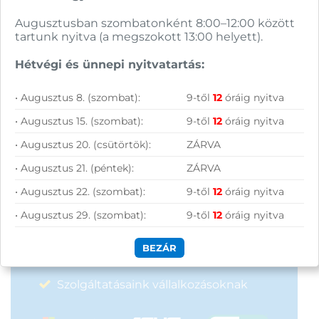
FELIRATKOZOM
Augusztusban szombatonként 8:00–12:00 között
tartunk nyitva (a megszokott 13:00 helyett).
Hétvégi és ünnepi nyitvatartás:
• Augusztus 8. (szombat):
9-től
12
óráig nyitva
• Augusztus 15. (szombat):
9-től
12
óráig nyitva
Vásárolj nálunk!
• Augusztus 20. (csütörtök):
ZÁRVA
• Augusztus 21. (péntek):
ZÁRVA
Nagy raktárkészlet
• Augusztus 22. (szombat):
9-től
12
óráig nyitva
Garanciavállalás
• Augusztus 29. (szombat):
9-től
12
óráig nyitva
Hűségprogram
BEZÁR
50 000 Ft felett ingyenes szállítás
Szolgáltatásaink vállalkozásoknak