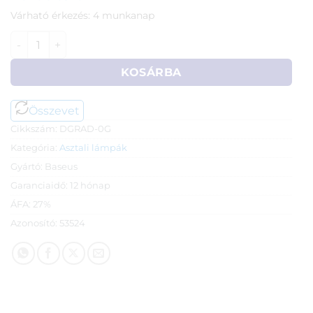
Várható érkezés: 4 munkanap
Baseus Comfort mini csiptetős LED olvasólámpa mennyisé
KOSÁRBA
Összevet
Cikkszám:
DGRAD-0G
Kategória:
Asztali lámpák
Gyártó:
Baseus
Garanciaidő:
12 hónap
ÁFA:
27%
Azonosító:
53524