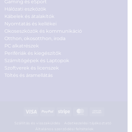
Gaming és eSport
Hálózati eszközök
Kábelek és átalakítók
Nyomtatás és kellékei
Okoseszközök és kommunikáció
Otthon, okosotthon, iroda
PC alkatrészek
Perifériák és kiegészítők
Számítógépek és Laptopok
Szoftverek és licenszek
Töltés és áramellátás
Visa
PayPal
Stripe
MasterCard
Cash
On
Szállítás és visszaküldés
Adatkezelési tájékoztató
Delivery
Általános szerződési feltételek