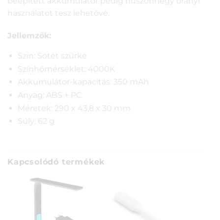
beépített akkumulátor pedig huszonnégy órányi
használatot tesz lehetővé.
Jellemzők:
Szín: Sötét szürke
Színhőmérséklet: 4000K
Akkumulátor-kapacitás: 350 mAh
Anyag: ABS + PC
Méretek: 290 x 43,8 x 30 mm
Súly: 62 g
Kapcsolódó termékek