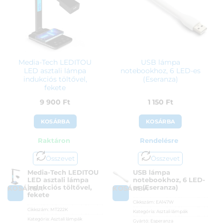
Media-Tech LEDITOU
USB lámpa
LED asztali lámpa
notebookhoz, 6 LED-es
indukciós töltővel,
(Eseranza)
fekete
9 900
Ft
1 150
Ft
KOSÁRBA
KOSÁRBA
Raktáron
Rendelésre
Összevet
Összevet
Media-Tech LEDITOU
USB lámpa
LED asztali lámpa
notebookhoz, 6 LED-
indukciós töltővel,
es (Eseranza)
KOSÁRBA
KOSÁRBA
fekete
Cikkszám:
EA147W
Cikkszám:
MT222K
Kategória:
Asztali lámpák
Kategória:
Asztali lámpák
Gyártó:
Esperanza