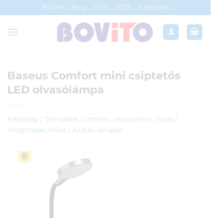
Skip
Rólunk
Blog
GYIK
ÁSZF
Kapcsolat
to
content
Baseus Comfort mini csiptetős
LED olvasólámpa
Kezdőlap
/
Termékek
/
Otthon, okosotthon, iroda
/
Világítástechnika
/
Asztali lámpák