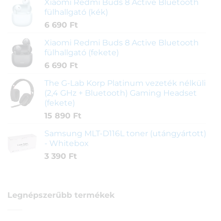
Xiaomi Redmi Buds 8 Active Bluetooth
fülhallgató (kék)
6 690
Ft
Xiaomi Redmi Buds 8 Active Bluetooth
fülhallgató (fekete)
6 690
Ft
The G-Lab Korp Platinum vezeték nélküli
(2,4 GHz + Bluetooth) Gaming Headset
(fekete)
15 890
Ft
Samsung MLT-D116L toner (utángyártott)
- Whitebox
3 390
Ft
Legnépszerűbb termékek