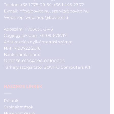
Telefon:
+36 1 278-09-54
,
+36 1 445-27-72
E-mail:
info@bovito.hu
,
szerviz@bovito.hu
Webshop:
webshop@bovito.hu
Adószám: 11786630-2-43
Cégjegyzékszám: 01-09-676717
Adatkezelés nyilvántartási száma:
NAIH-100722/2016.
Bankszámlaszám:
12012156-01064096-00100005
Tárhely szolgáltató: BOVITO Computers Kft.
HASZNOS LINKEK
Rólunk
Szolgáltatások
Hűségprogram