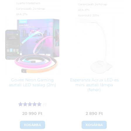
Gyártó:
MediaTech
Garanciaidő:
24 hónap
Garanciaidő:
24 hónap
ÁFA:
27%
ÁFA:
27%
Azonosító:
32114
Azonosító:
49058
1 150
Ft
9 900
Ft
Govee Neon Gaming
Esperanza Acrux LED-es
asztali LED szalag (2m)
mini asztali lámpa
(fehér)
(1)
Értékelés:
5
20 990
Ft
2 890
Ft
/ 5
KOSÁRBA
KOSÁRBA