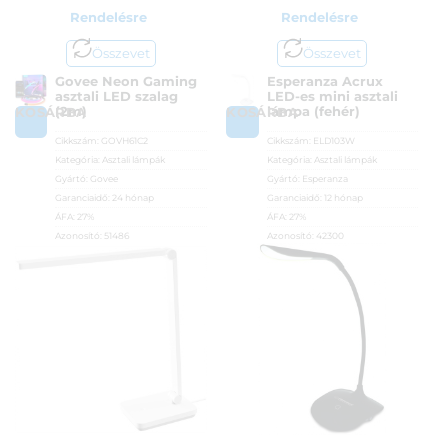
Rendelésre
Rendelésre
Összevet
Összevet
Govee Neon Gaming
Esperanza Acrux
asztali LED szalag
LED-es mini asztali
(2m)
lámpa (fehér)
KOSÁRBA
KOSÁRBA
Cikkszám:
GOVH61C2
Cikkszám:
ELD103W
Kategória:
Asztali lámpák
Kategória:
Asztali lámpák
Gyártó:
Govee
Gyártó:
Esperanza
Garanciaidő:
24 hónap
Garanciaidő:
12 hónap
ÁFA:
27%
ÁFA:
27%
Azonosító:
51486
Azonosító:
42300
20 990
Ft
2 890
Ft