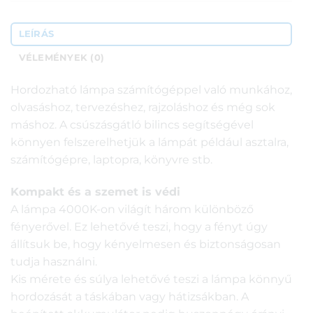
LEÍRÁS
VÉLEMÉNYEK (0)
Hordozható lámpa számítógéppel való munkához,
olvasáshoz, tervezéshez, rajzoláshoz és még sok
máshoz. A csúszásgátló bilincs segítségével
könnyen felszerelhetjük a lámpát például asztalra,
számítógépre, laptopra, könyvre stb.
Kompakt és a szemet is védi
A lámpa 4000K-on világít három különböző
fényerővel. Ez lehetővé teszi, hogy a fényt úgy
állítsuk be, hogy kényelmesen és biztonságosan
tudja használni.
Kis mérete és súlya lehetővé teszi a lámpa könnyű
hordozását a táskában vagy hátizsákban. A