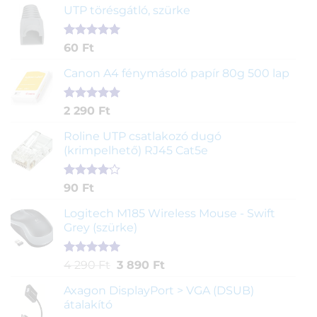
UTP törésgátló, szürke
Értékelés
1
60
Ft
5.00
az 5-
ből,
Canon A4 fénymásoló papír 80g 500 lap
értékelés
alapján
Értékelés
2
2 290
Ft
5.00
az 5-
ből,
Roline UTP csatlakozó dugó
értékelés
(krimpelhető) RJ45 Cat5e
alapján
Értékelés
2
90
Ft
4.00
az
5-ből,
Logitech M185 Wireless Mouse - Swift
értékelés
Grey (szürke)
alapján
Értékelés
1
Original
Current
4 290
Ft
3 890
Ft
5.00
az 5-
price
price
ből,
Axagon DisplayPort > VGA (DSUB)
was:
is:
értékelés
átalakító
4
3
alapján