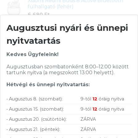
Xiaomi Redmi Buds 8 Active Bluetooth
fülhallgató (fehér)
6 690
Ft
Augusztusi nyári és ünnepi
Épített Bovito 3D tervező PC (Core Ultra
5, 32GB RAM, 2TB SSD, RTX5060Ti, Win
11)
nyitvatartás
739 900
Ft
Kedves Ügyfeleink!
Acer Aspire Lite AL17-31P-35T2 notebook
(ezüst)
Augusztusban szombatonként 8:00–12:00 között
228 990
Ft
tartunk nyitva (a megszokott 13:00 helyett).
Épített Bovito 3D tervező PC (Core Ultra
Hétvégi és ünnepi nyitvatartás:
7, 64GB RAM, 2TB SSD, RTX5070Ti, Win
11)
• Augusztus 8. (szombat):
9-től
12
óráig nyitva
1 299 000
Ft
• Augusztus 15. (szombat):
9-től
12
óráig nyitva
Acer Aspire Lite AL15-45P-R5HK
• Augusztus 20. (csütörtök):
ZÁRVA
notebook (ezüst)
226 900
Ft
• Augusztus 21. (péntek):
ZÁRVA