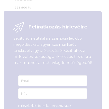
Azonosító:
53314
226 900
Ft
Feliratkozás hírlevélre
Segítünk megtalálni a számodra legjobb
megoldásokat, legyen szó munkáról,
Csatlakozz
tanulásról vagy szórakozásról!
hírleveles közösségünkhöz, és hozd ki a
maximumot a tech-világ lehetőségeiből!
Hírlevelünkről bármikor leiratkozhatsz.