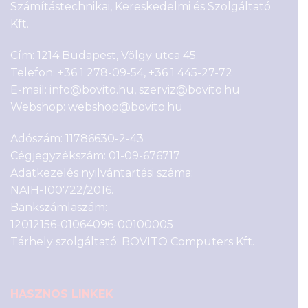
Számítástechnikai, Kereskedelmi és Szolgáltató
Kft.
Cím: 1214 Budapest, Völgy utca 45.
Telefon:
+36 1 278-09-54
,
+36 1 445-27-72
E-mail:
info@bovito.hu
,
szerviz@bovito.hu
Webshop:
webshop@bovito.hu
Adószám: 11786630-2-43
Cégjegyzékszám: 01-09-676717
Adatkezelés nyilvántartási száma:
NAIH-100722/2016.
Bankszámlaszám:
12012156-01064096-00100005
Tárhely szolgáltató: BOVITO Computers Kft.
HASZNOS LINKEK