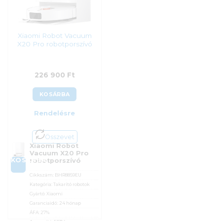
Xiaomi Robot Vacuum
X20 Pro robotporszívó
226 900
Ft
KOSÁRBA
Rendelésre
Összevet
Xiaomi Robot
Vacuum X20 Pro
KOSÁRBA
robotporszívó
Cikkszám:
BHR8859EU
Kategória:
Takarító robotok
Gyártó:
Xiaomi
Garanciaidő:
24 hónap
ÁFA:
27%