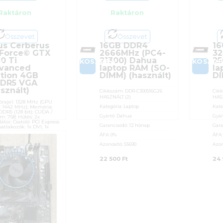
Raktáron
Raktáron
Összevet
Összevet
us Cerberus
16GB DDR4
1
Force© GTX
2666MHz (PC4-
32
0 Ti
21300) Dahua
25
A
KOSÁRBA
KOSÁR
vanced
laptop RAM (SO-
la
ition 4GB
DIMM) (használt)
DI
DR5 VGA
sznált)
Cikkszám:
DDR-C300S16G26
Cik
HASZNÁLT (2)
HAS
órajel: 1328 MHz (GPU
Kategória:
Laptop
Kate
: 1442 MHz); Memória:
DR5 (128 bit); CUDA /
Gyártó:
Dahua
Gyár
m: 768; Hűtés: 2x
látor; Csatoló: PCI Express
Garanciaidő:
12 hónap
Gara
Csatlakozók: 1x DVI, 1x
 1x DisplayPort;
ÁFA:
0%
ÁFA
mális tápigény: 400W
Azonosító:
55690
Azon
szám:
CERBERUS-GTX1050TI-
2)
22 500
Ft
24
ória:
Videokártyák
ó:
Asus
ciaidő:
12 hónap
0%
sító:
56389
900
Ft