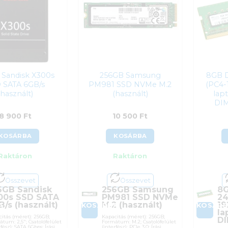
 Sandisk X300s
256GB Samsung
8GB 
 SATA 6GB/s
PM981 SSD NVMe M.2
(PC4-
(használt)
(használt)
lap
DIM
8 900
Ft
10 500
Ft
KOSÁRBA
KOSÁRBA
Raktáron
Raktáron
Összevet
Összevet
6GB Sandisk
256GB Samsung
8
00s SSD SATA
PM981 SSD NVMe
24
B/s (használt)
M.2 (használt)
19
A
KOSÁRBA
KOSÁR
la
itás (méret): 256GB;
Kapacitás (méret): 256GB;
DI
tum: 2,5″; Csatolófelület
Formátum: M.2; Csatolófelület
rfész): SATA 6Gbps; Írási
(interfész): PCIe 3.0; Írási