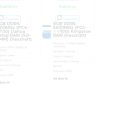
Raktáron
Raktáron
Összevet
Összevet
6GB DDR4
8GB DDR5
00MHz (PC4-
5600MHz (PC5-
600) Dahua
44800) Kingston
BA
KOSÁRBA
ptop RAM (SO-
RAM (használt)
MM) (használt)
Cikkszám:
KVR56U46BS6-8
HASZNÁLT
kszám:
DDR-C300S16G32
ZNÁLT
Kategória:
Desktop
gória:
Laptop
Gyártó:
Kingston
tó:
Dahua
Garanciaidő:
12 hónap
nciaidő:
12 hónap
ÁFA:
0%
:
0%
Azonosító:
55515
osító:
55691
39 900
Ft
 900
Ft