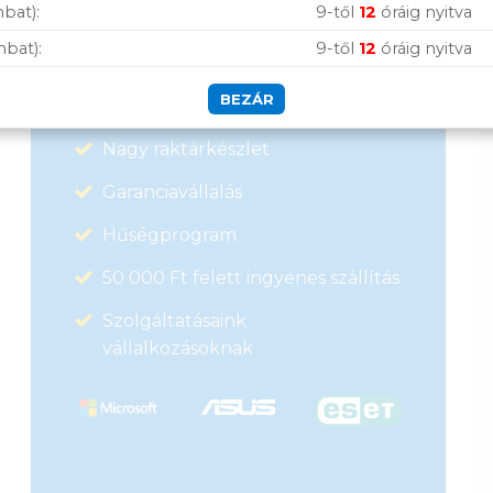
bat):
9-től
12
óráig nyitva
900
Ft
mbat):
9-től
12
óráig nyitva
Vásárolj nálunk!
BEZÁR
Nagy raktárkészlet
Garanciavállalás
Hűségprogram
50 000 Ft felett ingyenes szállítás
Szolgáltatásaink
vállalkozásoknak