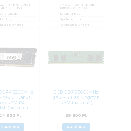
kszám:
SK-HYNIX 1X8GB
Cikkszám:
GEMBIRD USB-C
0MHZ HASZNÁLT
KÜLSŐ 2,5" 1TB HDD
gória:
Laptop
Kategória:
HDD
tó:
SK Hynix
Gyártó:
Gembird
nciaidő:
12 hónap
Garanciaidő:
12 hónap
:
0%
ÁFA:
0%
osító:
55580
Azonosító:
56059
900
Ft
16 500
Ft
 DDR4 3200MHz
8GB DDR5 5600MHz
-25600) Dahua
(PC5-44800) Kingston
top RAM (SO-
RAM (használt)
M) (használt)
24 900
Ft
39 900
Ft
KOSÁRBA
KOSÁRBA