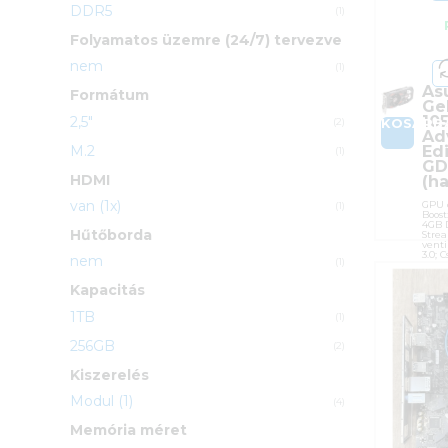
DDR5
(1)
Folyamatos üzemre (24/7) tervezve
nem
(1)
As
Formátum
Ge
105
2,5"
KOSÁRB
(2)
Ad
M.2
Ed
(1)
GD
HDMI
(ha
van (1x)
GPU 
(1)
Boost
4GB D
Hűtőborda
Strea
venti
3.0; 
nem
(1)
HDMI,
Mini
Kapacitás
Cikk
1TB
(1)
A4G (
Kateg
256GB
(2)
Gyárt
Kiszerelés
Garan
ÁFA:
Modul (1)
(4)
Azono
Memória méret
18 