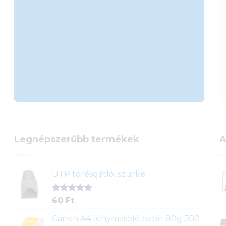
Legnépszerűbb termékek
A
UTP törésgátló, szürke
Értékelés
1
60
Ft
5.00
az 5-
ből,
Canon A4 fénymásoló papír 80g 500
értékelés