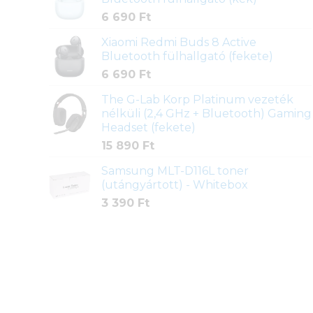
6 690
Ft
Xiaomi Redmi Buds 8 Active
Bluetooth fülhallgató (fekete)
6 690
Ft
The G-Lab Korp Platinum vezeték
nélküli (2,4 GHz + Bluetooth) Gaming
Headset (fekete)
15 890
Ft
Samsung MLT-D116L toner
(utángyártott) - Whitebox
3 390
Ft