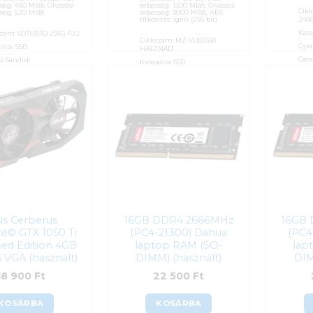
ség: 460 MB/s; Olvasási
sebesség: 1300 MB/s; Olvasási
Cik
ség: 520 MB/s
sebesség: 3000 MB/s, AES
titkosítás: igen (256 bit)
240
Kate
szám:
SD7UB3Q-256G-1122
Cikkszám:
MZ-VLB2560
Gyár
ória:
SSD
HASZNÁLT
Gara
ó:
Sandisk
Kategória:
SSD
ÁFA
ciaidő:
6 hónap
Gyártó:
Samsung
Azon
0%
Garanciaidő:
6 hónap
sító:
56395
ÁFA:
0%
15 
Azonosító:
51207
00
Ft
10 500
Ft
us Cerberus
16GB DDR4 2666MHz
16GB
e© GTX 1050 Ti
(PC4-21300) Dahua
(PC4
ed Edition 4GB
laptop RAM (SO-
lap
VGA (használt)
DIMM) (használt)
DIM
18 900
Ft
22 500
Ft
KOSÁRBA
KOSÁRBA