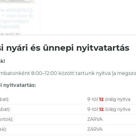
yte H610M K V2
 + Intel Core i5-
0 processzor
(használt)
99 900
Ft
 nyári és ünnepi nyitvatartás
KOSÁRBA
Raktáron
k!
batonként 8:00–12:00 között tartunk nyitva (a megszoko
Összevet
gabyte H610M
2 alaplap +
 nyitvatartás:
el Core i5-
A
500 processzor
sznált)
bat):
9-től
12
óráig nyitva
szám:
H610M K V2+i5-12500
bat):
9-től
12
óráig nyitva
ória:
Alaplap és processzor
ó:
Gigabyte, Intel
örtök):
ZÁRVA
ciaidő:
12 hónap
ek):
ZÁRVA
0%
sító:
55514