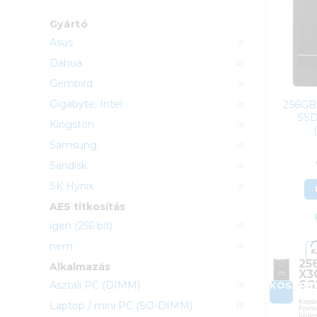
Gyártó
Asus
(1)
Dahua
(2)
Gembird
(1)
Gigabyte, Intel
256GB
(1)
SSD
Kingston
(1)
Samsung
(1)
Sandisk
(1)
SK Hynix
(1)
AES titkosítás
igen (256 bit)
(1)
nem
(1)
25
Alkalmazás
X3
6G
Asztali PC (DIMM)
KOSÁRB
(1)
Kapac
Laptop / mini PC (SO-DIMM)
(3)
Formá
(inte