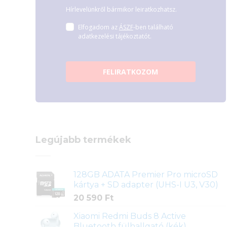
Hírlevelünkről bármikor leiratkozhatsz.
Elfogadom az
ÁSZF
-ben található
adatkezelési tájékoztatót.
FELIRATKOZOM
Legújabb termékek
128GB ADATA Premier Pro microSD
kártya + SD adapter (UHS-I U3, V30)
20 590
Ft
Xiaomi Redmi Buds 8 Active
Bluetooth fülhallgató (kék)