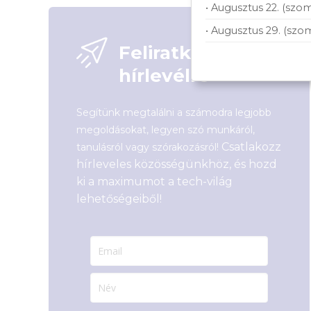
• Augusztus 22. (szom
99 
• Augusztus 29. (szo
Feliratkozás
hírlevélre
Segítünk megtalálni a számodra legjobb
megoldásokat, legyen szó munkáról,
Csatlakozz
tanulásról vagy szórakozásról!
hírleveles közösségünkhöz, és hozd
ki a maximumot a tech-világ
lehetőségeiből!