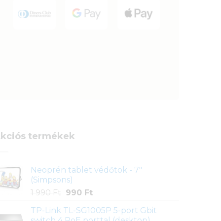
kciós termékek
Neoprén tablet védőtok - 7"
(Simpsons)
Original
Current
1 990
Ft
990
Ft
price
price
TP-Link TL-SG1005P 5-port Gbit
was:
is:
switch 4 PoE porttal (desktop)