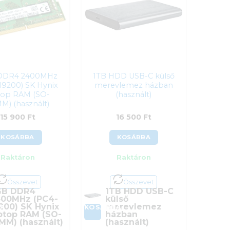
DDR4 2400MHz
1TB HDD USB-C külső
19200) SK Hynix
merevlemez házban
top RAM (SO-
(használt)
M) (használt)
15 900
Ft
16 500
Ft
KOSÁRBA
KOSÁRBA
Raktáron
Raktáron
Összevet
Összevet
GB DDR4
1TB HDD USB-C
00MHz (PC4-
külső
200) SK Hynix
merevlemez
BA
KOSÁRBA
ptop RAM (SO-
házban
MM) (használt)
(használt)