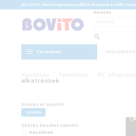
Skip
50.000 Ft felett ingyenes szállítás Packeta és MPL futár
to
Keresés
content
×
Termékek
SZOLGÁLTAT
Kezdőlap
/
Termékek
/
PC alkatrés
alkatrészek
Szűrés ár szerint
Min
Max
SZŰRÉS
ár
ár
Szűrés készlet szerint
Készleten