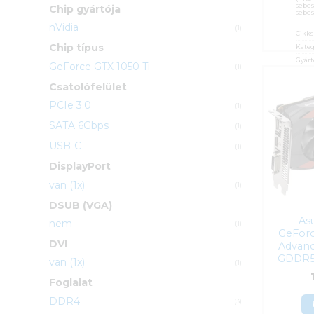
sebes
Chip gyártója
sebes
nVidia
(1)
Cikk
Chip típus
Kateg
Gyárt
GeForce GTX 1050 Ti
(1)
Garan
Csatolófelület
ÁFA:
Azono
PCIe 3.0
(1)
8 9
SATA 6Gbps
(1)
USB-C
(1)
DisplayPort
van (1x)
(1)
DSUB (VGA)
As
nem
(1)
GeForc
DVI
Advanc
GDDR5 
van (1x)
(1)
Foglalat
DDR4
(3)