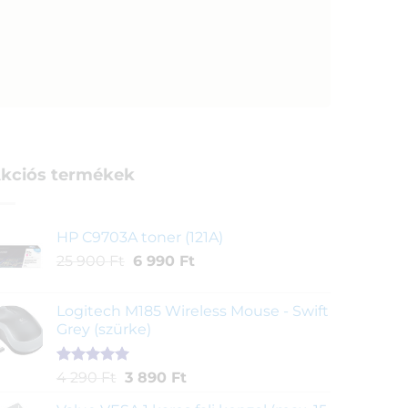
kciós termékek
HP C9703A toner (121A)
Original
Current
25 900
Ft
6 990
Ft
price
price
was:
is:
Logitech M185 Wireless Mouse - Swift
25
6
Grey (szürke)
900 Ft.
990 Ft.
Értékelés
1
Original
Current
4 290
Ft
3 890
Ft
5.00
az 5-
price
price
ből,