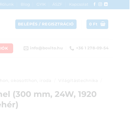
Rólunk
Blog
GYIK
ÁSZF
Kapcsolat
BELÉPÉS / REGISZTRÁCIÓ
0
Ft
IÓK
info@bovito.hu
+36 1 278-09-54
hon, okosotthon, iroda
/
Világítástechnika
/
anel (300 mm, 24W, 1920
ehér)