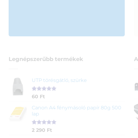
Legnépszerűbb termékek
A
UTP törésgátló, szürke
Értékelés
1
60
Ft
5.00
az 5-
ből,
Canon A4 fénymásoló papír 80g 500
értékelés
lap
alapján
Értékelés
2
2 290
Ft
5.00
az 5-