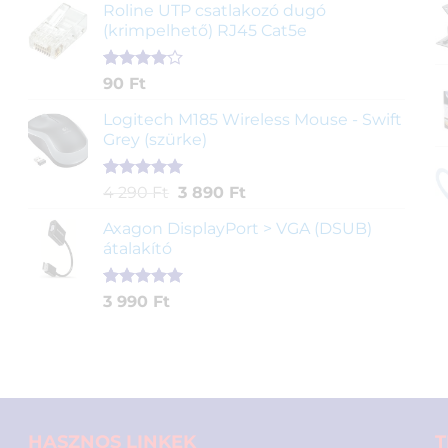
ből,
Roline UTP csatlakozó dugó
értékelés
(krimpelhető) RJ45 Cat5e
alapján
Értékelés
2
90
Ft
4.00
az
5-ből,
Logitech M185 Wireless Mouse - Swift
értékelés
Grey (szürke)
alapján
Értékelés
1
Original
Current
4 290
Ft
3 890
Ft
5.00
az 5-
price
price
ből,
Axagon DisplayPort > VGA (DSUB)
was:
is:
értékelés
átalakító
4
3
alapján
290 Ft.
890 Ft.
Értékelés
1
3 990
Ft
5.00
az 5-
ből,
értékelés
alapján
HASZNOS LINKEK
T