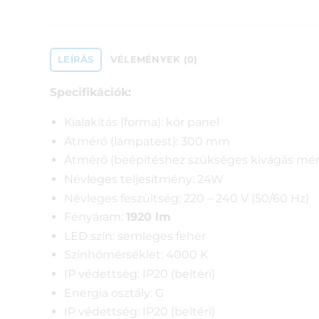
LEÍRÁS
VÉLEMÉNYEK (0)
Specifikációk:
Kialakítás (forma): kör panel
Átmérő (lámpatest): 300 mm
Átmérő (beépítéshez szükséges kivágás mé
Névleges teljesítmény: 24W
Névleges feszültség: 220 – 240 V (50/60 Hz)
Fényáram:
1920 lm
LED szín: semleges fehér
Színhőmérséklet: 4000 K
IP védettség: IP20 (beltéri)
Energia osztály: G
IP védettség: IP20 (beltéri)