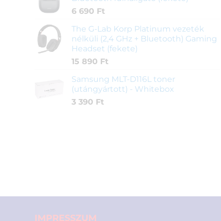
6 690
Ft
The G-Lab Korp Platinum vezeték
nélküli (2,4 GHz + Bluetooth) Gaming
Headset (fekete)
15 890
Ft
Samsung MLT-D116L toner
(utángyártott) - Whitebox
3 390
Ft
IMPRESSZUM