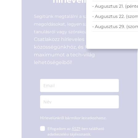
hírlevélre
• Augusztus 21. (pénte
• Augusztus 22. (szom
Segítünk megtalálni a számodra legjobb
megoldásokat, legyen szó munkáról,
• Augusztus 29. (szo
tanulásról vagy szórakozásról!
Csatlakozz hírleveles
közösségünkhöz, és hozd ki a
maximumot a tech-világ
lehetőségeiből!
Hírlevelünkről bármikor leiratkozhatsz.
Elfogadom az
ÁSZF
-ben található
adatkezelési tájékoztatót.