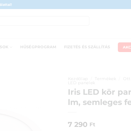
lattal!
AKC
ÁSOK
HŰSÉGPROGRAM
FIZETÉS ÉS SZÁLLÍTÁS
Kezdőlap
/
Termékek
/
Ott
LED panelek
Iris LED kör p
lm, semleges f
7 290
Ft