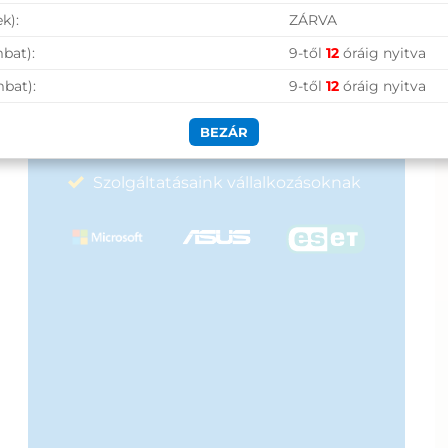
k):
ZÁRVA
Nagy raktárkészlet
bat):
9-től
12
óráig nyitva
Garanciavállalás
mbat):
9-től
12
óráig nyitva
Hűségprogram
BEZÁR
50 000 Ft felett ingyenes szállítás
Szolgáltatásaink vállalkozásoknak