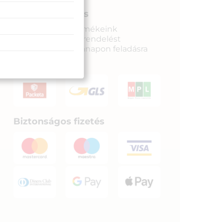
Gyors kiszállítás
Raktáron lévő termékeink
legkésőbb a megrendelést
követkető munkanapon feladásra
kerülnek.
Biztonságos fizetés