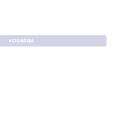
24W, 1920 lm, semleges fehér) mennyiség
KOSÁRBA