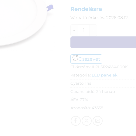
Rendelésre
Várható érkezés: 2026.08.12.
Iris LED kör panel (300 mm, 
Összevet
Cikkszám:
ILPLSR24W4000K
Kategória:
LED panelek
Gyártó:
Iris
Garanciaidő:
24 hónap
ÁFA:
27%
Azonosító:
43538