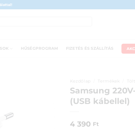
lattal!
AKC
ÁSOK
HŰSÉGPROGRAM
FIZETÉS ÉS SZÁLLÍTÁS
Kezdőlap
/
Termékek
/
Töl
Samsung 220V-o
(USB kábellel)
4 390
Ft