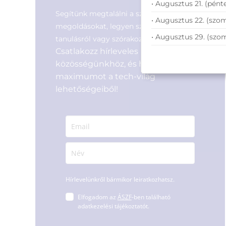
• Augusztus 21. (pénte
Segítünk megtalálni a számodra legjobb
• Augusztus 22. (szom
megoldásokat, legyen szó munkáról,
• Augusztus 29. (szo
tanulásról vagy szórakozásról!
Csatlakozz hírleveles
közösségünkhöz, és hozd ki a
maximumot a tech-világ
lehetőségeiből!
Hírlevelünkről bármikor leiratkozhatsz.
Elfogadom az
ÁSZF
-ben található
adatkezelési tájékoztatót.