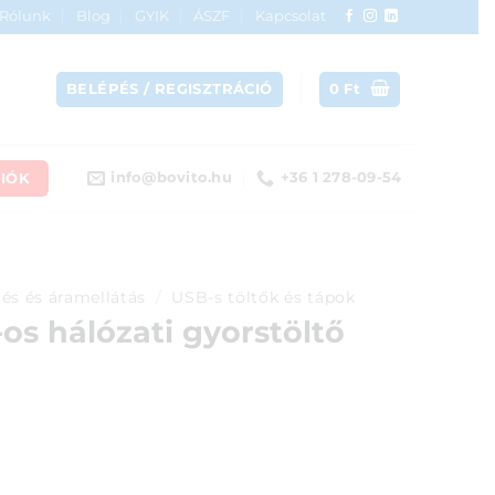
Rólunk
Blog
GYIK
ÁSZF
Kapcsolat
BELÉPÉS / REGISZTRÁCIÓ
0
Ft
IÓK
info@bovito.hu
+36 1 278-09-54
tés és áramellátás
/
USB-s töltők és tápok
s hálózati gyorstöltő