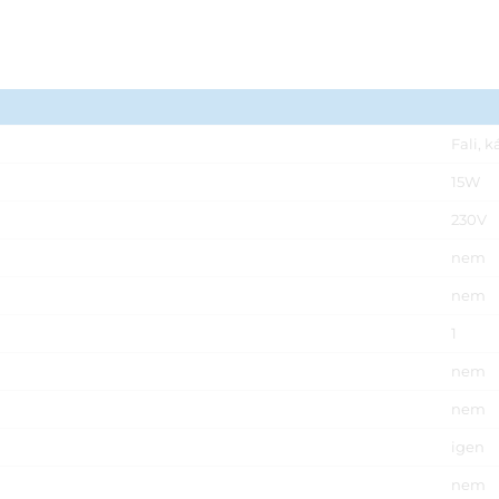
Fali, k
15W
230V
nem
nem
1
nem
nem
igen
nem