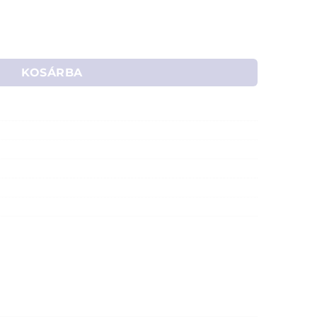
rstöltő (USB kábellel) mennyiség
KOSÁRBA