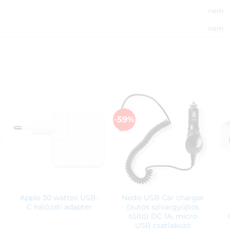
nem
nem
-59%
Apple 30 wattos USB-
Nedis USB Car charger
C hálózati adapter
(autós szivargyújtós
töltő) DC 1A, micro
USB csatlakozó