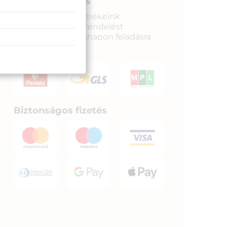
Gyors kiszállítás
890 Ft.
Raktáron lévő termékeink
legkésőbb a megrendelést
követkető munkanapon feladásra
kerülnek.
Biztonságos fizetés