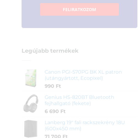
FELIRATKOZOM
Legújabb termékek
Canon PGI-570PG BK XL patron
(utángyártott, Ecopixel)
990
Ft
Genius HS-820BT Bluetooth
fejhallgató (fekete)
6 690
Ft
Lanberg 19" fali rackszekrény 18U
(600x450 mm)
71 700
Ft