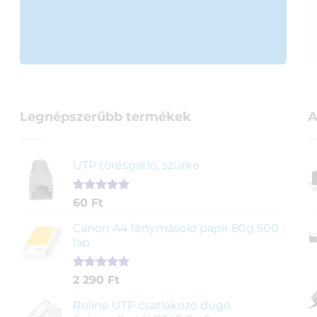
Legnépszerűbb termékek
A
UTP törésgátló, szürke
Értékelés
1
60
Ft
5.00
az 5-
ből,
Canon A4 fénymásoló papír 80g 500
értékelés
lap
alapján
Értékelés
2
2 290
Ft
5.00
az 5-
ből,
Roline UTP csatlakozó dugó
értékelés