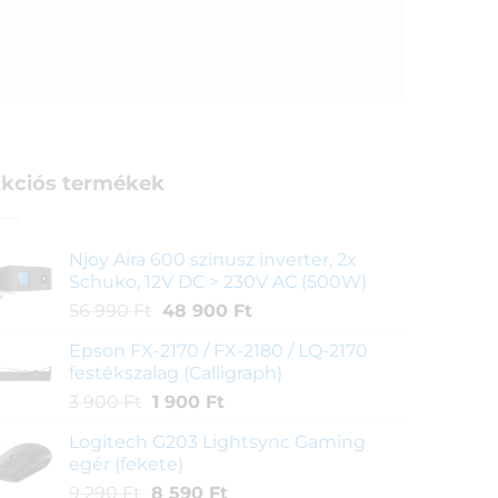
kciós termékek
Njoy Aira 600 szinusz inverter, 2x
Schuko, 12V DC > 230V AC (500W)
Original
Current
56 990
Ft
48 900
Ft
price
price
Epson FX-2170 / FX-2180 / LQ-2170
was:
is:
festékszalag (Calligraph)
56
48
Original
Current
3 900
Ft
1 900
Ft
990 Ft.
900 Ft.
price
price
Logitech G203 Lightsync Gaming
was:
is:
egér (fekete)
3
1
Original
Current
9 290
Ft
8 590
Ft
900 Ft.
900 Ft.