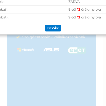
Nagy raktárkészlet
k):
ZÁRVA
2
990 Ft.
390 Ft.
Garanciavállalás
bat):
9-től
12
óráig nyitva
mbat):
9-től
12
óráig nyitva
Hűségprogram
50 000 Ft felett ingyenes szállítás
BEZÁR
Szolgáltatásaink vállalkozásoknak