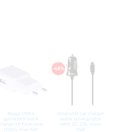
-48%
Akyga USB-s
Value USB Car charger
gyorstöltő Quick
(autós szivargyújtós
Charge 3.0 funkcióval
töltő) DC 2,1A, micro
(220V), max 15W
USB