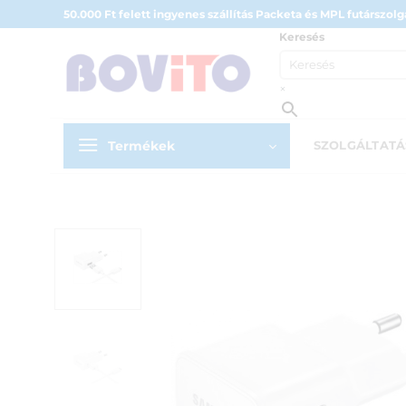
Skip
50.000 Ft felett ingyenes szállítás Packeta és MPL futárszolgá
to
Keresés
content
×
Termékek
SZOLGÁLTAT