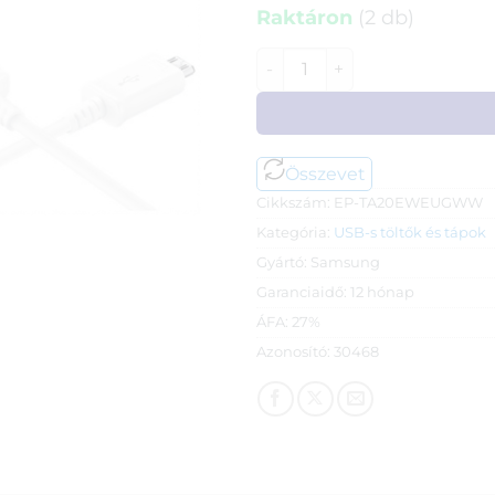
Raktáron
(2 db)
Samsung 220V-os hálózati gyo
Összevet
Cikkszám:
EP-TA20EWEUGWW
Kategória:
USB-s töltők és tápok
Gyártó:
Samsung
Garanciaidő:
12 hónap
ÁFA:
27%
Azonosító:
30468