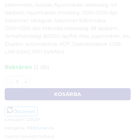
szkennelés, faxolás; Nyomtatási sebesség: 40
lap/perc; Nyomtatási minőség: 1200×1200 dpi;
Szkenner: síkágyas; Szkenner felbontása:
1200×1200 dpi; Másolási sebesség: 38 lap/perc;
Terhelhetőség: 80000 lap/hó; Max. papírméret: A4;
Duplex: automatikus; ADF; Csatlakozások: USB,
LAN (Gbit), RJ11 (telefon)
Raktáron
(2 db)
HP LaserJet Pro MFP 4102fdn nyomtató (printer/szkenner/
KOSÁRBA
Összevet
Cikkszám:
2Z623F
Kategória:
Többfunkciós
Gyártó:
Hewlett Packard