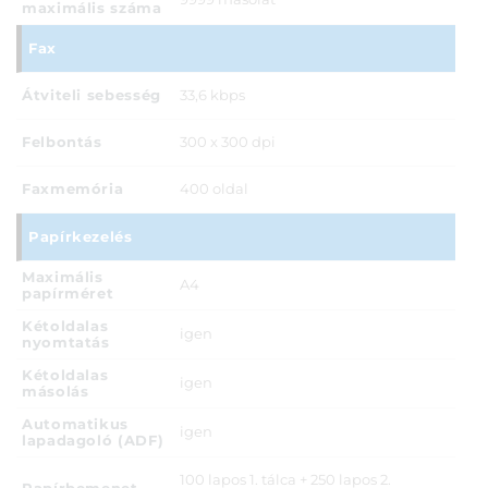
maximális száma
Fax
Átviteli sebesség
33,6 kbps
Felbontás
300 x 300 dpi
Faxmemória
400 oldal
Papírkezelés
Maximális
A4
papírméret
Kétoldalas
igen
nyomtatás
Kétoldalas
igen
másolás
Automatikus
igen
lapadagoló (ADF)
100 lapos 1. tálca + 250 lapos 2.