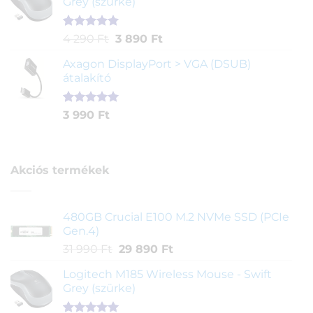
Grey (szürke)
alapján
Értékelés
1
Original
Current
4 290
Ft
3 890
Ft
5.00
az 5-
price
price
ből,
Axagon DisplayPort > VGA (DSUB)
was:
is:
értékelés
átalakító
4
3
alapján
290 Ft.
890 Ft.
Értékelés
1
3 990
Ft
5.00
az 5-
ből,
értékelés
alapján
Akciós termékek
480GB Crucial E100 M.2 NVMe SSD (PCIe
Gen.4)
Original
Current
31 990
Ft
29 890
Ft
price
price
Logitech M185 Wireless Mouse - Swift
was:
is:
Grey (szürke)
31
29
990 Ft.
890 Ft.