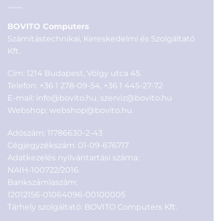
BOVITO Computers
Számítástechnikai, Kereskedelmi és Szolgáltató
Kft.
Cím: 1214 Budapest, Völgy utca 45.
Telefon:
+36 1 278-09-54
,
+36 1 445-27-72
E-mail:
info@bovito.hu
,
szerviz@bovito.hu
Webshop:
webshop@bovito.hu
Adószám: 11786630-2-43
Cégjegyzékszám: 01-09-676717
Adatkezelés nyilvántartási száma:
NAIH-100722/2016.
Bankszámlaszám:
12012156-01064096-00100005
Tárhely szolgáltató: BOVITO Computers Kft.