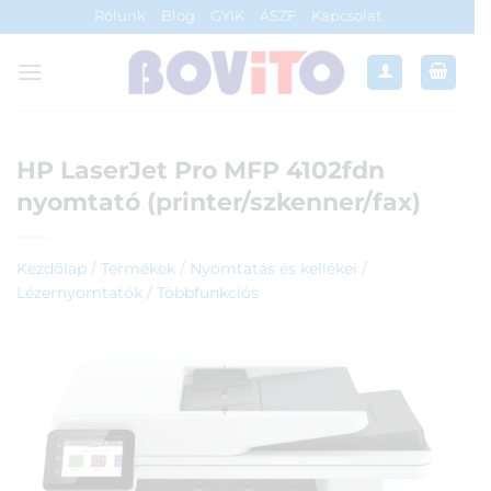
Skip
Rólunk
Blog
GYIK
ÁSZF
Kapcsolat
to
content
HP LaserJet Pro MFP 4102fdn
nyomtató (printer/szkenner/fax)
Kezdőlap
/
Termékek
/
Nyomtatás és kellékei
/
Lézernyomtatók
/
Többfunkciós