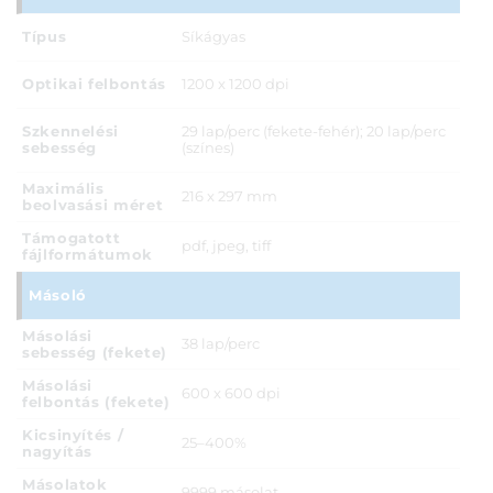
Típus
Síkágyas
Optikai felbontás
1200 x 1200 dpi
Szkennelési
29 lap/perc (fekete-fehér); 20 lap/perc
sebesség
(színes)
Maximális
216 x 297 mm
beolvasási méret
Támogatott
pdf, jpeg, tiff
fájlformátumok
Másoló
Másolási
38 lap/perc
sebesség (fekete)
Másolási
600 x 600 dpi
felbontás (fekete)
Kicsinyítés /
25–400%
nagyítás
Másolatok
9999 másolat