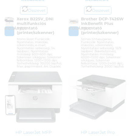
Összevet
Összevet
Xerox B225V_DNI
Brother DCP-T426W
multifunkciós
InkBenefit Plus
nyomtató
nyomtató
KOSÁRBA
KOSÁRBA
(printer/szkenner)
(printer/szkenner)
Mono lézer; Funkciók:
Színes tintasugaras;
Nyomtatás, másolás,
Funkciók: Nyomtatás,
szkennelés, e-mail;
másolás, szkennelés;
Nyomtatási sebesség: 34
Nyomtatási sebesség: 16/9
lap/perc; Nyomtatási
lap/perc (fekete/színes);
minőség: 600×600 dpi;
Nyomtatási minőség:
Szkenner: síkágyas; Szkenner
6000×1200 dpi; Szkenner:
felbontása: 1200×1200 dpi;
síkágyas; Szkenner
Terhelhetőség: 30000 lap/hó;
felbontása: 1200×2400 dpi;;
Max. papírméret: A4; Duplex:
Terhelhetőség: 3000 lap/hó;
automatikusi; ADF;
Max. papírméret: A4; Duplex:
Csatlakozások: USB, WiFi,
kézi; Csatlakozások: USB, WiFi
LAN (10/100)
Cikkszám:
DCPT426WYJ1
Cikkszám:
B225V_DNI
Kategória:
Többfunkciós
Kategória:
Többfunkciós
Gyártó:
Brother
Gyártó:
Xerox
Garanciaidő:
36 hónap
Garanciaidő:
12 hónap
ÁFA:
27%
ÁFA:
27%
Azonosító:
50567
Azonosító:
41932
78 900
Ft
77 990
Ft
HP LaserJet MFP
HP LaserJet Pro