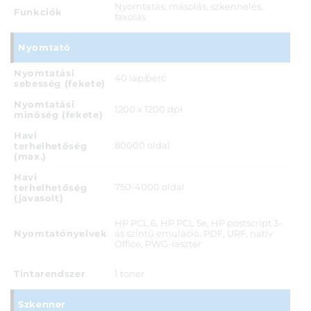
Nyomtatás, másolás, szkennelés,
Funkciók
faxolás
Nyomtató
Nyomtatási
40 lap/perc
sebesség (fekete)
Nyomtatási
1200 x 1200 dpi
minőség (fekete)
Havi
80000 oldal
terhelhetőség
(max.)
Havi
750-4000 oldal
terhelhetőség
(javasolt)
HP PCL 6, HP PCL 5e, HP postscript 3-
Nyomtatónyelvek
as szintű emuláció, PDF, URF, natív
Office, PWG-raszter
Tintarendszer
1 toner
Szkenner