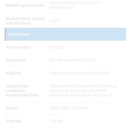
Apple AirPrint™; Mopria™-
Mobil nyomtatás
tanúsítvány
Nyomtatás külső
nem
hordozóról
Általános
Processzor
1,2 GHz
Memória
512 MB (nem bővíthető)
Kijelző
6,86 cm-es színes érintőkijelző
Operációs
Windows 11; Windows 10; Windows
rendszer
Client OS; Android; iOS; Mobil
kompatibilitás
operációs rendszerek; macOS 10
Méret
420 x 390 x 323 mm
Tömeg
12,6 kg