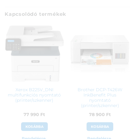
Kapcsolódó termékek
Xerox B225V_DNI
Brother DCP-T426W
multifunkciós nyomtató
InkBenefit Plus
(printer/szkenner)
nyomtató
(printer/szkenner)
77 990
Ft
78 900
Ft
KOSÁRBA
KOSÁRBA
Rendelésre
Rendelésre