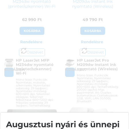
M234dw nyomtató
M209dw Instant Ink
(printer/szkenner) Wi-Fi
nyomtató (Wireless)
62 990
Ft
49 790
Ft
KOSÁRBA
KOSÁRBA
Rendelésre
Rendelésre
Összevet
Összevet
HP LaserJet MFP
HP LaserJet Pro
M234dw nyomtató
M209dw Instant Ink
(printer/szkenner)
nyomtató (Wireless)
KOSÁRBA
KOSÁRBA
Wi-Fi
Mono lézer; Funkciók:
Nyomtatás; Nyomtatási
Mono lézer; Funkciók:
sebesség: 29 lap/perc;
Nyomtatás, másolás,
Nyomtatási minőség:
szkennelés; Nyomtatási
600×600 dpi; Terhelhetőség:
sebesség: 29 lap/perc;
20000 lap/hó; Max.
Nyomtatási minőség:
papírméret: A4; Duplex:
600×600 dpi; Szkenner:
automatikus; Csatlakozások:
síkágyas; Szkenner
USB, WiFi, LAN (10/100),
felbontása: 600×1200 dpi;
Bluetooth
Másolási sebesség: 29
lap/perc; Terhelhetőség:
20000 lap/hó; Max.
Cikkszám:
6GW62F
papírméret: A4; Duplex:
automatikus; Csatlakozások:
Kategória:
Többfunkciós
USB, LAN (10/100), WiFi,
Bluetooth
Gyártó:
Hewlett Packard
Augusztusi nyári és ünnepi
Garanciaidő:
12 hónap
Cikkszám:
6GW99F