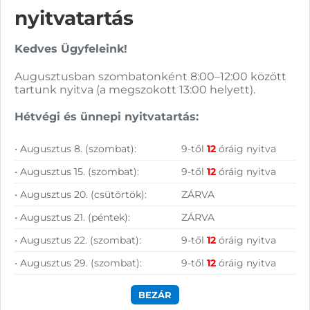
ÁFA:
27%
nyitvatartás
Kategória:
Többfunkciós
Azonosító:
40767
Gyártó:
Hewlett Packard
Garanciaidő:
12 hónap
49 790
Ft
Kedves Ügyfeleink!
ÁFA:
27%
Azonosító:
40768
Augusztusban szombatonként 8:00–12:00 között
62 990
Ft
tartunk nyitva (a megszokott 13:00 helyett).
HP LaserJet MFP M234d
Brother MFC-L2922DW
nyomtató
mono multifunkciós
Hétvégi és ünnepi nyitvatartás:
(printer/szkenner)
nyomtató
(printer/szkenner/fax)
• Augusztus 8. (szombat):
9-től
12
óráig nyitva
59 600
Ft
151 900
Ft
• Augusztus 15. (szombat):
9-től
12
óráig nyitva
KOSÁRBA
KOSÁRBA
• Augusztus 20. (csütörtök):
ZÁRVA
Rendelésre
Rendelésre
• Augusztus 21. (péntek):
ZÁRVA
Összevet
Összevet
• Augusztus 22. (szombat):
9-től
12
óráig nyitva
HP LaserJet MFP
Brother MFC-
M234d nyomtató
L2922DW mono
• Augusztus 29. (szombat):
9-től
12
óráig nyitva
(printer/szkenner)
multifunkciós
KOSÁRBA
KOSÁRBA
nyomtató
Mono lézer; Funkciók:
(printer/szkenner/fax)
Nyomtatás, másolás,
BEZÁR
szkennelés; Nyomtatási
sebesség: 29 lap/perc;
Mono lézer; Funkciók: