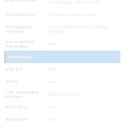
Papírbemenet
adagolótálca + 50 lapos ADF
Papírkimenet
150 lapos kimeneti gyűjtő
Támogatott
A4; A5; A6; B5 (JIS); Oficio; Egyedi
méretek
méretek
Keret nélküli
nem
nyomtatás
Csatlakozás
USB 2.0
igen
Wi-Fi
nem
LAN (vezetékes
Ethernet Gigabit
hálózat)
RJ-11 (fax)
igen
Bluetooth
nem