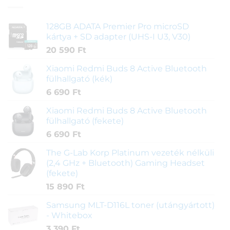
128GB ADATA Premier Pro microSD
kártya + SD adapter (UHS-I U3, V30)
20 590
Ft
Xiaomi Redmi Buds 8 Active Bluetooth
fülhallgató (kék)
6 690
Ft
Xiaomi Redmi Buds 8 Active Bluetooth
fülhallgató (fekete)
6 690
Ft
The G-Lab Korp Platinum vezeték nélküli
(2,4 GHz + Bluetooth) Gaming Headset
(fekete)
15 890
Ft
Samsung MLT-D116L toner (utángyártott)
- Whitebox
3 390
Ft