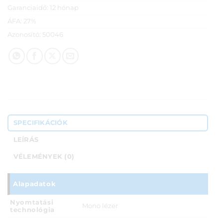
Garanciaidő:
12 hónap
ÁFA:
27%
Azonosító:
50046
SPECIFIKÁCIÓK
LEÍRÁS
VÉLEMÉNYEK (0)
Alapadatok
Nyomtatási
Mono lézer
technológia