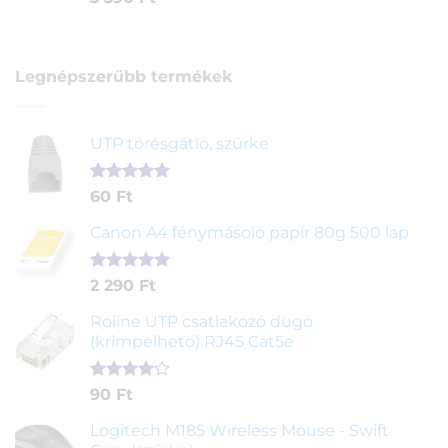
Legnépszerűbb termékek
UTP törésgátló, szürke
Értékelés
1
60
Ft
5.00
az 5-
ből,
Canon A4 fénymásoló papír 80g 500 lap
értékelés
alapján
Értékelés
2
2 290
Ft
5.00
az 5-
ből,
Roline UTP csatlakozó dugó
értékelés
(krimpelhető) RJ45 Cat5e
alapján
Értékelés
2
90
Ft
4.00
az
5-ből,
Logitech M185 Wireless Mouse - Swift
értékelés