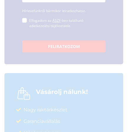
Hírlevelünkről bármikor leiratkozhatsz.
Elfogadom az
ÁSZF
-ben található
adatkezelési tájékoztatót.
FELIRATKOZOM
Vásárolj nálunk!
Nagy raktárkészlet
Garanciavállalás