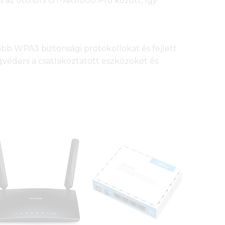
 az otthoni GT-AX11000 Pro között, így
bb WPA3 biztonsági protokollokat és fejlett
egvédeni a csatlakoztatott eszközöket és