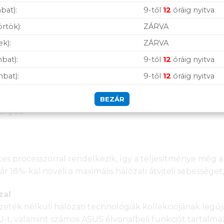
bat):
9-től
12
óráig nyitva
örtök):
ZÁRVA
ek):
ZÁRVA
bat):
9-től
12
óráig nyitva
mbat):
9-től
12
óráig nyitva
bps-os porttal rendelkezik, amelyek WAN vagy LAN működ
rugalmasan biztosíthat hatalmas sávszélességet a csatlak
BEZÁR
őnyeit.
s processzorral rendelkezik, így a teljesítménye még a
r 18%-kal növeli a maximális hálózati átviteli sebességet,
zal
eték nélküli hálózati technológiák kollekciójának legú
t, valamint számos ASUS élvonalbeli funkciót tartalmaz,