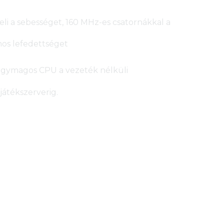
li a sebességet, 160 MHz-es csatornákkal a
ános lefedettséget
négymagos CPU a vezeték nélküli
játékszerverig.