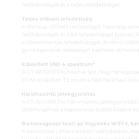
hatótávolságát és a teljes lefedettséget.
Teljes otthoni lefedettség
A WiFi 6 az OFDMA technológiát használja, amel
hatótávolságát és jobb lefedettséget biztosít.
zökkenőmentes lefedettséggel, és nincs többé h
gyors kapcsolati sebességet kaphatsz otthonod
Kibővített UNII 4 spektrum*
A GT-AX11000 Pro frissítve lett, hogy támogass
5GHz-es sávban. Ez növeli a háló backhaul kapac
Háromszintű játékgyorsítás
A GT-AX11000 Pro háromszintű játékgyorsítást bi
játékforgalmat a kapcsolatok stabilizálásával é
Biztonságossá teszi az ingyenes WiFi-t, bár
A kávézókban, éttermekben, szállodákban, repü