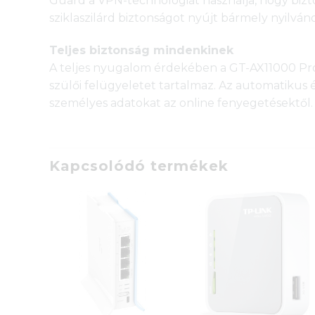
Guard a VPN-technológiát használja, hogy bizt
sziklaszilárd biztonságot nyújt bármely nyilván
Teljes biztonság mindenkinek
A teljes nyugalom érdekében a GT-AX11000 Pro 
szülői felügyeletet tartalmaz. Az automatikus é
személyes adatokat az online fenyegetésektől.
Kapcsolódó termékek