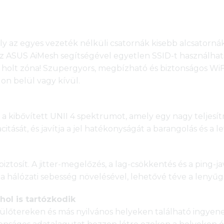
y az egyes vezeték nélküli csatornák kisebb alcsatornákr
 Az ASUS AiMesh segítségével egyetlen SSID-t használhat
olt zóna! Szupergyors, megbízható és biztonságos WiFi-k
on belül vagy kívül.
a a kibővített UNII 4 spektrumot, amely egy nagy teljes
itását, és javítja a jel hatékonyságát a barangolás és a 
ztosít. A jitter-megelőzés, a lag-csökkentés és a ping-j
s a hálózati sebesség növelésével, lehetővé téve a lenyű
hol is tartózkodik
lőtereken és más nyilvános helyeken található ingyenes