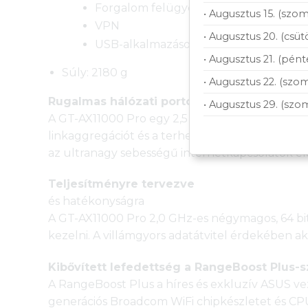
Forgalom felügyelet (Adaptive QoS)
• Augusztus 15. (szom
VPN
• Augusztus 20. (csüt
USB-alkalmazások
• Augusztus 21. (pént
Súly: 2180 g
• Augusztus 22. (szom
Rugalmas hálózati portok funkciói
• Augusztus 29. (szo
A GT-AX11000 Pro egy 2,5 Gbps-os és egy 10 G
linkaggregációt és a terheléselosztást is, így 
az ultranagy sebességű internetkapcsolatok el
Teljesítményre tervezve
és hatékonyságra
A GT-AX11000 Pro 2,0 GHz-es négymagos, 64 bite
kezelni. A villámgyors adatátvitel érdekében aká
Kibővített lefedettség a RangeBoost Plus-s
A RangeBoost Plus a híres és exkluzív ASUS vez
generációs Broadcom WiFi chipkészletet és CPU-