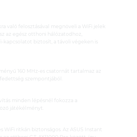
a való felosztásával megnöveli a WiFi jelek
sz az egész otthoni hálózatodhoz,
apcsolatot biztosít, a távoli végeken is
ítményű 160 MHz-es csatornát tartalmaz az
lefedettség szempontjából.
avítás minden lépésnél fokozza a
göző játékélményt.
 WiFi ritkán biztonságos. Az ASUS Instant