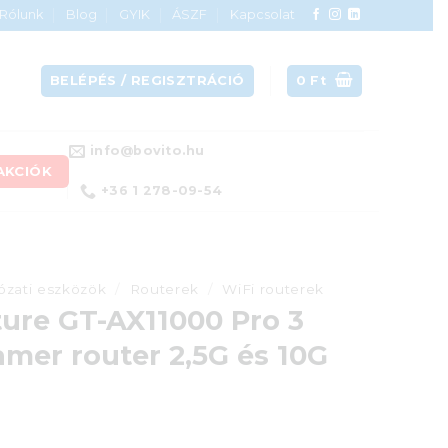
Rólunk
Blog
GYIK
ÁSZF
Kapcsolat
BELÉPÉS / REGISZTRÁCIÓ
0
Ft
info@bovito.hu
AKCIÓK
+36 1 278-09-54
ózati eszközök
/
Routerek
/
WiFi routerek
ure GT-AX11000 Pro 3
amer router 2,5G és 10G