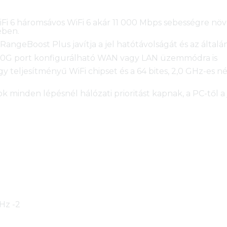
Fi 6 háromsávos WiFi 6 akár 11 000 Mbps sebességre növe
ében.
RangeBoost Plus javítja a jel hatótávolságát és az által
y 10G port konfigurálható WAN vagy LAN üzemmódra is
 teljesítményű WiFi chipset és a 64 bites, 2,0 GHz-es 
k minden lépésnél hálózati prioritást kapnak, a PC-től a 
GHz -2