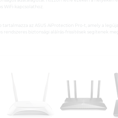
onságos adatalagutat hozzon létre ezeken a helyeken és
os WiFi-kapcsolathoz.
tartalmazza az ASUS AiProtection Pro-t, amely a legúja
s rendszeres biztonsági aláírás-frissítések segítenek m