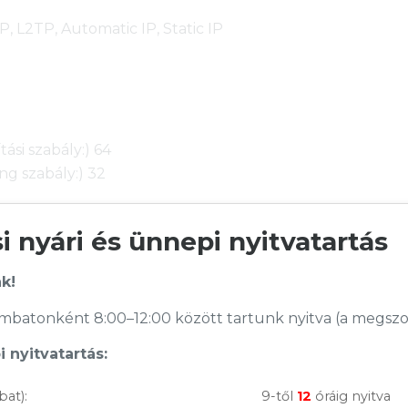
, L2TP, Automatic IP, Static IP
ási szabály:) 64
ing szabály:) 32
 nyári és ünnepi nyitvatartás
RTSP, H.323, SIP Passthrough,PPPoE relay
k!
batonként 8:00–12:00 között tartunk nyitva (a megszoko
)
 nyitvatartás:
bat):
9-től
12
óráig nyitva