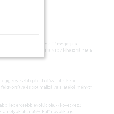
ésre is konfigurálhatók. Támogatja a
oztatott eszközök számára, vagy kihasználhatja
 legigényesebb játékhálózatot is képes
 felgyorsítva és optimalizálva a játékélményt*.
jabb, legerősebb evolúciója. A következő
 amelyek akár 38%-kal* növelik a jel