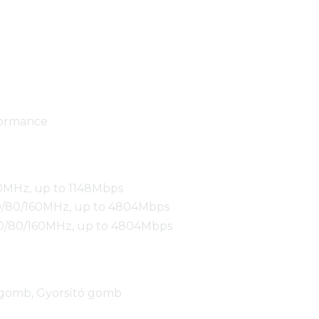
formance
40MHz, up to 1148Mbps
40/80/160MHz, up to 4804Mbps
40/80/160MHz, up to 4804Mbps
gomb, Gyorsító gomb