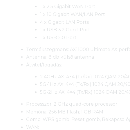
1 x 2.5 Gigabit WAN Port
1 x 10 Gigabit WAN/LAN Port
4 x Gigabit LAN Ports
1 x USB 3.2 Gen 1 Port
1 x USB 2.0 Port
Termékszegmens: AX11000 ultimate AX per
Antenna: 8 db külső antenna
Átvitel/fogadás:
2.4GHz AX: 4×4 (Tx/Rx) 1024 QAM 20/
5G-1Hz AX: 4×4 (Tx/Rx) 1024 QAM 20/
5G-2Hz AX: 4×4 (Tx/Rx) 1024 QAM 20/
Processzor: 2 GHz quad-core processor
Memória: 256 MB Flash; 1 GB RAM
Gomb: WPS gomb, Reset gomb, Bekapcsoló
WAN: