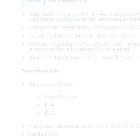
LEÍRÁS
VÉLEMÉNYEK (0)
Nagy hatékonyságú WiFi 6 – Az ultragyors Wi
jobb hatékonyság és átviteli sebesség érdek
Kiterjesztett lefedettség – Az exkluzív ASUS 
Rugalmas hálózati portok – Egy 2,5G és eg
Extrém négymagos CPU teljesítmény – A nagy
jelfeldolgozást a következő szintre emeli.
Háromszintű játékgyorsítás – Az online játéko
Specifikációk:
Hálózati szabvány:
IEEE 802.11ax
IPv4
IPv6
Működési frekvencia: 2.4G Hz / 5 GHz – 1 / 5 
Csatlakozók: