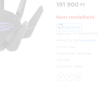
191 900
Ft
Nem rendelhető
Összevet
Cikkszám:
GT-AX11000 PRO
Kategória:
WiFi routerek
Gyártó:
Asus
Garanciaidő:
36 hónap
ÁFA:
27%
Azonosító:
45981