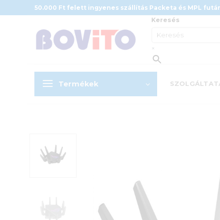
Skip
50.000 Ft felett ingyenes szállítás Packeta és MPL futár
to
Keresés
content
×
Termékek
SZOLGÁLTAT