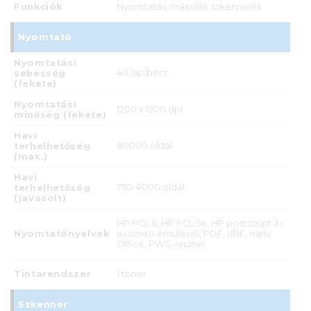
Funkciók
Nyomtatás, másolás, szkennelés
Nyomtató
Nyomtatási
40 lap/perc
sebesség
(fekete)
Nyomtatási
1200 x 1200 dpi
minőség (fekete)
Havi
80000 oldal
terhelhetőség
(max.)
Havi
750-4000 oldal
terhelhetőség
(javasolt)
HP PCL 6, HP PCL 5e, HP postscript 3-
Nyomtatónyelvek
as szintű emuláció, PDF, URF, natív
Office, PWG-raszter
Tintarendszer
1 toner
Szkenner