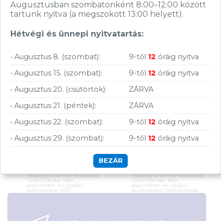
Brother DCP-
Brother DCP-L2600D
Augusztusban szombatonként 8:00–12:00 között
L3560CDW színes LED
lézernyomtató
tartunk nyitva (a megszokott 13:00 helyett).
nyomtató
(printer/szkenner)
(printer/szkenner)
Hétvégi és ünnepi nyitvatartás:
164 990
Ft
63 300
Ft
• Augusztus 8. (szombat):
9-től
12
óráig nyitva
KOSÁRBA
KOSÁRBA
• Augusztus 15. (szombat):
9-től
12
óráig nyitva
Rendelésre
Rendelésre
• Augusztus 20. (csütörtök):
ZÁRVA
Összevet
Összevet
• Augusztus 21. (péntek):
ZÁRVA
Brother DCP-
Brother DCP-
L3560CDW színes
L2600D
• Augusztus 22. (szombat):
9-től
12
óráig nyitva
LED nyomtató
lézernyomtató
KOSÁRBA
KOSÁRBA
(printer/szkenner)
(printer/szkenner)
• Augusztus 29. (szombat):
9-től
12
óráig nyitva
Színes lézer; Funkciók:
Mono lézer; Funkciók:
Nyomtatás, másolás,
Nyomtatás, másolás,
szkennelés; Nyomtatási
szkennelés; Nyomtatási
BEZÁR
sebesség: 26 lap/perc;
sebesség: 34 lap/perc;
Nyomtatási minőség:
Nyomtatási minőség:
600×2400 dpi; Szkenner:
1200×1200 dpi; Szkenner:
síkágyas; Szkenner felbontása:
síkágyas; Szkenner felbontása:
1200×1200 dpi; Max.
1200×1200 dpi; Max.
papírméret: A4; Duplex:
papírméret: A4; Duplex:
automatikus; ADF;
automatikus; Csatlakozások:
Csatlakozások: USB, Gbit LAN,
USB
WiFi
Cikkszám:
DCPL2600DYJ1
Cikkszám:
DCPL3560CDWYJ1
Kategória:
Többfunkciós