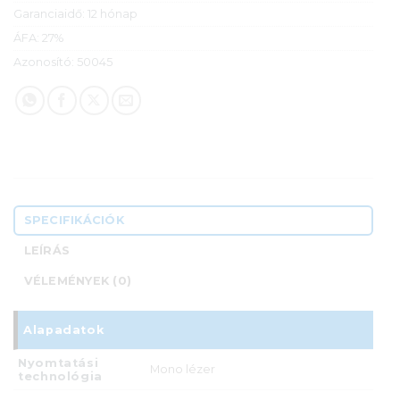
Garanciaidő:
12 hónap
ÁFA:
27%
Azonosító:
50045
SPECIFIKÁCIÓK
LEÍRÁS
VÉLEMÉNYEK (0)
Alapadatok
Nyomtatási
Mono lézer
technológia