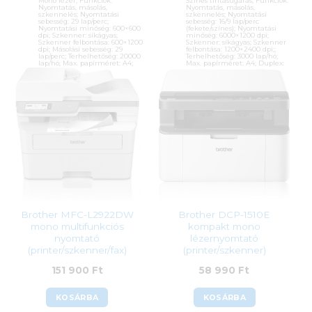
Mono lézer; Funkciók:
Színes tintasugaras; Funkciók:
Nyomtatás, másolás,
Nyomtatás, másolás,
szkennelés; Nyomtatási
szkennelés; Nyomtatási
sebesség: 29 lap/perc;
sebesség: 16/9 lap/perc
Nyomtatási minőség: 600×600
(fekete/színes); Nyomtatási
dpi; Szkenner: síkágyas;
minőség: 6000×1200 dpi;
Szkenner felbontása: 600×1200
Szkenner: síkágyas; Szkenner
dpi; Másolási sebesség: 29
felbontása: 1200×2400 dpi;;
lap/perc; Terhelhetőség: 20000
Terhelhetőség: 3000 lap/hó;
lap/hó; Max. papírméret: A4;
Max. papírméret: A4; Duplex:
Duplex: automatikus; ADF;
kézi; Csatlakozások: USB, WiFi
Csatlakozások: USB, LAN
(10/100), WiFi, Bluetooth
Cikkszám:
DCPT426WYJ1
Kategória:
Többfunkciós
Cikkszám:
6GX01F
Gyártó:
Brother
Kategória:
Többfunkciós
Garanciaidő:
36 hónap
Gyártó:
Hewlett Packard
ÁFA:
27%
Garanciaidő:
12 hónap
Azonosító:
50567
ÁFA:
27%
Azonosító:
41190
78 900
Ft
78 900
Ft
Brother MFC-L2922DW
Brother DCP-1510E
mono multifunkciós
kompakt mono
nyomtató
lézernyomtató
(printer/szkenner/fax)
(printer/szkenner)
151 900
Ft
58 990
Ft
KOSÁRBA
KOSÁRBA