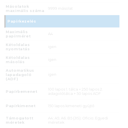
Másolatok
9999 másolat
maximális száma
Papírkezelés
Maximális
A4
papírméret
Kétoldalas
igen
nyomtatás
Kétoldalas
igen
másolás
Automatikus
igen
lapadagoló
(ADF)
100 lapos 1. tálca + 250 lapos 2.
Papírbemenet
adagolótálca + 50 lapos ADF
Papírkimenet
150 lapos kimeneti gyűjtő
Támogatott
A4; A5; A6; B5 (JIS); Oficio; Egyedi
méretek
méretek