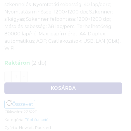
szkennelés; Nyomtatási sebesség: 40 lap/perc;
Nyomtatási minőség: 1200×1200 dpi; Szkenner:
síkágyas; Szkenner felbontása: 1200×1200 dpi;
Másolási sebesség: 38 lap/perc; Terhelhetőség:
80000 lap/hó; Max. papírméret: A4; Duplex:
automatikus; ADF; Csatlakozások: USB, LAN (Gbit),
WiFi
Raktáron
(2 db)
HP LaserJet Pro MFP 4102dw nyomtató (printer/szken
KOSÁRBA
Összevet
Cikkszám:
2Z622F
Kategória:
Többfunkciós
Gyártó:
Hewlett Packard