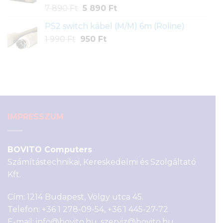
Original
Current
7 890
Ft
5 890
Ft
price
price
PS2 switch kábel (M/M) 6m (Roline)
was:
is:
Original
Current
1 990
Ft
950
7
Ft
5
price
price
890 Ft.
890 Ft.
was:
is:
1
950 Ft.
990 Ft.
IMPRESSZUM
BOVITO Computers
Számítástechnikai, Kereskedelmi és Szolgáltató
Kft.
Cím: 1214 Budapest, Völgy utca 45.
Telefon:
+36 1 278-09-54
,
+36 1 445-27-72
E-mail:
info@bovito.hu
,
szerviz@bovito.hu