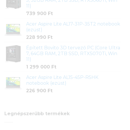
5, 32GB RAM, 2TB SSD, RTX5060Ti, Win
11)
739 900
Ft
Acer Aspire Lite AL17-31P-35T2 notebook
(ezüst)
228 990
Ft
Épített Bovito 3D tervező PC (Core Ultra
7, 64GB RAM, 2TB SSD, RTX5070Ti, Win
11)
1 299 000
Ft
Acer Aspire Lite AL15-45P-R5HK
notebook (ezüst)
226 900
Ft
Legnépszerűbb termékek