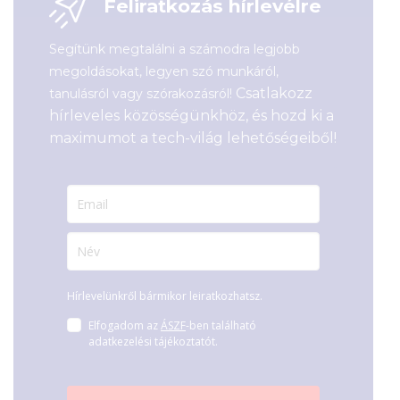
Feliratkozás hírlevélre
Kategória:
Többfunkciós
Gyártó:
Brother
Gyártó:
Brother
Garanciaidő:
36 hónap
Garanciaidő:
36 hónap
Segítünk megtalálni a számodra legjobb
ÁFA:
27%
ÁFA:
27%
Azonosító:
51384
megoldásokat, legyen szó munkáról,
Azonosító:
52061
Csatlakozz
tanulásról vagy szórakozásról!
63 300
Ft
164 990
Ft
hírleveles közösségünkhöz, és hozd ki a
maximumot a tech-világ lehetőségeiből!
Hírlevelünkről bármikor leiratkozhatsz.
Elfogadom az
ÁSZF
-ben található
adatkezelési tájékoztatót.