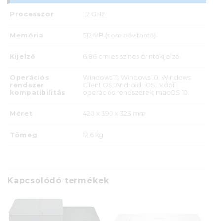
Processzor
1,2 GHz
Memória
512 MB (nem bővíthető)
Kijelző
6,86 cm-es színes érintőkijelző
Operációs
Windows 11; Windows 10; Windows
rendszer
Client OS; Android; iOS; Mobil
kompatibilitás
operációs rendszerek; macOS 10
Méret
420 x 390 x 323 mm
Tömeg
12,6 kg
Kapcsolódó termékek