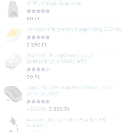
UTP törésgátló, szürke
Értékelés
1
60
Ft
5.00
az 5-
ből,
Canon A4 fénymásoló papír 80g 500 lap
értékelés
alapján
Értékelés
2
2 290
Ft
5.00
az 5-
ből,
Roline UTP csatlakozó dugó
értékelés
(krimpelhető) RJ45 Cat5e
alapján
Értékelés
2
90
Ft
4.00
az
5-ből,
Logitech M185 Wireless Mouse - Swift
értékelés
Grey (szürke)
alapján
Értékelés
1
Original
Current
4 290
Ft
3 890
Ft
5.00
az 5-
price
price
ből,
Axagon DisplayPort > VGA (DSUB)
was:
is:
értékelés
átalakító
4
3
alapján