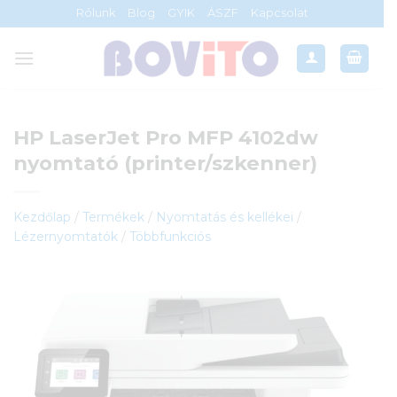
Skip
Rólunk
Blog
GYIK
ÁSZF
Kapcsolat
to
content
HP LaserJet Pro MFP 4102dw
nyomtató (printer/szkenner)
Kezdőlap
/
Termékek
/
Nyomtatás és kellékei
/
Lézernyomtatók
/
Többfunkciós