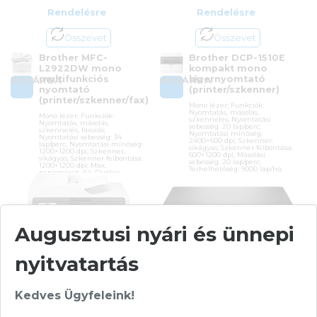
Rendelésre
Rendelésre
Összevet
Összevet
Brother MFC-
Brother DCP-1510E
L2922DW mono
kompakt mono
multifunkciós
lézernyomtató
KOSÁRBA
KOSÁRBA
nyomtató
(printer/szkenner)
(printer/szkenner/fax)
Mono lézer; Funkciók:
Nyomtatás, másolás,
Mono lézer; Funkciók:
szkennelés; Nyomtatási
Nyomtatás, másolás,
sebesség: 20 lap/perc;
szkennelés, faxolás;
Nyomtatási minőség:
Nyomtatási sebesség: 34
2400×600 dpi; Szkenner:
lap/perc; Nyomtatási minőség:
síkágyas; Szkenner felbontása:
1200×1200 dpi; Szkenner:
600×1200 dpi; Másolási
síkágyas; Szkenner felbontása:
sebesség: 20 lap/perc;
1200×1200 dpi; Max.
Terhelhetőség: 9000 lap/hó;
papírméret: A4; Duplex:
Max. papírméret: A4;
automatikus; ADF;
Csatlakozások: USB
Csatlakozások: USB, WiFi, LAN
(10/100)
Cikkszám:
DCP1510EYJ1
Cikkszám:
MFCL2922DWYJ1
Kategória:
Többfunkciós
Augusztusi nyári és ünnepi
Kategória:
Többfunkciós
Gyártó:
Brother
Gyártó:
Brother
Garanciaidő:
36 hónap
Garanciaidő:
36 hónap
nyitvatartás
ÁFA:
27%
ÁFA:
27%
Azonosító:
37675
Azonosító:
52151
58 990
Ft
Kedves Ügyfeleink!
151 900
Ft