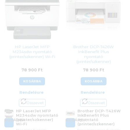
HP LaserJet MFP
Brother DCP-T426W
M234sdw nyomtató
InkBenefit Plus
(printer/szkenner) Wi-Fi
nyomtató
(printer/szkenner)
78 900
Ft
78 900
Ft
KOSÁRBA
KOSÁRBA
Rendelésre
Rendelésre
Összevet
Összevet
HP LaserJet MFP
Brother DCP-T426W
M234sdw nyomtató
InkBenefit Plus
(printer/szkenner)
nyomtató
KOSÁRBA
KOSÁRBA
Wi-Fi
(printer/szkenner)