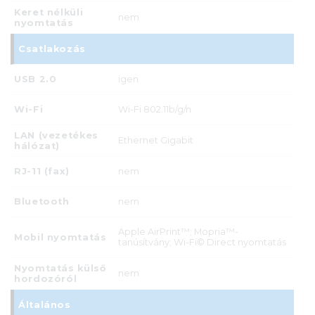
Keret nélküli
nem
nyomtatás
Csatlakozás
USB 2.0
igen
Wi-Fi
Wi-Fi 802.11b/g/n
LAN (vezetékes
Ethernet Gigabit
hálózat)
RJ-11 (fax)
nem
Bluetooth
nem
Apple AirPrint™; Mopria™-
Mobil nyomtatás
tanúsítvány; Wi-Fi© Direct nyomtatás
Nyomtatás külső
nem
hordozóról
Általános