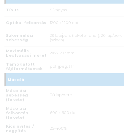
Típus
Síkágyas
Optikai felbontás
1200 x 1200 dpi
Szkennelési
29 lap/perc (fekete-fehér); 20 lap/perc
sebesség
(színes)
Maximális
216 x 297 mm
beolvasási méret
Támogatott
pdf, jpeg, tiff
fájlformátumok
Másoló
Másolási
38 lap/perc
sebesség
(fekete)
Másolási
600 x 600 dpi
felbontás
(fekete)
Kicsinyítés /
25–400%
nagyítás