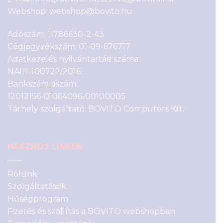
Webshop:
webshop@bovito.hu
Adószám: 11786630-2-43
Cégjegyzékszám: 01-09-676717
Adatkezelés nyilvántartási száma:
NAIH-100722/2016.
Bankszámlaszám:
12012156-01064096-00100005
Tárhely szolgáltató: BOVITO Computers Kft.
HASZNOS LINKEK
Rólunk
Szolgáltatások
Hűségprogram
Fizetés és szállítás a BOVITO webshopban