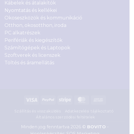
Kábelek és átalakítók
Nyomtatás és kellékei
Okoseszközök és kommunikáció
Otthon, okosotthon, iroda
PC alkatrészek
Perifériák és kiegészítők
Számítógépek és Laptopok
Szoftverek és licenszek
Töltés és áramellátás
Visa
PayPal
Stripe
MasterCard
Cash
On
Szállítás és visszaküldés
Adatkezelési tájékoztató
Delivery
Általános szerződési feltételek
Minden jog fenntartva 2026 ©
BOVITO
-
Honlapkészítés: SOS Marketing