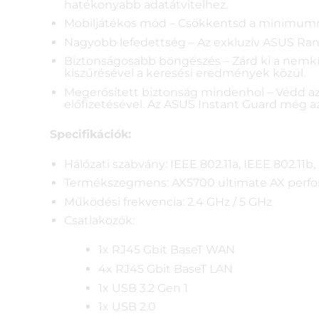
hatékonyabb adatátvitelhez.
Mobiljátékos mód – Csökkentsd a minimumra 
Nagyobb lefedettség – Az exkluzív ASUS Range
Biztonságosabb böngészés – Zárd ki a nemkí
kiszűrésével a keresési eredmények közül.
Megerősített biztonság mindenhol – Védd az 
előfizetésével. Az ASUS Instant Guard még a
Specifikációk:
Hálózati szabvány: IEEE 802.11a, IEEE 802.11b, I
Termékszegmens: AX5700 ultimate AX perfo
Működési frekvencia: 2.4 GHz / 5 GHz
Csatlakozók:
1x RJ45 Gbit BaseT WAN
4x RJ45 Gbit BaseT LAN
1x USB 3.2 Gen 1
1x USB 2.0