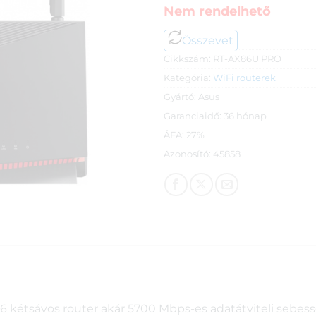
Nem rendelhető
Összevet
Cikkszám:
RT-AX86U PRO
Kategória:
WiFi routerek
Gyártó:
Asus
Garanciaidő:
36 hónap
ÁFA:
27%
Azonosító:
45858
6 kétsávos router akár 5700 Mbps-es adatátviteli sebess