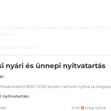
 WPA-Personal, WPA-Enterprise, WPA2-Enterprise, WPS s
, 5GHz x3
omatic IP, Static IP
ass-Through, IPSec Pass-Through, RTSP Pass-Through, H
 nyári és ünnepi nyitvatartás
k!
batonként 8:00–12:00 között tartunk nyitva (a megszoko
 nyitvatartás:
at):
9-től
12
óráig nyitva