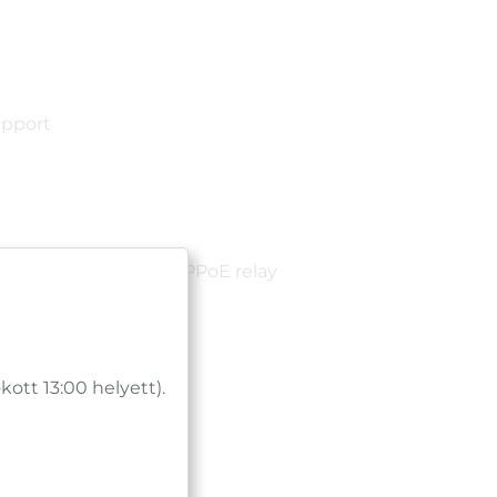
upport
.323 Pass-Through, PPPoE relay
tt 13:00 helyett).