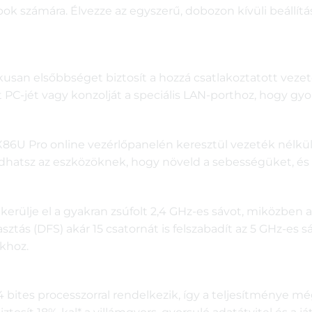
ok számára. Élvezze az egyszerű, dobozon kívüli beállítá
kusan elsőbbséget biztosít a hozzá csatlakoztatott vez
t PC-jét vagy konzolját a speciális LAN-porthoz, hogy gyor
X86U Pro online vezérlőpanelén keresztül vezeték nélkül 
t adhatsz az eszközöknek, hogy növeld a sebességüket, 
 kerülje el a gyakran zsúfolt 2,4 GHz-es sávot, miközben
ztás (DFS) akár 15 csatornát is felszabadít az 5 GHz-es s
khoz.
ites processzorral rendelkezik, így a teljesítménye mé