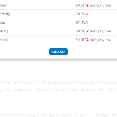
bat):
9-től
12
óráig nyitva
örtök):
ZÁRVA
k):
ZÁRVA
bat):
9-től
12
óráig nyitva
mbat):
9-től
12
óráig nyitva
BEZÁR
pcsolatot az ASUS RT-AX86U Pro kétsávos WiFi 6 útválasz
lógiával, beleértve a Mobile Game Mode-ot a késleltetésm
t tervezve, megfelel vagy meghaladja az intel szigorú k