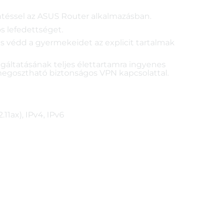
ntéssel az ASUS Router alkalmazásban.
s lefedettséget.
s védd a gyermekeidet az explicit tartalmak
gáltatásának teljes élettartamra ingyenes
 megosztható biztonságos VPN kapcsolattal.
.11ax), IPv4, IPv6