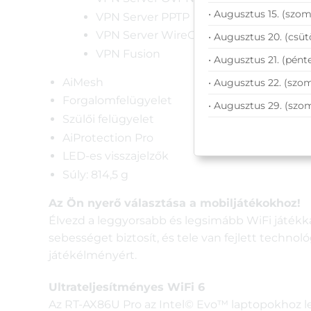
• Augusztus 15. (szom
VPN Server PPTP
VPN Server WireGuard
• Augusztus 20. (csüt
VPN Fusion
• Augusztus 21. (pénte
AiMesh
• Augusztus 22. (szom
Forgalomfelügyelet
• Augusztus 29. (szo
Szülői felügyelet
AiProtection Pro
LED-es visszajelzők
Súly: 814,5 g
Az Ön nyerő választása a mobiljátékokhoz!
Élvezd a leggyorsabb és legsimább WiFi játékka
sebességet biztosít, és tele van fejlett techno
játékélményért.
Ultrateljesítményes WiFi 6
Az RT-AX86U Pro az Intel© Evo™ laptopokhoz let