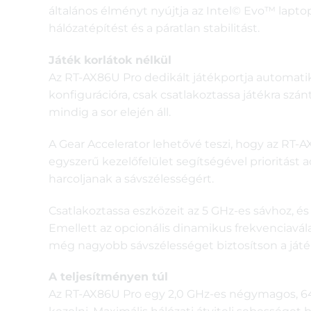
általános élményt nyújtja az Intel© Evo™ laptop
hálózatépítést és a páratlan stabilitást.
Játék korlátok nélkül
Az RT-AX86U Pro dedikált játékportja automati
konfigurációra, csak csatlakoztassa játékra szán
mindig a sor elején áll.
A Gear Accelerator lehetővé teszi, hogy az RT-A
egyszerű kezelőfelület segítségével prioritás
harcoljanak a sávszélességért.
Csatlakoztassa eszközeit az 5 GHz-es sávhoz, és
Emellett az opcionális dinamikus frekvenciaválas
még nagyobb sávszélességet biztosítson a játé
A teljesítményen túl
Az RT-AX86U Pro egy 2,0 GHz-es négymagos, 64 b