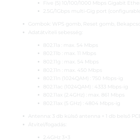
Five (5) 10/100/1000 Mbps Gigabit Ether
2.5G/1Gbps multi-Gig port (configurabl
Gombok: WPS gomb, Reset gomb, Bekapcso
Adatátviteli sebesség:
802.11a : max. 54 Mbps
802.11b : max. 11 Mbps
802.11g : max. 54 Mbps
802.11n : max. 450 Mbps
802.11n (1024QAM) : 750 Mbps-ig
802.11ac (1024QAM) : 4333 Mbps-ig
802.11ax (2.4GHz) : max. 861 Mbps
802.11ax (5 GHz) : 4804 Mbps-ig
Antenna: 3 db külső antenna + 1 db belső P
Átvitel/fogadás:
2.4GHz 3×3