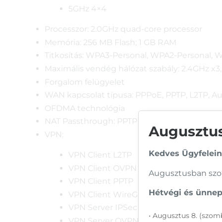
5GHz 4×4
Processzor: 2.0GHz quad-core processor
Memória: 256 MB Flash; 1 GB RAM
Titkosítás: WPA3-Personal, WPA2-Personal,
Maximális vendég hálózat szabály: 2.4GHz x3
Forgalom felügyelet
WAN kapcsolat típusa: PPPoE, PPTP, L2TP, Aut
OFDMA technológia
NAT Passthrough: PPTP Pass-Through, L2TP P
Augusztusi
VPN:
Kedves Ügyfelein
VPN Client L2TP
VPN Client OVPN
Augusztusban szom
VPN Client PPTP
Hétvégi és ünnepi
VPN Client WireGuard
VPN Server IPSec
• Augusztus 8. (szomb
VPN Server OVPN