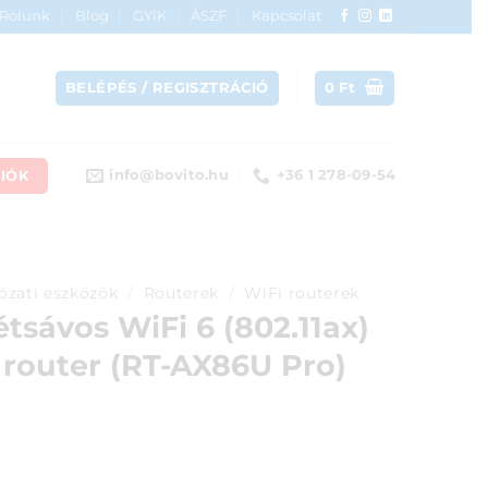
Rólunk
Blog
GYIK
ÁSZF
Kapcsolat
BELÉPÉS / REGISZTRÁCIÓ
0
Ft
IÓK
info@bovito.hu
+36 1 278-09-54
ózati eszközök
/
Routerek
/
WiFi routerek
tsávos WiFi 6 (802.11ax)
router (RT-AX86U Pro)