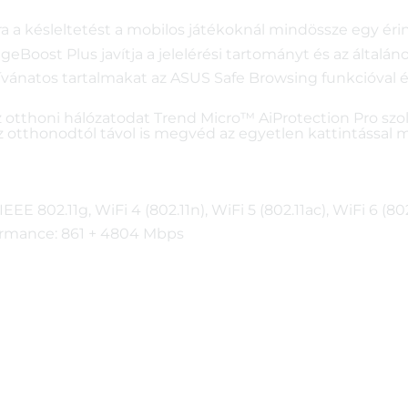
a késleltetést a mobilos játékoknál mindössze egy éri
Boost Plus javítja a jelelérési tartományt és az általáno
vánatos tartalmakat az ASUS Safe Browsing funkcióval é
otthoni hálózatodat Trend Micro™ AiProtection Pro szol
z otthonodtól távol is megvéd az egyetlen kattintással
EEE 802.11g, WiFi 4 (802.11n), WiFi 5 (802.11ac), WiFi 6 (802
rmance: 861 + 4804 Mbps