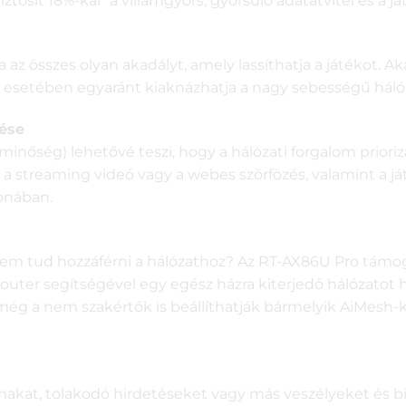
biztosít 18%-kal* a villámgyors, gyorsuló adatátvitel és a
az összes olyan akadályt, amely lassíthatja a játékot. A
k esetében egyaránt kiaknázhatja a nagy sebességű háló
ése
sminőség) lehetővé teszi, hogy a hálózati forgalom priori
 a streaming videó vagy a webes szörfözés, valamint a j
honában.
 nem tud hozzáférni a hálózathoz? Az RT-AX86U Pro támog
uter segítségével egy egész házra kiterjedő hálózatot h
a nem szakértők is beállíthatják bármelyik AiMesh-ké
makat, tolakodó hirdetéseket vagy más veszélyeket és b