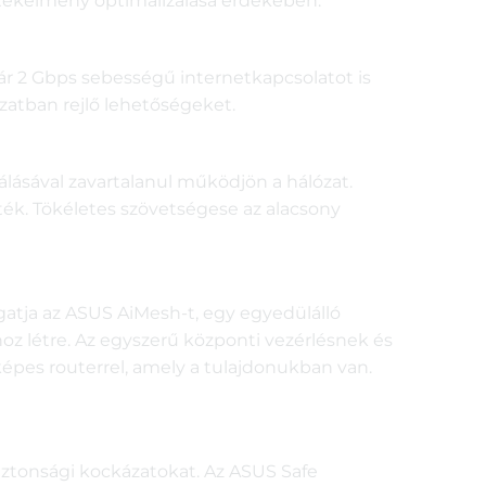
 játékélmény optimalizálása érdekében.
kár 2 Gbps sebességű internetkapcsolatot is
zatban rejlő lehetőségeket.
zálásával zavartalanul működjön a hálózat.
áték. Tökéletes szövetségese az alacsony
atja az ASUS AiMesh-t, egy egyedülálló
oz létre. Az egyszerű központi vezérlésnek és
pes routerrel, amely a tulajdonukban van.
iztonsági kockázatokat. Az ASUS Safe