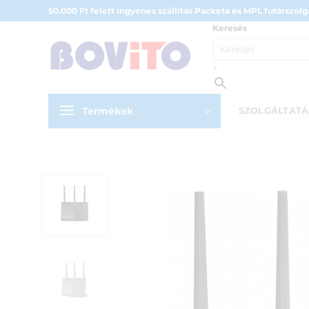
Skip
50.000 Ft felett ingyenes szállítás Packeta és MPL futárszolgá
to
Keresés
content
×
Termékek
SZOLGÁLTAT