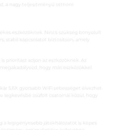
st, a nagy teljesítményű otthoni
etékes eszközöknek. Nincs szükség bonyolult
s, stabil kapcsolatot biztosítson, amely
is prioritást adjon az eszközöknek. Az
és megakadályozd, hogy más eszközökkel
 akár 5,6X gyorsabb WiFi sebességet élvezhet.
áv legkevésbé zsúfolt csatornái közül, hogy
g a legigényesebb játékhálózatot is képes