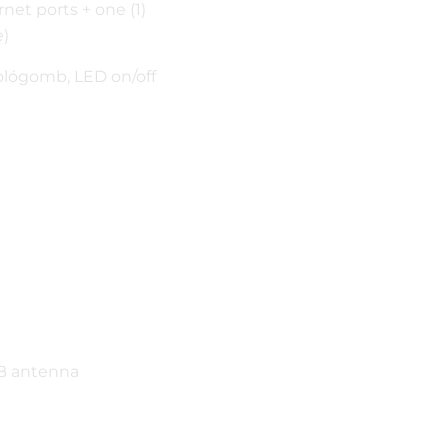
net ports + one (1)
e)
lógomb, LED on/off
CB antenna