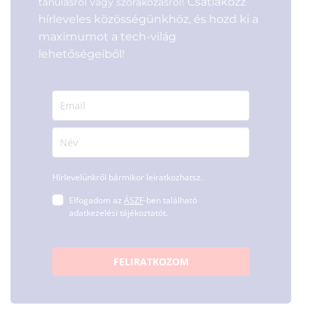
Csatlakozz
tanulásról vagy szórakozásról!
hírleveles közösségünkhöz, és hozd ki a
maximumot a tech-világ
lehetőségeiből!
Hírlevelünkről bármikor leiratkozhatsz.
Elfogadom az
ÁSZF
-ben található
adatkezelési tájékoztatót.
FELIRATKOZOM