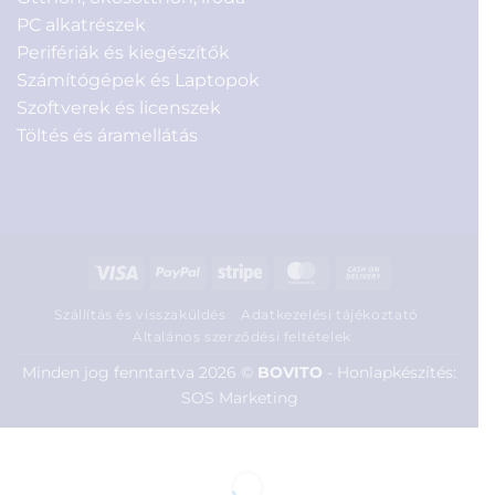
PC alkatrészek
Perifériák és kiegészítők
Számítógépek és Laptopok
Szoftverek és licenszek
Töltés és áramellátás
Visa
PayPal
Stripe
MasterCard
Cash
On
Szállítás és visszaküldés
Adatkezelési tájékoztató
Delivery
Általános szerződési feltételek
Minden jog fenntartva 2026 ©
BOVITO
-
Honlapkészítés:
SOS Marketing