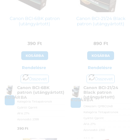
Canon BCI-6BK patron
Canon BCI-21/24 Black
(utángyártott)
patron (utángyártott)
390
Ft
890
Ft
KOSÁRBA
KOSÁRBA
Rendelésre
Rendelésre
Összevet
Összevet
Canon BCI-6BK
Canon BCI-21/24
patron (utángyártott)
Black patron
(utángyártott)
KOSÁRBA
KOSÁRBA
Kategória:
Tintapatronok
Cikkszám:
QPBCI24B
Gyártó:
Qprint
Kategória:
Tintapatronok
ÁFA:
27%
Gyártó:
Qprint
Azonosító:
2399
ÁFA:
27%
390
Ft
Azonosító:
2393
890
Ft