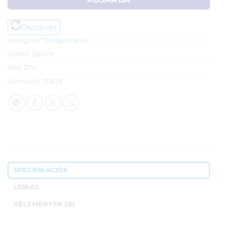
990 Ft.
390 Ft.
Összevet
Kategória:
Tintapatronok
Gyártó:
Qprint
ÁFA:
27%
Azonosító:
30629
SPECIFIKÁCIÓK
LEÍRÁS
VÉLEMÉNYEK (0)