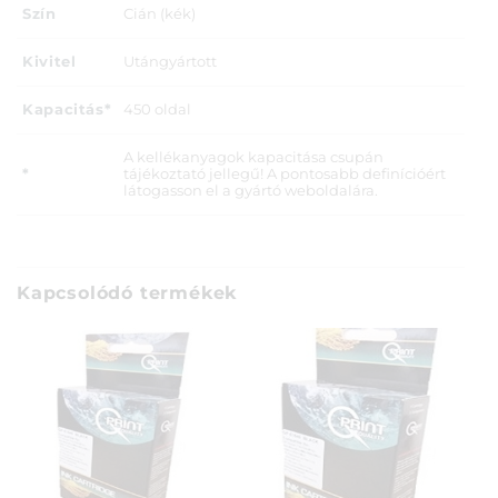
Szín
Cián (kék)
Kivitel
Utángyártott
Kapacitás*
450 oldal
A kellékanyagok kapacitása csupán
*
tájékoztató jellegű! A pontosabb definícióért
látogasson el a gyártó weboldalára.
Kapcsolódó termékek