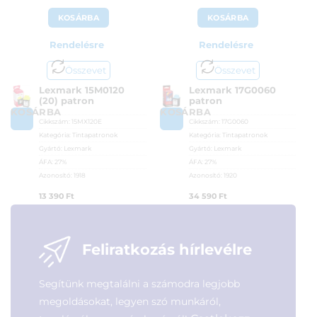
KOSÁRBA
KOSÁRBA
Rendelésre
Rendelésre
Összevet
Összevet
Lexmark 15M0120
Lexmark 17G0060
(20) patron
patron
KOSÁRBA
KOSÁRBA
Cikkszám:
15MX120E
Cikkszám:
17G0060
Kategória:
Tintapatronok
Kategória:
Tintapatronok
Gyártó:
Lexmark
Gyártó:
Lexmark
ÁFA:
27%
ÁFA:
27%
Azonosító:
1918
Azonosító:
1920
13 390
Ft
34 590
Ft
Feliratkozás hírlevélre
Segítünk megtalálni a számodra legjobb
megoldásokat, legyen szó munkáról,