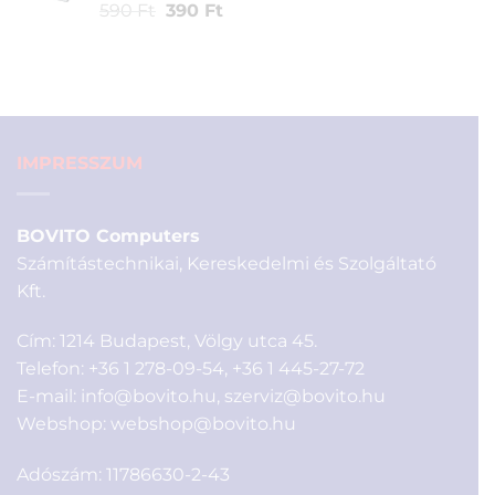
990 Ft.
Értékelés
1
Original
Current
590
Ft
390
Ft
5.00
az 5-
price
price
ből,
was:
is:
értékelés
590 Ft.
390 Ft.
alapján
IMPRESSZUM
BOVITO Computers
Számítástechnikai, Kereskedelmi és Szolgáltató
Kft.
Cím: 1214 Budapest, Völgy utca 45.
Telefon:
+36 1 278-09-54
,
+36 1 445-27-72
E-mail:
info@bovito.hu
,
szerviz@bovito.hu
Webshop:
webshop@bovito.hu
Adószám: 11786630-2-43