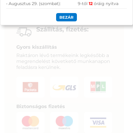
• Augusztus 29. (szombat):
9-től
12
óráig nyitva
BEZÁR
Szállítás, fizetés:
Gyors kiszállítás
Raktáron lévő termékeink legkésőbb a
megrendelést követkető munkanapon
feladásra kerülnek.
Biztonságos fizetés