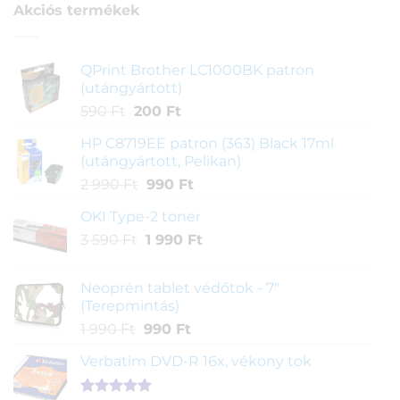
Akciós termékek
QPrint Brother LC1000BK patron
(utángyártott)
Original
Current
590
Ft
200
Ft
price
price
HP C8719EE patron (363) Black 17ml
was:
is:
(utángyártott, Pelikan)
590 Ft.
200 Ft.
Original
Current
2 990
Ft
990
Ft
price
price
OKI Type-2 toner
was:
is:
Original
Current
3 590
Ft
2
1 990
Ft
990 Ft.
price
price
990 Ft.
was:
is:
Neoprén tablet védőtok - 7"
3
1
(Terepmintás)
590 Ft.
990 Ft.
Original
Current
1 990
Ft
990
Ft
price
price
Verbatim DVD-R 16x, vékony tok
was:
is:
1
990 Ft.