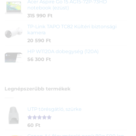
Acer Aspire Go 15 AG15-72P-73HD
notebook (ezüst)
315 990
Ft
TP-Link TAPO TC82 Kültéri biztonsági
kamera
20 590
Ft
HP W1120A dobegység (120A)
56 300
Ft
Legnépszerűbb termékek
UTP törésgátló, szürke
Értékelés
1
60
Ft
5.00
az 5-
ből,