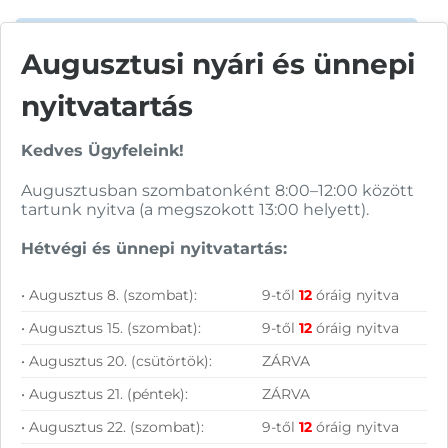
Augusztusi nyári és ünnepi
Vásárolj nálunk!
nyitvatartás
Nagy raktárkészlet
Kedves Ügyfeleink!
Garanciavállalás
Augusztusban szombatonként 8:00–12:00 között
tartunk nyitva (a megszokott 13:00 helyett).
Hűségprogram
Hétvégi és ünnepi nyitvatartás:
50 000 Ft felett ingyenes szállítás
• Augusztus 8. (szombat):
9-től
12
óráig nyitva
Szolgáltatásaink vállalkozásoknak
• Augusztus 15. (szombat):
9-től
12
óráig nyitva
• Augusztus 20. (csütörtök):
ZÁRVA
• Augusztus 21. (péntek):
ZÁRVA
• Augusztus 22. (szombat):
9-től
12
óráig nyitva