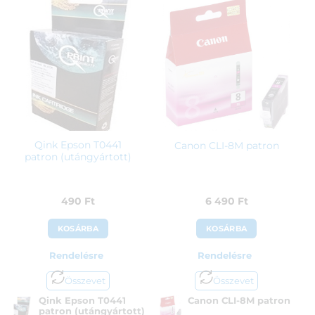
Qink Epson T0441
Canon CLI-8M patron
patron (utángyártott)
490
Ft
6 490
Ft
KOSÁRBA
KOSÁRBA
Rendelésre
Rendelésre
Összevet
Összevet
Qink Epson T0441
Canon CLI-8M patron
patron (utángyártott)