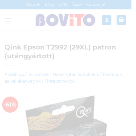
Skip
Rólunk
Blog
GYIK
ÁSZF
Kapcsolat
to
content
Qink Epson T2992 (29XL) patron
(utángyártott)
Kezdőlap
/
Termékek
/
Nyomtatás és kellékei
/
Festékek
és kellékanyagok
/
Tintapatronok
-61%