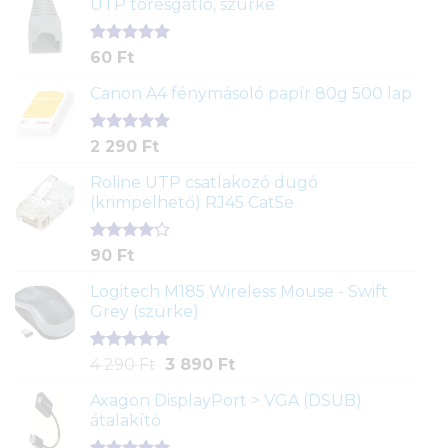
UTP törésgátló, szürke
Értékelés
1
60
Ft
5.00
az 5-
ből,
Canon A4 fénymásoló papír 80g 500 lap
értékelés
alapján
Értékelés
2
2 290
Ft
5.00
az 5-
ből,
Roline UTP csatlakozó dugó
értékelés
(krimpelhető) RJ45 Cat5e
alapján
Értékelés
2
90
Ft
4.00
az
5-ből,
Logitech M185 Wireless Mouse - Swift
értékelés
Grey (szürke)
alapján
Értékelés
1
Original
Current
4 290
Ft
3 890
Ft
5.00
az 5-
price
price
ből,
Axagon DisplayPort > VGA (DSUB)
was:
is:
értékelés
átalakító
4
3
alapján
290 Ft.
890 Ft.