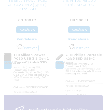
1TB Silicon Power PC60
2TB Philips Portable
USB 3.2 Gen 2 (Type-C)
külső SSD USB-C
külső SSD
69 300
Ft
118 900
Ft
KOSÁRBA
KOSÁRBA
Rendelésre
Rendelésre
Összevet
Összevet
1TB Silicon Power
2TB Philips Portable
PC60 USB 3.2 Gen 2
külső SSD USB-C
(Type-C) külső SSD
KOSÁRBA
KOSÁRBA
Kapacitás (méret): 2TB;
Formátum: külső;
Kapacitás (méret): 1TB;
Csatolófelület (interfész): USB
Formátum: külső;
3.0; Írási sebesség: n/a; Olvasási
Csatolófelület (interfész): USB-
sebesség: 540 MB/s
C 3.2 Gen 2; Írási sebesség: 500
MB/s; Olvasási sebesség: 540
MB/s
Cikkszám:
FM02SS030P/00
Kategória:
Külső SSD
Cikkszám:
SP010TBPSDPC60CK
Gyártó:
Philips
Kategória:
Külső SSD
Garanciaidő:
12 hónap
Gyártó:
Silicon Power
ÁFA:
27%
Garanciaidő:
36 hónap
Azonosító:
46769
ÁFA:
27%