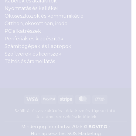
Kábelek és átalakítók
Nyomtatás és kellékei
Okoseszközök és kommunikáció
Otthon, okosotthon, iroda
PC alkatrészek
Perifériák és kiegészítők
Számítógépek és Laptopok
Szoftverek és licenszek
Töltés és áramellátás
Visa
PayPal
Stripe
MasterCard
Cash
On
Szállítás és visszaküldés
Adatkezelési tájékoztató
Delivery
Általános szerződési feltételek
Minden jog fenntartva 2026 ©
BOVITO
-
Honlapkészítés: SOS Marketing