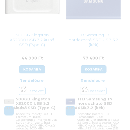
500GB Kingston
1TB Samsung T7
XS2000 USB 3.2 külső
hordozható SSD USB 3.2
SSD (Type-C)
(kék)
44 990
Ft
77 400
Ft
KOSÁRBA
KOSÁRBA
Rendelésre
Rendelésre
Összevet
Összevet
500GB Kingston
1TB Samsung T7
XS2000 USB 3.2
hordozható SSD
külső SSD (Type-C)
USB 3.2 (kék)
KOSÁRBA
KOSÁRBA
Kapacitás (méret): 500GB;
Kapacitás (méret): 1TB;
Formátum: külső;
Formátum: külső;
Csatolófelület (interfész): USB
Csatolófelület (interfész): USB
3.2 Gen 2×2 Type-C; Írási
3.2 Gen 2; Írási sebesség: 1000
sebesség: 2000 MB/s; Olvasási
MB/s; Olvasási sebesség: 1050
sebesség: 2000 MB/s
MB/s, AES titkosítás: igen (256