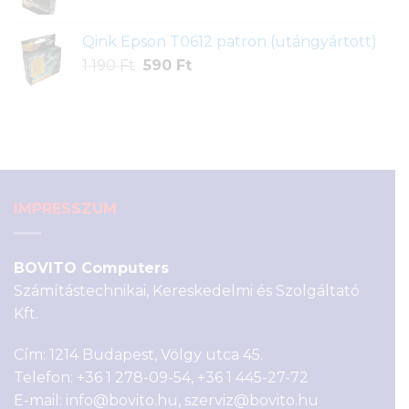
price
price
was:
is:
Qink Epson T0612 patron (utángyártott)
990 Ft.
290 Ft.
Original
Current
1 190
Ft
590
Ft
price
price
was:
is:
1
590 Ft.
190 Ft.
IMPRESSZUM
BOVITO Computers
Számítástechnikai, Kereskedelmi és Szolgáltató
Kft.
Cím: 1214 Budapest, Völgy utca 45.
Telefon:
+36 1 278-09-54
,
+36 1 445-27-72
E-mail:
info@bovito.hu
,
szerviz@bovito.hu