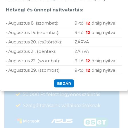
Hétvégi és ünnepi nyitvatartás:
• Augusztus 8. (szombat):
9-től
12
óráig nyitva
• Augusztus 15. (szombat):
9-től
12
óráig nyitva
• Augusztus 20. (csütörtök):
ZÁRVA
Vásárolj nálunk!
• Augusztus 21. (péntek):
ZÁRVA
Nagy raktárkészlet
• Augusztus 22. (szombat):
9-től
12
óráig nyitva
• Augusztus 29. (szombat):
9-től
12
óráig nyitva
Garanciavállalás
Hűségprogram
BEZÁR
50 000 Ft felett ingyenes szállítás
Szolgáltatásaink vállalkozásoknak