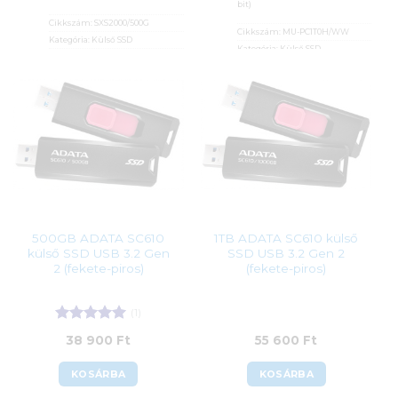
bit)
Cikkszám:
SXS2000/500G
Cikkszám:
MU-PC1T0H/WW
Kategória:
Külső SSD
Kategória:
Külső SSD
Gyártó:
Kingston
Gyártó:
Samsung
Garanciaidő:
60 hónap
Garanciaidő:
36 hónap
ÁFA:
27%
ÁFA:
27%
Azonosító:
41534
Azonosító:
49747
44 990
Ft
77 400
Ft
500GB ADATA SC610
1TB ADATA SC610 külső
külső SSD USB 3.2 Gen
SSD USB 3.2 Gen 2
2 (fekete-piros)
(fekete-piros)
(1)
Értékelés:
5
38 900
Ft
55 600
Ft
/ 5
KOSÁRBA
KOSÁRBA