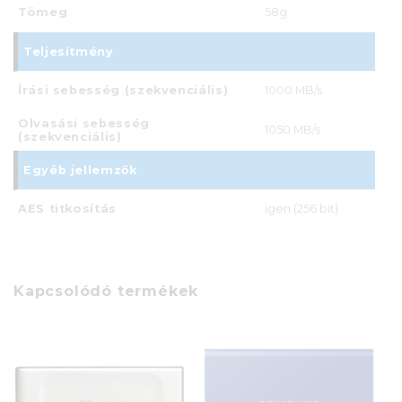
Tömeg
58g
Teljesítmény
Írási sebesség (szekvenciális)
1000 MB/s
Olvasási sebesség
1050 MB/s
(szekvenciális)
Egyéb jellemzők
AES titkosítás
igen (256 bit)
Kapcsolódó termékek