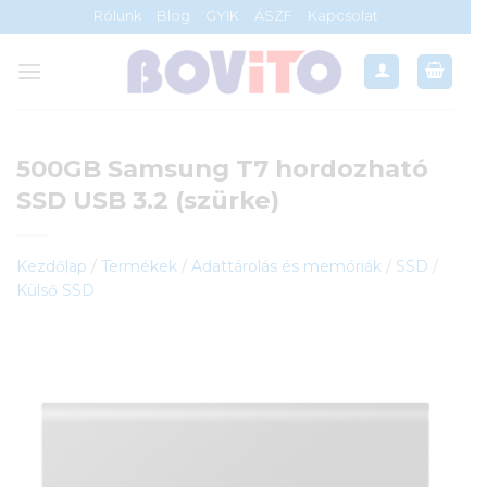
Skip
Rólunk
Blog
GYIK
ÁSZF
Kapcsolat
to
content
500GB Samsung T7 hordozható
SSD USB 3.2 (szürke)
Kezdőlap
/
Termékek
/
Adattárolás és memóriák
/
SSD
/
Külső SSD