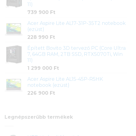
11)
739 900
Ft
Acer Aspire Lite AL17-31P-35T2 notebook
(ezüst)
228 990
Ft
Épített Bovito 3D tervező PC (Core Ultra
7, 64GB RAM, 2TB SSD, RTX5070Ti, Win
11)
1 299 000
Ft
Acer Aspire Lite AL15-45P-R5HK
notebook (ezüst)
226 900
Ft
Legnépszerűbb termékek