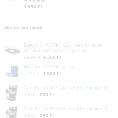
Értékelés
1
3 990
Ft
5.00
az 5-
ből,
értékelés
alapján
Akciós termékek
Delock Slim SATA 5.25" beépítő keret
HDD/SSD számára (7 / 9,5mm)
Original
Current
6 590
Ft
4 590
Ft
price
price
Brother LC1000C patron
was:
is:
Original
Current
4 790
Ft
6
1 990
Ft
4
price
price
590 Ft.
590 Ft.
was:
is:
Qink Epson T037 patron (utángyártott)
4
1
Original
Current
990
Ft
290
Ft
790 Ft.
990 Ft.
price
price
was:
is:
Qink Epson T039 patron (utángyártott)
990 Ft.
290 Ft.
Original
Current
990
Ft
290
Ft