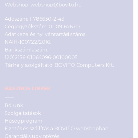
Webshop:
webshop@bovito.hu
Adószám: 11786630-2-43
Cégjegyzékszám: 01-09-676717
Adatkezelés nyilvántartási száma:
NAIH-100722/2016.
Bankszámlaszám:
12012156-01064096-00100005
Tárhely szolgáltató: BOVITO Computers Kft.
HASZNOS LINKEK
Rólunk
Szolgáltatások
Hűségprogram
Fizetés és szállítás a BOVITO webshopban
Garanciális ügyintézés