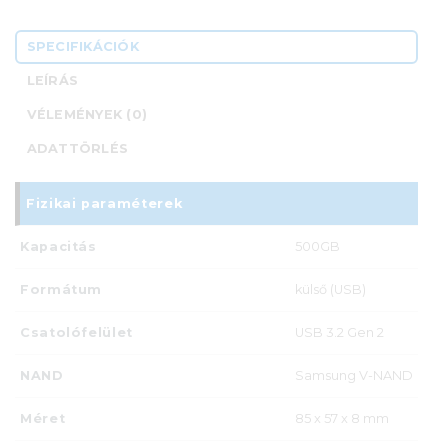
SPECIFIKÁCIÓK
LEÍRÁS
VÉLEMÉNYEK (0)
ADATTÖRLÉS
Fizikai paraméterek
Kapacitás
500GB
Formátum
külső (USB)
Csatolófelület
USB 3.2 Gen 2
NAND
Samsung V-NAND
Méret
85 x 57 x 8 mm