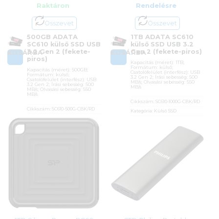
Raktáron
Rendelésre
Összevet
Összevet
500GB ADATA
1TB ADATA SC610
SC610 külső SSD USB
külső SSD USB 3.2
3.2 Gen 2 (fekete-
Gen 2 (fekete-piros)
KOSÁRBA
KOSÁRBA
piros)
Kapacitás (méret): 1TB;
Formátum: külső;
Kapacitás (méret): 500GB;
Csatolófelület (interfész): USB
Formátum: külső;
3.2 Gen 2; Írási sebesség: 500
Csatolófelület (interfész): USB
MB/s; Olvasási sebesség: 550
3.2 Gen 2; Írási sebesség: 500
MB/s
MB/s; Olvasási sebesség: 550
MB/s
Cikkszám:
SC610-1000G-CBK/RD
Cikkszám:
SC610-500G-CBK/RD
Kategória:
Külső SSD
Kategória:
Külső SSD
Gyártó:
ADATA
Gyártó:
ADATA
Garanciaidő:
60 hónap
Garanciaidő:
60 hónap
ÁFA:
27%
ÁFA:
27%
Azonosító:
52563
Azonosító:
52562
55 600
Ft
38 900
Ft