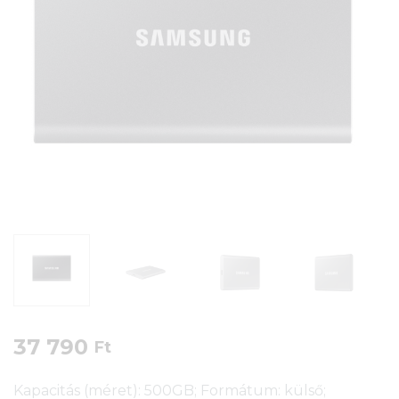
37 790
Ft
Kapacitás (méret): 500GB; Formátum: külső;