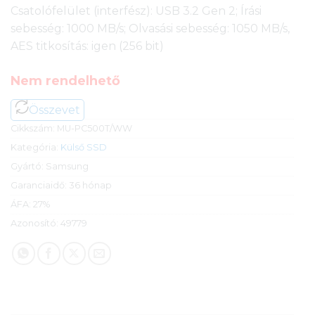
Csatolófelület (interfész): USB 3.2 Gen 2; Írási
sebesség: 1000 MB/s; Olvasási sebesség: 1050 MB/s,
AES titkosítás: igen (256 bit)
Nem rendelhető
Összevet
Cikkszám:
MU-PC500T/WW
Kategória:
Külső SSD
Gyártó:
Samsung
Garanciaidő:
36 hónap
ÁFA:
27%
Azonosító:
49779