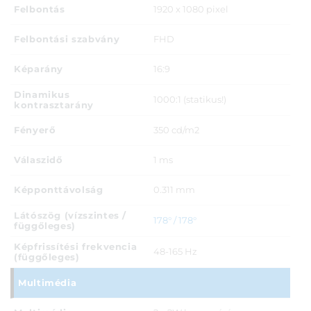
Felbontás
1920 x 1080 pixel
Felbontási szabvány
FHD
Képarány
16:9
Dinamikus
1000:1 (statikus!)
kontrasztarány
Fényerő
350 cd/m2
Válaszidő
1 ms
Képponttávolság
0.311 mm
Látószög (vízszintes /
178° / 178°
függőleges)
Képfrissítési frekvencia
48-165 Hz
(függőleges)
Multimédia