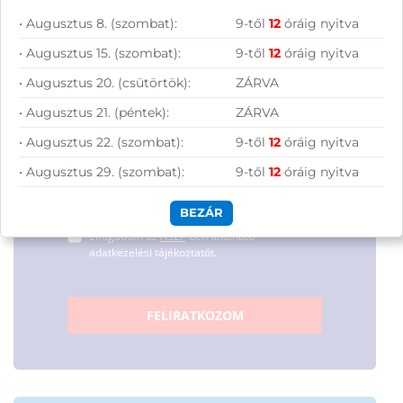
hírleveles közösségünkhöz, és hozd ki a
• Augusztus 8. (szombat):
9-től
12
óráig nyitva
maximumot a tech-világ
lehetőségeiből!
• Augusztus 15. (szombat):
9-től
12
óráig nyitva
• Augusztus 20. (csütörtök):
ZÁRVA
• Augusztus 21. (péntek):
ZÁRVA
• Augusztus 22. (szombat):
9-től
12
óráig nyitva
• Augusztus 29. (szombat):
9-től
12
óráig nyitva
Hírlevelünkről bármikor leiratkozhatsz.
BEZÁR
Elfogadom az
ÁSZF
-ben található
adatkezelési tájékoztatót.
FELIRATKOZOM