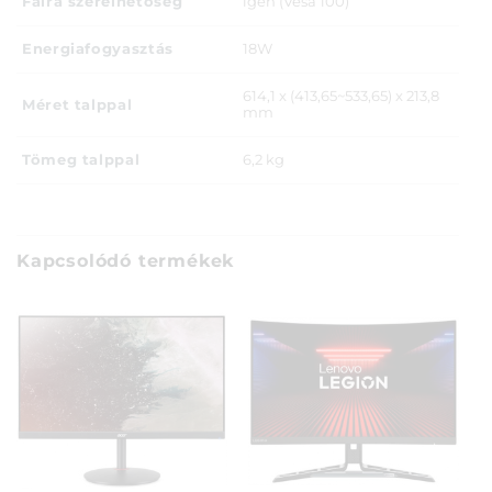
Falra szerelhetőség
igen (Vesa 100)
Energiafogyasztás
18W
614,1 x (413,65~533,65) x 213,8
Méret talppal
mm
Tömeg talppal
6,2 kg
Kapcsolódó termékek