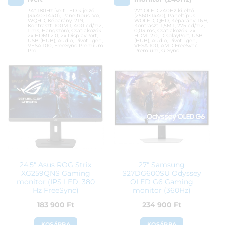
34″ 180Hz ívelt LED kijelző
27″ OLED 240Hz kijelző
(3440×1440); Paneltípus: VA;
(2560×1440); Paneltípus:
WQHD; Képarány: 21:9;
WOLED; QHD; Képarány: 16:9;
Kontraszt: 100M:1; 400 cd/m2;
Kontraszt: 1,5M:1; 275 cd/m2;
1 ms; Hangszóró; Csatlakozók:
0,03 ms; Csatlakozók: 2x
2x HDMI 2.0, 2x DisplayPort,
HDMI 2.0, DisplayPort, USB
USB (HUB), Audio; Pivot: igen;
(HUB), Audio; Pivot: igen;
VESA 100; FreeSync Premium
VESA 100, AMD FreeSync
Pro
Premium; G-Sync
Cikkszám:
VG34VQL3A
Cikkszám:
XG27AQDMG
Kategória:
Gamer monitorok
Kategória:
Gamer monitorok
Gyártó:
Asus
Gyártó:
Asus
Garanciaidő:
36 hónap
Garanciaidő:
36 hónap
ÁFA:
27%
ÁFA:
27%
Azonosító:
48790
Azonosító:
50163
126 990
Ft
378 900
Ft
24,5″ Asus ROG Strix
27″ Samsung
XG259QNS Gaming
S27DG600SU Odyssey
monitor (IPS LED, 380
OLED G6 Gaming
Hz FreeSync)
monitor (360Hz)
183 900
Ft
234 900
Ft
KOSÁRBA
KOSÁRBA