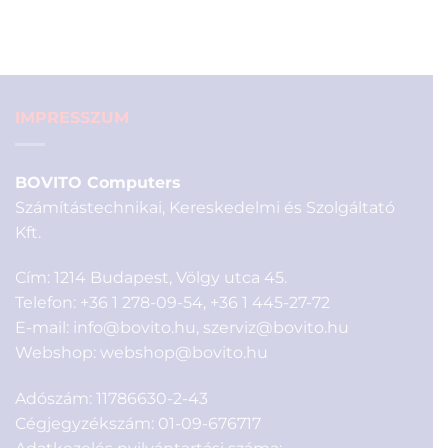
was:
is:
590 Ft.
200 Ft.
IMPRESSZUM
BOVITO Computers
Számítástechnikai, Kereskedelmi és Szolgáltató
Kft.
Cím: 1214 Budapest, Völgy utca 45.
Telefon:
+36 1 278-09-54
,
+36 1 445-27-72
E-mail:
info@bovito.hu
,
szerviz@bovito.hu
Webshop:
webshop@bovito.hu
Adószám: 11786630-2-43
Cégjegyzékszám: 01-09-676717