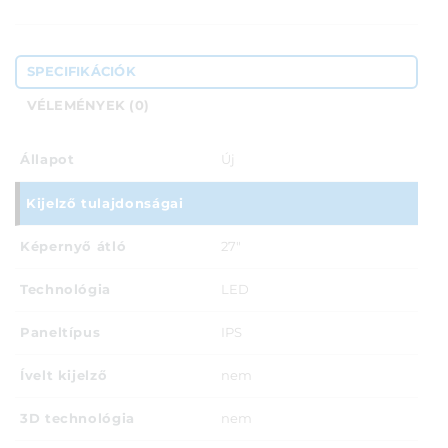
SPECIFIKÁCIÓK
VÉLEMÉNYEK (0)
Állapot
Új
Kijelző tulajdonságai
Képernyő átló
27"
Technológia
LED
Paneltípus
IPS
Ívelt kijelző
nem
3D technológia
nem