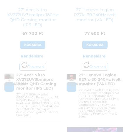
27″ Acer Nitro
27″ Lenovo Legion
XV272UV3bmiiprx 180Hz
R27fc-30 240Hz ívelt
QHD Gaming monitor
monitor (VA LED)
(IPS LED)
67 700
Ft
77 600
Ft
KOSÁRBA
KOSÁRBA
Rendelésre
Rendelésre
Összevet
Összevet
27″ Acer Nitro
27″ Lenovo Legion
XV272UV3bmiiprx
R27fc-30 240Hz ívelt
180Hz QHD Gaming
monitor (VA LED)
KOSÁRBA
KOSÁRBA
monitor (IPS LED)
27″ 240Hz ívelt LED kijelző
(1920×1080); Paneltípus: VA;
27″ LED 180Hz kijelző
Full HD; Képarány: 16:9;
(2560×1440); Paneltípus: IPS;
Kontraszt: 3M:1; 350 cd/m2;
WQHD; Képarány: 16:9;
0,5 ms; Hangszóró;
Kontraszt: 100M:1; 350 cd/m2;
Csatlakozók: 2x HDMI 2.1,
1 ms; Hangszóró; Csatlakozók:
DisplayPort, Audio; Pivot:
2x HDMI 2.0, DisplayPort,
igen; VESA 100; AMD
Audio; Pivot: igen; VESA 100,
FreeSync Premium Pro; G-
FreeSync
Sync
Cikkszám:
UM.HX2EE.307
Cikkszám:
R27FC-30
Kategória:
Gamer monitorok
Kategória:
Gamer monitorok