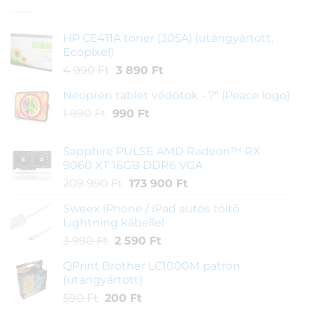
HP CE411A toner (305A) (utángyártott,
Ecopixel)
Original
Current
4 990
Ft
3 890
Ft
price
price
Neoprén tablet védőtok - 7" (Peace logo)
was:
is:
Original
Current
1 990
Ft
990
4
Ft
3
price
price
990 Ft.
890 Ft.
was:
is:
Sapphire PULSE AMD Radeon™ RX
1
990 Ft.
9060 XT 16GB DDR6 VGA
990 Ft.
Original
Current
209 990
Ft
173 900
Ft
price
price
Sweex iPhone / iPad autós töltő
was:
is:
Lightning kábellel
209
173
Original
Current
3 990
Ft
2 590
Ft
990 Ft.
900 Ft.
price
price
QPrint Brother LC1000M patron
was:
is:
(utángyártott)
3
2
Original
Current
590
Ft
200
Ft
990 Ft.
590 Ft.
price
price