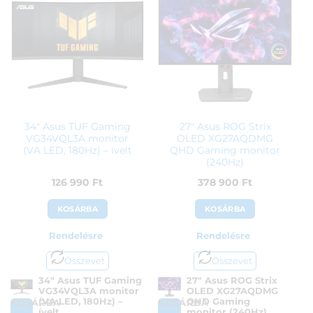
Gyártó:
Acer
Gyártó:
Lenovo
Garanciaidő:
24 hónap
Garanciaidő:
36 hónap
ÁFA:
27%
ÁFA:
27%
Azonosító:
49325
Azonosító:
50146
67 700
Ft
77 600
Ft
34″ Asus TUF Gaming
27″ Asus ROG Strix
VG34VQL3A monitor
OLED XG27AQDMG
(VA LED, 180Hz) – ívelt
QHD Gaming monitor
(240Hz)
126 990
Ft
378 900
Ft
KOSÁRBA
KOSÁRBA
Rendelésre
Rendelésre
Összevet
Összevet
34″ Asus TUF Gaming
27″ Asus ROG Strix
VG34VQL3A monitor
OLED XG27AQDMG
(VA LED, 180Hz) –
QHD Gaming
KOSÁRBA
KOSÁRBA
ívelt
monitor (240Hz)