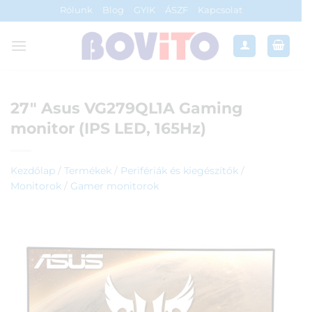
Skip
Rólunk
Blog
GYIK
ÁSZF
Kapcsolat
to
content
27″ Asus VG279QL1A Gaming
monitor (IPS LED, 165Hz)
Kezdőlap
/
Termékek
/
Perifériák és kiegészítők
/
Monitorok
/
Gamer monitorok