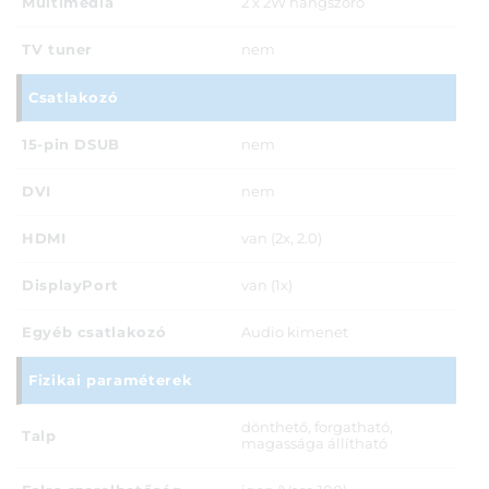
Multimédia
2 x 2W hangszóró
TV tuner
nem
Csatlakozó
15-pin DSUB
nem
DVI
nem
HDMI
van (2x, 2.0)
DisplayPort
van (1x)
Egyéb csatlakozó
Audio kimenet
Fizikai paraméterek
dönthető, forgatható,
Talp
magassága állítható