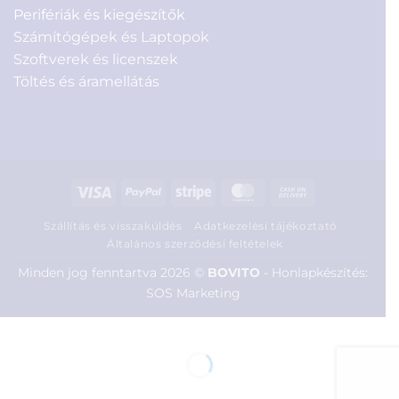
Perifériák és kiegészítők
Számítógépek és Laptopok
Szoftverek és licenszek
Töltés és áramellátás
Visa
PayPal
Stripe
MasterCard
Cash
On
Szállítás és visszaküldés
Adatkezelési tájékoztató
Delivery
Általános szerződési feltételek
Minden jog fenntartva 2026 ©
BOVITO
-
Honlapkészítés:
SOS Marketing