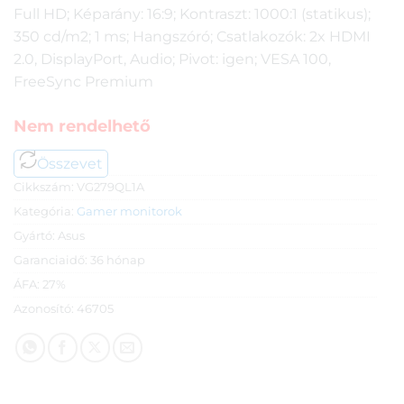
Full HD; Képarány: 16:9; Kontraszt: 1000:1 (statikus);
350 cd/m2; 1 ms; Hangszóró; Csatlakozók: 2x HDMI
2.0, DisplayPort, Audio; Pivot: igen; VESA 100,
FreeSync Premium
Nem rendelhető
Összevet
Cikkszám:
VG279QL1A
Kategória:
Gamer monitorok
Gyártó:
Asus
Garanciaidő:
36 hónap
ÁFA:
27%
Azonosító:
46705