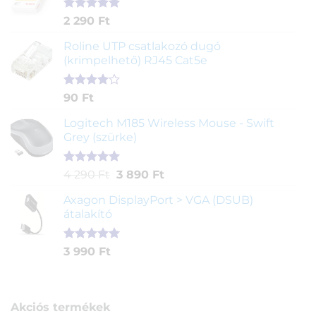
alapján
Értékelés
2
2 290
Ft
5.00
az 5-
ből,
Roline UTP csatlakozó dugó
értékelés
(krimpelhető) RJ45 Cat5e
alapján
Értékelés
2
90
Ft
4.00
az
5-ből,
Logitech M185 Wireless Mouse - Swift
értékelés
Grey (szürke)
alapján
Értékelés
1
Original
Current
4 290
Ft
3 890
Ft
5.00
az 5-
price
price
ből,
Axagon DisplayPort > VGA (DSUB)
was:
is:
értékelés
átalakító
4
3
alapján
290 Ft.
890 Ft.
Értékelés
1
3 990
Ft
5.00
az 5-
ből,
értékelés
alapján
Akciós termékek