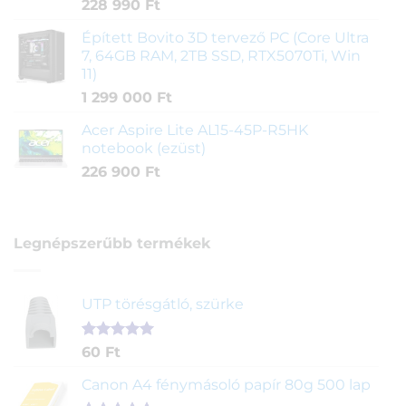
228 990
Ft
Épített Bovito 3D tervező PC (Core Ultra
7, 64GB RAM, 2TB SSD, RTX5070Ti, Win
11)
1 299 000
Ft
Acer Aspire Lite AL15-45P-R5HK
notebook (ezüst)
226 900
Ft
Legnépszerűbb termékek
UTP törésgátló, szürke
Értékelés
1
60
Ft
5.00
az 5-
ből,
Canon A4 fénymásoló papír 80g 500 lap
értékelés