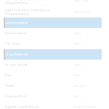
178° / 178°
függőleges)
Képfrissítési frekvencia
48-100 Hz
(függőleges)
Multimédia
Multimédia
nem
TV tuner
nem
Csatlakozó
15-pin DSUB
nem
DVI
nem
HDMI
van (2x)
DisplayPort
nem
Egyéb csatlakozó
Audio kimenet