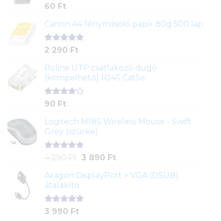
Értékelés
1
60
Ft
5.00
az 5-
ből,
Canon A4 fénymásoló papír 80g 500 lap
értékelés
alapján
Értékelés
2
2 290
Ft
5.00
az 5-
ből,
Roline UTP csatlakozó dugó
értékelés
(krimpelhető) RJ45 Cat5e
alapján
Értékelés
2
90
Ft
4.00
az
5-ből,
Logitech M185 Wireless Mouse - Swift
értékelés
Grey (szürke)
alapján
Értékelés
1
Original
Current
4 290
Ft
3 890
Ft
5.00
az 5-
price
price
ből,
Axagon DisplayPort > VGA (DSUB)
was:
is:
értékelés
átalakító
4
3
alapján
290 Ft.
890 Ft.
Értékelés
1
3 990
Ft
5.00
az 5-