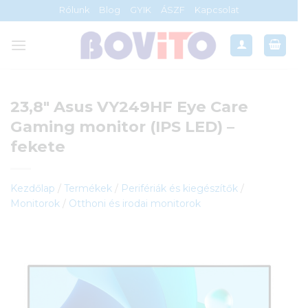
Skip
Rólunk
Blog
GYIK
ÁSZF
Kapcsolat
to
content
23,8″ Asus VY249HF Eye Care
Gaming monitor (IPS LED) –
fekete
Kezdőlap
/
Termékek
/
Perifériák és kiegészítők
/
Monitorok
/
Otthoni és irodai monitorok