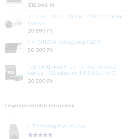
315 990
Ft
TP-Link TAPO TC82 Kültéri biztonsági
kamera
20 590
Ft
HP W1120A dobegység (120A)
56 300
Ft
128GB ADATA Premier Pro microSD
kártya + SD adapter (UHS-I U3, V30)
20 590
Ft
Legnépszerűbb termékek
UTP törésgátló, szürke