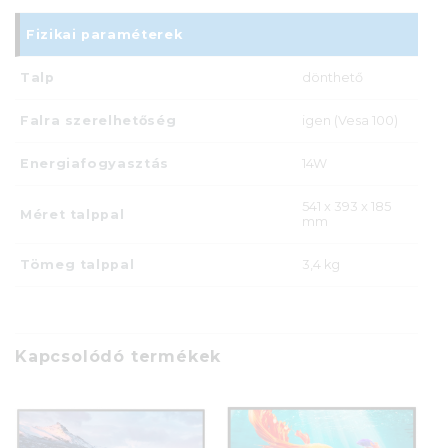
Fizikai paraméterek
Talp
dönthető
Falra szerelhetőség
igen (Vesa 100)
Energiafogyasztás
14W
541 x 393 x 185
Méret talppal
mm
Tömeg talppal
3,4 kg
Kapcsolódó termékek