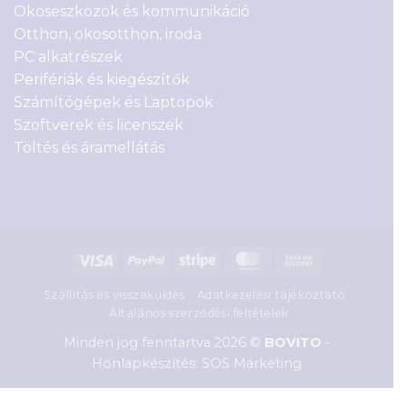
Okoseszközök és kommunikáció
Otthon, okosotthon, iroda
PC alkatrészek
Perifériák és kiegészítők
Számítógépek és Laptopok
Szoftverek és licenszek
Töltés és áramellátás
Visa
PayPal
Stripe
MasterCard
Cash
On
Szállítás és visszaküldés
Adatkezelési tájékoztató
Delivery
Általános szerződési feltételek
Minden jog fenntartva 2026 ©
BOVITO
-
Honlapkészítés: SOS Marketing