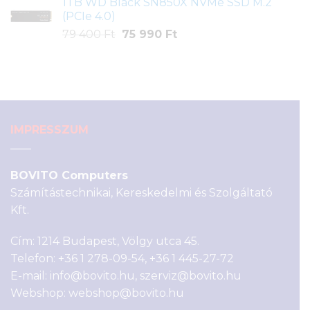
1TB WD Black SN850X NVMe SSD M.2
14
8
(PCIe 4.0)
900 Ft.
900 Ft.
Original
Current
79 400
Ft
75 990
Ft
price
price
was:
is:
79
75
400 Ft.
990 Ft.
IMPRESSZUM
BOVITO Computers
Számítástechnikai, Kereskedelmi és Szolgáltató
Kft.
Cím: 1214 Budapest, Völgy utca 45.
Telefon:
+36 1 278-09-54
,
+36 1 445-27-72
E-mail:
info@bovito.hu
,
szerviz@bovito.hu
Webshop:
webshop@bovito.hu