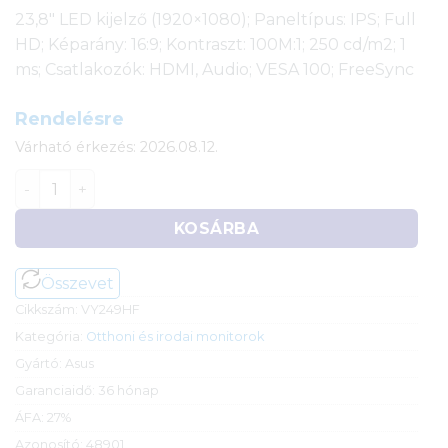
23,8″ LED kijelző (1920×1080); Paneltípus: IPS; Full
HD; Képarány: 16:9; Kontraszt: 100M:1; 250 cd/m2; 1
ms; Csatlakozók: HDMI, Audio; VESA 100; FreeSync
Rendelésre
Várható érkezés: 2026.08.12.
23,8" Asus VY249HF Eye Care Gaming monitor (IPS LED
KOSÁRBA
Összevet
Cikkszám:
VY249HF
Kategória:
Otthoni és irodai monitorok
Gyártó:
Asus
Garanciaidő:
36 hónap
ÁFA:
27%
Azonosító:
48901