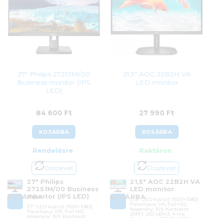
27″ Philips 272S1M/00
21,5″ AOC 22B2H VA
Business monitor (IPS
LED monitor
LED)
84 600
Ft
27 990
Ft
KOSÁRBA
KOSÁRBA
Rendelésre
Raktáron
Összevet
Összevet
27″ Philips
21,5″ AOC 22B2H VA
272S1M/00 Business
LED monitor
monitor (IPS LED)
KOSÁRBA
KOSÁRBA
21,5″ LED kijelző (1920×1080);
Paneltípus: VA; Full HD;
27″ LED kijelző (1920×1080);
Képarány: 16:9; Kontraszt:
Paneltípus: IPS; Full HD;
20M:1; 250 cd/m2; 4 ms;
Képarány: 16:9; Kontraszt: