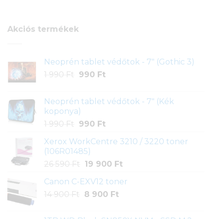
ből,
értékelés
alapján
Akciós termékek
Neoprén tablet védőtok - 7" (Gothic 3)
Original
Current
1 990
Ft
990
Ft
price
price
was:
is:
Neoprén tablet védőtok - 7" (Kék
1
990 Ft.
koponya)
990 Ft.
Original
Current
1 990
Ft
990
Ft
price
price
Xerox WorkCentre 3210 / 3220 toner
was:
is:
(106R01485)
1
990 Ft.
Original
Current
26 590
Ft
19 900
Ft
990 Ft.
price
price
Canon C-EXV12 toner
was:
is:
Original
Current
14 900
Ft
26
8 900
Ft
19
price
price
590 Ft.
900 Ft.
was:
is: