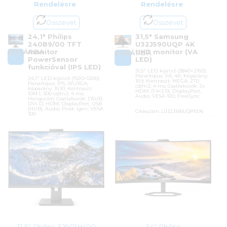
Rendelésre
Rendelésre
Összevet
Összevet
24,1″ Philips
31,5″ Samsung
240B9/00 TFT
U32J590UQP 4K
KOSÁRBA
monitor
UHD monitor (VA
KOSÁRBA
PowerSensor
LED)
funkcióval (IPS LED)
31,5″ LED kijelző (3840×2160);
Paneltípus: VA; 4K; Képarány:
24,1″ LED kijelző (1920×1200);
16:9; Kontraszt: MEGA; 270
Paneltípus: IPS; WUXGA;
cd/m2; 4 ms; Csatlakozók: 2x
Képarány: 16:10; Kontraszt:
HDMI (1.4+2.0), DisplayPort,
10M:1; 300 cd/m2; 4 ms;
Audio; VESA 100; FreeSync
Hangszóró; Csatlakozók: DSUB,
DVI-D, HDMI DisplayPort, USB
(HUB), Audio; Pivot: igen; VESA
Cikkszám:
LU32J590UQPXEN
100
Kategória:
Otthoni és irodai
monitorok
Cikkszám:
240B9/00
Gyártó:
Samsung
Kategória:
Otthoni és irodai
monitorok
Garanciaidő:
24 hónap
Gyártó:
Philips
ÁFA:
27%
Garanciaidő:
36 hónap
Azonosító:
46817
ÁFA:
27%
100 900
Ft
Azonosító:
41315
114 900
Ft
31,5″ Philips 329P1H/00
34″ Philips