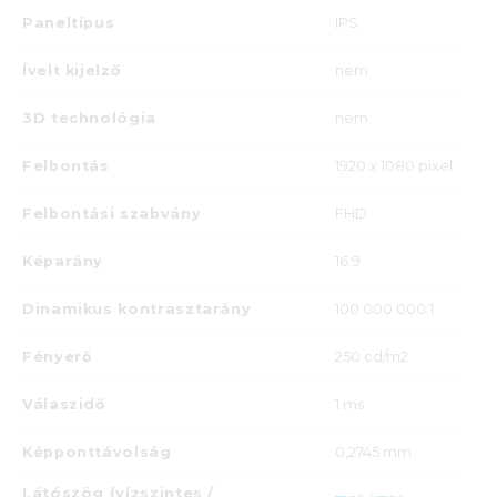
Paneltípus
IPS
Ívelt kijelző
nem
3D technológia
nem
Felbontás
1920 x 1080 pixel
Felbontási szabvány
FHD
Képarány
16:9
Dinamikus kontrasztarány
100 000 000:1
Fényerő
250 cd/m2
Válaszidő
1 ms
Képponttávolság
0,2745 mm
Látószög (vízszintes /