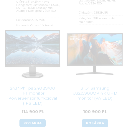
Csatlakozók: DSUB, HDMI,
50M:1; 300 cd/m2; 4 ms;
Audio; VESA 100
Hangszóró; Csatlakozók: DSUB,
DVI-D, HDMI, DisplayPort,
Audio; Pivot: igen; VESA 100
Cikkszám:
22B2H/EU
Kategória:
Otthoni és irodai
Cikkszám:
272S1M/00
monitorok
Kategória:
Otthoni és irodai
Gyártó:
AOC
monitorok
Garanciaidő:
36 hónap
Gyártó:
Philips
ÁFA:
27%
Garanciaidő:
36 hónap
Azonosító:
48806
ÁFA:
27%
Azonosító:
42415
27 990
Ft
84 600
Ft
24,1″ Philips 240B9/00
31,5″ Samsung
TFT monitor
U32J590UQP 4K UHD
PowerSensor funkcióval
monitor (VA LED)
(IPS LED)
114 900
Ft
100 900
Ft
KOSÁRBA
KOSÁRBA