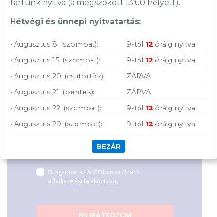
monitorok
tartunk nyitva (a megszokott 13:00 helyett).
Garanciaidő:
36 hónap
Gyártó:
Philips
ÁFA:
27%
Garanciaidő:
36 hónap
Hétvégi és ünnepi nyitvatartás:
Segítünk megtalálni a számodra legjobb
Azonosító:
42806
ÁFA:
27%
megoldásokat, legyen szó munkáról,
212 900
Ft
Azonosító:
45157
• Augusztus 8. (szombat):
9-től
12
óráig nyitva
Csatlakozz
tanulásról vagy szórakozásról!
134 900
Ft
hírleveles közösségünkhöz, és hozd ki a
• Augusztus 15. (szombat):
9-től
12
óráig nyitva
maximumot a tech-világ lehetőségeiből!
• Augusztus 20. (csütörtök):
ZÁRVA
• Augusztus 21. (péntek):
ZÁRVA
• Augusztus 22. (szombat):
9-től
12
óráig nyitva
• Augusztus 29. (szombat):
9-től
12
óráig nyitva
BEZÁR
Hírlevelünkről bármikor leiratkozhatsz.
Elfogadom az
ÁSZF
-ben található
adatkezelési tájékoztatót.
FELIRATKOZOM