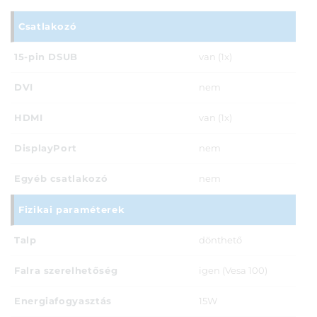
Csatlakozó
15-pin DSUB
van (1x)
DVI
nem
HDMI
van (1x)
DisplayPort
nem
Egyéb csatlakozó
nem
Fizikai paraméterek
Talp
dönthető
Falra szerelhetőség
igen (Vesa 100)
Energiafogyasztás
15W