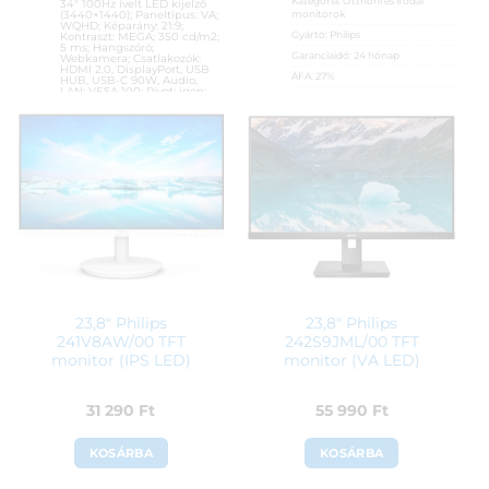
Kategória:
Otthoni és irodai
34″ 100Hz ívelt LED kijelző
monitorok
(3440×1440); Paneltípus: VA;
WQHD; Képarány: 21:9;
Gyártó:
Philips
Kontraszt: MEGA; 350 cd/m2;
5 ms; Hangszóró;
Garanciaidő:
24 hónap
Webkamera; Csatlakozók:
HDMI 2.0, DisplayPort, USB
ÁFA:
27%
HUB, USB-C 90W, Audio,
LAN; VESA 100; Pivot: igen;
Azonosító:
26061
FreeSync
44 990
Ft
Cikkszám:
LS34C652VAUXEN
Kategória:
Otthoni és irodai
monitorok
Gyártó:
Samsung
Garanciaidő:
24 hónap
ÁFA:
27%
Azonosító:
47707
146 900
Ft
23,8″ Philips
23,8″ Philips
241V8AW/00 TFT
242S9JML/00 TFT
monitor (IPS LED)
monitor (VA LED)
31 290
Ft
55 990
Ft
KOSÁRBA
KOSÁRBA