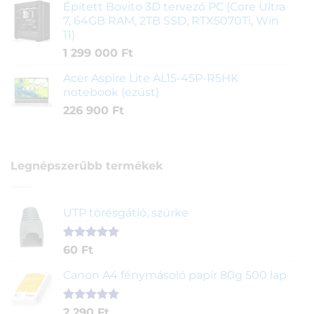
Épített Bovito 3D tervező PC (Core Ultra
7, 64GB RAM, 2TB SSD, RTX5070Ti, Win
11)
1 299 000
Ft
Acer Aspire Lite AL15-45P-R5HK
notebook (ezüst)
226 900
Ft
Legnépszerűbb termékek
UTP törésgátló, szürke
Értékelés
1
60
Ft
5.00
az 5-
ből,
Canon A4 fénymásoló papír 80g 500 lap
értékelés
alapján
Értékelés
2
2 290
Ft