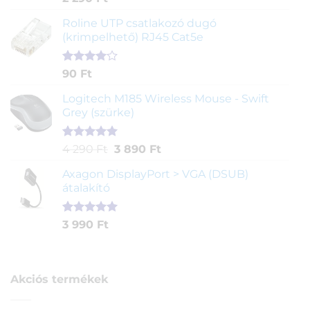
5.00
az 5-
ből,
Roline UTP csatlakozó dugó
értékelés
(krimpelhető) RJ45 Cat5e
alapján
Értékelés
2
90
Ft
4.00
az
5-ből,
Logitech M185 Wireless Mouse - Swift
értékelés
Grey (szürke)
alapján
Értékelés
1
Original
Current
4 290
Ft
3 890
Ft
5.00
az 5-
price
price
ből,
Axagon DisplayPort > VGA (DSUB)
was:
is:
értékelés
átalakító
4
3
alapján
290 Ft.
890 Ft.
Értékelés
1
3 990
Ft
5.00
az 5-
ből,
értékelés
alapján
Akciós termékek