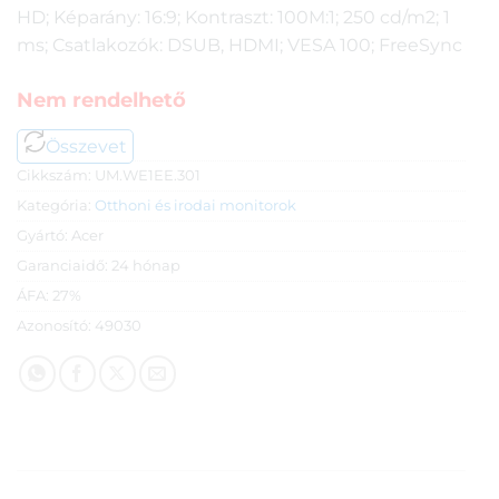
HD; Képarány: 16:9; Kontraszt: 100M:1; 250 cd/m2; 1
ms; Csatlakozók: DSUB, HDMI; VESA 100; FreeSync
Nem rendelhető
Összevet
Cikkszám:
UM.WE1EE.301
Kategória:
Otthoni és irodai monitorok
Gyártó:
Acer
Garanciaidő:
24 hónap
ÁFA:
27%
Azonosító:
49030