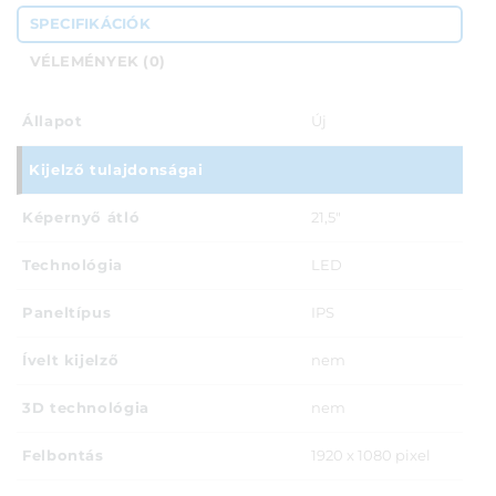
SPECIFIKÁCIÓK
VÉLEMÉNYEK (0)
Állapot
Új
Kijelző tulajdonságai
Képernyő átló
21,5"
Technológia
LED
Paneltípus
IPS
Ívelt kijelző
nem
3D technológia
nem
Felbontás
1920 x 1080 pixel