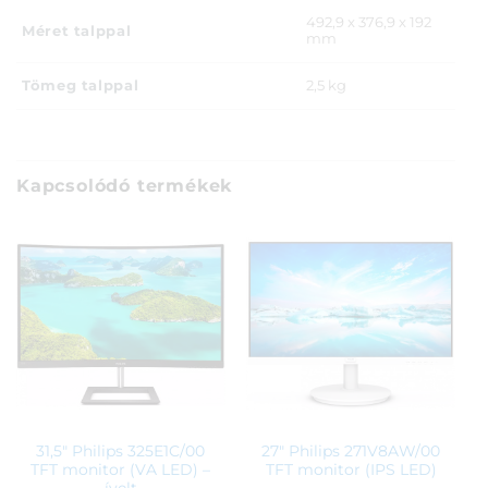
492,9 x 376,9 x 192
Méret talppal
mm
Tömeg talppal
2,5 kg
Kapcsolódó termékek
31,5″ Philips 325E1C/00
27″ Philips 271V8AW/00
TFT monitor (VA LED) –
TFT monitor (IPS LED)
ívelt