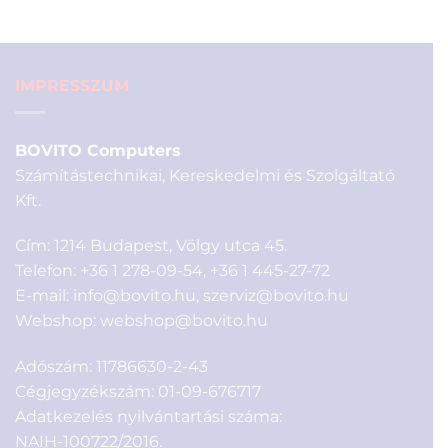
790 Ft.
IMPRESSZUM
BOVITO Computers
Számítástechnikai, Kereskedelmi és Szolgáltató
Kft.
Cím: 1214 Budapest, Völgy utca 45.
Telefon:
+36 1 278-09-54
,
+36 1 445-27-72
E-mail:
info@bovito.hu
,
szerviz@bovito.hu
Webshop:
webshop@bovito.hu
Adószám: 11786630-2-43
Cégjegyzékszám: 01-09-676717
Adatkezelés nyilvántartási száma:
NAIH-100722/2016.