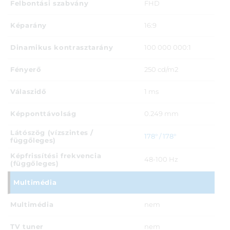
Felbontási szabvány
FHD
Képarány
16:9
Dinamikus kontrasztarány
100 000 000:1
Fényerő
250 cd/m2
Válaszidő
1 ms
Képponttávolság
0.249 mm
Látószög (vízszintes /
178° / 178°
függőleges)
Képfrissítési frekvencia
48-100 Hz
(függőleges)
Multimédia
Multimédia
nem
TV tuner
nem