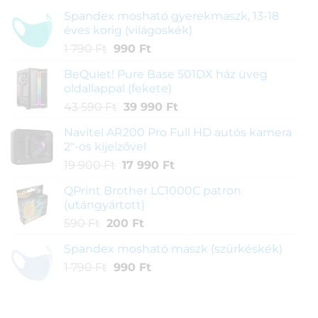
Spandex mosható gyerekmaszk, 13-18
éves korig (világoskék)
Original
Current
1 790
Ft
990
Ft
price
price
BeQuiet! Pure Base 501DX ház üveg
was:
is:
oldallappal (fekete)
1
990 Ft.
Original
Current
43 590
Ft
39 990
Ft
790 Ft.
price
price
Navitel AR200 Pro Full HD autós kamera
was:
is:
2"-os kijelzővel
43
39
Original
Current
19 900
Ft
17 990
Ft
590 Ft.
990 Ft.
price
price
QPrint Brother LC1000C patron
was:
is:
(utángyártott)
19
17
Original
Current
590
Ft
200
Ft
900 Ft.
990 Ft.
price
price
Spandex mosható maszk (szürkéskék)
was:
is:
Original
Current
1 790
Ft
590 Ft.
990
Ft
200 Ft.
price
price
was:
is:
1
990 Ft.