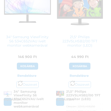
Garanciaidő:
24 hónap
ÁFA:
27%
ÁFA:
27%
Azonosító:
48689
Azonosító:
36197
41 290
Ft
77 900
Ft
34″ Samsung ViewFinity
21,5″ Philips
S6 S34C652VAU ívelt
223V5LHSB2/00 TFT
monitor webkamerával
monitor (LED)
146 900
Ft
44 990
Ft
KOSÁRBA
KOSÁRBA
Rendelésre
Rendelésre
Összevet
Összevet
34″ Samsung
21,5″ Philips
ViewFinity S6
223V5LHSB2/00 TFT
S34C652VAU ívelt
monitor (LED)
KOSÁRBA
KOSÁRBA
monitor
webkamerával
Cikkszám:
223V5LHSB2/00