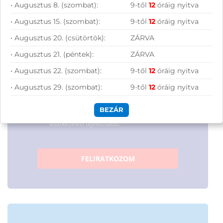
• Augusztus 8. (szombat):
9-től
12
óráig nyitva
lehetőségeiből!
• Augusztus 15. (szombat):
9-től
12
óráig nyitva
• Augusztus 20. (csütörtök):
ZÁRVA
• Augusztus 21. (péntek):
ZÁRVA
• Augusztus 22. (szombat):
9-től
12
óráig nyitva
• Augusztus 29. (szombat):
9-től
12
óráig nyitva
Hírlevelünkről bármikor leiratkozhatsz.
BEZÁR
Elfogadom az
ÁSZF
-ben található
adatkezelési tájékoztatót.
FELIRATKOZOM