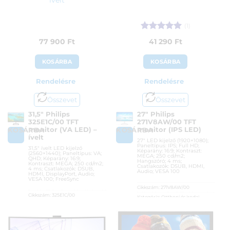
(1)
Értékelés:
5
77 900
Ft
41 290
Ft
/ 5
KOSÁRBA
KOSÁRBA
Rendelésre
Rendelésre
Összevet
Összevet
31,5″ Philips
27″ Philips
325E1C/00 TFT
271V8AW/00 TFT
monitor (VA LED) –
monitor (IPS LED)
KOSÁRBA
KOSÁRBA
ívelt
27″ LED kijelző (1920×1080);
Paneltípus: IPS; Full HD;
31,5″ ívelt LED kijelző
Képarány: 16:9; Kontraszt:
(2560×1440); Paneltípus: VA;
MEGA; 250 cd/m2;
QHD; Képarány: 16:9;
Hangszóró; 4 ms;
Kontraszt: MEGA; 250 cd/m2;
Csatlakozók: DSUB, HDMI,
4 ms; Csatlakozók: DSUB,
Audio; VESA 100
HDMI, DisplayPort, Audio;
VESA 100; FreeSync
Cikkszám:
271V8AW/00
Cikkszám:
325E1C/00
Kategória:
Otthoni és irodai
monitorok
Kategória:
Otthoni és irodai
monitorok
Gyártó:
Philips
Gyártó:
Philips
Garanciaidő:
36 hónap