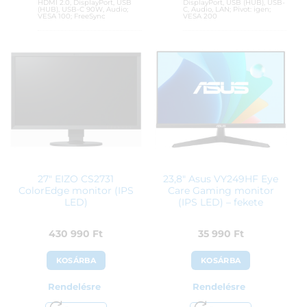
HDMI 2.0, DisplayPort, USB
DisplayPort, USB (HUB), USB-
(HUB), USB-C 90W, Audio;
C, Audio, LAN; Pivot: igen;
VESA 100; FreeSync
VESA 200
Cikkszám:
UM.CB2EE.016
Cikkszám:
439P1/00
Kategória:
Otthoni és irodai
Kategória:
Otthoni és irodai
monitorok
monitorok
Gyártó:
Acer
Gyártó:
Philips
Garanciaidő:
36 hónap
Garanciaidő:
36 hónap
ÁFA:
27%
ÁFA:
27%
Azonosító:
48313
Azonosító:
48941
178 900
Ft
200 900
Ft
27″ EIZO CS2731
23,8″ Asus VY249HF Eye
ColorEdge monitor (IPS
Care Gaming monitor
LED)
(IPS LED) – fekete
430 990
Ft
35 990
Ft
KOSÁRBA
KOSÁRBA
Rendelésre
Rendelésre