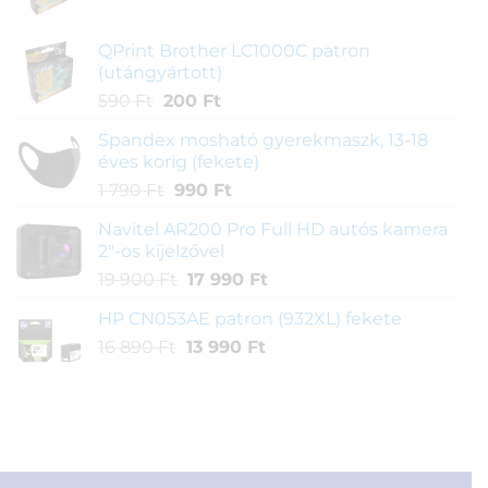
price
price
was:
is:
QPrint Brother LC1000C patron
1
590 Ft.
(utángyártott)
190 Ft.
Original
Current
590
Ft
200
Ft
price
price
Spandex mosható gyerekmaszk, 13-18
was:
is:
éves korig (fekete)
590 Ft.
200 Ft.
Original
Current
1 790
Ft
990
Ft
price
price
Navitel AR200 Pro Full HD autós kamera
was:
is:
2"-os kijelzővel
1
990 Ft.
Original
Current
19 900
Ft
17 990
Ft
790 Ft.
price
price
HP CN053AE patron (932XL) fekete
was:
is:
Original
Current
16 890
Ft
19
13 990
Ft
17
price
price
900 Ft.
990 Ft.
was:
is:
16
13
890 Ft.
990 Ft.