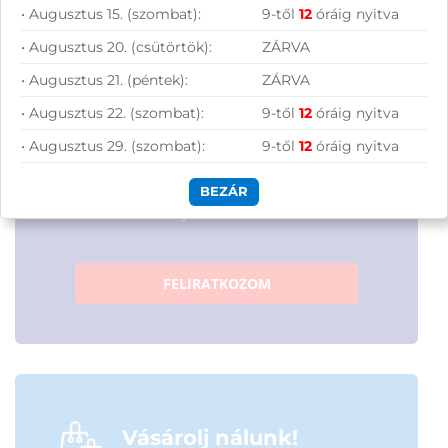
• Augusztus 15. (szombat):
9-től
12
óráig nyitva
• Augusztus 20. (csütörtök):
ZÁRVA
• Augusztus 21. (péntek):
ZÁRVA
• Augusztus 22. (szombat):
9-től
12
óráig nyitva
• Augusztus 29. (szombat):
9-től
12
óráig nyitva
Hírlevelünkről bármikor leiratkozhatsz.
BEZÁR
Elfogadom az
ÁSZF
-ben található
adatkezelési tájékoztatót.
FELIRATKOZOM
Vásárolj nálunk!