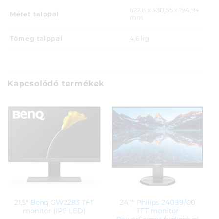
622,6 x 430,55 x 194,94
Méret talppal
mm
Tömeg talppal
4,6 kg
Kapcsolódó termékek
21,5″ Benq GW2283 TFT
24,1″ Philips 240B9/00
monitor (IPS LED)
TFT monitor
PowerSensor funkcióval