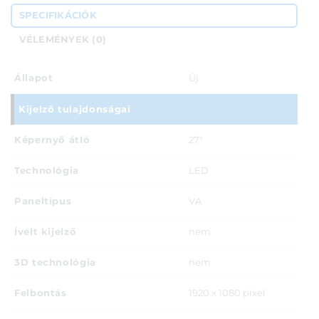
SPECIFIKÁCIÓK
VÉLEMÉNYEK (0)
Állapot
Új
Kijelző tulajdonságai
Képernyő átló
27"
Technológia
LED
Paneltípus
VA
Ívelt kijelző
nem
3D technológia
nem
Felbontás
1920 x 1080 pixel