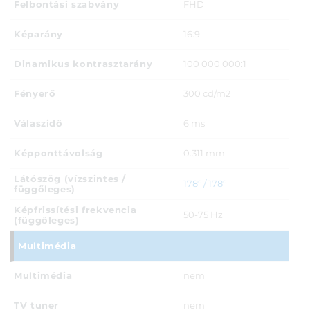
Felbontási szabvány
FHD
Képarány
16:9
Dinamikus kontrasztarány
100 000 000:1
Fényerő
300 cd/m2
Válaszidő
6 ms
Képponttávolság
0.311 mm
Látószög (vízszintes /
178° / 178°
függőleges)
Képfrissítési frekvencia
50-75 Hz
(függőleges)
Multimédia
Multimédia
nem
TV tuner
nem