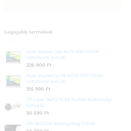
Legújabb termékek
Acer Aspire Lite AL15-45P-R5HK
notebook (ezüst)
226 900
Ft
Acer Aspire Go 15 AG15-72P-73HD
notebook (ezüst)
315 990
Ft
TP-Link TAPO TC82 Kültéri biztonsági
kamera
20 590
Ft
HP W1120A dobegység (120A)