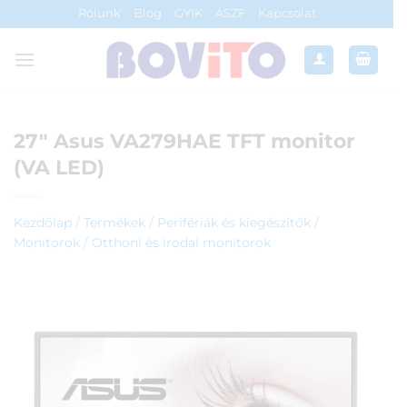
Skip
Rólunk
Blog
GYIK
ÁSZF
Kapcsolat
to
content
27″ Asus VA279HAE TFT monitor
(VA LED)
Kezdőlap
/
Termékek
/
Perifériák és kiegészítők
/
Monitorok
/
Otthoni és irodai monitorok