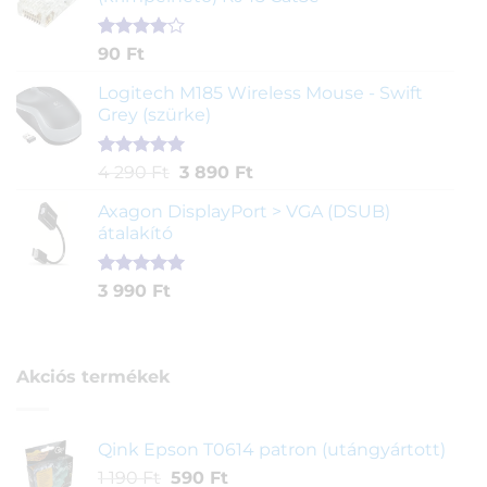
alapján
Értékelés
2
90
Ft
4.00
az
5-ből,
Logitech M185 Wireless Mouse - Swift
értékelés
Grey (szürke)
alapján
Értékelés
1
Original
Current
4 290
Ft
3 890
Ft
5.00
az 5-
price
price
ből,
Axagon DisplayPort > VGA (DSUB)
was:
is:
értékelés
átalakító
4
3
alapján
290 Ft.
890 Ft.
Értékelés
1
3 990
Ft
5.00
az 5-
ből,
értékelés
alapján
Akciós termékek
Qink Epson T0614 patron (utángyártott)
Original
Current
1 190
Ft
590
Ft