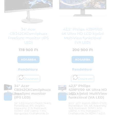
ÁFA:
27%
Azonosító:
41315
114 900
Ft
34″ Acer
42,5″ Philips 439P1/00
CB342CKCsmiiphuzx
4K Ultra HD LCD kijelző
FreeSync monitor (IPS
MultiView funkcióval
LED)
(VA LED)
178 900
Ft
200 900
Ft
KOSÁRBA
KOSÁRBA
Rendelésre
Rendelésre
Összevet
Összevet
34″ Acer
42,5″ Philips
CB342CKCsmiiphuzx
439P1/00 4K Ultra HD
FreeSync monitor
LCD kijelző MultiView
KOSÁRBA
KOSÁRBA
(IPS LED)
funkcióval (VA LED)
34″ LED kijelző (3440×1440);
42,5″ LED kijelző (3840×2160);
Paneltípus: IPS; WQHD;
Paneltípus: VA; 4K; Képarány:
Képarány: 21:9; Kontraszt:
16:9; Kontraszt: 50M:1; 400
100M:1; 400 cd/m2; 1 ms;
cd/m2; 4 ms; Hangszóró;
Hangszóró; Csatlakozók: 2x
Csatlakozók: 3x HDMI 1.4/2.0,