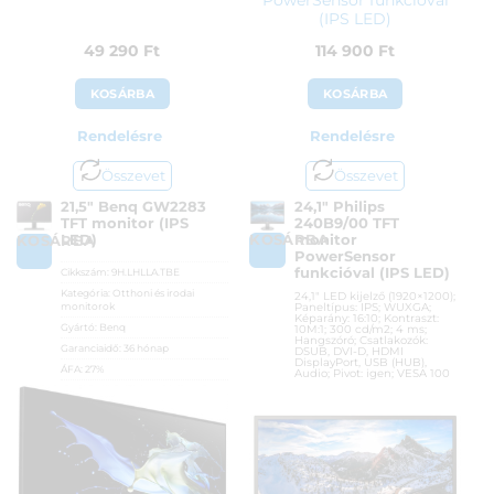
(IPS LED)
49 290
Ft
114 900
Ft
KOSÁRBA
KOSÁRBA
Rendelésre
Rendelésre
Összevet
Összevet
21,5″ Benq GW2283
24,1″ Philips
TFT monitor (IPS
240B9/00 TFT
KOSÁRBA
LED)
monitor
KOSÁRBA
PowerSensor
funkcióval (IPS LED)
Cikkszám:
9H.LHLLA.TBE
Kategória:
Otthoni és irodai
24,1″ LED kijelző (1920×1200);
monitorok
Paneltípus: IPS; WUXGA;
Képarány: 16:10; Kontraszt:
Gyártó:
Benq
10M:1; 300 cd/m2; 4 ms;
Hangszóró; Csatlakozók:
Garanciaidő:
36 hónap
DSUB, DVI-D, HDMI
DisplayPort, USB (HUB),
ÁFA:
27%
Audio; Pivot: igen; VESA 100
Azonosító:
34755
Cikkszám:
240B9/00
49 290
Ft
Kategória:
Otthoni és irodai
monitorok
Gyártó:
Philips
Garanciaidő:
36 hónap