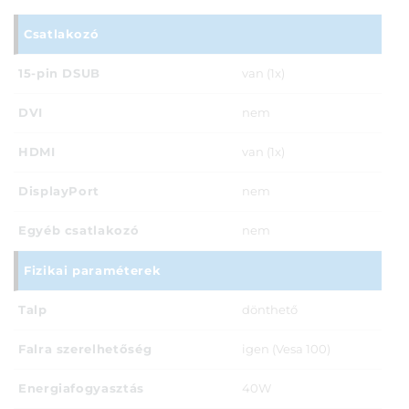
Csatlakozó
15-pin DSUB
van (1x)
DVI
nem
HDMI
van (1x)
DisplayPort
nem
Egyéb csatlakozó
nem
Fizikai paraméterek
Talp
dönthető
Falra szerelhetőség
igen (Vesa 100)
Energiafogyasztás
40W