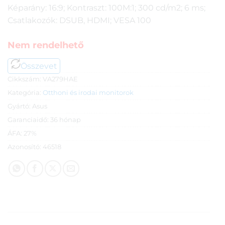
Képarány: 16:9; Kontraszt: 100M:1; 300 cd/m2; 6 ms;
Csatlakozók: DSUB, HDMI; VESA 100
Nem rendelhető
Összevet
Cikkszám:
VA279HAE
Kategória:
Otthoni és irodai monitorok
Gyártó:
Asus
Garanciaidő:
36 hónap
ÁFA:
27%
Azonosító:
46518