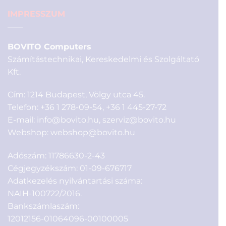
IMPRESSZUM
BOVITO Computers
Számítástechnikai, Kereskedelmi és Szolgáltató
Kft.
Cím: 1214 Budapest, Völgy utca 45.
Telefon:
+36 1 278-09-54
,
+36 1 445-27-72
E-mail:
info@bovito.hu
,
szerviz@bovito.hu
Webshop:
webshop@bovito.hu
Adószám: 11786630-2-43
Cégjegyzékszám: 01-09-676717
Adatkezelés nyilvántartási száma:
NAIH-100722/2016.
Bankszámlaszám:
12012156-01064096-00100005