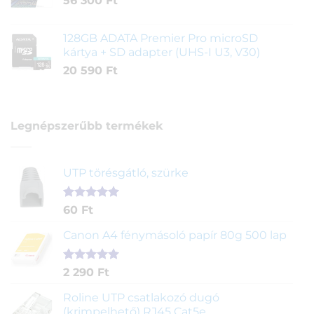
56 300
Ft
128GB ADATA Premier Pro microSD
kártya + SD adapter (UHS-I U3, V30)
20 590
Ft
Legnépszerűbb termékek
UTP törésgátló, szürke
Értékelés
1
60
Ft
5.00
az 5-
ből,
Canon A4 fénymásoló papír 80g 500 lap
értékelés
alapján
Értékelés
2
2 290
Ft
5.00
az 5-
ből,
Roline UTP csatlakozó dugó
értékelés
(krimpelhető) RJ45 Cat5e