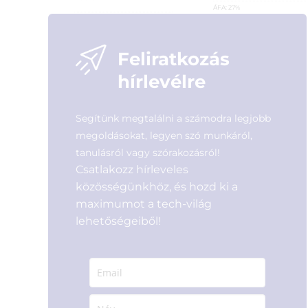
ÁFA:
27%
Cikkszám:
49590
Azonosító:
34906
Kategória:
Érintőképernyők
100 990
Ft
Gyártó:
Verbatim
Feliratkozás
Garanciaidő:
24 hónap
ÁFA:
27%
hírlevélre
Azonosító:
49428
47 290
Ft
Segítünk megtalálni a számodra legjobb
megoldásokat, legyen szó munkáról,
tanulásról vagy szórakozásról!
Csatlakozz hírleveles
közösségünkhöz, és hozd ki a
maximumot a tech-világ
lehetőségeiből!