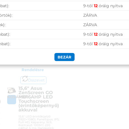
bat):
9-től
12
óráig nyitva
örtök):
ZÁRVA
15,6″ Asus ZenScreen
k):
ZÁRVA
GO MB16AHP LED
bat):
9-től
12
óráig nyitva
Touchscreen
(érintőképernyő)
mbat):
9-től
12
óráig nyitva
akkuval
151 900
Ft
BEZÁR
KOSÁRBA
Rendelésre
Összevet
15,6″ Asus
ZenScreen GO
MB16AHP LED
KOSÁRBA
)
Touchscreen
(érintőképernyő)
akkuval
15,6″ LED érintőkijelző
(1920×1080); Paneltípus: IPS;
Full HD; Képarány: 16:9;
Kontraszt: 100M:1; 220
cd/m2; 5 ms; Hangszóró;