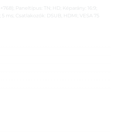
6×768); Paneltípus: TN; HD; Képarány: 16:9;
2; 5 ms; Csatlakozók: DSUB, HDMI; VESA 75