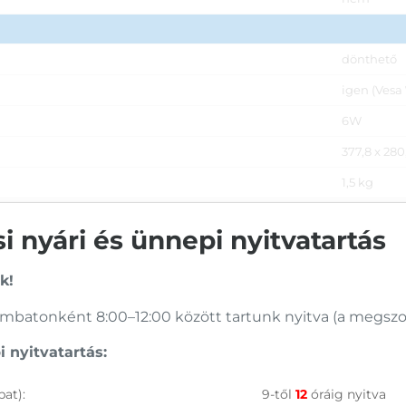
dönthető
igen (Vesa 
6W
377,8 x 28
1,5 kg
 nyári és ünnepi nyitvatartás
k!
batonként 8:00–12:00 között tartunk nyitva (a megszoko
 nyitvatartás:
at):
9-től
12
óráig nyitva