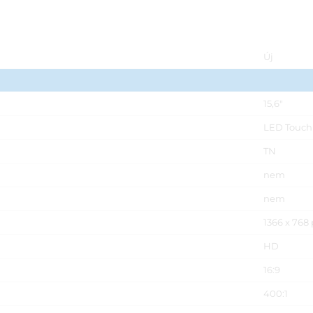
Új
15,6"
LED Touch
TN
nem
nem
1366 x 768 
HD
16:9
400:1