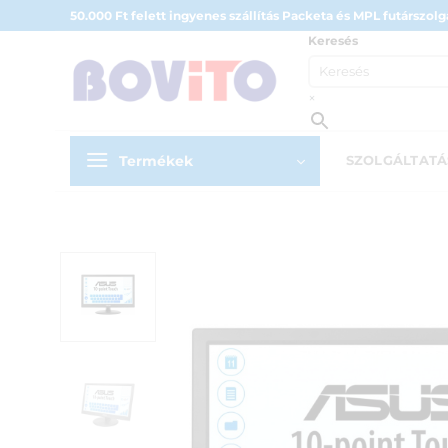
Skip
50.000 Ft felett ingyenes szállítás Packeta és MPL futárszolgá
to
Keresés
content
×
Termékek
SZOLGÁLTAT