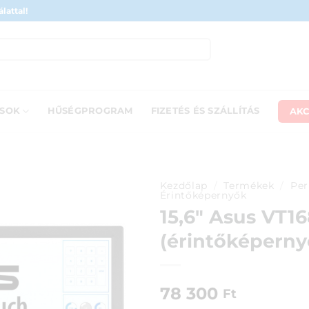
lattal!
AKC
ÁSOK
HŰSÉGPROGRAM
FIZETÉS ÉS SZÁLLÍTÁS
Kezdőlap
/
Termékek
/
Per
Érintőképernyők
15,6″ Asus VT1
(érintőképerny
78 300
Ft