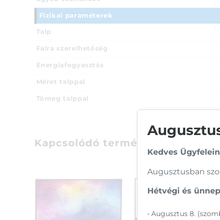
Fizikai paraméterek
Talp
Falra szerelhetőség
Energiafogyasztás
Méret talppal
Tömeg talppal
Augusztusi
Kapcsolódó termékek
Kedves Ügyfelein
Augusztusban szom
Hétvégi és ünnepi
• Augusztus 8. (szomb