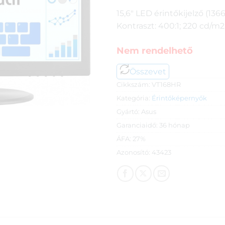
15,6″ LED érintőkijelző (136
Kontraszt: 400:1; 220 cd/m
Nem rendelhető
Összevet
Cikkszám:
VT168HR
Kategória:
Érintőképernyők
Gyártó:
Asus
Garanciaidő:
36 hónap
ÁFA:
27%
Azonosító:
43423