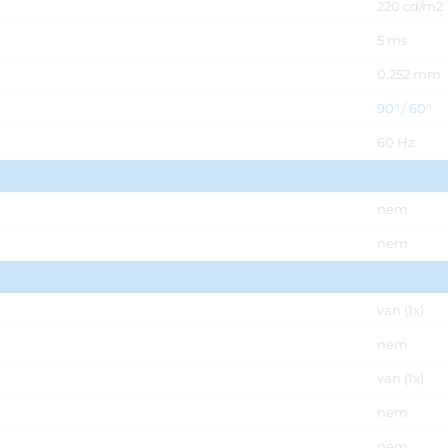
220 cd/m2
5 ms
0.252 mm
90° / 60°
60 Hz
nem
nem
van (1x)
nem
van (1x)
nem
nem