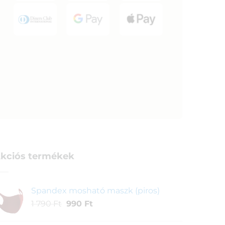
kciós termékek
Spandex mosható maszk (piros)
Original
Current
1 790
Ft
990
Ft
price
price
was:
is: