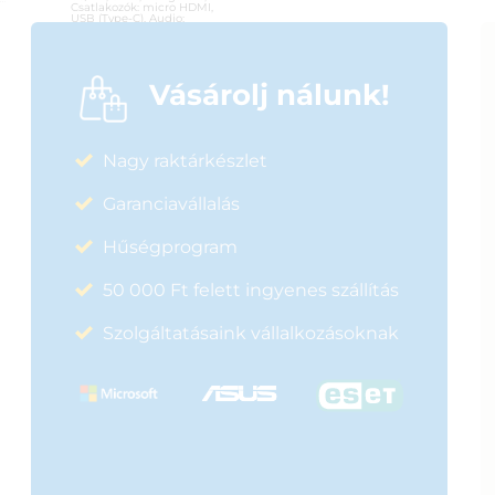
Csatlakozók: micro HDMI,
USB (Type-C), Audio;
Akkumulátoros üzem
Cikkszám:
MB16AHP
Kategória:
Érintőképernyők
Vásárolj nálunk!
Gyártó:
Asus
Garanciaidő:
36 hónap
ÁFA:
27%
Nagy raktárkészlet
Azonosító:
37346
151 900
Ft
Garanciavállalás
Hűségprogram
50 000 Ft felett ingyenes szállítás
Szolgáltatásaink vállalkozásoknak