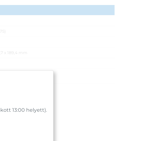
75)
0,7 x 189,4 mm
tt 13:00 helyett).