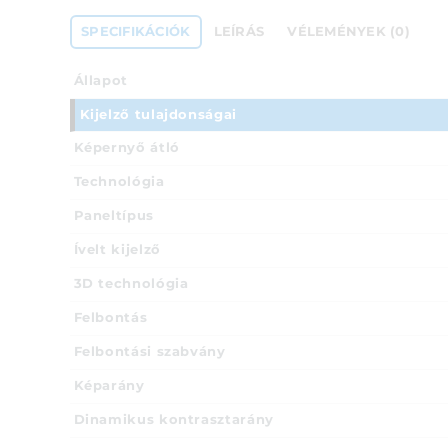
SPECIFIKÁCIÓK
LEÍRÁS
VÉLEMÉNYEK (0)
Állapot
Kijelző tulajdonságai
Képernyő átló
Technológia
Paneltípus
Ívelt kijelző
3D technológia
Felbontás
Felbontási szabvány
Képarány
Dinamikus kontrasztarány