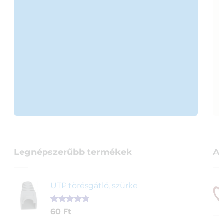
Legnépszerűbb termékek
A
UTP törésgátló, szürke
Értékelés
1
60
Ft
5.00
az 5-