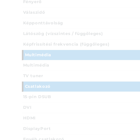
Fényerő
Válaszidő
Képponttávolság
Látószög (vízszintes / függőleges)
Képfrissítési frekvencia (függőleges)
Multimédia
Multimédia
TV tuner
Csatlakozó
15-pin DSUB
DVI
HDMI
DisplayPort
Egyéb csatlakozó