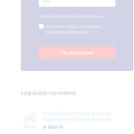
Hírlevelünkről bármikor leiratkozhatsz.
Elfogadom az
ÁSZF
-ben található
adatkezelési tájékoztatót.
FELIRATKOZOM
Legújabb termékek
Xiaomi Redmi Buds 8 Active
Bluetooth fülhallgató (fehér)
6 690
Ft