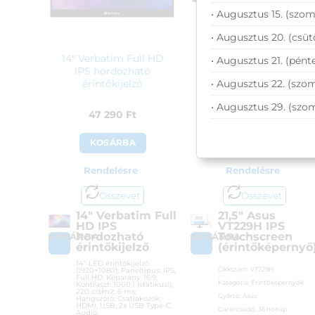
• Augusztus 15. (szom
• Augusztus 20. (csüt
14″ Verbatim Full HD
21,5″ Asus VT229H IPS
• Augusztus 21. (pénte
IPS hordozható
Touchscreen
• Augusztus 22. (szom
érintőkijelző
(érintőképernyő)
• Augusztus 29. (szo
47 290
Ft
100 990
Ft
KOSÁRBA
KOSÁRBA
Rendelésre
Rendelésre
Összevet
Összevet
14″ Verbatim Full
21,5″ Asus
HD IPS
VT229H IPS
hordozható
Touchscreen
KOSÁRBA
KOSÁRBA
érintőkijelző
(érintőképernyő
14″ LED érintőkijelző
Cikkszám:
VT229H
(1920×1080); Paneltípus: IPS;
Full HD; Képarány: 16:9;
Kategória:
Érintőképernyők
Kontraszt: 1000:1 (statikus!);
220 cd/m2; 6 ms;
Gyártó:
Asus
Hangszóró; Csatlakozók:
HDMI, USB, 2x USB Type-C,
Garanciaidő:
36 hónap
Audio