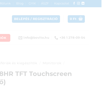
Rólunk
Blog
GYIK
ÁSZF
Kapcsolat
BELÉPÉS / REGISZTRÁCIÓ
0
Ft
IÓK
info@bovito.hu
+36 1 278-09-54
ifériák és kiegészítők
/
Monitorok
/
68HR TFT Touchscreen
ő)