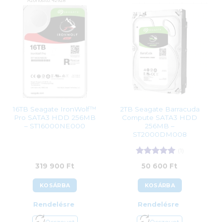
Azonosító:
42928
Azonosító:
28431
70 800
Ft
46 790
Ft
16TB Seagate IronWolf™
2TB Seagate Barracuda
Pro SATA3 HDD 256MB
Compute SATA3 HDD
– ST16000NE000
256MB –
ST2000DM008
(1)
Értékelés:
5
319 900
Ft
50 600
Ft
/ 5
KOSÁRBA
KOSÁRBA
Rendelésre
Rendelésre