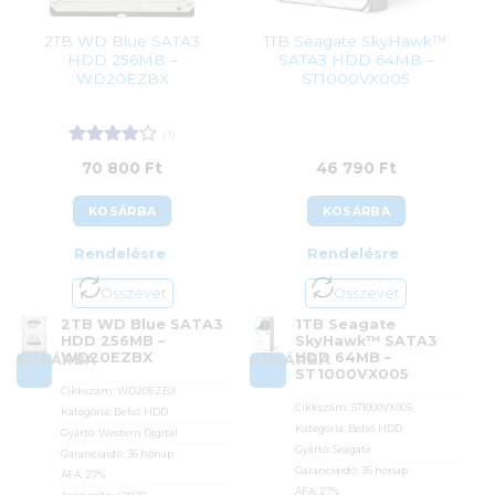
2TB WD Blue SATA3
1TB Seagate SkyHawk™
HDD 256MB –
SATA3 HDD 64MB –
WD20EZBX
ST1000VX005
(1)
Értékelés:
70 800
Ft
46 790
Ft
4
/ 5
KOSÁRBA
KOSÁRBA
Rendelésre
Rendelésre
Összevet
Összevet
2TB WD Blue SATA3
1TB Seagate
HDD 256MB –
SkyHawk™ SATA3
WD20EZBX
HDD 64MB –
KOSÁRBA
KOSÁRBA
ST1000VX005
Cikkszám:
WD20EZBX
Cikkszám:
ST1000VX005
Kategória:
Belső HDD
Kategória:
Belső HDD
Gyártó:
Western Digital
Gyártó:
Seagate
Garanciaidő:
36 hónap
Garanciaidő:
36 hónap
ÁFA:
27%
ÁFA:
27%