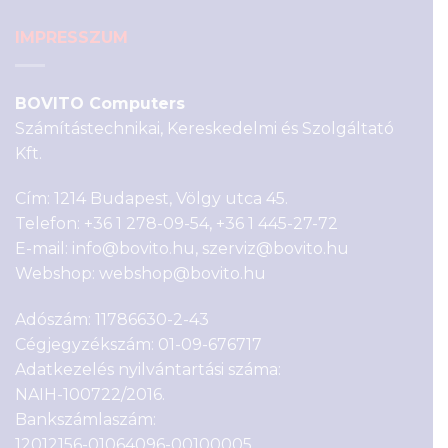
IMPRESSZUM
BOVITO Computers
Számítástechnikai, Kereskedelmi és Szolgáltató
Kft.
Cím: 1214 Budapest, Völgy utca 45.
Telefon:
+36 1 278-09-54
,
+36 1 445-27-72
E-mail:
info@bovito.hu
,
szerviz@bovito.hu
Webshop:
webshop@bovito.hu
Adószám: 11786630-2-43
Cégjegyzékszám: 01-09-676717
Adatkezelés nyilvántartási száma:
NAIH-100722/2016.
Bankszámlaszám:
12012156-01064096-00100005