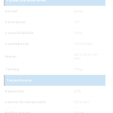
Fizikai paraméterek
Kivitel
Belső
Formátum
3,5"
Csatolófelület
SATA
Csatlakozás
SATA 6Gb/s
26,1 x 101,8 x 147
Méret
mm
Tömeg
700g
Teljesítmény
Kapacitás
12TB
Lemez fordulatszám
7200 rpm
Buffer méret
512 MB