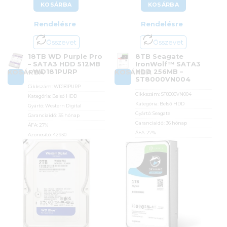
KOSÁRBA
KOSÁRBA
Rendelésre
Rendelésre
Összevet
Összevet
18TB WD Purple Pro
8TB Seagate
– SATA3 HDD 512MB
IronWolf™ SATA3
– WD181PURP
HDD 256MB –
KOSÁRBA
KOSÁRBA
ST8000VN004
Cikkszám:
WD181PURP
Cikkszám:
ST8000VN004
Kategória:
Belső HDD
Kategória:
Belső HDD
Gyártó:
Western Digital
Gyártó:
Seagate
Garanciaidő:
36 hónap
Garanciaidő:
36 hónap
ÁFA:
27%
ÁFA:
27%
Azonosító:
42930
Azonosító:
36952
425 900
Ft
139 990
Ft