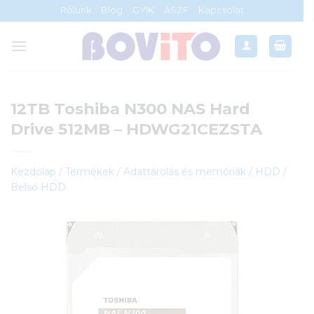
Skip
Rólunk
Blog
GYIK
ÁSZF
Kapcsolat
to
content
12TB Toshiba N300 NAS Hard
Drive 512MB – HDWG21CEZSTA
Kezdőlap
/
Termékek
/
Adattárolás és memóriák
/
HDD
/
Belső HDD