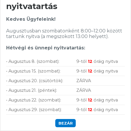
nyitvatartás
Kedves Ügyfeleink!
Augusztusban szombatonként 8:00–12:00 között
tartunk nyitva (a megszokott 13:00 helyett).
Hírlevelünkről bármikor leiratkozhatsz.
Hétvégi és ünnepi nyitvatartás:
Elfogadom az
ÁSZF
-ben található
adatkezelési tájékoztatót.
• Augusztus 8. (szombat):
9-től
12
óráig nyitva
• Augusztus 15. (szombat):
9-től
12
óráig nyitva
FELIRATKOZOM
• Augusztus 20. (csütörtök):
ZÁRVA
• Augusztus 21. (péntek):
ZÁRVA
• Augusztus 22. (szombat):
9-től
12
óráig nyitva
• Augusztus 29. (szombat):
9-től
12
óráig nyitva
Vásárolj nálunk!
BEZÁR