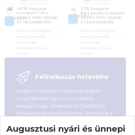
Összevet
Összevet
16TB Seagate
2TB Seagate
IronWolf™ Pro
Barracuda Compute
KOSÁRBA
SATA3 HDD 256MB –
SATA3 HDD 256MB –
KOSÁRBA
ST16000NE000
ST2000DM008
Cikkszám:
ST16000NE000
Cikkszám:
ST2000DM008
Kategória:
Belső HDD
Kategória:
Belső HDD
Gyártó:
Seagate
Gyártó:
Seagate
Garanciaidő:
36 hónap
Garanciaidő:
24 hónap
ÁFA:
27%
ÁFA:
27%
Azonosító:
39033
Azonosító:
34269
319 900
Ft
50 600
Ft
Feliratkozás hírlevélre
Segítünk megtalálni a számodra legjobb
megoldásokat, legyen szó munkáról,
Csatlakozz
tanulásról vagy szórakozásról!
hírleveles közösségünkhöz, és hozd ki a
maximumot a tech-világ lehetőségeiből!
Augusztusi nyári és ünnepi