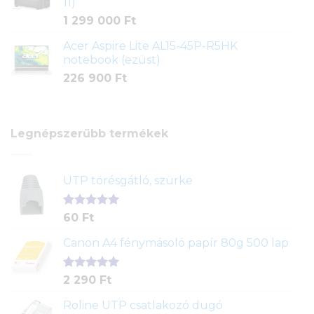
11)
1 299 000
Ft
Acer Aspire Lite AL15-45P-R5HK
notebook (ezüst)
226 900
Ft
Legnépszerűbb termékek
UTP törésgátló, szürke
Értékelés
1
60
Ft
5.00
az 5-
ből,
Canon A4 fénymásoló papír 80g 500 lap
értékelés
alapján
Értékelés
2
2 290
Ft
5.00
az 5-
ből,
Roline UTP csatlakozó dugó
értékelés