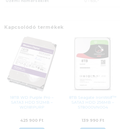
Üzemi hőmérséklet
0 – 65C°
Kapcsolódó termékek
18TB WD Purple Pro –
8TB Seagate IronWolf™
SATA3 HDD 512MB –
SATA3 HDD 256MB –
WD181PURP
ST8000VN004
425 900
Ft
139 990
Ft