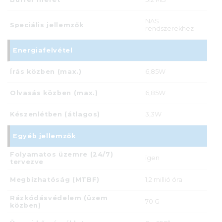
NAS
Speciális jellemzők
rendszerekhez
Energiafelvétel
Írás közben (max.)
6,85W
Olvasás közben (max.)
6,85W
Készenlétben (átlagos)
3,3W
Egyéb jellemzők
Folyamatos üzemre (24/7)
igen
tervezve
Megbízhatóság (MTBF)
1,2 millió óra
Rázkódásvédelem (üzem
70 G
közben)