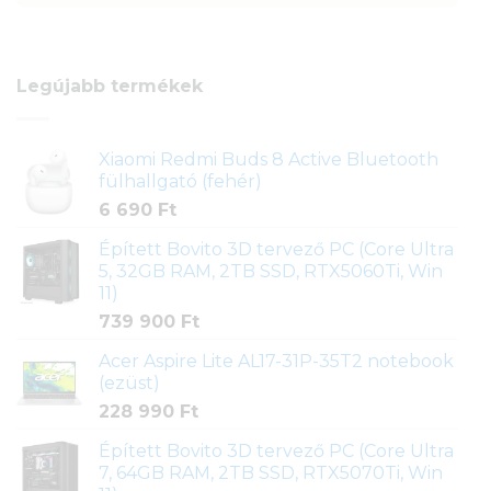
Legújabb termékek
Xiaomi Redmi Buds 8 Active Bluetooth
fülhallgató (fehér)
6 690
Ft
Épített Bovito 3D tervező PC (Core Ultra
5, 32GB RAM, 2TB SSD, RTX5060Ti, Win
11)
739 900
Ft
Acer Aspire Lite AL17-31P-35T2 notebook
(ezüst)
228 990
Ft
Épített Bovito 3D tervező PC (Core Ultra
7, 64GB RAM, 2TB SSD, RTX5070Ti, Win