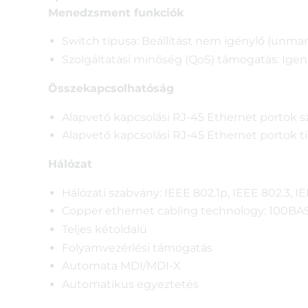
Menedzsment funkciók
Switch típusa: Beállítást nem igénylő (unm
Szolgáltatási minőség (QoS) támogatás: Igen
Összekapcsolhatóság
Alapvető kapcsolási RJ-45 Ethernet portok s
Alapvető kapcsolási RJ-45 Ethernet portok t
Hálózat
Hálózati szabvány: IEEE 802.1p, IEEE 802.3, I
Copper ethernet cabling technology: 100BA
Teljes kétoldalú
Folyamvezérlési támogatás
Automata MDI/MDI-X
Automatikus egyeztetés