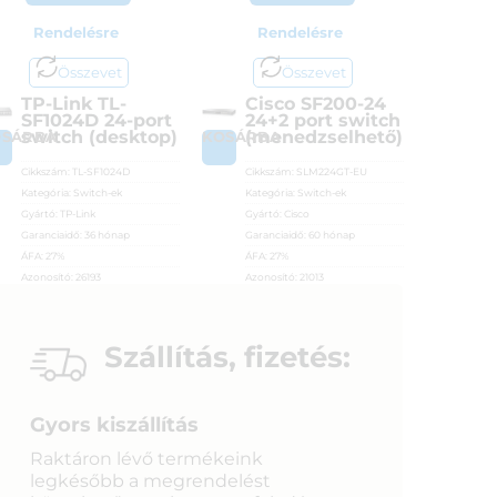
Rendelésre
Rendelésre
Összevet
Összevet
TP-Link TL-
Cisco SF200-24
SF1024D 24-port
24+2 port switch
switch (desktop)
(menedzselhető)
OSÁRBA
KOSÁRBA
Cikkszám:
TL-SF1024D
Cikkszám:
SLM224GT-EU
Kategória:
Switch-ek
Kategória:
Switch-ek
Gyártó:
TP-Link
Gyártó:
Cisco
Garanciaidő:
36 hónap
Garanciaidő:
60 hónap
ÁFA:
27%
ÁFA:
27%
Azonosító:
26193
Azonosító:
21013
22 590
Ft
86 900
Ft
Szállítás, fizetés:
Gyors kiszállítás
Raktáron lévő termékeink
legkésőbb a megrendelést