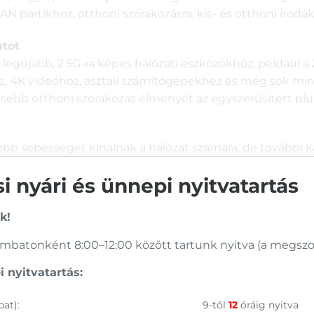
LAN partikhoz, otthoni szórakozásra, kis- és otthoni irodá
atot
legújabb, 2.5G-ra képes hálózati eszközökhöz, például a 
ez, 4K videóhoz, asztali számítógépekhez és még sok mi
ebb otthoni szórakozás élményét az egyszerűsített plug
bb sebességet kínálnak a hálózat számára, de további k
ról 2.5Gbps-ra!
 nyári és ünnepi nyitvatartás
ndes működésért
 masszív hardveres kialakítással rendelkezik, a csendes 
k!
üzleti környezetbe.
batonként 8:00–12:00 között tartunk nyitva (a megszoko
 nyitvatartás:
et az asztalra kívánja helyezni, vagy a falra szereli fel.
at):
9-től
12
óráig nyitva