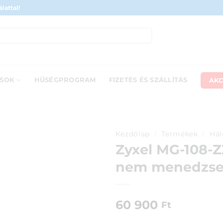
lattal!
AKC
ÁSOK
HŰSÉGPROGRAM
FIZETÉS ÉS SZÁLLÍTÁS
Kezdőlap
/
Termékek
/
Hál
Zyxel MG-108-Z
nem menedzsel
60 900
Ft