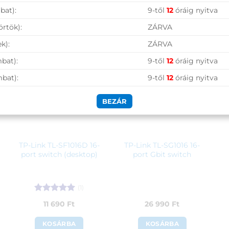
bat):
9-től
12
óráig nyitva
örtök):
ZÁRVA
k):
ZÁRVA
bat):
9-től
12
óráig nyitva
mbat):
9-től
12
óráig nyitva
BEZÁR
TP-Link TL-SF1016D 16-
TP-Link TL-SG1016 16-
port switch (desktop)
port Gbit switch
(1)
Értékelés:
5
11 690
Ft
26 990
Ft
/ 5
KOSÁRBA
KOSÁRBA