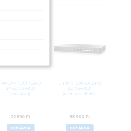
TP-Link TL-SF1024D
Cisco SF200-24 24+2
24-port switch
port switch
(desktop)
(menedzselhető)
22 590
Ft
86 900
Ft
KOSÁRBA
KOSÁRBA