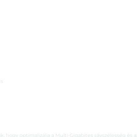
cs
ik, hogy optimalizálja a Multi-Gigabites sávszélesség és 