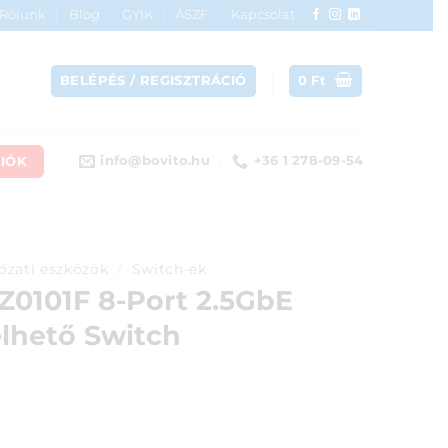
Rólunk
Blog
GYIK
ÁSZF
Kapcsolat
BELÉPÉS / REGISZTRÁCIÓ
0
Ft
IÓK
info@bovito.hu
+36 1 278-09-54
ózati eszközök
/
Switch-ek
Z0101F 8-Port 2.5GbE
hető Switch