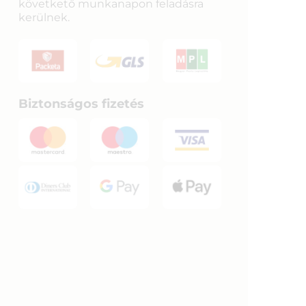
követkető munkanapon feladásra
kerülnek.
Biztonságos fizetés