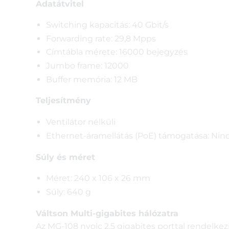
Adatátvitel
Switching kapacitás: 40 Gbit/s
Forwarding rate: 29,8 Mpps
Címtábla mérete: 16000 bejegyzés
Jumbo frame: 12000
Buffer memória: 12 MB
Teljesítmény
Ventilátor nélküli
Ethernet-áramellátás (PoE) támogatása: Nin
Súly és méret
Méret: 240 x 106 x 26 mm
Súly: 640 g
Váltson Multi-gigabites hálózatra
Az MG-108 nyolc 2.5 gigabites porttal rendelkez