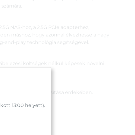
k számára.
2.5G NAS-hoz, a 2.5G PCIe adapterhez,
nden máshoz, hogy azonnal élvezhesse a nagy
-and-play technológia segítségével.
ábelezési költségek nélkül képesek növelni
és stabil működés biztosítása érdekében.
tt 13:00 helyett).