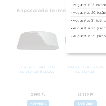
• Augusztus 15. (szom
Kapcsolódó termékek
• Augusztus 20. (csüt
• Augusztus 21. (pénte
• Augusztus 22. (szom
• Augusztus 29. (szo
D-Link DES-1005D 5-
TP-Link TL-SF1024 24-
port switch (desktop)
port switch
2 990
Ft
25 990
Ft
KOSÁRBA
KOSÁRBA