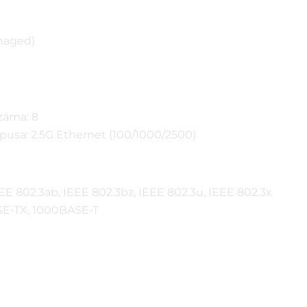
anaged)
záma: 8
ípusa: 2.5G Ethernet (100/1000/2500)
EEE 802.3ab, IEEE 802.3bz, IEEE 802.3u, IEEE 802.3x
SE-TX, 1000BASE-T