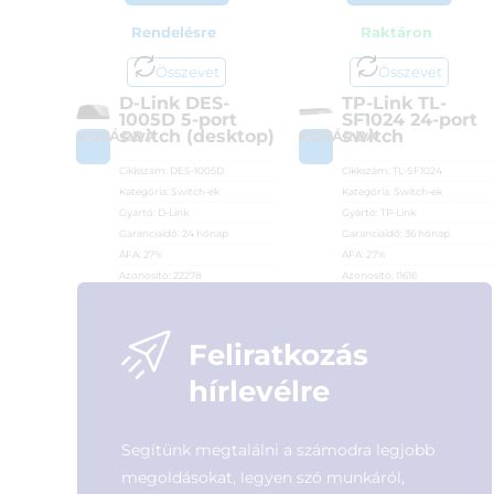
Rendelésre
Raktáron
Összevet
Összevet
D-Link DES-
TP-Link TL-
1005D 5-port
SF1024 24-port
switch (desktop)
switch
KOSÁRBA
KOSÁRBA
Cikkszám:
DES-1005D
Cikkszám:
TL-SF1024
Kategória:
Switch-ek
Kategória:
Switch-ek
Gyártó:
D-Link
Gyártó:
TP-Link
Garanciaidő:
24 hónap
Garanciaidő:
36 hónap
ÁFA:
27%
ÁFA:
27%
Azonosító:
22278
Azonosító:
11616
2 990
Ft
25 990
Ft
Feliratkozás
hírlevélre
Segítünk megtalálni a számodra legjobb
megoldásokat, legyen szó munkáról,