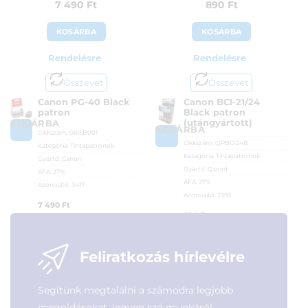
7 490
Ft
890
Ft
KOSÁRBA
KOSÁRBA
Rendelésre
Rendelésre
Összevet
Összevet
Canon PG-40 Black
Canon BCI-21/24
patron
Black patron
(utángyártott)
KOSÁRBA
KOSÁRBA
Cikkszám:
0615B001
Cikkszám:
QPBCI24B
Kategória:
Tintapatronok
Kategória:
Tintapatronok
Gyártó:
Canon
Gyártó:
Qprint
ÁFA:
27%
ÁFA:
27%
Azonosító:
3417
Azonosító:
2393
7 490
Ft
890
Ft
Feliratkozás hírlevélre
Segítünk megtalálni a számodra legjobb
megoldásokat, legyen szó munkáról,