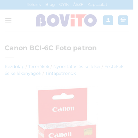
Skip
Rólunk
Blog
GYIK
ÁSZF
Kapcsolat
to
content
Canon BCI-6C Foto patron
Kezdőlap
/
Termékek
/
Nyomtatás és kellékei
/
Festékek
és kellékanyagok
/
Tintapatronok