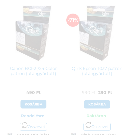
-71%
Canon BCI-21/24 Color
Qink Epson T037 patron
patron (utángyártott)
(utángyártott)
Original
Current
490
Ft
990
Ft
290
Ft
price
price
KOSÁRBA
KOSÁRBA
was:
is:
Rendelésre
Raktáron
990 Ft.
290 Ft.
Összevet
Összevet