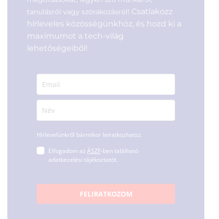
Csatlakozz
tanulásról vagy szórakozásról!
hírleveles közösségünkhöz, és hozd ki a
maximumot a tech-világ
lehetőségeiből!
Hírlevelünkről bármikor leiratkozhatsz.
Elfogadom az
ÁSZF
-ben található
adatkezelési tájékoztatót.
FELIRATKOZOM