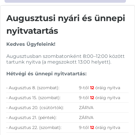
Augusztusi nyári és ünnepi
nyitvatartás
Vásárolj nálunk!
Kedves Ügyfeleink!
Nagy raktárkészlet
Augusztusban szombatonként 8:00–12:00 között
Garanciavállalás
tartunk nyitva (a megszokott 13:00 helyett).
Hűségprogram
Hétvégi és ünnepi nyitvatartás:
50 000 Ft felett ingyenes szállítás
• Augusztus 8. (szombat):
9-től
12
óráig nyitva
Szolgáltatásaink vállalkozásoknak
• Augusztus 15. (szombat):
9-től
12
óráig nyitva
• Augusztus 20. (csütörtök):
ZÁRVA
• Augusztus 21. (péntek):
ZÁRVA
• Augusztus 22. (szombat):
9-től
12
óráig nyitva