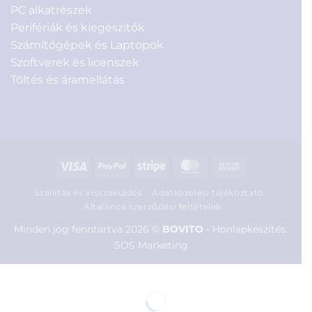
PC alkatrészek
Perifériák és kiegészítők
Számítógépek és Laptopok
Szoftverek és licenszek
Töltés és áramellátás
Visa
PayPal
Stripe
MasterCard
Cash
On
Szállítás és visszaküldés
Adatkezelési tájékoztató
Delivery
Általános szerződési feltételek
Minden jog fenntartva 2026 ©
BOVITO
-
Honlapkészítés:
SOS Marketing