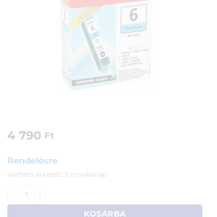
4 790
Ft
Rendelésre
Várható érkezés: 3 munkanap
Canon BCI-6C Foto patron mennyiség
KOSÁRBA