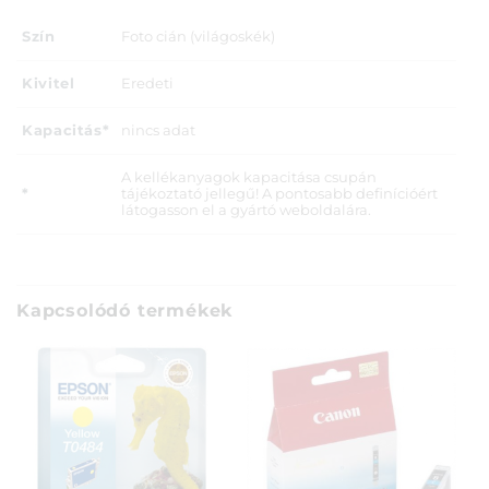
Szín
Foto cián (világoskék)
Kivitel
Eredeti
Kapacitás*
nincs adat
A kellékanyagok kapacitása csupán
*
tájékoztató jellegű! A pontosabb definícióért
látogasson el a gyártó weboldalára.
Kapcsolódó termékek