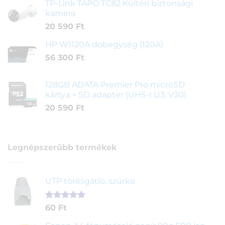
TP-Link TAPO TC82 Kültéri biztonsági
kamera
20 590
Ft
HP W1120A dobegység (120A)
56 300
Ft
128GB ADATA Premier Pro microSD
kártya + SD adapter (UHS-I U3, V30)
20 590
Ft
Legnépszerűbb termékek
UTP törésgátló, szürke
Értékelés
1
60
Ft
5.00
az 5-
ből,