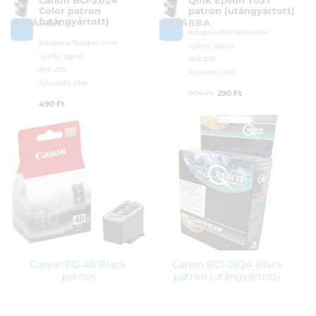
Canon BCI-21/24
Qink Epson T037
Color patron
patron (utángyártott)
(utángyártott)
KOSÁRBA
KOSÁRBA
Kategória:
Tintapatronok
Kategória:
Tintapatronok
Gyártó:
Qprint
Gyártó:
Qprint
ÁFA:
27%
ÁFA:
27%
Azonosító:
2411
Azonosító:
2394
Original
Current
990
Ft
290
Ft
490
Ft
price
price
was:
is:
990 Ft.
290 Ft.
Canon PG-40 Black
Canon BCI-21/24 Black
patron
patron (utángyártott)