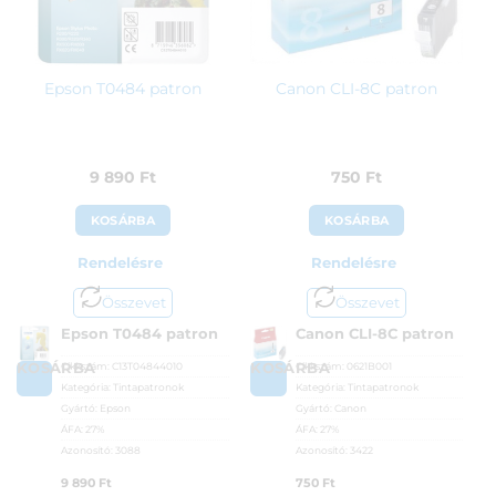
Epson T0484 patron
Canon CLI-8C patron
9 890
Ft
750
Ft
KOSÁRBA
KOSÁRBA
Rendelésre
Rendelésre
Összevet
Összevet
Epson T0484 patron
Canon CLI-8C patron
Cikkszám:
C13T04844010
Cikkszám:
0621B001
KOSÁRBA
KOSÁRBA
Kategória:
Tintapatronok
Kategória:
Tintapatronok
Gyártó:
Epson
Gyártó:
Canon
ÁFA:
27%
ÁFA:
27%
Azonosító:
3088
Azonosító:
3422
9 890
Ft
750
Ft