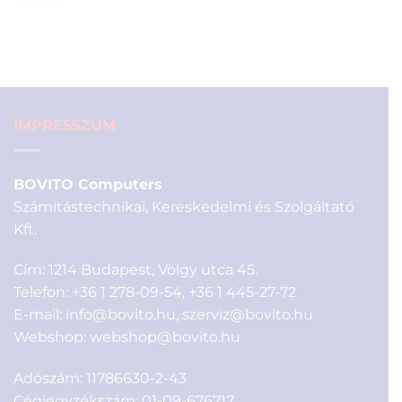
price
price
was:
is:
16
13
890 Ft.
990 Ft.
IMPRESSZUM
BOVITO Computers
Számítástechnikai, Kereskedelmi és Szolgáltató
Kft.
Cím: 1214 Budapest, Völgy utca 45.
Telefon:
+36 1 278-09-54
,
+36 1 445-27-72
E-mail:
info@bovito.hu
,
szerviz@bovito.hu
Webshop:
webshop@bovito.hu
Adószám: 11786630-2-43
Cégjegyzékszám: 01-09-676717