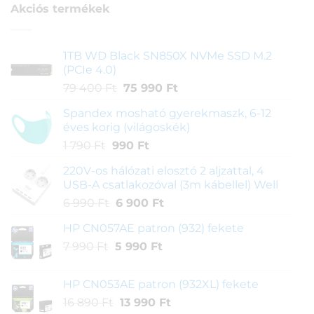
Akciós termékek
1TB WD Black SN850X NVMe SSD M.2
(PCIe 4.0)
Original
Current
79 400
Ft
75 990
Ft
price
price
Spandex mosható gyerekmaszk, 6-12
was:
is:
éves korig (világoskék)
79
75
Original
Current
1 790
Ft
990
Ft
400 Ft.
990 Ft.
price
price
220V-os hálózati elosztó 2 aljzattal, 4
was:
is:
USB-A csatlakozóval (3m kábellel) Well
1
990 Ft.
Original
Current
6 990
Ft
6 900
Ft
790 Ft.
price
price
HP CN057AE patron (932) fekete
was:
is:
Original
Current
7 990
Ft
6
5 990
Ft
6
price
price
990 Ft.
900 Ft.
was:
is:
HP CN053AE patron (932XL) fekete
7
5
Original
Current
16 890
Ft
13 990
Ft
990 Ft.
990 Ft.