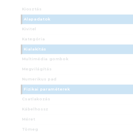
Kiosztás
Alapadatok
Kivitel
Kategória
Kialakítás
Multimédia gombok
Megvilágítás
Numerikus pad
Fizikai paraméterek
Csatlakozás
Kábelhossz
Méret
Tömeg