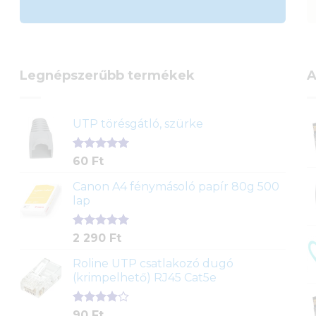
Legnépszerűbb termékek
A
UTP törésgátló, szürke
Értékelés
1
60
Ft
5.00
az 5-
ből,
Canon A4 fénymásoló papír 80g 500
értékelés
lap
alapján
Értékelés
2
2 290
Ft
5.00
az 5-
ből,
Roline UTP csatlakozó dugó
értékelés
(krimpelhető) RJ45 Cat5e
alapján
Értékelés
2
90
Ft