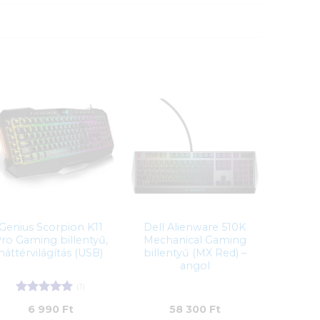
Genius Scorpion K11
Dell Alienware 510K
ro Gaming billentyű,
Mechanical Gaming
háttérvilágítás (USB)
billentyű (MX Red) –
angol
(1)
Értékelés:
5
6 990
Ft
58 300
Ft
/ 5