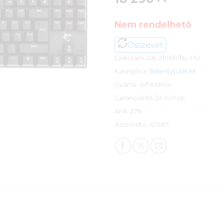
Nem rendelhető
Összevet
Cikkszám:
GK-2106B/BL-HU
Kategória:
Billentyűzetek
Gyártó:
WhiteBox
Garanciaidő:
24 hónap
ÁFA:
27%
Azonosító:
47887