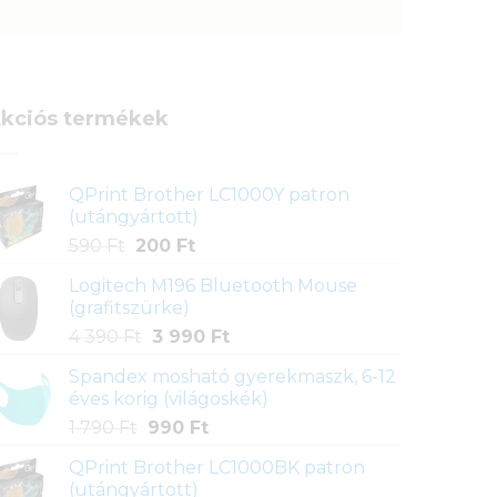
kciós termékek
QPrint Brother LC1000Y patron
(utángyártott)
Original
Current
590
Ft
200
Ft
price
price
Logitech M196 Bluetooth Mouse
was:
is:
(grafitszürke)
590 Ft.
200 Ft.
Original
Current
4 390
Ft
3 990
Ft
price
price
Spandex mosható gyerekmaszk, 6-12
was:
is:
éves korig (világoskék)
4
3
Original
Current
1 790
Ft
990
Ft
390 Ft.
990 Ft.
price
price
QPrint Brother LC1000BK patron
was:
is:
(utángyártott)
1
990 Ft.