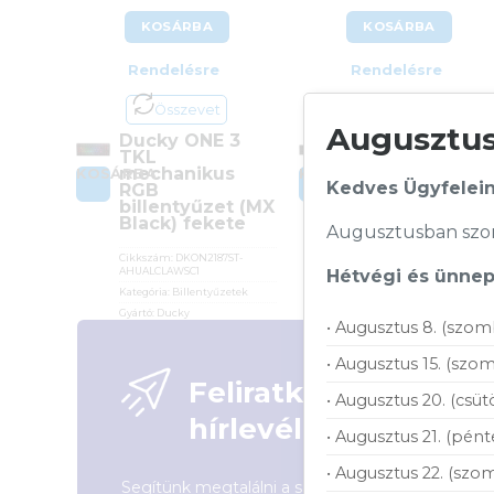
KOSÁRBA
KOSÁRBA
Rendelésre
Rendelésre
Összevet
Összevet
Augusztusi
Ducky ONE 3
Dell KB216
TKL
Multimédiás
mechanikus
billentyű fekete
KOSÁRBA
KOSÁRBA
Kedves Ügyfelein
RGB
– angol (US)
billentyűzet (MX
Black) fekete
Cikkszám:
580-ADHK
Augusztusban szom
Kategória:
Billentyűzetek
Cikkszám:
DKON2187ST-
Gyártó:
Dell
AHUALCLAWSC1
Hétvégi és ünnepi
Garanciaidő:
12 hónap
Kategória:
Billentyűzetek
ÁFA:
27%
Gyártó:
Ducky
• Augusztus 8. (szom
Azonosító:
36565
Garanciaidő:
24 hónap
ÁFA:
27%
• Augusztus 15. (szom
6 390
Ft
Azonosító:
44226
Feliratkozás
• Augusztus 20. (csüt
62 600
Ft
hírlevélre
• Augusztus 21. (pént
• Augusztus 22. (szom
Segítünk megtalálni a számodra legjobb