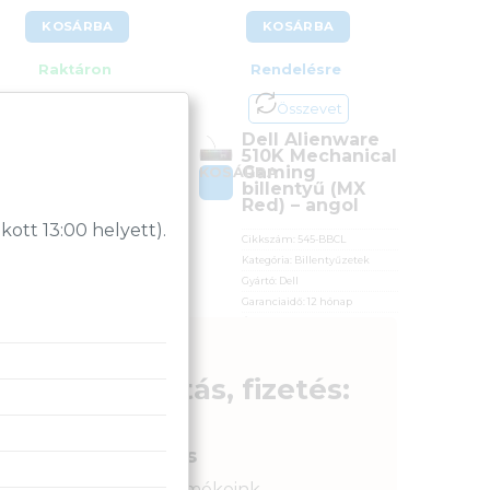
KOSÁRBA
KOSÁRBA
Raktáron
Rendelésre
Összevet
Összevet
Genius Scorpion
Dell Alienware
K11 Pro Gaming
510K Mechanical
billentyű,
Gaming
OSÁRBA
KOSÁRBA
háttérvilágítás
billentyű (MX
(USB)
Red) – angol
tt 13:00 helyett).
Cikkszám:
31310007403
Cikkszám:
545-BBCL
Kategória:
Billentyűzetek
Kategória:
Billentyűzetek
Gyártó:
Genius
Gyártó:
Dell
Garanciaidő:
24 hónap
Garanciaidő:
12 hónap
ÁFA:
27%
ÁFA:
27%
Azonosító:
43892
Azonosító:
39544
6 990
Ft
58 300
Ft
Szállítás, fizetés:
Gyors kiszállítás
Raktáron lévő termékeink