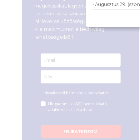
• Augusztus 29. (szo
megoldásokat, legyen szó munkáról,
Csatlakozz
tanulásról vagy szórakozásról!
hírleveles közösségünkhöz, és hozd
ki a maximumot a tech-világ
lehetőségeiből!
Hírlevelünkről bármikor leiratkozhatsz.
Elfogadom az
ÁSZF
-ben található
adatkezelési tájékoztatót.
FELIRATKOZOM