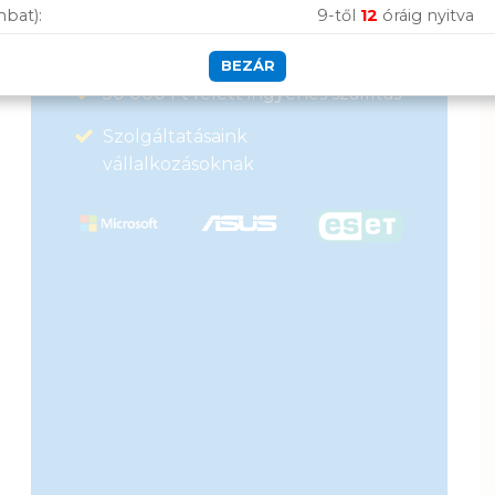
Garanciavállalás
mbat):
9-től
12
óráig nyitva
Hűségprogram
BEZÁR
50 000 Ft felett ingyenes szállítás
Szolgáltatásaink
vállalkozásoknak