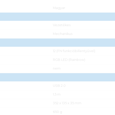
Magyar
Vezetékes
Mechanikus
12 (FN funkcióbillentyűvel)
RGB LED (Rainbow)
nem
USB 2.0
1,5 m
352 x 135 x 35 mm
650 g