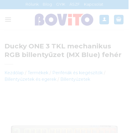
Skip
Rólunk
Blog
GYIK
ÁSZF
Kapcsolat
to
content
Ducky ONE 3 TKL mechanikus
RGB billentyűzet (MX Blue) fehér
Kezdőlap
/
Termékek
/
Perifériák és kiegészítők
/
Billentyűzetek és egerek
/
Billentyűzetek