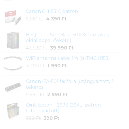
Canon CLI-551C patron
Original
Current
5 190
Ft
4 390
Ft
price
price
was:
is:
BeQuiet! Pure Base 501DX ház üveg
5
4
oldallappal (fekete)
190 Ft.
390 Ft.
Original
Current
43 590
Ft
39 990
Ft
price
price
WiFi antenna kábel 1m (N-TMC H155)
was:
is:
Original
Current
3 290
Ft
1 990
43
Ft
39
price
price
590 Ft.
990 Ft.
was:
is:
Canon IFA-501 faxfólia (utángyártott, 2
3
1
tekercs)
290 Ft.
990 Ft.
Original
Current
5 990
Ft
2 990
Ft
price
price
Qink Epson T2993 (29XL) patron
was:
is:
(utángyártott)
5
2
Original
Current
990
Ft
390
Ft
990 Ft.
990 Ft.
price
price