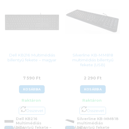
Azonosító:
43285
62 600
Ft
107 990
Ft
Dell KB216 Multimédiás
Silverline KB-MM818
billentyű fekete – magyar
multimédiás billentyű
fekete (USB)
7 590
Ft
2 290
Ft
KOSÁRBA
KOSÁRBA
Raktáron
Raktáron
Összevet
Összevet
Dell KB216
Silverline KB-MM818
Multimédiás
multimédiás
billentyű fekete –
billentyű fekete
KOSÁRBA
KOSÁRBA