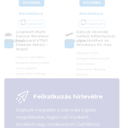
KOSÁRBA
KOSÁRBA
Rendelésre
Rendelésre
Összevet
Összevet
Logitech Multi-
Delock Vezeték
Device Wireless
nélküli billentyűzet
Keyboard K780
okostévéhez és
KOSÁRBA
KOSÁRBA
(fekete-fehér) –
Windows PC-hez
angol
Cikkszám:
12454
Cikkszám:
920-008042
Kategória:
Billentyűzetek
Kategória:
Billentyűzetek
Gyártó:
Delock
Gyártó:
Logitech
Garanciaidő:
36 hónap
Garanciaidő:
24 hónap
ÁFA:
27%
ÁFA:
27%
Azonosító:
28290
Azonosító:
27599
19 250
Ft
32 990
Ft
Feliratkozás hírlevélre
Segítünk megtalálni a számodra legjobb
megoldásokat, legyen szó munkáról,
Csatlakozz
tanulásról vagy szórakozásról!