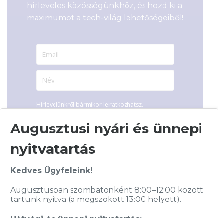
hírleveles közösségünkhöz, és hozd ki a
maximumot a tech-világ lehetőségeiből!
Hírlevelünkről bármikor leiratkozhatsz.
Elfogadom az
ÁSZF
-ben található
Augusztusi nyári és ünnepi
adatkezelési tájékoztatót.
nyitvatartás
FELIRATKOZOM
Kedves Ügyfeleink!
Augusztusban szombatonként 8:00–12:00 között
tartunk nyitva (a megszokott 13:00 helyett).