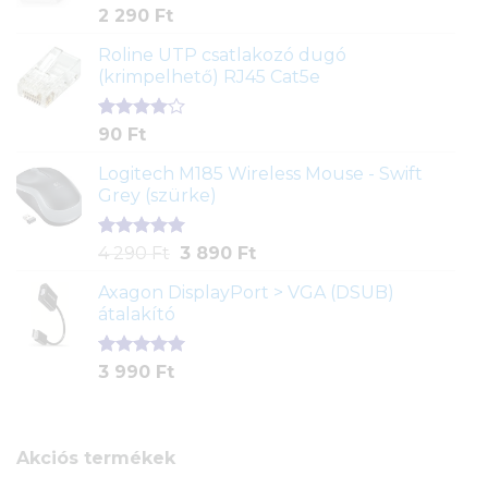
Értékelés
2
2 290
Ft
5.00
az 5-
ből,
Roline UTP csatlakozó dugó
értékelés
(krimpelhető) RJ45 Cat5e
alapján
Értékelés
2
90
Ft
4.00
az
5-ből,
Logitech M185 Wireless Mouse - Swift
értékelés
Grey (szürke)
alapján
Értékelés
1
Original
Current
4 290
Ft
3 890
Ft
5.00
az 5-
price
price
ből,
Axagon DisplayPort > VGA (DSUB)
was:
is:
értékelés
átalakító
4
3
alapján
290 Ft.
890 Ft.
Értékelés
1
3 990
Ft
5.00
az 5-
ből,
értékelés
alapján
Akciós termékek