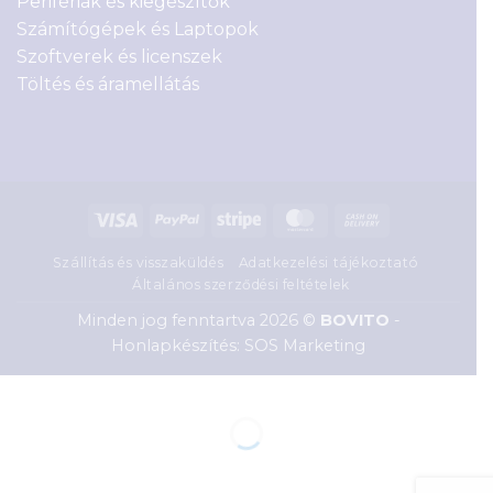
Perifériák és kiegészítők
Számítógépek és Laptopok
Szoftverek és licenszek
Töltés és áramellátás
Visa
PayPal
Stripe
MasterCard
Cash
On
Szállítás és visszaküldés
Adatkezelési tájékoztató
Delivery
Általános szerződési feltételek
Minden jog fenntartva 2026 ©
BOVITO
-
Honlapkészítés: SOS Marketing