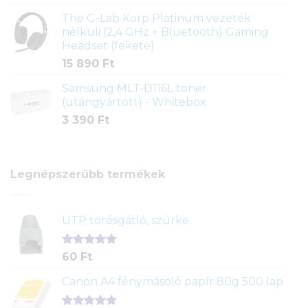
The G-Lab Korp Platinum vezeték
nélküli (2,4 GHz + Bluetooth) Gaming
Headset (fekete)
15 890
Ft
Samsung MLT-D116L toner
(utángyártott) - Whitebox
3 390
Ft
Legnépszerűbb termékek
UTP törésgátló, szürke
Értékelés
1
60
Ft
5.00
az 5-
ből,
Canon A4 fénymásoló papír 80g 500 lap
értékelés
alapján