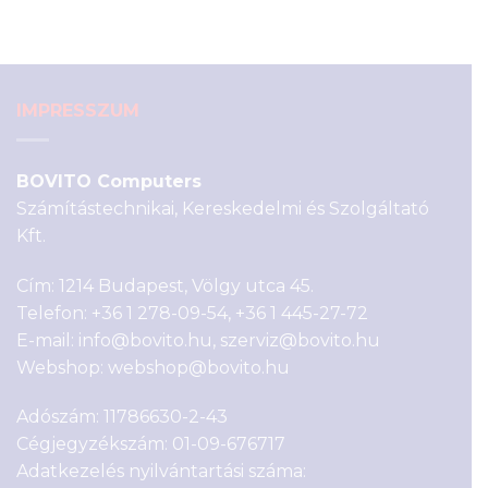
was:
is:
990 Ft.
390 Ft.
IMPRESSZUM
BOVITO Computers
Számítástechnikai, Kereskedelmi és Szolgáltató
Kft.
Cím: 1214 Budapest, Völgy utca 45.
Telefon:
+36 1 278-09-54
,
+36 1 445-27-72
E-mail:
info@bovito.hu
,
szerviz@bovito.hu
Webshop:
webshop@bovito.hu
Adószám: 11786630-2-43
Cégjegyzékszám: 01-09-676717
Adatkezelés nyilvántartási száma: