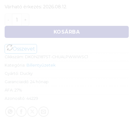
Várható érkezés: 2026.08.12.
Ducky ONE 3 TKL mechanikus RGB billentyűzet (MX Blu
KOSÁRBA
Összevet
Cikkszám:
DKON2187ST-CHUALPWWWSC1
Kategória:
Billentyűzetek
Gyártó:
Ducky
Garanciaidő:
24 hónap
ÁFA:
27%
Azonosító:
44229