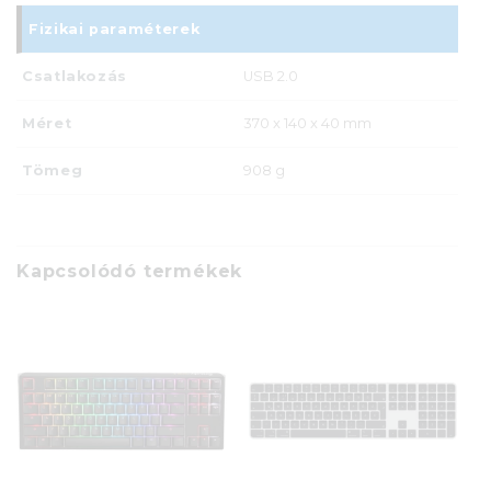
Fizikai paraméterek
Csatlakozás
USB 2.0
Méret
370 x 140 x 40 mm
Tömeg
908 g
Kapcsolódó termékek