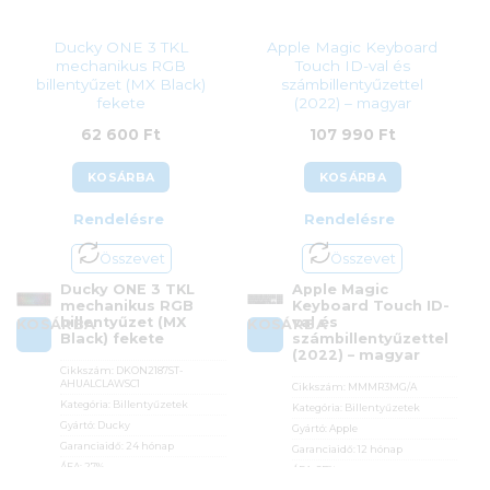
Ducky ONE 3 TKL
Apple Magic Keyboard
mechanikus RGB
Touch ID-val és
billentyűzet (MX Black)
számbillentyűzettel
fekete
(2022) – magyar
62 600
Ft
107 990
Ft
KOSÁRBA
KOSÁRBA
Rendelésre
Rendelésre
Összevet
Összevet
Ducky ONE 3 TKL
Apple Magic
mechanikus RGB
Keyboard Touch ID-
billentyűzet (MX
val és
KOSÁRBA
KOSÁRBA
Black) fekete
számbillentyűzettel
(2022) – magyar
Cikkszám:
DKON2187ST-
AHUALCLAWSC1
Cikkszám:
MMMR3MG/A
Kategória:
Billentyűzetek
Kategória:
Billentyűzetek
Gyártó:
Ducky
Gyártó:
Apple
Garanciaidő:
24 hónap
Garanciaidő:
12 hónap
ÁFA:
27%
ÁFA:
27%
Azonosító:
44226