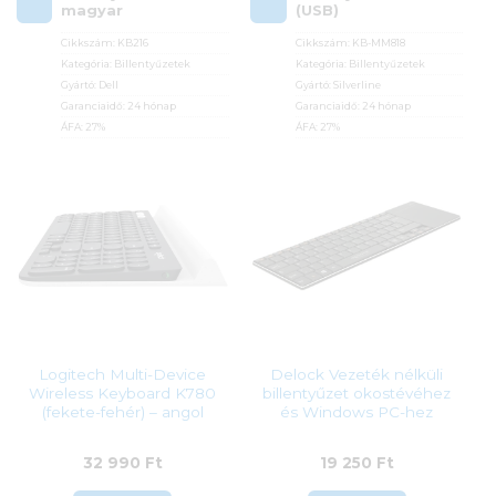
magyar
(USB)
Cikkszám:
KB216
Cikkszám:
KB-MM818
Kategória:
Billentyűzetek
Kategória:
Billentyűzetek
Gyártó:
Dell
Gyártó:
Silverline
Garanciaidő:
24 hónap
Garanciaidő:
24 hónap
ÁFA:
27%
ÁFA:
27%
Azonosító:
27081
Azonosító:
31174
7 590
Ft
2 290
Ft
Logitech Multi-Device
Delock Vezeték nélküli
Wireless Keyboard K780
billentyűzet okostévéhez
(fekete-fehér) – angol
és Windows PC-hez
32 990
Ft
19 250
Ft