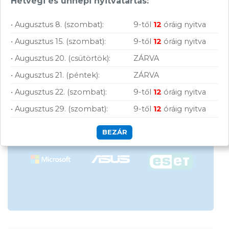
Hétvégi és ünnepi nyitvatartás:
Vásárolj nálunk!
• Augusztus 8. (szombat):
9-től
12
óráig nyitva
• Augusztus 15. (szombat):
9-től
12
óráig nyitva
Nagy raktárkészlet
• Augusztus 20. (csütörtök):
ZÁRVA
Garanciavállalás
• Augusztus 21. (péntek):
ZÁRVA
Hűségprogram
• Augusztus 22. (szombat):
9-től
12
óráig nyitva
• Augusztus 29. (szombat):
9-től
12
óráig nyitva
50 000 Ft felett ingyenes szállítás
Szolgáltatásaink vállalkozásoknak
BEZÁR