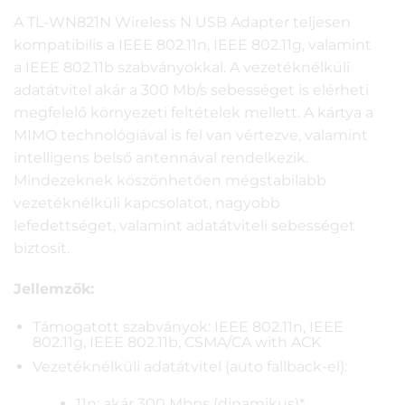
A TL-WN821N Wireless N USB Adapter teljesen
kompatibilis a IEEE 802.11n, IEEE 802.11g, valamint
a IEEE 802.11b szabványokkal. A vezetéknélküli
adatátvitel akár a 300 Mb/s sebességet is elérheti
megfelelő környezeti feltételek mellett. A kártya a
MIMO technológiával is fel van vértezve, valamint
intelligens belső antennával rendelkezik.
Mindezeknek köszönhetően mégstabilabb
vezetéknélküli kapcsolatot, nagyobb
lefedettséget, valamint adatátviteli sebességet
biztosít.
Jellemzők:
Támogatott szabványok: IEEE 802.11n, IEEE
802.11g, IEEE 802.11b, CSMA/CA with ACK
Vezetéknélküli adatátvitel (auto fallback-el):
11n: akár 300 Mbps (dinamikus)*