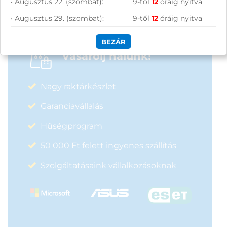
• Augusztus 22. (szombat):
9-től
12
óráig nyitva
• Augusztus 29. (szombat):
9-től
12
óráig nyitva
BEZÁR
Vásárolj nálunk!
Nagy raktárkészlet
Garanciavállalás
Hűségprogram
50 000 Ft felett ingyenes szállítás
Szolgáltatásaink vállalkozásoknak