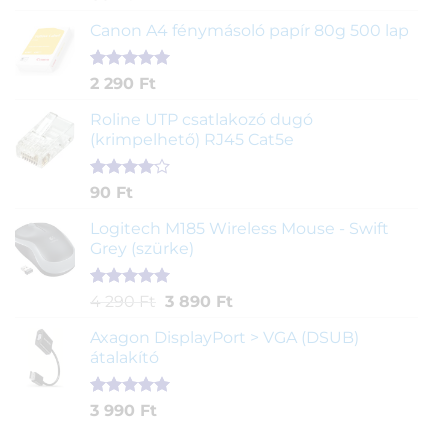
5.00
az 5-
ből,
Canon A4 fénymásoló papír 80g 500 lap
értékelés
alapján
Értékelés
2
2 290
Ft
5.00
az 5-
ből,
Roline UTP csatlakozó dugó
értékelés
(krimpelhető) RJ45 Cat5e
alapján
Értékelés
2
90
Ft
4.00
az
5-ből,
Logitech M185 Wireless Mouse - Swift
értékelés
Grey (szürke)
alapján
Értékelés
1
Original
Current
4 290
Ft
3 890
Ft
5.00
az 5-
price
price
ből,
Axagon DisplayPort > VGA (DSUB)
was:
is:
értékelés
átalakító
4
3
alapján
290 Ft.
890 Ft.
Értékelés
1
3 990
Ft
5.00
az 5-
ből,