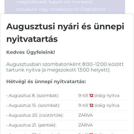
megoldásokat, legyen szó munkáról,
Csatlakozz
tanulásról vagy szórakozásról!
hírleveles közösségünkhöz, és hozd ki a
Augusztusi nyári és ünnepi
maximumot a tech-világ
lehetőségeiből!
nyitvatartás
Kedves Ügyfeleink!
Augusztusban szombatonként 8:00–12:00 között
tartunk nyitva (a megszokott 13:00 helyett).
Hétvégi és ünnepi nyitvatartás:
Hírlevelünkről bármikor leiratkozhatsz.
Elfogadom az
ÁSZF
-ben található
• Augusztus 8. (szombat):
9-től
12
óráig nyitva
adatkezelési tájékoztatót.
• Augusztus 15. (szombat):
9-től
12
óráig nyitva
• Augusztus 20. (csütörtök):
ZÁRVA
FELIRATKOZOM
• Augusztus 21. (péntek):
ZÁRVA