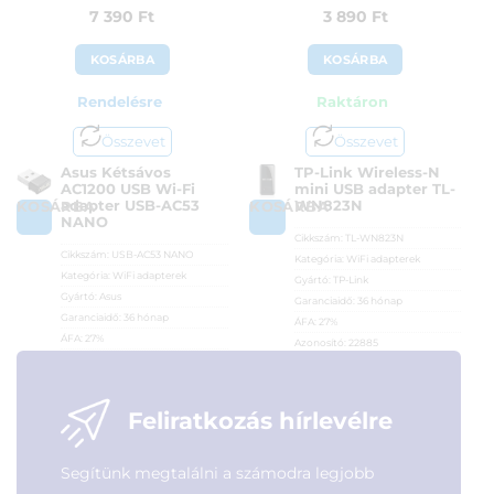
7 390
Ft
3 890
Ft
KOSÁRBA
KOSÁRBA
Rendelésre
Raktáron
Összevet
Összevet
Asus Kétsávos
TP-Link Wireless-N
AC1200 USB Wi-Fi
mini USB adapter TL-
adapter USB-AC53
WN823N
KOSÁRBA
KOSÁRBA
NANO
Cikkszám:
TL-WN823N
Cikkszám:
USB-AC53 NANO
Kategória:
WiFi adapterek
Kategória:
WiFi adapterek
Gyártó:
TP-Link
Gyártó:
Asus
Garanciaidő:
36 hónap
Garanciaidő:
36 hónap
ÁFA:
27%
ÁFA:
27%
Azonosító:
22885
Azonosító:
29026
3 890
Ft
7 390
Ft
Feliratkozás hírlevélre
Segítünk megtalálni a számodra legjobb