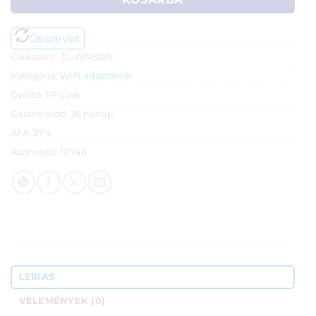
Összevet
Cikkszám:
TL-WN821N
Kategória:
WiFi adapterek
Gyártó:
TP-Link
Garanciaidő:
36 hónap
ÁFA:
27%
Azonosító:
10746
LEÍRÁS
VÉLEMÉNYEK (0)