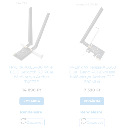
ÁFA:
27%
Azonosító:
37439
Azonosító:
39163
4 290
Ft
18 290
Ft
TP-Link AXE5400 Wi-Fi
TP-Link Wireless-AC600
6E Bluetooth 5.3 PCIe
Dual Band PCI-Express
hálókártya Archer
hálókártya Archer T2E
TXE72E
600Mbit
14 890
Ft
7 390
Ft
KOSÁRBA
KOSÁRBA
Rendelésre
Rendelésre
Összevet
Összevet