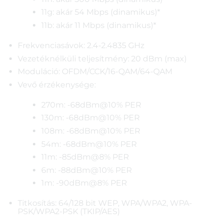
11g: akár 54 Mbps (dinamikus)*
11b: akár 11 Mbps (dinamikus)*
Frekvenciasávok: 2.4-2.4835 GHz
Vezetéknélküli teljesítmény: 20 dBm (max)
Moduláció: OFDM/CCK/16-QAM/64-QAM
Vevő érzékenysége:
270m: -68dBm@10% PER
130m: -68dBm@10% PER
108m: -68dBm@10% PER
54m: -68dBm@10% PER
11m: -85dBm@8% PER
6m: -88dBm@10% PER
1m: -90dBm@8% PER
Titkosítás: 64/128 bit WEP, WPA/WPA2, WPA-
PSK/WPA2-PSK (TKIP/AES)