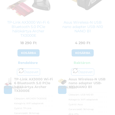
TP-Link AX3000 Wi-Fi 6
Asus Wireless-N USB
Bluetooth 5.0 PCIe
nano adapter USB-N10
hálókártya Archer
NANO B1
TX3000E
18 290
Ft
4 290
Ft
KOSÁRBA
KOSÁRBA
Rendelésre
Raktáron
Összevet
Összevet
TP-Link AX3000 Wi-Fi
Asus Wireless-N USB
6 Bluetooth 5.0 PCIe
nano adapter USB-
hálókártya Archer
N10 NANO B1
KOSÁRBA
KOSÁRBA
TX3000E
Cikkszám:
USB-N10 B1
Cikkszám:
ARCHER TX3000E
Kategória:
WiFi adapterek
Kategória:
WiFi adapterek
Gyártó:
Asus
Gyártó:
TP-Link
Garanciaidő:
36 hónap
Garanciaidő:
36 hónap
ÁFA:
27%