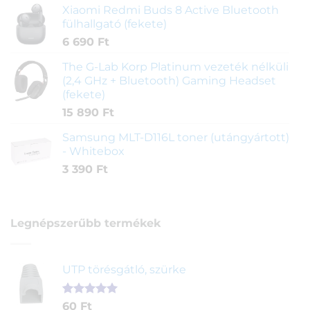
Xiaomi Redmi Buds 8 Active Bluetooth
fülhallgató (fekete)
6 690
Ft
The G-Lab Korp Platinum vezeték nélküli
(2,4 GHz + Bluetooth) Gaming Headset
(fekete)
15 890
Ft
Samsung MLT-D116L toner (utángyártott)
- Whitebox
3 390
Ft
Legnépszerűbb termékek
UTP törésgátló, szürke
Értékelés
1
60
Ft