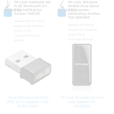
TP-Link AXE5400 Wi-
TP-Link Wireless-
Fi 6E Bluetooth 5.3
AC600 Dual Band
PCIe hálókártya
PCI-Express
KOSÁRBA
KOSÁRBA
Archer TXE72E
hálókártya Archer
T2E 600Mbit
Cikkszám:
ARCHER TXE72E
Cikkszám:
ARCHER T2E
Kategória:
WiFi adapterek
Kategória:
WiFi adapterek
Gyártó:
TP-Link
Gyártó:
TP-Link
Garanciaidő:
36 hónap
Garanciaidő:
36 hónap
ÁFA:
27%
ÁFA:
27%
Azonosító:
44863
Azonosító:
41334
14 890
Ft
7 390
Ft
Asus Kétsávos AC1200
TP-Link Wireless-N mini
USB Wi-Fi adapter USB-
USB adapter TL-
AC53 NANO
WN823N