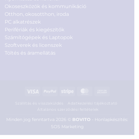
Okoseszközök és kommunikáció
Otthon, okosotthon, iroda
PC alkatrészek
Perifériák és kiegészítők
Számítógépek és Laptopok
Szoftverek és licenszek
Töltés és áramellátás
Visa
PayPal
Stripe
MasterCard
Cash
On
Szállítás és visszaküldés
Adatkezelési tájékoztató
Delivery
Általános szerződési feltételek
Minden jog fenntartva 2026 ©
BOVITO
-
Honlapkészítés:
SOS Marketing