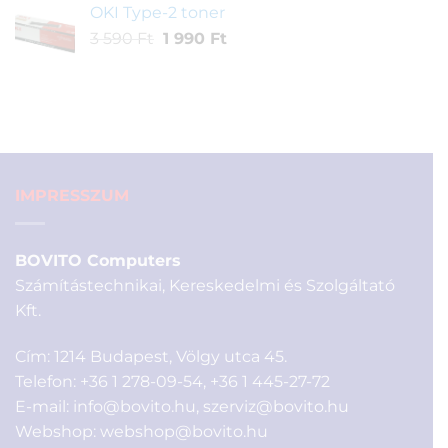
OKI Type-2 toner
was:
is:
Original
Current
3 590
Ft
1 990
3
Ft
1
price
price
900 Ft.
900 Ft.
was:
is:
3
1
590 Ft.
990 Ft.
IMPRESSZUM
BOVITO Computers
Számítástechnikai, Kereskedelmi és Szolgáltató
Kft.
Cím: 1214 Budapest, Völgy utca 45.
Telefon:
+36 1 278-09-54
,
+36 1 445-27-72
E-mail:
info@bovito.hu
,
szerviz@bovito.hu
Webshop:
webshop@bovito.hu