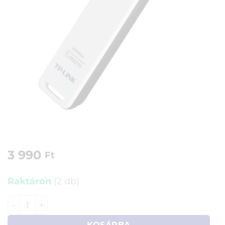
3 990
Ft
Raktáron
(2 db)
TP-Link Wireless-N USB adapter TL-WN821N mennyiség
KOSÁRBA