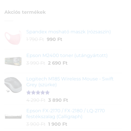
értékelés
alapján
Akciós termékek
Spandex mosható maszk (rózsaszín)
Original
Current
1 790
Ft
990
Ft
price
price
was:
is:
Epson M2400 toner (utángyártott)
1
990 Ft.
Original
Current
3 990
Ft
2 690
Ft
790 Ft.
price
price
was:
is:
Logitech M185 Wireless Mouse - Swift
3
2
Grey (szürke)
990 Ft.
690 Ft.
Értékelés
1
Original
Current
4 290
Ft
3 890
Ft
5.00
az 5-
price
price
ből,
Epson FX-2170 / FX-2180 / LQ-2170
was:
is:
értékelés
festékszalag (Calligraph)
4
3
alapján
Original
Current
3 900
Ft
1 900
Ft
290 Ft.
890 Ft.
price
price