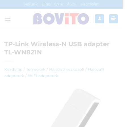
Skip
Rólunk
Blog
GYIK
ÁSZF
Kapcsolat
to
content
TP-Link Wireless-N USB adapter
TL-WN821N
Kezdőlap
/
Termékek
/
Hálózati eszközök
/
Hálózati
adapterek
/
WiFi adapterek