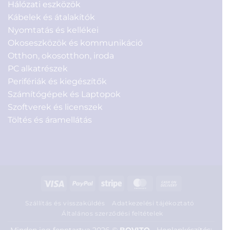
Hálózati eszközök
Kábelek és átalakítók
Nyomtatás és kellékei
Okoseszközök és kommunikáció
Otthon, okosotthon, iroda
PC alkatrészek
Perifériák és kiegészítők
Számítógépek és Laptopok
Szoftverek és licenszek
Töltés és áramellátás
Visa
PayPal
Stripe
MasterCard
Cash
On
Szállítás és visszaküldés
Adatkezelési tájékoztató
Delivery
Általános szerződési feltételek
Minden jog fenntartva 2026 ©
BOVITO
-
Honlapkészítés: