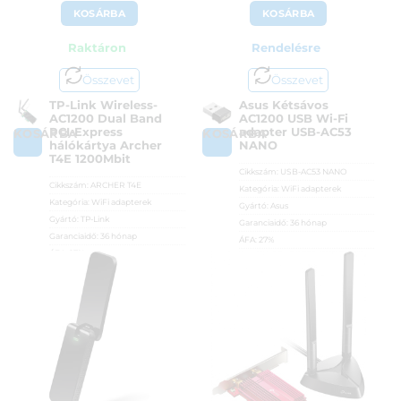
KOSÁRBA
KOSÁRBA
Raktáron
Rendelésre
Összevet
Összevet
TP-Link Wireless-
Asus Kétsávos
AC1200 Dual Band
AC1200 USB Wi-Fi
PCI-Express
adapter USB-AC53
KOSÁRBA
KOSÁRBA
hálókártya Archer
NANO
T4E 1200Mbit
Cikkszám:
USB-AC53 NANO
Cikkszám:
ARCHER T4E
Kategória:
WiFi adapterek
Kategória:
WiFi adapterek
Gyártó:
Asus
Gyártó:
TP-Link
Garanciaidő:
36 hónap
Garanciaidő:
36 hónap
ÁFA:
27%
ÁFA:
27%
Azonosító:
29026
Azonosító:
34996
7 390
Ft
10 390
Ft