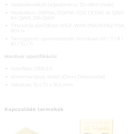
Vezetéknélküli teljesítmény: 20 dBm (max)
Moduláció: DBPSK, DQPSK, CCK, OFDM, 16-QAM,
64-QAM, 256-QAM
Titkosítás: 64/128 bit WEP, WPA-PSK/WPA2-PSK,
802.1x
Támogatott oprendszerek: Windows XP / 7 / 8 /
8.1 / 10 / 11
Hardver specifikáció:
Interfész: USB 2.0
Antenna típus: belső (Omni Directional)
Méretek: 15 x 7.1 x 18.6 mm
Kapcsolódó termékek