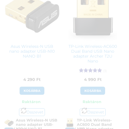
Asus Wireless-N USB
TP-Link Wireless-AC600
nano adapter USB-N10
Dual Band USB Nano
NANO B1
adapter Archer T2U
Nano
(1)
Értékelés:
5
4 290
Ft
4 990
Ft
/ 5
KOSÁRBA
KOSÁRBA
Raktáron
Raktáron
Összevet
Összevet
Asus Wireless-N USB
TP-Link Wireless-
nano adapter USB-
AC600 Dual Band
N10 NANO B1
USB Nano adapter