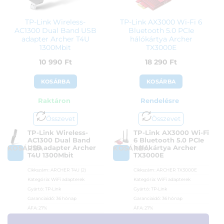
TP-Link Wireless-
TP-Link AX3000 Wi-Fi 6
AC1300 Dual Band USB
Bluetooth 5.0 PCIe
adapter Archer T4U
hálókártya Archer
1300Mbit
TX3000E
10 990
Ft
18 290
Ft
KOSÁRBA
KOSÁRBA
Raktáron
Rendelésre
Összevet
Összevet
TP-Link Wireless-
TP-Link AX3000 Wi-Fi
AC1300 Dual Band
6 Bluetooth 5.0 PCIe
USB adapter Archer
hálókártya Archer
KOSÁRBA
KOSÁRBA
T4U 1300Mbit
TX3000E
Cikkszám:
ARCHER T4U (2)
Cikkszám:
ARCHER TX3000E
Kategória:
WiFi adapterek
Kategória:
WiFi adapterek
Gyártó:
TP-Link
Gyártó:
TP-Link
Garanciaidő:
36 hónap
Garanciaidő:
36 hónap
ÁFA:
27%
ÁFA:
27%
Azonosító:
34445
Azonosító:
39163