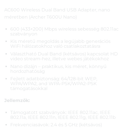
AC600 Wireless Dual Band USB Adapter, nano
méretben (Archer T600U Nano)
600 (433+200) Mbps wireless sebesség 802.11ac
szabványon
Kis méretű megoldás a legújabb generációs
WiFi hálózatokhoz való csatlakoztatásra
Választható Dual Band (kétsávos) kapcsolat HD
video stream-hez, illetve webes játékokhoz
Nano dizájn – praktikus, kis méret, könnyű
hordozhatóság
Fejlett adatbiztonság: 64/128-bit WEP,
WPA/WPA2, and WPA-PSK/WPA2-PSK
támogatásokkal
Jellemzők:
Támogatott szabványok: IEEE 802.11ac, IEEE
802.11a, IEEE 802.11n, IEEE 802.11g, IEEE 802.11b
Frekvenciasávok: 2.4 és 5 GHz (kétsávos)