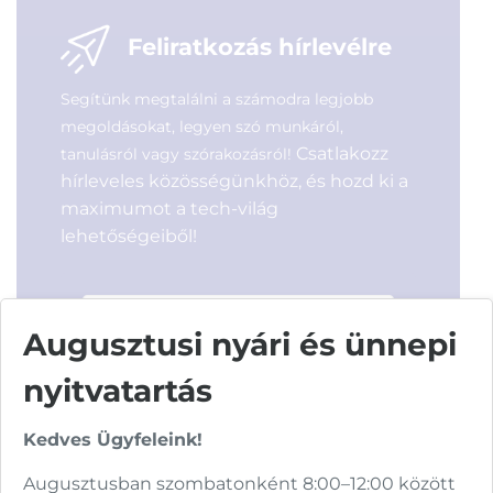
10 990
Ft
18 290
Ft
Feliratkozás hírlevélre
Segítünk megtalálni a számodra legjobb
megoldásokat, legyen szó munkáról,
Csatlakozz
tanulásról vagy szórakozásról!
hírleveles közösségünkhöz, és hozd ki a
maximumot a tech-világ
lehetőségeiből!
Augusztusi nyári és ünnepi
nyitvatartás
Hírlevelünkről bármikor leiratkozhatsz.
Kedves Ügyfeleink!
Elfogadom az
ÁSZF
-ben található
Augusztusban szombatonként 8:00–12:00 között
adatkezelési tájékoztatót.