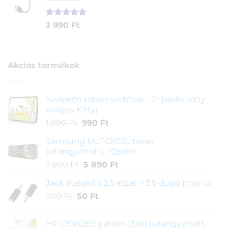
4
3
alapján
290 Ft.
890 Ft.
Értékelés
1
3 990
Ft
5.00
az 5-
ből,
értékelés
alapján
Akciós termékek
Neoprén tablet védőtok - 7" (Hello Kitty -
virágos Kitty)
Original
Current
1 990
Ft
990
Ft
price
price
Samsung MLT-D103L toner
was:
is:
(utángyártott) - Qprint
1
990 Ft.
Original
Current
7 890
Ft
5 890
Ft
990 Ft.
price
price
Jack átalakító 2,5 aljzat > 3,5 dugó (mono)
was:
is:
Original
Current
200
Ft
50
7
Ft
5
price
price
890 Ft.
890 Ft.
was:
is:
HP C9362EE patron (336) (utángyártott,
200 Ft.
50 Ft.