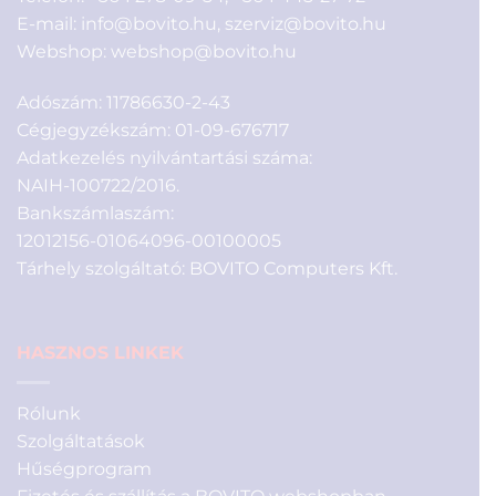
E-mail:
info@bovito.hu
,
szerviz@bovito.hu
Webshop:
webshop@bovito.hu
Adószám: 11786630-2-43
Cégjegyzékszám: 01-09-676717
Adatkezelés nyilvántartási száma:
NAIH-100722/2016.
Bankszámlaszám:
12012156-01064096-00100005
Tárhely szolgáltató: BOVITO Computers Kft.
HASZNOS LINKEK
Rólunk
Szolgáltatások
Hűségprogram