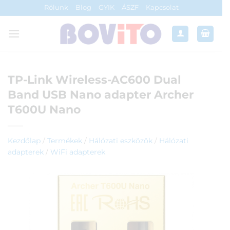
Skip
Rólunk
Blog
GYIK
ÁSZF
Kapcsolat
to
content
TP-Link Wireless-AC600 Dual
Band USB Nano adapter Archer
T600U Nano
Kezdőlap
/
Termékek
/
Hálózati eszközök
/
Hálózati
adapterek
/
WiFi adapterek