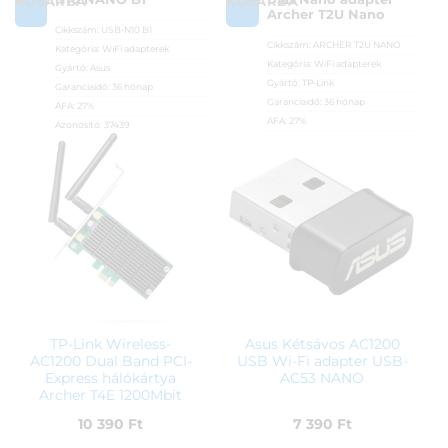
KOSÁRBA
KOSÁRBA
Archer T2U Nano
Cikkszám:
USB-N10 B1
Cikkszám:
ARCHER T2U NANO
Kategória:
WiFi adapterek
Kategória:
WiFi adapterek
Gyártó:
Asus
Gyártó:
TP-Link
Garanciaidő:
36 hónap
Garanciaidő:
36 hónap
ÁFA:
27%
ÁFA:
27%
Azonosító:
37439
Azonosító:
37535
4 290
Ft
4 990
Ft
TP-Link Wireless-
Asus Kétsávos AC1200
AC1200 Dual Band PCI-
USB Wi-Fi adapter USB-
Express hálókártya
AC53 NANO
Archer T4E 1200Mbit
10 390
Ft
7 390
Ft