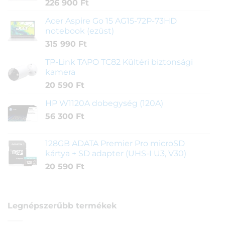
226 900
Ft
Acer Aspire Go 15 AG15-72P-73HD
notebook (ezüst)
315 990
Ft
TP-Link TAPO TC82 Kültéri biztonsági
kamera
20 590
Ft
HP W1120A dobegység (120A)
56 300
Ft
128GB ADATA Premier Pro microSD
kártya + SD adapter (UHS-I U3, V30)
20 590
Ft
Legnépszerűbb termékek