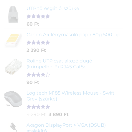
UTP törésgátló, szürke
Értékelés
1
60
Ft
5.00
az 5-
ből,
Canon A4 fénymásoló papír 80g 500 lap
értékelés
alapján
Értékelés
2
2 290
Ft
5.00
az 5-
ből,
Roline UTP csatlakozó dugó
értékelés
(krimpelhető) RJ45 Cat5e
alapján
Értékelés
2
90
Ft
4.00
az
5-ből,
Logitech M185 Wireless Mouse - Swift
értékelés
Grey (szürke)
alapján
Értékelés
1
Original
Current
4 290
Ft
3 890
Ft
5.00
az 5-
price
price
ből,
Axagon DisplayPort > VGA (DSUB)
was:
is:
értékelés
átalakító