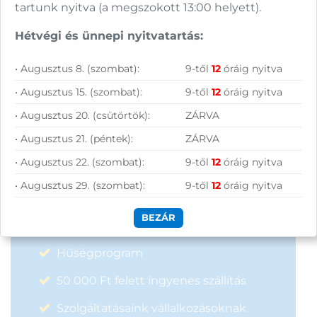
tartunk nyitva (a megszokott 13:00 helyett).
Hétvégi és ünnepi nyitvatartás:
FELIRATKOZOM
• Augusztus 8. (szombat):
9-től
12
óráig nyitva
• Augusztus 15. (szombat):
9-től
12
óráig nyitva
• Augusztus 20. (csütörtök):
ZÁRVA
• Augusztus 21. (péntek):
ZÁRVA
Vásárolj nálunk!
• Augusztus 22. (szombat):
9-től
12
óráig nyitva
• Augusztus 29. (szombat):
9-től
12
óráig nyitva
Nagy raktárkészlet
BEZÁR
Garanciavállalás
Hűségprogram
50 000 Ft felett ingyenes szállítás
Szolgáltatásaink vállalkozásoknak